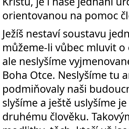
Kristu, je i naše jednání 
orientovanou na pomoc čl
Ježíš nestaví soustavu jedná
můžeme-li vůbec mluvit o e
ale neslyšíme vyjmenované
Boha Otce. Neslyšíme tu a
podmiňovaly naši budoucno
slyšíme a ještě uslyšíme j
druhému člověku. Takový