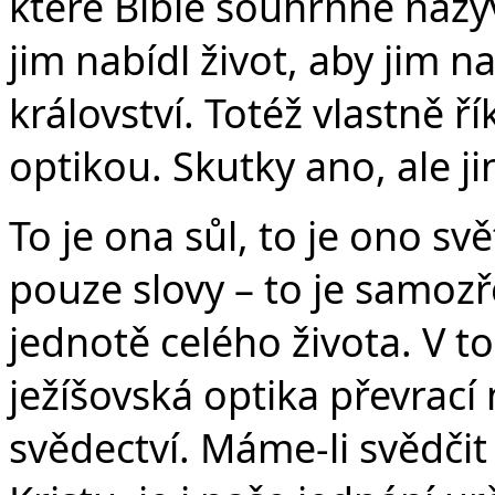
které Bible souhrnně nazýv
jim nabídl život, aby jim 
království. Totéž vlastně ří
optikou. Skutky ano, ale j
To je ona sůl, to je ono sv
pouze slovy – to je samozř
jednotě celého života. V t
ježíšovská optika převrací 
svědectví. Máme-li svědčit 