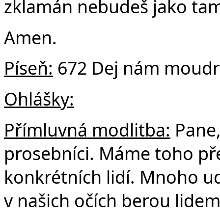
zklamán nebudeš jako tam
Amen.
Píseň:
672 Dej nám moudr
Ohlášky:
Přímluvná modlitba:
Pane,
prosebníci. Máme toho p
konkrétních lidí. Mnoho ud
v našich očích berou lidem