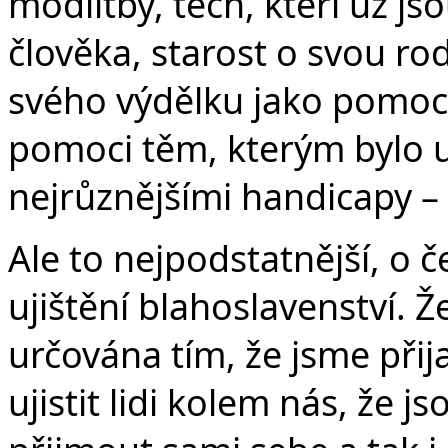
modlitby, těch, kteří už js
člověka, starost o svou ro
svého výdělku jako pomoc
pomoci těm, kterým bylo 
nejrůznějšími handicapy – 
Ale to nejpodstatnější, o 
ujištění blahoslavenství. 
určována tím, že jsme př
ujistit lidi kolem nás, že j