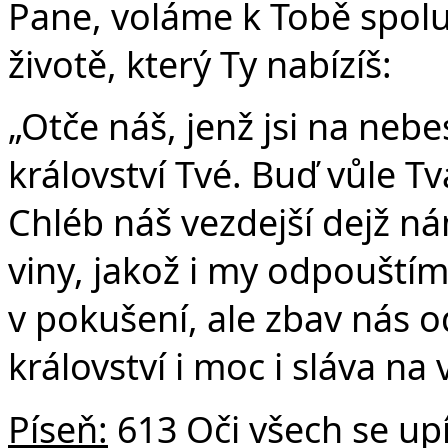
Pane, voláme k Tobě spolu 
životě, který Ty nabízíš:
„Otče náš, jenž jsi na nebe
království Tvé. Buď vůle Tvá
Chléb náš vezdejší dejž n
viny, jakož i my odpouští
v pokušení, ale zbav nás o
království i moc i sláva na
Píseň:
613 Oči všech se upí