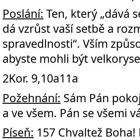
Poslání:
Ten, který „dává s
dá vzrůst vaší setbě a roz
spravedlnosti“. Vším způ
abyste mohli být velkoryse
2Kor. 9,10a11a
Požehnání:
Sám Pán pokoje
a ve všem. Pán se všemi v
Píseň:
157 Chvaltež Boha! 