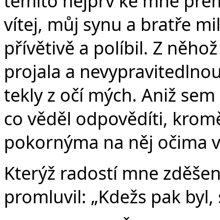
těmito nejprv ke mně přemi
vítej, můj synu a bratře mi
přívětivě a políbil. Z něh
projala a nevypravitedlnou 
tekly z očí mých. Aniž sem
co věděl odpovědíti, krom
pokornýma na něj očima v
Kterýž radostí mne zděšen
promluvil: „Kdežs pak byl,