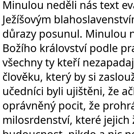
v
Minulou neděli nás text ev
Ježíšovým blahoslavenství
důrazy posunul. Minulou ne
Božího království podle pr
všechny ty kteří nezapada
člověku, který by si zaslouž
učedníci byli ujištěni, že 
oprávněný pocit, že prohrá
milosrdenství, které jejich
budoucnost, nikdo a nic ne