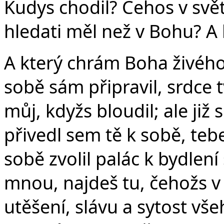
Kudys chodil? Čehos v svět
hledati měl než v Bohu? A
A který chrám Boha živého
sobě sám připravil, srdce t
můj, kdyžs bloudil; ale již 
přivedl sem tě k sobě, te
sobě zvolil palác k bydlení
mnou, najdeš tu, čehožs v
utěšení, slávu a sytost všeh