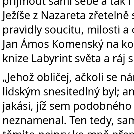
přijmout sami sebe a tak i
Ježíše z Nazareta zřetelně s
pravidly soucitu, milosti a
Jan Ámos Komenský na kon
knize Labyrint světa a ráj 
„Jehož obličej, ačkoli se 
lidským snesitedlný byl; an
jakási, jíž sem podobného
neznamenal. Ten tedy, sam