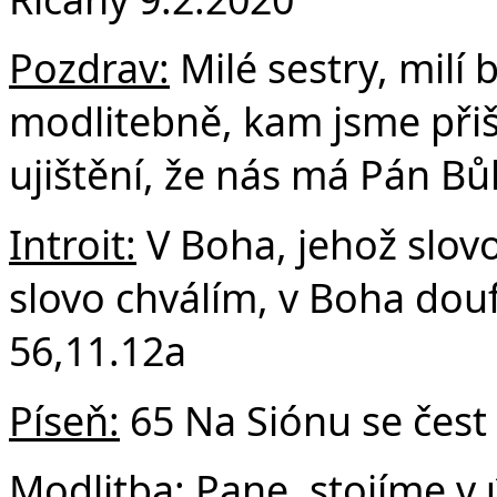
F
Pozdrav:
Milé sestry, milí 
modlitebně, kam jsme přiš
ujištění, že nás má Pán Bůh
Introit:
V Boha, jehož slov
slovo chválím, v Boha dou
56,11.12a
Píseň:
65 Na Siónu se čest 
Modlitba:
Pane, stojíme v 