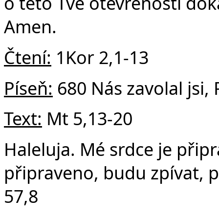
o této Tvé otevřenosti doká
Amen.
Čtení:
1Kor 2,1-13
Píseň:
680 Nás zavolal jsi,
Text:
Mt 5,13-20
Haleluja. Mé srdce je přip
připraveno, budu zpívat, p
57,8