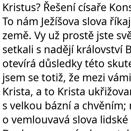
Kristus? Řešení císaře Konst
To nám Ježíšova slova říkají
země. Vy už prostě jste svě
setkali s nadějí království
otevírá důsledky této skut
jsem se totiž, že mezi vám
Krista, a to Krista ukřižov
s velkou bázní a chvěním; 
o vemlouvavá slova lidské