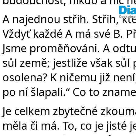
A najednou střih. Střih, k
Vždyť každé A má své B. 
Jsme proměňováni. A odtud
sůl země; jestliže však sů
osolena? K ničemu již není,
po ní šlapali.“ Co to znam
Je celkem zbytečné zkoumat
měla či má. To, co je jisté 