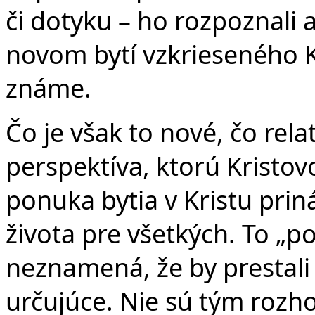
či dotyku – ho rozpoznali 
novom bytí vzkrieseného Kr
známe.
Čo je však to nové, čo relat
perspektíva, ktorú Kristov
ponuka bytia v Kristu pri
života pre všetkých. To „p
neznamená, že by prestali 
určujúce. Nie sú tým rozh