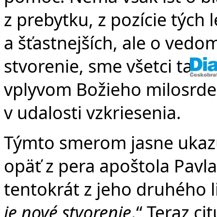
z prebytku, z pozície tých 
a šťastnejších, ale o vedo
stvorenie, sme všetci takp
vplyvom Božieho milosrden
v udalosti vzkriesenia.
Týmto smerom jasne ukazu
opäť z pera apoštola Pavla
tentokrát z jeho druhého li
je nové stvorenie
.“ Teraz ci