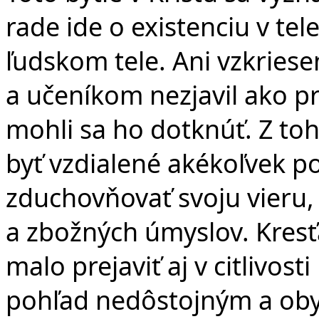
rade ide o existenciu v te
ľudskom tele. Ani vzkriese
a učeníkom nezjavil ako prí
mohli sa ho dotknúť. Z t
byť vzdialené akékoľvek po
zduchovňovať svoju vieru,
a zbožných úmyslov. Kresťa
malo prejaviť aj v citlivos
pohľad nedôstojným a ob