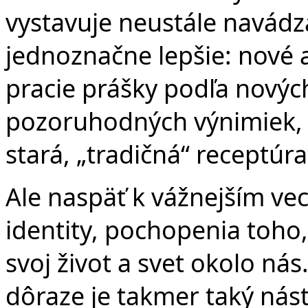
vystavuje neustále navádz
jednoznačne lepšie: nové 
pracie prášky podľa novýc
pozoruhodných výnimiek, n
stará, „tradičná“ receptúra
Ale naspäť k vážnejším ve
identity, pochopenia toh
svoj život a svet okolo n
dôraze je takmer taký nás