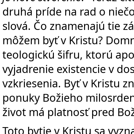
druhá príde na rad o niečo
slová. Čo znamenajú tie zá
môžem byť v Kristu? Domni
teologickú šifru, ktorú ap
vyjadrenie existencie v do
vzkriesenia. Byť v Kristu 
ponuky Božieho milosrdens
život má platnosť pred Bo
Toto bytie v Kristu sa vyz