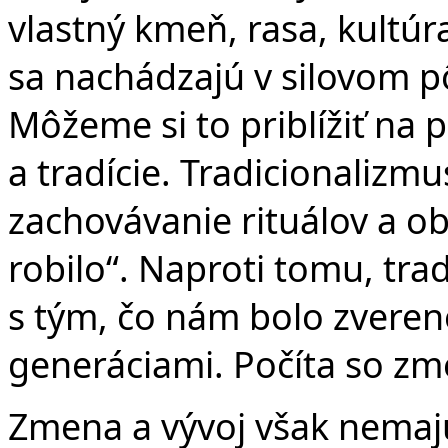
vlastný kmeň, rasa, kultúra
sa nachádzajú v silovom p
Môžeme si to priblížiť na 
a tradície. Tradicionaliz
zachovávanie rituálov a ob
robilo“. Naproti tomu, tra
s tým, čo nám bolo zvere
generáciami. Počíta so z
Zmena a vývoj však nemaj