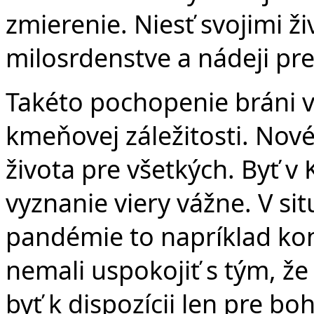
zmierenie. Niesť svojimi ž
milosrdenstve a nádeji pre
Takéto pochopenie bráni 
kmeňovej záležitosti. Nové
života pre všetkých. Byť v
vyznanie viery vážne. V sit
pandémie to napríklad ko
nemali uspokojiť s tým, že
byť k dispozícii len pre bo