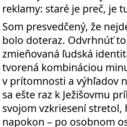
reklamy: staré je preč, je
Som presvedčený, že nejde
bolo doteraz. Odvrhnúť to,
zmieňovaná ľudská identita 
tvorená kombináciou minul
v prítomnosti a výhľadov
sa ešte raz k Ježišovmu prí
svojom vzkriesení stretol,
napokon – po osobnom osl