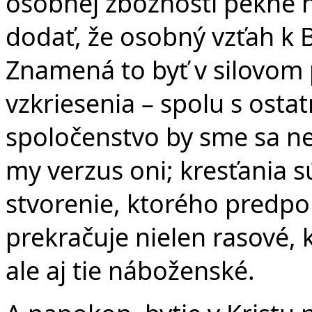
osobnej zbožnosti pekne h
dodať, že osobný vzťah k 
Znamená to byť v silovom 
vzkriesenia – spolu s ost
spoločenstvo by sme sa ne
my verzus oni; kresťania sú
stvorenie, ktorého predpok
prekračuje nielen rasové, 
ale aj tie náboženské.