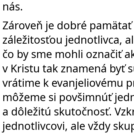
nás.
Zároveň je dobré pamätať na
záležitosťou jednotlivca, a
čo by sme mohli označiť ak
v Kristu tak znamená byť s
vrátime k evanjeliovému p
môžeme si povšimnúť jed
a dôležitú skutočnosť. Vzk
jednotlivcovi, ale vždy sk