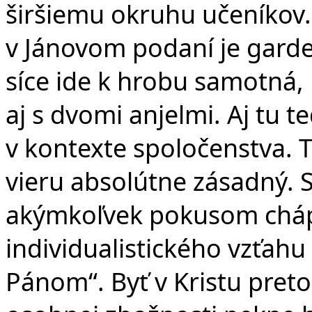
širšiemu okruhu učeníkov. 
v Jánovom podaní je gard
síce ide k hrobu samotná, 
aj s dvomi anjelmi. Aj tu t
v kontexte spoločenstva. 
vieru absolútne zásadný. S
akýmkoľvek pokusom chápa
individualistického vzťahu
Pánom“. Byť v Kristu pret