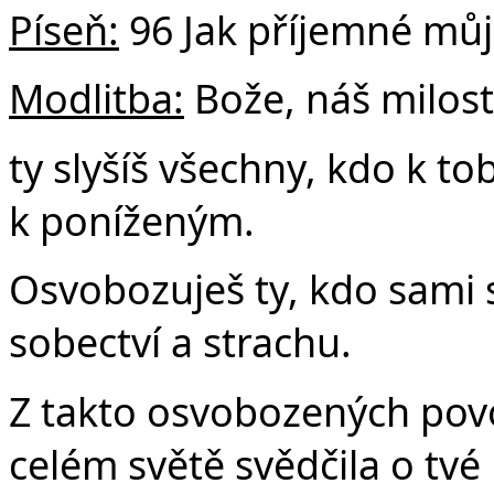
Píseň:
96 Jak příjemné mů
Modlitba:
Bože, náš milost
Č
ty slyšíš všechny, kdo k tob
k poníženým.
Osvobozuješ ty, kdo sami s
sobectví a strachu.
Z takto osvobozených povol
celém světě svědčila o tvé 