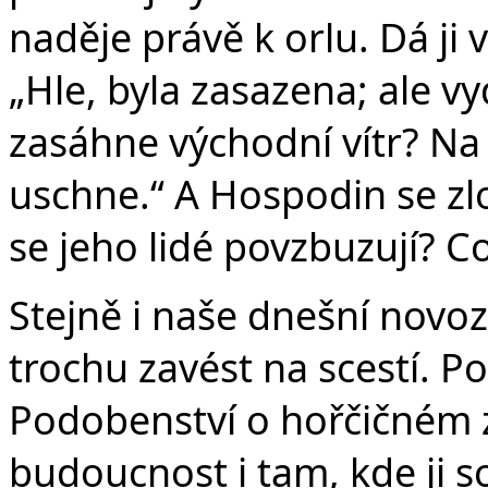
naděje právě k orlu. Dá ji 
„Hle, byla zasazena; ale vy
zasáhne východní vítr? Na 
uschne.“ A Hospodin se zlob
se jeho lidé povzbuzují? Co
Stejně i naše dnešní nov
trochu zavést na scestí. 
Podobenství o hořčičném z
budoucnost i tam, kde ji 