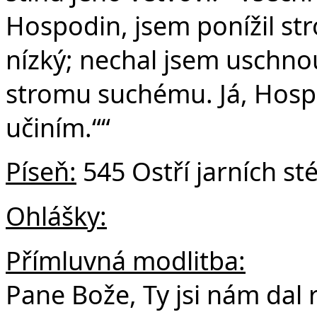
Hospodin, jsem ponížil st
nízký; nechal jsem uschno
stromu suchému. Já, Hospo
učiním.““
Píseň:
545 Ostří jarních st
Ohlášky:
Přímluvná modlitba:
Pane Bože, Ty jsi nám dal 