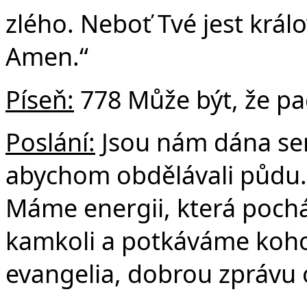
zlého. Neboť Tvé jest králo
Amen.“
Píseň:
778 Může být, že pa
Poslání:
Jsou nám dána se
abychom obdělávali půdu.
Máme energii, která pocház
kamkoli a potkáváme kohok
evangelia, dobrou zprávu 