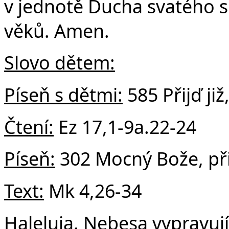
v
v jednotě Ducha svatého s 
věků. Amen.
Slovo dětem:
Píseň s dětmi:
585 Přijď již
Čtení:
Ez 17,1-9a.22-24
Píseň:
302 Mocný Bože, při
Text:
Mk 4,26-34
Haleluja. Nebesa vypravují