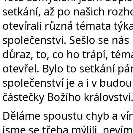
setkání, až po našich rozh
otevírali různá témata týk
společenství. Sešlo se nás 
důraz, to, co ho trápí, té
otevřel. Bylo to setkání pár
společenství je a i v bud
částečky Božího království
Děláme spoustu chyb a ví
jsme se třeba mýlili, neví