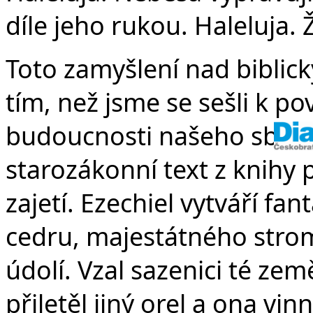
díle jeho rukou. Haleluja. 
Toto zamyšlení nad biblick
tím, než jsme se sešli k po
budoucnosti našeho sboru
starozákonní text z knihy p
zajetí. Ezechiel vytváří fan
cedru, majestátného strom
údolí. Vzal sazenici té země
přiletěl jiný orel a ona v