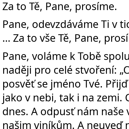
Za to Tě, Pane, prosíme.
Pane, odevzdáváme Ti v tic
… Za to vše Tě, Pane, pros
Pane, voláme k Tobě spolu 
naději pro celé stvoření: „
posvěť se jméno Tvé. Přijď
jako v nebi, tak i na zemi.
dnes. A odpusť nám naše v
našim viníkům. A neuveď n