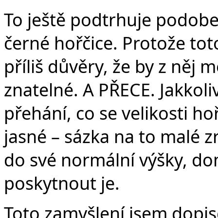
To ještě podtrhuje podobe
černé hořčice. Protože to
příliš důvěry, že by z něj 
znatelné. A PŘECE. Jakkoli
přehání, co se velikosti ho
jasné – sázka na to malé z
do své normální výšky, d
poskytnout je.
Toto zamyšlení jsem dopi