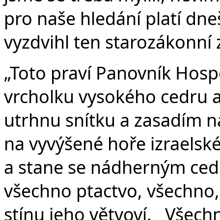
pro naše hledání platí dne
vyzdvihl ten starozákonní 
„Toto praví Panovník Hospo
vrcholku vysokého cedru a 
utrhnu snítku a zasadím na
na vyvýšené hoře izraelsk
a stane se nádherným ced
všechno ptactvo, všechno,
stínu jeho větvoví. Všechn