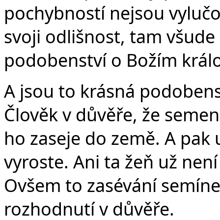
pochybností nejsou vylučov
svoji odlišnost, tam všud
podobenství o Božím králo
A jsou to krásná podobenst
Člověk v důvěře, že semeno,
ho zaseje do země. A pak 
vyroste. Ani ta žeň už nen
Ovšem to zasévání semínek
rozhodnutí v důvěře.