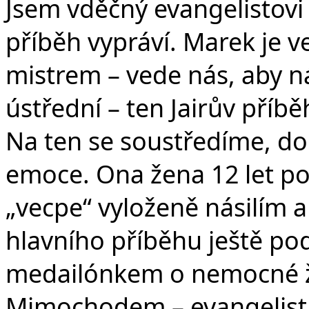
Jsem vděčný evangelistovi 
příběh vypráví. Marek je v
mistrem – vede nás, aby ná
ústřední – ten Jairův příb
Na ten se soustředíme, do 
emoce. Ona žena 12 let p
„vecpe“ vyloženě násilím a
hlavního příběhu ještě p
medailónkem o nemocné ž
Mimochodem – evangelista