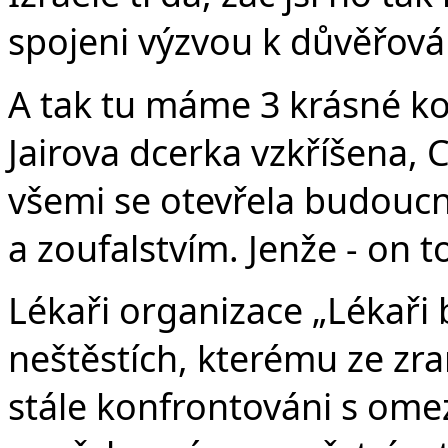
spojeni výzvou k důvěřov
A tak tu máme 3 krásné ko
Jairova dcerka vzkříšena,
všemi se otevřela budoucno
a zoufalstvím. Jenže - on t
Lékaři organizace „Lékaři b
neštěstích, kterému ze zr
stále konfrontováni s omeze