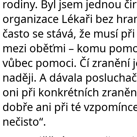
rodiny. Byl jsem jednou č
organizace Lékaři bez hran
často se stává, že musí př
mezi oběťmi – komu pomoci
vůbec pomoci. Čí zranění j
naději. A dávala posluchač
oni při konkrétních zraněn
dobře ani při té vzpomínce
nečisto“.