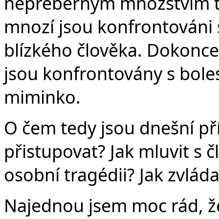
nepřeberným množstvím tě
mnozí jsou konfrontováni 
blízkého člověka. Dokonce
jsou konfrontovány s bol
miminko.
O čem tedy jsou dnešní pří
přistupovat? Jak mluvit s čl
osobní tragédii? Jak zvlád
Najednou jsem moc rád, že