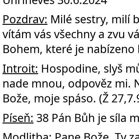
F
Pozdrav:
Milé sestry, milí b
vítám vás všechny a zvu vá
Bohem, které je nabízeno
Introit:
Hospodine, slyš můj
nade mnou, odpověz mi. 
Bože, moje spáso. (Ž 27,7.
Píseň:
38 Pán Bůh je síla 
Modlitba:
Pane Bože, Ty za