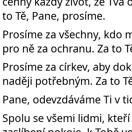
cenný každý život, že Tvá
to Tě, Pane, prosíme.
Prosíme za všechny, kdo m
pro ně za ochranu. Za to T
Prosíme za církev, aby dok
naději potřebným. Za to T
Pane, odevzdáváme Ti v tic
Spolu se všemi lidmi, kteř
zaslíbení pokoje, k Tobě v