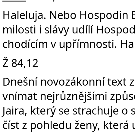
v
Haleluja. Nebo Hospodin B
milosti i slávy udílí Hosp
chodícím v upřímnosti. Hal
Ž 84,12
Dnešní novozákonní text 
vnímat nejrůznějšími způs
Jaira, který se strachuje
číst z pohledu ženy, která