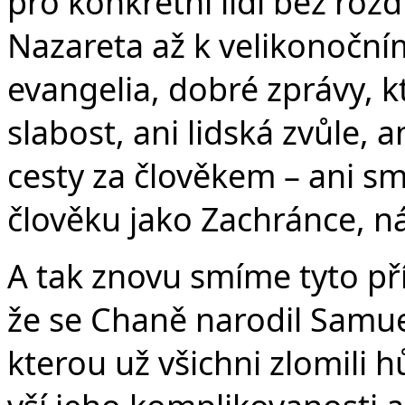
pro konkrétní lidi bez rozdí
Nazareta až k velikonoční
evangelia, dobré zprávy, kt
slabost, ani lidská zvůle, 
cesty za člověkem – ani s
člověku jako Zachránce, 
A tak znovu smíme tyto příb
že se Chaně narodil Samuel
kterou už všichni zlomili hů