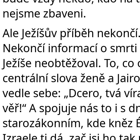
nejsme zbaveni.
Ale Ježíšův příběh nekončí.
Nekončí informací o smrti
Ježíše neobtěžoval. To, co
centrální slova ženě a Jairo
vedle sebe: „Dcero, tvá vír
věř!“ A spojuje nás to i s
starozákonním, kde kněz Él
Izraele ti dá, zač jsi ho ta