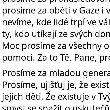
prosíme za oběti v Gaze i v
nevíme, kde lidé trpí ve v
ty, kdo utíkají ze svých d
Moc prosíme za všechny obět
pomoci. Za to Tě, Pane, p
Prosíme za mladou generac
Prosíme, ujišťuj je, že exi
jejich děti. Že existuje v T
smysl se snažit o uskutečň