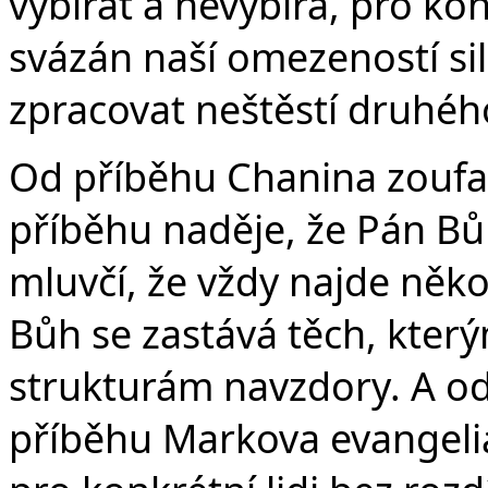
vybírat a nevybírá, pro ko
svázán naší omezeností si
zpracovat neštěstí druhého
Od příběhu Chanina zoufal
příběhu naděje, že Pán Bůh
mluvčí, že vždy najde něk
Bůh se zastává těch, který
strukturám navzdory. A o
příběhu Markova evangelia