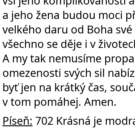
vší jeho komplikovanosti a 
a jeho žena budou moci př
velkého daru od Boha své d
všechno se děje i v životec
A my tak nemusíme propad
omezenosti svých sil nabíze
byť jen na krátký čas, sou
v tom pomáhej. Amen.
Píseň:
702 Krásná je modr