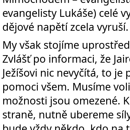
evangelisty Lukáše) celé vy
dějové napětí zcela vyruší.
My však stojíme uprostřed
Zvlášť po informaci, že Ja
Ježíšovi nic nevyčítá, to j
pomoci všem. Musíme volit
možnosti jsou omezené. K
straně, nutně ubereme síl
bude vždy někdo, kdo na to