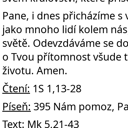
Pane, i dnes přicházíme s v
jako mnoho lidí kolem nás
světě. Odevzdáváme se do
o Tvou přítomnost všude ta
životu. Amen.
Čtení:
1S 1,13-28
Píseň:
395 Nám pomoz, Pa
Text:
Mk 5,21-43