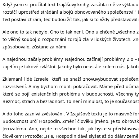
Když jsem si pročítal text Izajášovy knihy, zasáhla mě ve výkladu
roztáčí uprostřed strádání a bojů obnovovaného společenství.“ Naj
Teď postaví chrám, teď budou žít tak, jak si to vždy představoval
Ale ono to tak nebylo. Ono to tak není. Ono ulehčené „všechno zl
to věčný souboj o rozpoznání zdrojů zla v lidských životech. Zn
způsobovalo, zůstane za námi.
A najednou začaly problémy. Najednou začínají problémy. Zlo – n
zajetím je takové zvláštní. Jakoby bylo neustále kolem nás. Jako
Zklamaní lidé Izraele, kteří se snaží znovuvybudovat společen
rozvrstvení. A my bychom mohli pokračovat. Máme před očima cír
které se bojí existenčních problému v budoucnosti. Všechny ty, 
Bezmoc, strach a bezradnost. To není minulost, to je současnost
A do toho zaznívá zvěstování. V Izajášově textu je to masivně f
Budoucnost určí Hospodin. Změní člověku jméno. Je to obrovské u
Jeruzaléma. Ano, nejde to všechno tak, jak byste si představov
člověkem! Protože: „Hle, Hospodin dává slyšet až do dálav země výzv