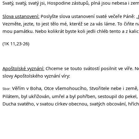
Svatý, svatý, svatý jsi, Hospodine zástupů, plná jsou nebesa i z
Slova ustanovení:
Poslyšte slova ustanovení svaté večeře Páně: „Já 
Vezměte, jezte, to jest tělo mé, kteréž se za vás láme. To čiňte 
mou památku. Nebo kolikrát byste koli jedli chléb tento a z kalic
(1K 11,23-26)
Apoštolské vyznání:
Chceme se touto svátostí posilnit ve víře. N
slovy Apoštolského vyznání víry:
Věřím v Boha, Otce všemohoucího, Stvořitele nebe i země, i
Sbor:
Pilátem, byl ukřižován, umřel a byl pohřben, sestoupil do pekel,
Ducha svatého, v svatou církev obecnou, svatých obcování, hříchů