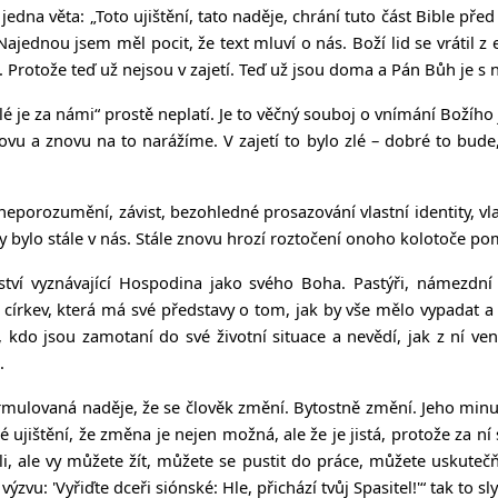
 jedna věta: „Toto ujištění, tato naděje, chrání tuto část Bible pře
ednou jsem měl pocit, že text mluví o nás. Boží lid se vrátil z ex
i. Protože teď už nejsou v zajetí. Teď už jsou doma a Pán Bůh je s 
é je za námi“ prostě neplatí. Je to věčný souboj o vnímání Božího j
ovu a znovu na to narážíme. V zajetí to bylo zlé – dobré to bude
eporozumění, závist, bezohledné prosazování vlastní identity, vla
by bylo stále v nás. Stále znovu hrozí roztočení onoho kolotoče pom
ství vyznávající Hospodina jako svého Boha. Pastýři, námezdní 
kev, která má své představy o tom, jak by vše mělo vypadat a zl
kdo jsou zamotaní do své životní situace a nevědí, jak z ní ven.
.
ormulovaná naděje, že se člověk změní. Bytostně změní. Jeho minu
jištění, že změna je nejen možná, ale že je jistá, protože za ní 
ali, ale vy můžete žít, můžete se pustit do práce, můžete uskute
u: 'Vyřiďte dceři siónské: Hle, přichází tvůj Spasitel!'“ tak to sly