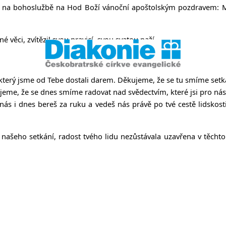
něvsi a Ř
echny na bohoslužbě na Hod Boží vánoční apoštolským pozdravem: M
věci, zvítězil svou pravicí, svou svatou paží.
terý jsme od Tebe dostali darem. Děkujeme, že se tu smíme setkat
jeme, že se dnes smíme radovat nad svědectvím, které jsi pro ná
nás i dnes bereš za ruku a vedeš nás právě po tvé cestě lidskosti
našeho setkání, radost tvého lidu nezůstávala uzavřena v těchto 