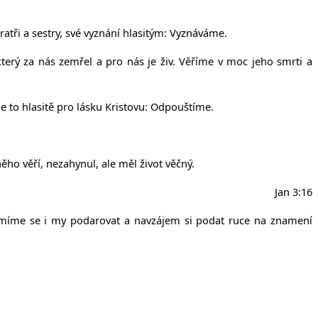
ratři a sestry, své vyznání hlasitým: Vyznáváme.
který za nás zemřel a pro nás je živ. Věříme v moc jeho smrti a
e to hlasitě pro lásku Kristovu: Odpouštíme.
ěho věří, nezahynul, ale měl život věčný.
Jan 3:16
 smíme se i my podarovat a navzájem si podat ruce na znamení