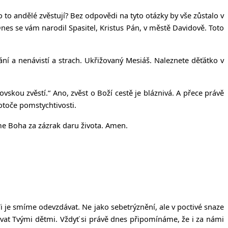
to andělé zvěstují? Bez odpovědi na tyto otázky by vše zůstalo v
 Dnes se vám narodil Spasitel, Kristus Pán, v městě Davidově. Toto
edání a nenávistí a strach. Ukřižovaný Mesiáš. Naleznete děťátko v
vskou zvěstí.“ Ano, zvěst o Boží cestě je bláznivá. A přece právě
lotoče pomstychtivosti.
jme Boha za zázrak daru života. Amen.
i je smíme odevzdávat. Ne jako sebetrýznění, ale v poctivé snaze
ývat Tvými dětmi. Vždyť si právě dnes připomínáme, že i za námi