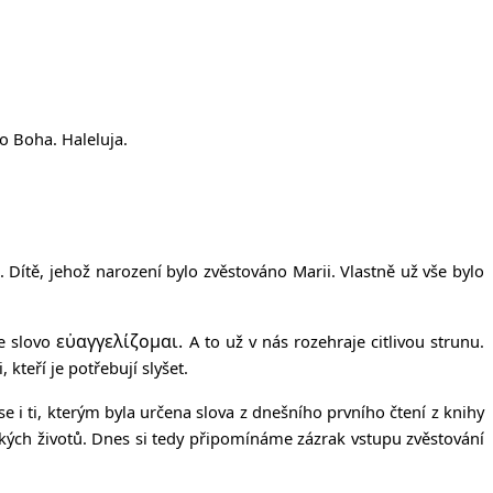
ho Boha.
Haleluja.
 Dítě, jehož narození bylo zvěstováno Marii. Vlastně už vše bylo
εὐαγγελίζομαι.
me slovo
A to už v nás rozehraje citlivou strunu.
kteří je potřebují slyšet.
 se i ti, kterým byla určena slova z dnešního prvního čtení z knihy
dských životů. Dnes si tedy připomínáme zázrak vstupu zvěstování