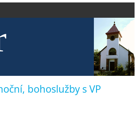
r
kve evang
ánoční, bohoslužby s VP