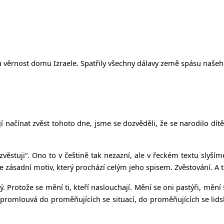
 věrnost domu Izraele. Spatřily všechny dálavy země spásu naše
ačínat zvěst tohoto dne, jsme se dozvěděli, že se narodilo dítě.
zvěstuji“. Ono to v češtině tak nezazní, ale v řeckém textu slyší
zásadní motiv, který prochází celým jeho spisem. Zvěstování. A ti, 
ný. Protože se mění ti, kteří naslouchají. Mění se oni pastýři, mění
ré promlouvá do proměňujících se situací, do proměňujících se li