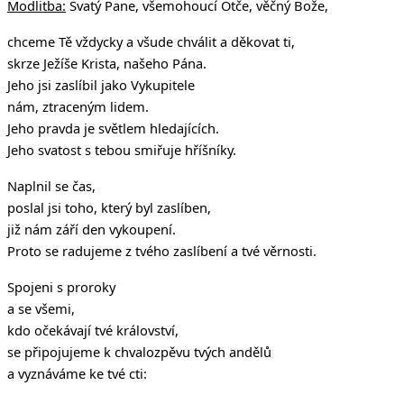
Modlitba:
Svatý Pane, všemohoucí Otče, věčný Bože,
chceme Tě vždycky a všude chválit a děkovat ti,
skrze Ježíše Krista, našeho Pána.
Jeho jsi zaslíbil jako Vykupitele
nám, ztraceným lidem.
Jeho pravda je světlem hledajících.
Jeho svatost s tebou smiřuje hříšníky.
Naplnil se čas,
poslal jsi toho, který byl zaslíben,
již nám září den vykoupení.
Proto se radujeme z tvého zaslíbení a tvé věrnosti.
Spojeni s proroky
a se všemi,
kdo očekávají tvé království,
se připojujeme k chvalozpěvu tvých andělů
a vyznáváme ke tvé cti: