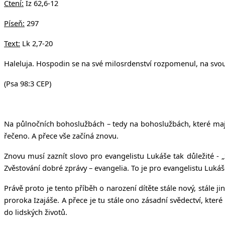
Čtení:
Iz 62,6-12
Píseň:
297
Text:
Lk 2,7-20
Haleluja. Hospodin se
na své milosrdenství rozpomenul, na svou
(Psa 98:3 CEP)
Na půlnočních bohoslužbách – tedy na bohoslužbách, které mají n
řečeno. A přece vše začíná znovu.
Znovu musí zaznít slovo pro evangelistu Lukáše tak důležité - „
Zvěstování dobré zprávy – evangelia. To je pro evangelistu Lukáše 
Právě proto je tento příběh o narození dítěte stále nový, stále ji
proroka Izajáše. A přece je tu stále ono zásadní svědectví, kte
do lidských životů.