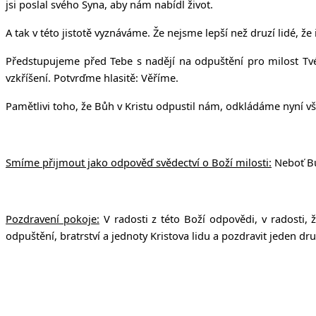
jsi poslal svého Syna, aby nám nabídl život.
A tak v této jistotě vyznáváme. Že nejsme lepší než druzí lidé, ž
Předstupujeme před Tebe s nadějí na odpuštění pro milost Tvého
vzkříšení. Potvrďme hlasitě: Věříme.
Pamětlivi toho, že Bůh v Kristu odpustil nám, odkládáme nyní vš
Smíme přijmout jako odpověď svědectví o Boží milosti:
Neboť Bůh
Pozdravení pokoje:
V radosti z této Boží odpovědi, v radosti
odpuštění, bratrství a jednoty Kristova lidu a pozdravit jeden dr