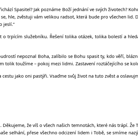
ichází Spasitel? Jak poznáme Boží jednání ve svých životech? Koho 
 se, hle, zvěstuji vám velikou radsot, která bude pro všechen lid.
jeslí.“
ěst o trpícím služebníku. Řešení tolika otázek, tolika bolestí a hl
udrostí nepoznal Boha, zalíbilo se Bohu spasit ty, kdo věří, blázno
em tolik toužíme – pokoj mezi lidmi. Zastavení roztáčejícího se ko
 cestu jako oni pastýři. Vsaďme svůj život na tuto zvěst a oslavu
 Děkujeme, že víš o všech našich temnotách, které nás trápí. Že T
a naše selhání, přese všechno odcizení lidem i Tobě, se smíme naz