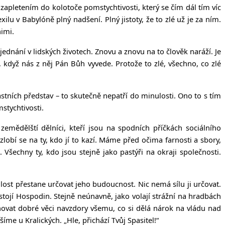
d zapletením do kolotoče pomstychtivosti, který se čím dál tím víc
ilu v Babylóně plný nadšení. Plný jistoty, že to zlé už je za ním.
nimi.
ednání v lidských životech. Znovu a znovu na to člověk naráží. Je
, když nás z něj Pán Bůh vyvede. Protože to zlé, všechno, co zlé
stních představ – to skutečně nepatří do minulosti. Ono to s tím
stychtivosti.
zemědělští dělníci, kteří jsou na spodních příčkách sociálního
obí se na ty, kdo jí to kazí. Máme před očima farnosti a sbory,
 Všechny ty, kdo jsou stejně jako pastýři na okraji společnosti.
lost přestane určovat jeho budoucnost. Nic nemá sílu ji určovat.
stojí Hospodin. Stejně neúnavně, jako volají strážní na hradbách
čňovat dobré věci navzdory všemu, co si dělá nárok na vládu nad
šíme u Kralických. „Hle, přichází Tvůj Spasitel!“