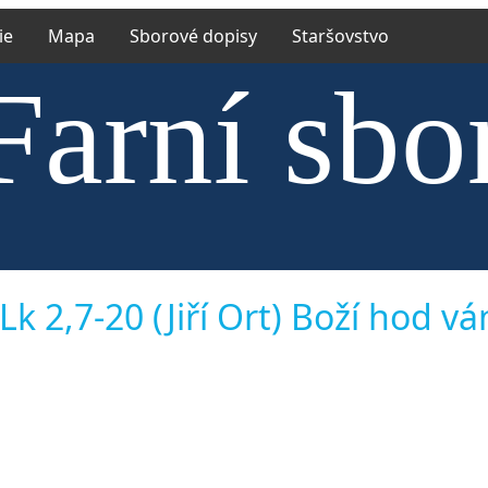
ie
Mapa
Sborové dopisy
Staršovstvo
Farní sbo
trské cír
k 2,7-20 (Jiří Ort) Boží hod v