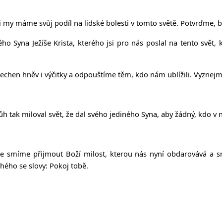
e i my máme svůj podíl na lidské bolesti v tomto světě. Potvrďme, b
 Syna Ježíše Krista, kterého jsi pro nás poslal na tento svět, 
echen hněv i výčitky a odpouštíme těm, kdo nám ublížili. Vyznejm
 tak miloval svět, že dal svého jediného Syna, aby žádný, kdo v n
, že smíme přijmout Boží milost, kterou nás nyní obdarovává a
uhého se slovy: Pokoj tobě.