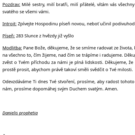
v Uhří
Pozdrav:
Milé sestry, milí bratři, milí přátelé, vítám vás vš
svatého se všemi vámi.
Introit:
Zpívejte Hospodinu píseň novou, neboť učinil podivuhodné 
Píseň:
283 Slunce z hvězdy již vyšlo
Modlitba:
Pane Bože, děkujeme, že se smíme radovat ze života, k
na všechno to, čím žijeme, nad čím se trápíme i radujeme. Děku
zvěst o Tvém příchodu za námi je plná lidskosti. Děkujeme, že 
prostě prosit, abychom právě takoví směli svědčit o Tvé milosti.
Odevzdáváme Ti dnes Tvé stvoření, prosíme, aby radost tohoto 
nám, prosíme dopomáhej svým Duchem svatým. Amen.
Danielis prophetia