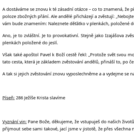
A dostáváme se znovu k té zásadní otázce – co to znamená, že př
poloze zbožných přání. Ale andělé přicházejí a zvěstují: „Nebojte
vám bude znamením: Naleznete děťátko v plenkách, položené do 
Ano, je to zvláštní. Je to provokativní. Stejně jako Izajášova zv
plenkách položené do jeslí.
Však také apoštol Pavel k Boží cestě řekl: „Protože svět svou mo
tato cesta, která je základem zvěstování andělů, přináší to, po č
A tak si jejich zvěstování znovu vyposlechněme a a vydejme se na
Píseň:
286 Ježíše Krista slavíme
Vyznání vin:
Pane Bože, děkujeme, že vstupuješ do našich životů.
přijmout sebe sami takové, jací jsme v jistotě, že přes všechn