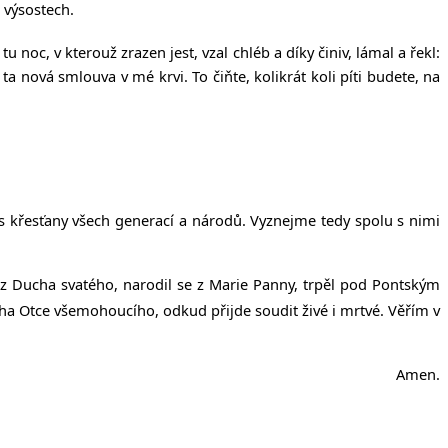
 výsostech.
u noc, v kterouž zrazen jest, vzal chléb a díky činiv, lámal a řekl:
ta nová smlouva v mé krvi. To čiňte, kolikrát koli píti budete, na
í s křesťany všech generací a národů. Vyznejme tedy spolu s nimi
l z Ducha svatého, narodil se z Marie Panny, trpěl pod Pontským
Boha Otce všemohoucího, odkud přijde soudit živé i mrtvé. Věřím v
Amen.