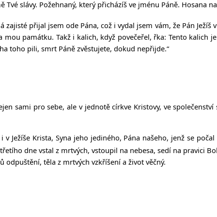
emě Tvé slávy. Požehnaný, který přicházíš ve jménu Páně. Hosana na
zajisté přijal jsem ode Pána, což i vydal jsem vám, že Pán Ježíš v t
na mou památku. Takž i kalich, když povečeřel, řka: Tento kalich je 
ha toho pili, smrt Páně zvěstujete, dokud nepřijde.“
ejen sami pro sebe, ale v jednotě církve Kristovy, ve společenstv
 v Ježíše Krista, Syna jeho jediného, Pána našeho, jenž se poča
 třetího dne vstal z mrtvých, vstoupil na nebesa, sedí na pravici 
 odpuštění, těla z mrtvých vzkříšení a život věčný.