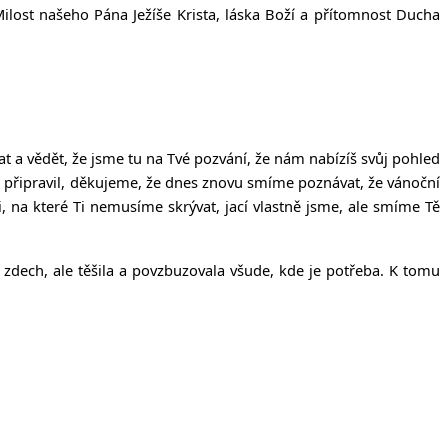
íčanech
ilost našeho Pána Ježíše Krista, láska Boží a přítomnost Ducha
 a vědět, že jsme tu na Tvé pozvání, že nám nabízíš svůj pohled
s připravil, děkujeme, že dnes znovu smíme poznávat, že vánoční
, na které Ti nemusíme skrývat, jací vlastně jsme, ale smíme Tě
zdech, ale těšila a povzbuzovala všude, kde je potřeba. K tomu