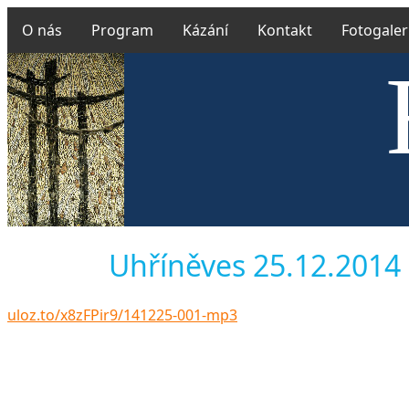
O nás
Program
Kázání
Kontakt
Fotogaler
Českobra
Uhříněves 25.12.2014 L
uloz.to/x8zFPir9/141225-001-mp3