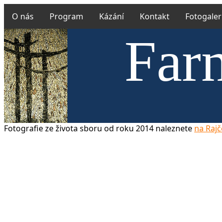
O nás
Program
Kázání
Kontakt
Fotogaler
Farn
Fotografie ze života sboru od roku 2014 naleznete
na Rajč
Českobrat
v Uhříně