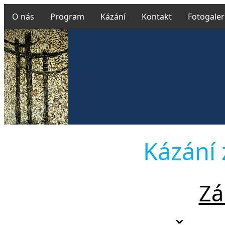
O nás
Program
Kázání
Kontakt
Fotogaler
Farn
Kázání 
Zá