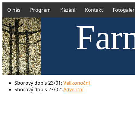
O nás
Program
Kázání
Kontakt
Fotogaler
Farn
Českobrat
Sborový dopis 23/01:
Velikonoční
Sborový dopis 23/02:
Adventní
v Uhříně