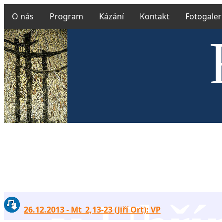
O nás
Program
Kázání
Kontakt
Fotogaler
Českobra
26.12.2013 - Mt_2,13-23 (Jiří Ort): VP