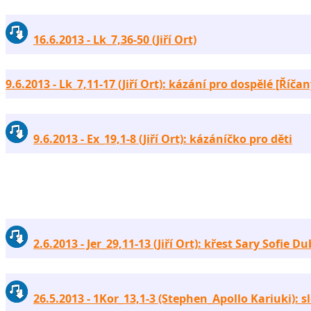
16.6.2013 - Lk_7,36-50 (Jiří Ort)
9.6.2013 - Lk_7,11-17 (Jiří Ort): kázání pro dospělé [Říčan
9.6.2013 - Ex_19,1-8 (Jiří Ort): kázáníčko pro děti
2.6.2013 - Jer_29,11-13 (Jiří Ort): křest Sary Sofie D
26.5.2013 - 1Kor_13,1-3 (Stephen_Apollo Kariuki): 