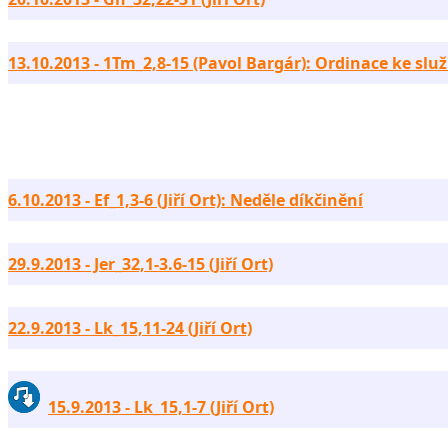
13.10.2013 - 1Tm_2,8-15 (Pavol Bargár): Ordinace ke služ
6.10.2013 - Ef_1,3-6 (Jiří Ort): Neděle díkčinění
29.9.2013 - Jer_32,1-3.6-15 (Jiří Ort)
22.9.2013 - Lk_15,11-24 (Jiří Ort)
15.9.2013 - Lk_15,1-7 (Jiří Ort)