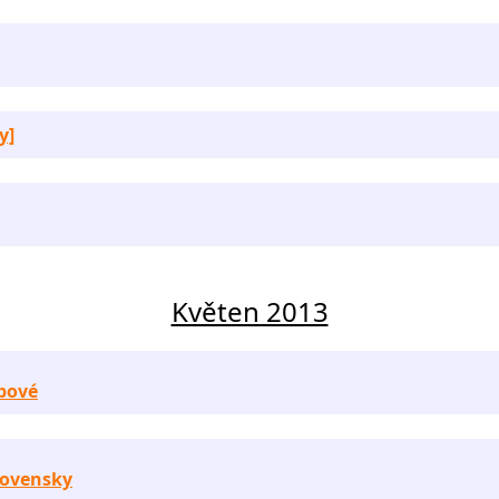
y]
Květen 2013
ubové
slovensky