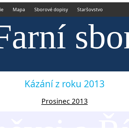
ie
Mapa
Sborové dopisy
Staršovstvo
Farní sbo
trské cír
Kázání z roku 2013
Prosinec 2013