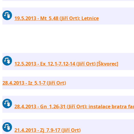
19.5.2013 - Mt_5,48 (Jiří Ort): Letnice
12.5.2013 - Ex_12,1-7.12-14 (Jiří Ort) [Škvorec]
28.4.2013 - Iz_5,1-7 (Jiří Ort)
28.4.2013 - Gn_1,26-31 (Jiří Ort): instalace bratra fa
21.4.2013 - Zj_7,9-17 (Jiří Ort)