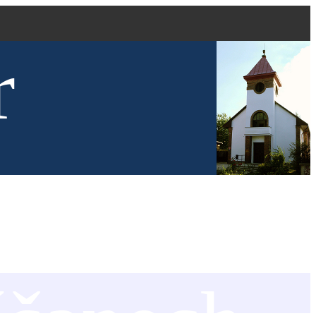
r
kve evang