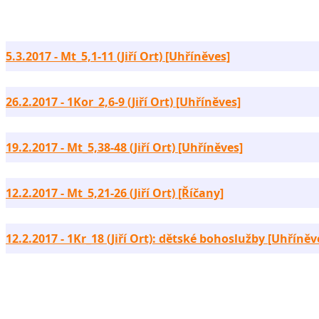
5.3.2017 - Mt_5,1-11 (Jiří Ort) [Uhříněves]
26.2.2017 - 1Kor_2,6-9 (Jiří Ort) [Uhříněves]
19.2.2017 - Mt_5,38-48 (Jiří Ort) [Uhříněves]
12.2.2017 - Mt_5,21-26 (Jiří Ort) [Říčany]
12.2.2017 - 1Kr_18 (Jiří Ort): dětské bohoslužby [Uhříněv