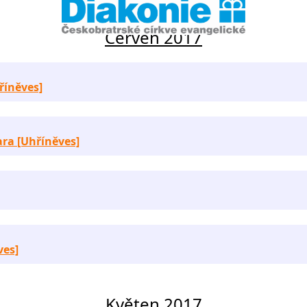
Červen 2017
hříněves]
sara [Uhříněves]
ves]
Květen 2017