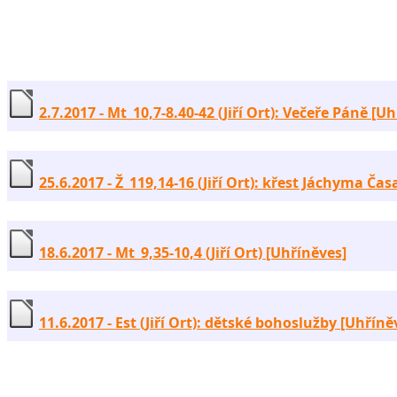
2.7.2017 - Mt_10,7-8.40-42 (Jiří Ort): Večeře Páně [U
25.6.2017 - Ž_119,14-16 (Jiří Ort): křest Jáchyma Ča
18.6.2017 - Mt_9,35-10,4 (Jiří Ort) [Uhříněves]
11.6.2017 - Est (Jiří Ort): dětské bohoslužby [Uhříně