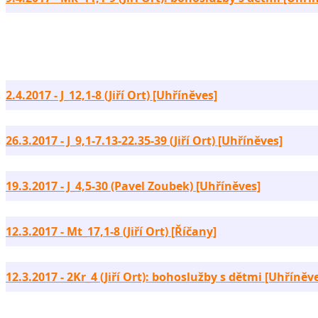
2.4.2017 - J_12,1-8 (Jiří Ort) [Uhříněves]
26.3.2017 - J_9,1-7.13-22.35-39 (Jiří Ort) [Uhříněves]
19.3.2017 - J_4,5-30 (Pavel Zoubek) [Uhříněves]
12.3.2017 - Mt_17,1-8 (Jiří Ort) [Říčany]
12.3.2017 - 2Kr_4 (Jiří Ort): bohoslužby s dětmi [Uhříněv