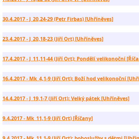
30.4.2017 - J_20,24-29 (Petr Firbas) [Uhříněves]
23.4.2017 - J_20,18-23 (Jiří Ort) [Uhříněves]
17.4.2017 - J_11,11-44 (Jiří Ort): Pondělí velikonoční [Říč
16.4.2017 - Mk_4,1-9 (Jiří Ort): Boží hod velikonoční [Uhř
14.4.2017 - J_19,1-7 (Jiří Ort): Velký pátek [Uhříněves]
9.4.2017 - Mk_11,1-9 (Jiří Ort) [Říčany]
9.4.2017 - Mk_11,1-9 (Jiří Ort): bohoslužby s dětmi [Uhří