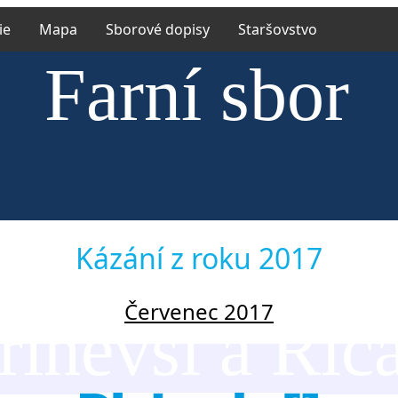
ie
Mapa
Sborové dopisy
Staršovstvo
Farní sbor
rské církve e
Kázání z roku 2017
Červenec 2017
říněvsi a Říč