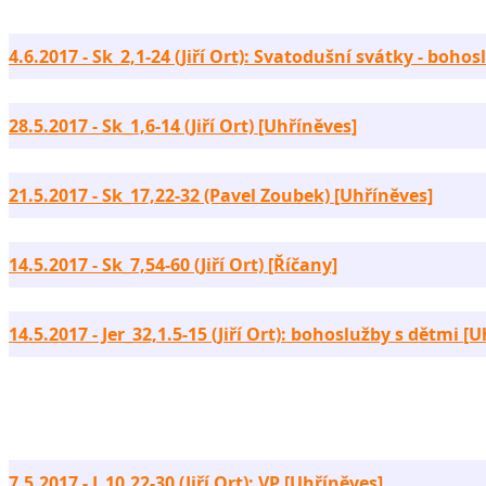
4.6.2017 - Sk_2,1-24 (Jiří Ort): Svatodušní svátky - boho
28.5.2017 - Sk_1,6-14 (Jiří Ort) [Uhříněves]
21.5.2017 - Sk_17,22-32 (Pavel Zoubek) [Uhříněves]
14.5.2017 - Sk_7,54-60 (Jiří Ort) [Říčany]
14.5.2017 - Jer_32,1.5-15 (Jiří Ort): bohoslužby s dětmi [
7.5.2017 - J_10,22-30 (Jiří Ort): VP [Uhříněves]