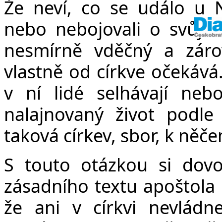
Že neví, co se událo u 
nebo nebojovali o svůj v
nesmírně vděčný a záro
vlastně od církve očekává.
v ní lidé selhávají ne
nalajnovaný život podle 
taková církev, sbor, k něč
S touto otázkou si dovo
zásadního textu apoštola P
že ani v církvi nevládn