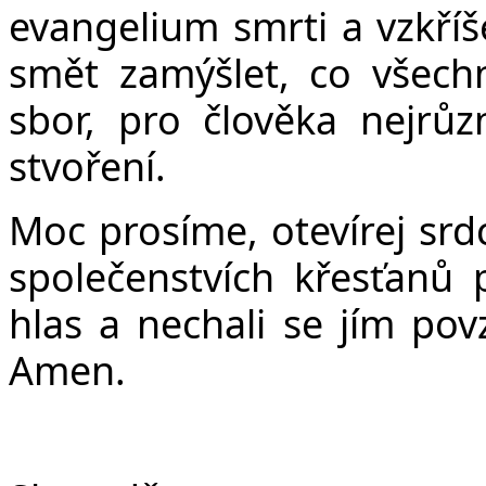
Č
evangelium smrti a vzkříš
smět zamýšlet, co všec
sbor, pro člověka nejrůz
stvoření.
Moc prosíme, otevírej srd
společenstvích křesťanů p
hlas a nechali se jím pov
Amen.