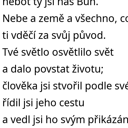
neboť ty jsi náš Bůh.
Nebe a země a všechno, co
ti vděčí za svůj původ.
Tvé světlo osvětlilo svět
a dalo povstat životu;
člověka jsi stvořil podle s
řídil jsi jeho cestu
a vedl jsi ho svým přikázá