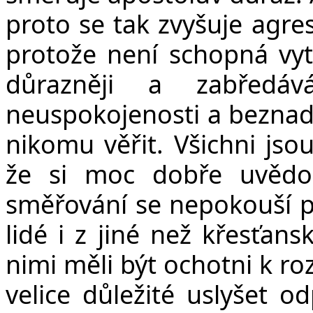
proto se tak zvyšuje agres
protože není schopná vytv
důrazněji a zabředá
neuspokojenosti a beznadě
nikomu věřit. Všichni jsou
že si moc dobře uvědo
směřování se nepokouší po
lidé i z jiné než křesťan
nimi měli být ochotni k ro
velice důležité uslyšet o