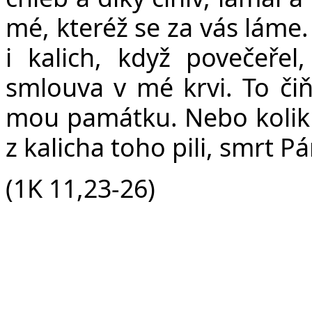
mé, kteréž se za vás láme
i kalich, když povečeřel
smlouva v mé krvi. To čiňt
mou památku. Nebo kolikrát
z kalicha toho pili, smrt P
(1K 11,23-26)