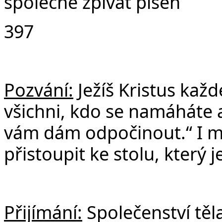
společně zpívat píseň
397
Pozvání:
Ježíš Kristus kaž
všichni, kdo se namáháte a
vám dám odpočinout.“
I 
přistoupit ke stolu, který 
Přijímání:
Společenství těla