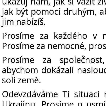
ukazuj nám, jak si vážit ž
jak být pomocí druhým, aby
jim nabízíš.
Prosíme za každého v n
Prosíme za nemocné, prosím
Prosíme za společnost
abychom dokázali naslouch
solí země.
Odevzdáváme Ti situaci
Ukrajinu. Prosíme o usmí