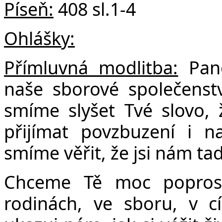
Píseň:
408 sl.1-4
Ohlášky:
Přímluvná modlitba:
Pane
naše sborové společenstv
smíme slyšet Tvé slovo,
přijímat povzbuzení i n
smíme věřit, že jsi nám ta
Chceme Tě moc popros
rodinách, ve sboru, v cí