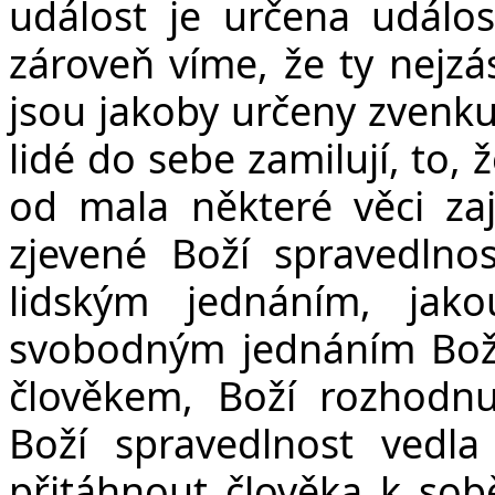
událost je určena událost
zároveň víme, že ty nejzá
jsou jakoby určeny zvenku,
lidé do sebe zamilují, to, 
od mala některé věci zají
zjevené Boží spravedlno
lidským jednáním, jako
svobodným jednáním Boží
člověkem, Boží rozhodnut
Boží spravedlnost vedl
přitáhnout člověka k sob