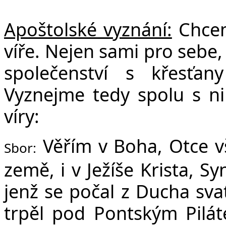
Apoštolské vyznání:
Chceme
víře. Nejen sami pro sebe, 
společenství s křesťa
Vyznejme tedy spolu s ni
víry:
Věřím v Boha, Otce v
Sbor:
země, i v Ježíše Krista, S
jenž se počal z Ducha sva
trpěl pod Pontským Pilát