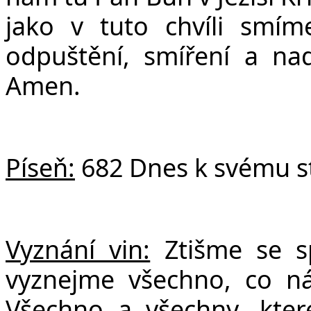
jako v tuto chvíli smím
odpuštění, smíření a nad
Amen.
Píseň:
682 Dnes k svému st
Vyznání vin:
Ztišme se 
vyznejme všechno, co n
Všechno a všechny, kte