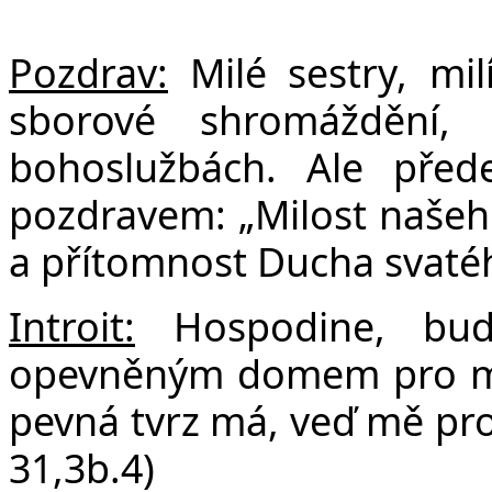
F
Pozdrav:
Milé sestry, milí
sborové shromáždění,
bohoslužbách. Ale před
pozdravem: „Milost našeho 
a přítomnost Ducha svaté
Introit:
Hospodine, bu
opevněným domem pro mou
pevná tvrz má, veď mě pro 
31,3b.4)