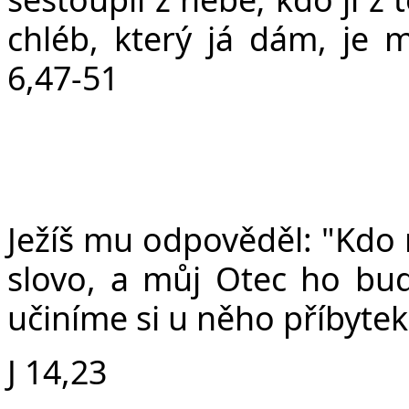
chléb, který já dám, je m
6,47-51
Ježíš mu odpověděl: "Kdo
slovo, a můj Otec ho bu
učiníme si u něho příbytek
J 14,23