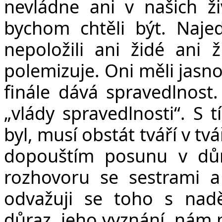
nevládne ani v našich ži
bychom chtěli být. Naje
nepoložili ani židé ani 
polemizuje. Oni měli jasn
finále dává spravedlnost
„vlády spravedlnosti“. S 
byl, musí obstát tváří v tv
dopouštím posunu v důr
rozhovoru se sestrami a
odvažuji se toho s nadě
důraz, jeho vyznání, nám 