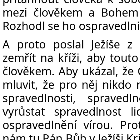
mezi člověkem a Bohem 
Rozhodl se ho ospravedlni
A proto poslal Ježíše z 
zemřít na kříži, aby touto
člověkem. Aby ukázal, že
mluvit, že pro něj nikdo 
spravedlnosti, spraved
vyrůstat spravedlnost l
ospravedlnění vírou. Pr
nám tu Pán Bůh v Ježíši Kr