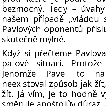
bezmocný. Tedy – úvahy 
našem případě „vládou s
Pavlových oponentů příslu
skutečně mylné.
Když si přečteme Pavlova
patové situaci. Protož
Jenomže Pavel to na 
neexistoval způsob jak žít
žít. Já vím, je to hodně 
směruje apoštolův důraz.