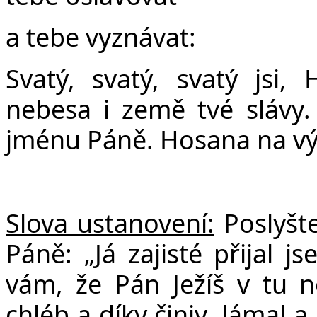
a tebe vyznávat:
Svatý, svatý, svatý jsi,
nebesa i země tvé slávy.
jménu Páně. Hosana na vý
Slova ustanovení:
Poslyšte
Páně: „Já zajisté přijal 
vám, že Pán Ježíš v tu no
chléb a díky činiv, lámal a 