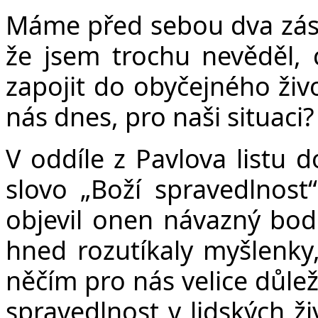
v
Máme před sebou dva zása
že jsem trochu nevěděl, co
zapojit do obyčejného živo
nás dnes, pro naši situaci?
V oddíle z Pavlova listu 
slovo „Boží spravedlnost
objevil onen návazný bod
hned rozutíkaly myšlenky,
něčím pro nás velice důlež
spravedlnost v lidských ži