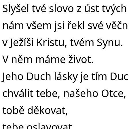
Slyšel tvé slovo z úst tvých
nám všem jsi řekl své věčn
v Ježíši Kristu, tvém Synu.
V něm máme život.
Jeho Duch lásky je tím Duc
chválit tebe, našeho Otce,
tobě děkovat,
tebe oslavovat