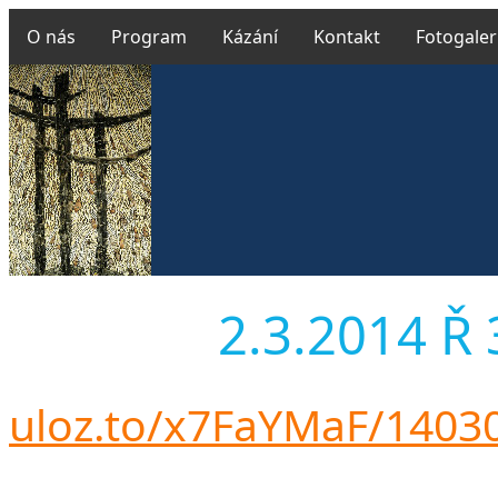
O nás
Program
Kázání
Kontakt
Fotogaler
2.3.2014 Ř 3
uloz.to/x7FaYMaF/1403