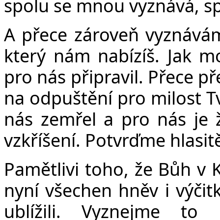
spolu se mnou vyznává, s
A přece zároveň vyznávám
který nám nabízíš. Jak mo
pro nás připravil. Přece p
na odpuštění pro milost Tv
nás zemřel a pro nás je 
vzkříšení. Potvrďme hlasit
Pamětlivi toho, že Bůh v 
nyní všechen hněv i výči
ublížili. Vyznejme to 