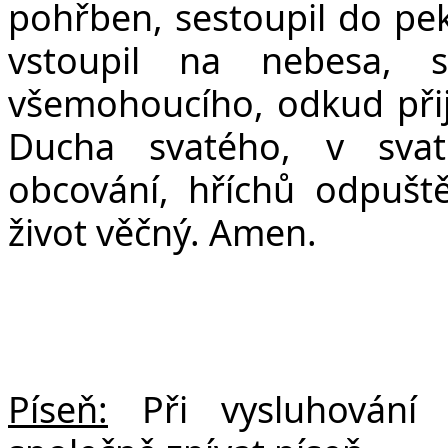
pohřben, sestoupil do peke
vstoupil na nebesa, 
všemohoucího, odkud přijd
Ducha svatého, v svat
obcování, hříchů odpuště
život věčný. Amen.
Píseň:
Při vysluhování