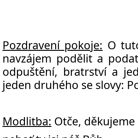
Pozdravení pokoje:
O tuto
navzájem podělit a poda
odpuštění, bratrství a je
jeden druhého se slovy: P
Modlitba:
Otče, děkujeme t