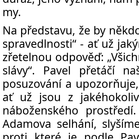
my.
Na představu, že by někdo 
spravedlnosti“ - ať už ja
zřetelnou odpověď: „Všichn
slávy“. Pavel přetáčí n
posuzování a upozorňuje, 
ať už jsou z jakéhokoliv
náboženského prostředí
Adamova selhání, slyšíme
proti které je podle Pav