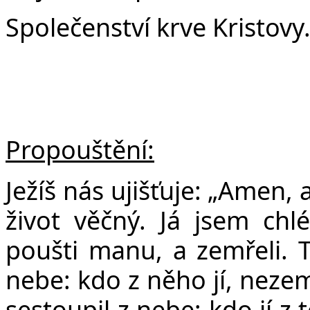
Společenství krve Kristovy
Propouštění:
Ježíš nás ujišťuje: „Amen,
život věčný. Já jsem chlé
poušti manu, a zemřeli. T
nebe: kdo z něho jí, nezem
sestoupil z nebe; kdo jí z