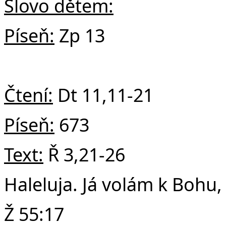
Slovo dětem:
Píseň:
Zp 13
Čtení:
Dt 11,11-21
Píseň:
673
Text:
Ř 3,21-26
Haleluja. Já volám k Bohu,
Ž 55:17