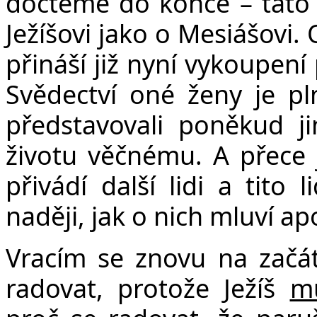
dočteme do konce – tato 
Ježíšovi jako o Mesiášovi. O
přináší již nyní vykoupení p
Svědectví oné ženy je pl
představovali poněkud j
životu věčnému. A přece j
přivádí další lidi a tito 
naději, jak o nich mluví ap
Vracím se znovu na začá
radovat, protože Ježíš
m