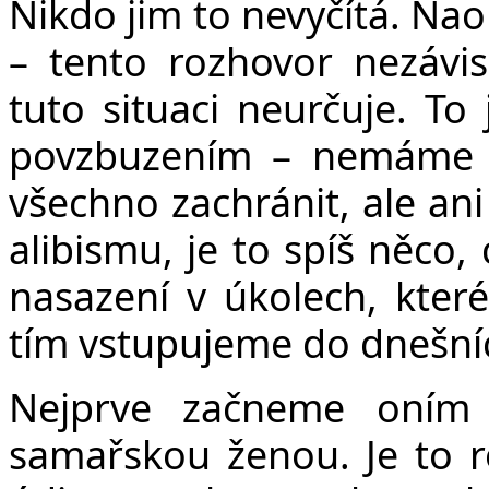
Nikdo jim to nevyčítá. Nao
– tento rozhovor nezávis
tuto situaci neurčuje. To
povzbuzením – nemáme 
všechno zachránit, ale ani
alibismu, je to spíš něco
nasazení v úkolech, kter
tím vstupujeme do dnešníc
Nejprve začneme oním
samařskou ženou. Je to 