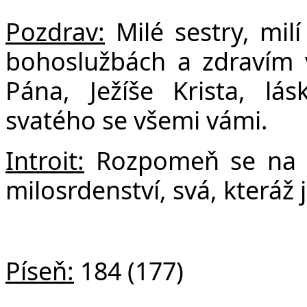
F
Pozdrav:
Milé sestry, milí
bohoslužbách a zdravím 
Pána, Ježíše Krista, l
svatého se všemi vámi.
Introit:
Rozpome
ň se na 
milosrdenství, svá, kteráž 
Píseň:
184 (177)