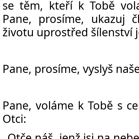
se těm, kteří k Tobě vol
Pane, prosíme, ukazuj č
životu uprostřed šílenství
Pane, prosíme, vyslyš naše
Pane, voláme k Tobě s c
Otci:
„
Ot
č
e ná
š
, jen
ž
jsi na nebe