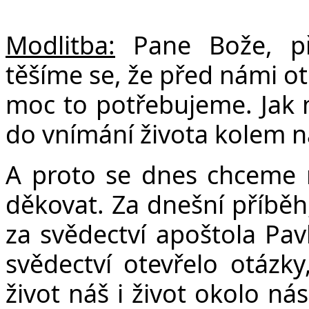
Modlitba:
Pane Bože, př
Č
těšíme se, že před námi ot
moc to potřebujeme. Jak 
do vnímání života kolem n
A proto se dnes chceme 
děkovat. Za dnešní příběh,
za svědectví apoštola Pav
svědectví otevřelo otázk
život náš i život okolo ná