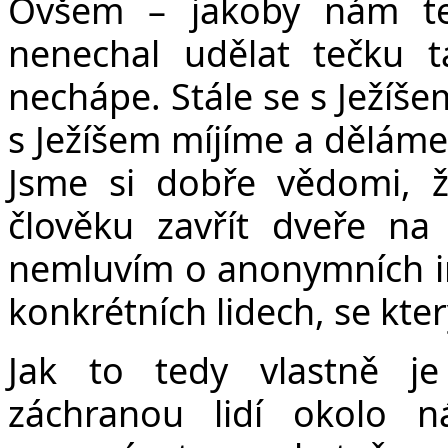
Ovšem – jakoby nám te
nenechal udělat tečku t
nechápe. Stále se s Ježíš
s Ježíšem míjíme a děláme
Jsme si dobře vědomi, 
člověku zavřít dveře na 
nemluvím o anonymních in
konkrétních lidech, se kte
Jak to tedy vlastně j
záchranou lidí okolo n