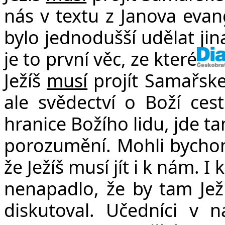
nás v textu z Janova evang
bylo jednodušší udělat jin
je to první věc, ze které 
Ježíš
musí
projít Samařske
ale svědectví o Boží ces
hranice Božího lidu, jde t
porozumění. Mohli bychom 
že Ježíš musí jít i k nám. I
nenapadlo, že by tam Ježíš
diskutoval. Učedníci v n