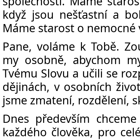
společnosti. Máme starost
když jsou nešťastní a b
Máme starost o nemocné v
Pane, voláme k Tobě. Zo
my osobně, abychom my j
Tvému Slovu a učili se roz
dějinách, v osobních život
jsme zmatení, rozdělení, sk
Dnes především chceme 
každého člověka, pro celé