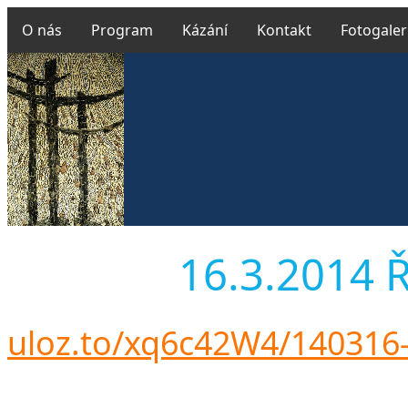
O nás
Program
Kázání
Kontakt
Fotogaler
16.3.2014 Ř 
uloz.to/xq6c42W4/140316