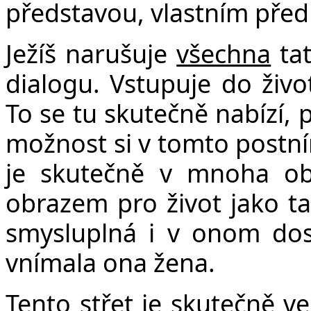
představou, vlastním př
Ježíš narušuje
všechna
tat
dialogu. Vstupuje do živo
To se tu skutečně nabízí,
možnost si v tomto postn
je skutečně v mnoha obl
obrazem pro život jako ta
smysluplná i v onom dos
vnímala ona žena.
Tento střet je skutečně ve