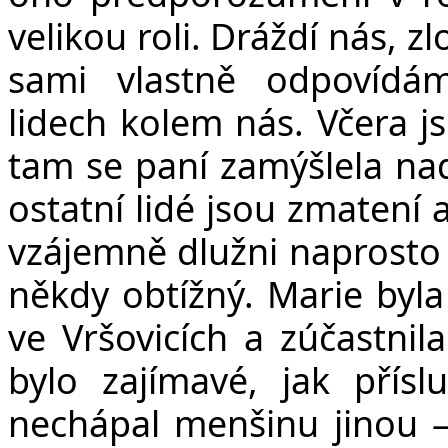
velikou roli. Dráždí nás, z
sami vlastně odpovíd
lidech kolem nás. Včera j
tam se paní zamýšlela nad
ostatní lidé jsou zmatení 
vzájemně dlužni naprosto n
někdy obtížný. Marie byla
ve Vršovicích a zúčastni
bylo zajímavé, jak přís
nechápal menšinu jinou – 