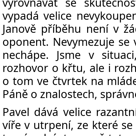
vyrovnávat se skutečno
vypadá velice nevykoupen
Janově příběhu není v žá
oponent. Nevymezuje se v
nechápe. Jsme v situaci
rozhovor o křtu, ale i roz
o tom ve čtvrtek na mládež
Páně o znalostech, správ
Pavel dává velice razantn
víře v utrpení, ze které s