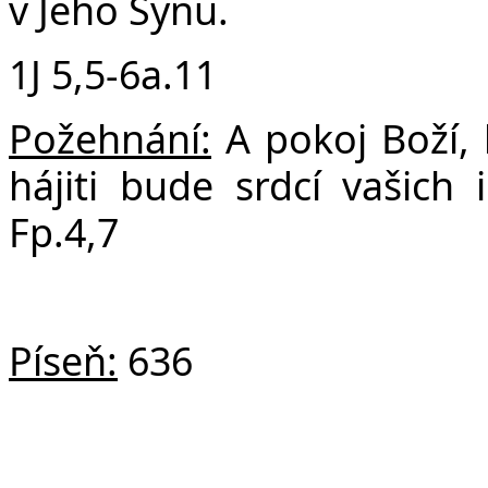
v Jeho Synu.
1J 5,5-6a.11
Požehnání:
A pokoj Boží, 
hájiti bude srdcí vašich i
Fp.4,7
Píseň:
636