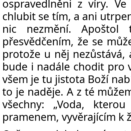
ospravedlněni z víry. Ve
chlubit se tím, a ani utrpe
nic nezmění. Apoštol
přesvědčením, že se můž
protože u něj nezůstává, 
bude i nadále chodit pro 
všem je tu jistota Boží nab
to je naděje. A z té může
všechny: „Voda, kter
pramenem, vyvěrajícím k 