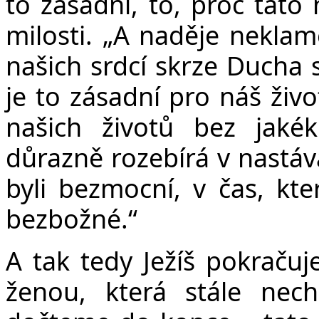
to zásadní, to, proč tato 
milosti. „A naděje neklame
našich srdcí skrze Ducha 
je to zásadní pro náš živo
našich životů bez jakék
důrazně rozebírá v nastáva
byli bezmocní, v čas, kte
bezbožné.“
A tak tedy Ježíš pokraču
ženou, která stále nec