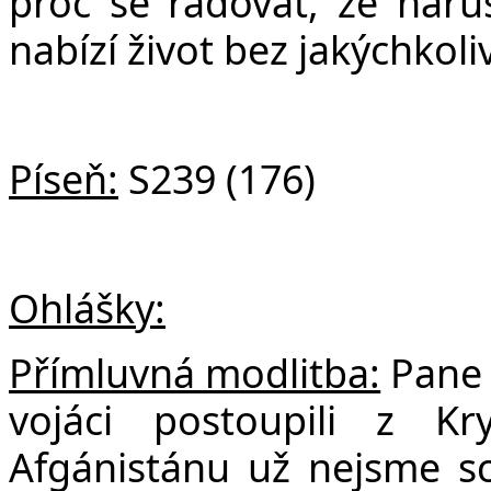
proč se radovat, že naru
nabízí život bez jakýchkoli
Píseň:
S239 (176)
Ohlášky:
Přímluvná modlitba:
Pane B
vojáci postoupili z K
Afgánistánu už nejsme s