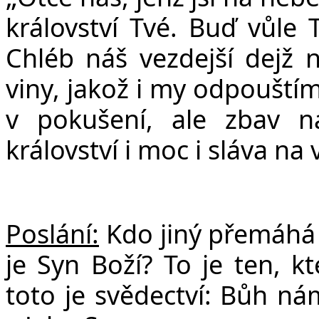
království Tvé. Bu
ď
v
ů
le 
Chléb ná
š
vezdej
š
í dej
ž
n
viny, jako
ž
i my odpou
š
tí
v poku
š
ení, ale zbav 
království i moc i sláva na 
Poslání:
Kdo jiný přemáhá s
je Syn Boží? To je ten, kt
toto je svědectví: Bůh nám