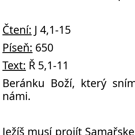
v
Čtení:
J 4,1-15
Píseň:
650
Text:
Ř 5,1-11
Beránku Boží, který sním
námi.
Ježíš
musí
projít Samařskem