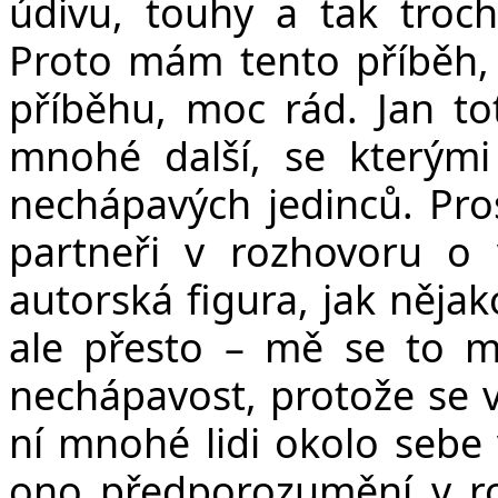
údivu, touhy a tak troc
Proto mám tento příběh, t
příběhu, moc rád. Jan tot
mnohé další, se kterými 
nechápavých jedinců. Pros
partneři v rozhovoru o 
autorská figura, jak nějak
ale přesto – mě se to mo
nechápavost, protože se v
ní mnohé lidi okolo sebe 
ono předporozumění v ro