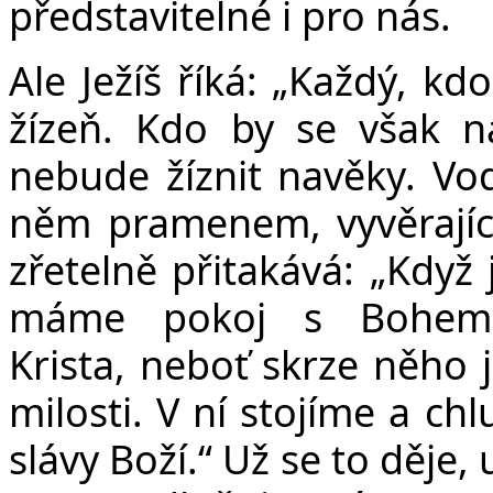
představitelné i pro nás.
Ale Ježíš říká: „Každý, kd
žízeň. Kdo by se však n
nebude žíznit navěky. Vo
něm pramenem, vyvěrajíc
zřetelně přitakává: „Když 
máme pokoj s Bohem 
Krista, neboť skrze něho j
milosti. V ní stojíme a c
slávy Boží.“ Už se to děje,