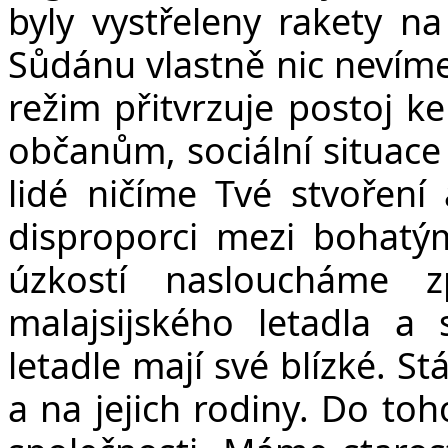
byly vystřeleny rakety na
Sůdánu vlastně nic nevíme
režim přitvrzuje postoj 
občanům, sociální situace
lidé ničíme Tvé stvoření
disproporci mezi bohat
úzkostí nasloucháme 
malajsijského letadla a
letadle mají své blízké. S
a na jejich rodiny. Do toh