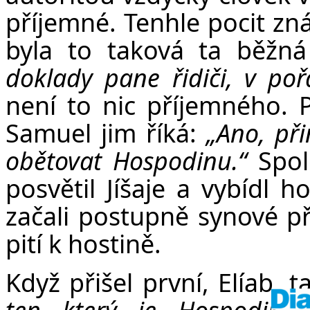
v
příjemné. Tenhle pocit zná
byla to taková ta běžná 
doklady pane řidiči, v poř
není to nic příjemného. P
Samuel jim říká:
„Ano, při
obětovat Hospodinu.“
Spol
posvětil Jíšaje a vybídl 
začali postupně synové př
pití k hostině.
Když přišel první, Elíab, 
ten který je Hospodine