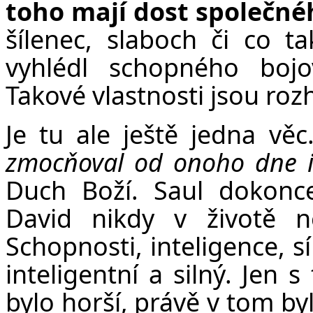
toho mají dost společné
šílenec, slaboch či co t
vyhlédl schopného bojov
Takové vlastnosti jsou roz
Je tu ale ještě jedna vě
zmocňoval od onoho dne i
Duch Boží. Saul dokonce
David nikdy v životě ne
Schopnosti, inteligence, s
inteligentní a silný. Je
bylo horší, právě v tom by