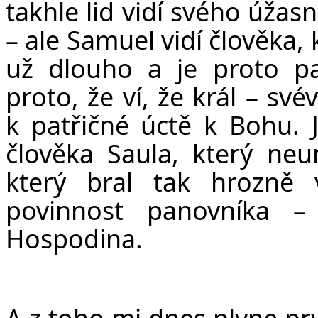
takhle lid vidí svého úža
– ale Samuel vidí člověka,
už dlouho a je proto pa
proto, že ví, že král – své
k patřičné úctě k Bohu. J
člověka Saula, který neu
který bral tak hrozně 
povinnost panovníka –
Hospodina.
A z toho mi dnes plyne prv