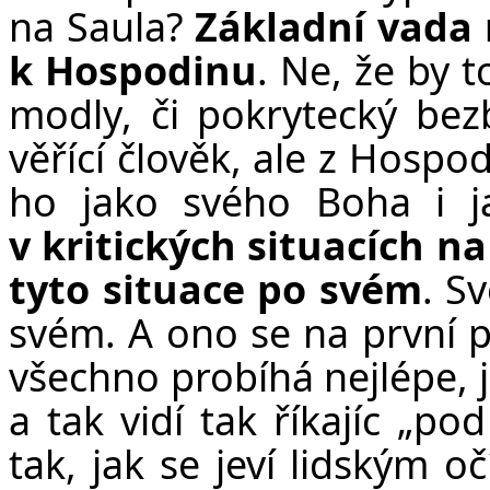
na Saula?
Základní vada n
k Hospodinu
. Ne, že by t
modly, či pokrytecký bezb
věřící člověk, ale z Hospod
ho jako svého Boha i 
v kritických situacích na
tyto situace po svém
. S
svém. A ono se na první p
všechno probíhá nejlépe, j
a tak vidí tak říkajíc „po
tak, jak se jeví lidským o