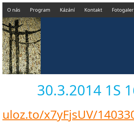
O nás
Program
Kázání
Kontakt
Fotogaler
30.3.2014 1S 16
uloz.to/x7yFjsUV/1403