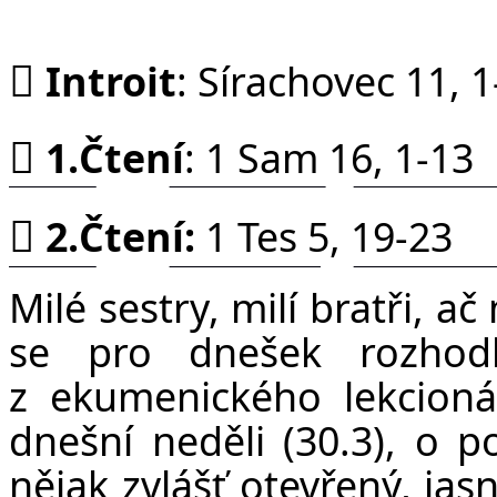
F

Introit
: Sírachovec 11, 1

1.Čtení
: 1 Sam 16, 1-13

2.Čtení:
1 Tes 5, 19-23
Milé sestry, milí bratři, ač
se pro dnešek rozhodl
z ekumenického lekcionář
dnešní neděli (30.3), o 
nějak zvlášť otevřený, jas