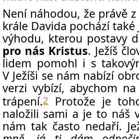
Není náhodou, že právě z r
krále Davida pochází také
výhodu, kterou postavy 
pro nás Kristus
. Ježíš čl
lidem pomohl i s takový
V Ježíši se nám nabízí o
verzi vybízí, abychom na 
trápení.
Protože je toh
2
naložili sami a je to náš 
nám tak často nedaří. Je
mně, já ti dám odpočin