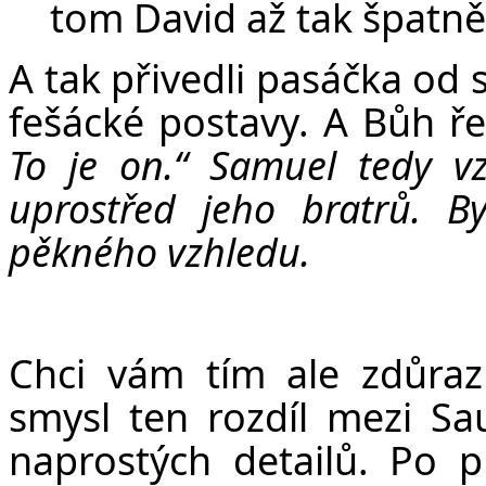
tom David až tak špatně
A tak přivedli pasáčka od 
fešácké postavy. A Bůh ř
To je on.“ Samuel tedy v
uprostřed jeho bratrů.
B
pěkného vzhledu.
Chci vám tím ale zdůraz
smysl ten rozdíl mezi S
naprostých detailů. Po 