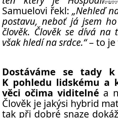
Samuelovi řekl:
„Nehleď na
postavu, neboť já jsem ho 
člověk. Člověk se dívá na
však hledí na srdce.“
– to je
Dostáváme se tady k 
K pohledu lidskému a 
věci očima viditelné
a 
Člověk je jakýsi hybrid ma
tak při dobré snaze dokáž