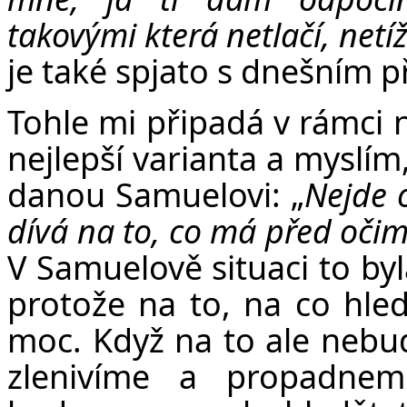
takovými která netlačí, netíž
je také spjato s dnešním 
Tohle mi připadá v rámci n
nejlepší varianta a myslí
danou Samuelovi: „
Nejde o
dívá na to, co má před očim
V Samuelově situaci to by
protože na to, na co hled
moc. Když na to ale nebu
zlenivíme a propadnem