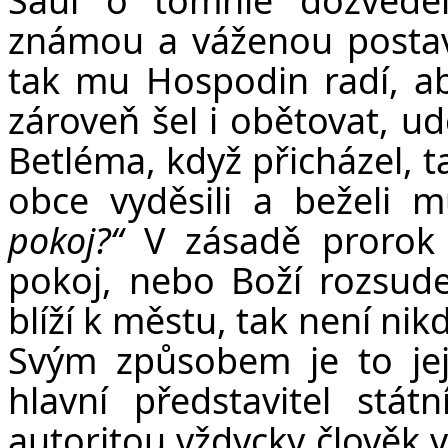
známou a váženou postav
tak mu Hospodin radí, ab
zároveň šel i obětovat, ud
Betléma, když přicházel, ta
obce vyděsili a beželi 
pokoj?“
V zásadě prorok 
pokoj, nebo Boží rozsud
blíží k městu, tak není ni
Svým způsobem je to jej
hlavní představitel stá
autoritou vždycky člověk 