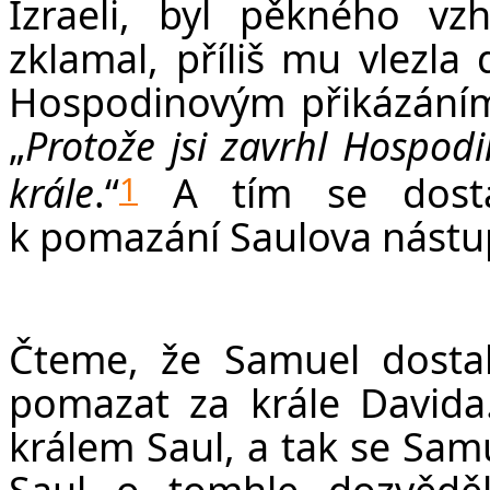
Č
Izraeli, byl pěkného vz
zklamal, příliš mu vlezla 
Hospodinovým přikázáním.
„
Protože jsi zavrhl Hospodi
krále
.“
A tím se dostá
1
k pomazání Saulova nástu
Čteme, že Samuel dostal
pomazat za krále Davida
králem Saul, a tak se Samu
Saul o tomhle dozvěděl