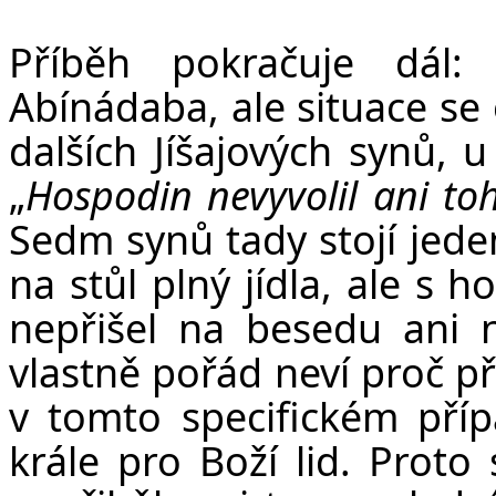
Příběh pokračuje dál: 
Abínádaba, ale situace se 
dalších Jíšajových synů, 
„
Hospodin nevyvolil ani to
Sedm synů tady stojí jede
na stůl plný jídla, ale s 
nepřišel na besedu ani n
vlastně pořád neví proč p
v tomto specifickém přípa
krále pro Boží lid. Prot