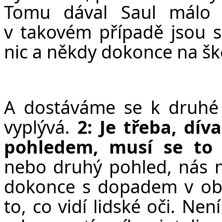
Tomu dával Saul málo 
v takovém případě jsou sc
nic a někdy dokonce na š
A dostáváme se k druhé d
vyplývá.
2: Je třeba, dív
pohledem, musí se to
nebo druhý pohled, nás m
dokonce s dopadem v obo
to, co vidí lidské oči. Ne