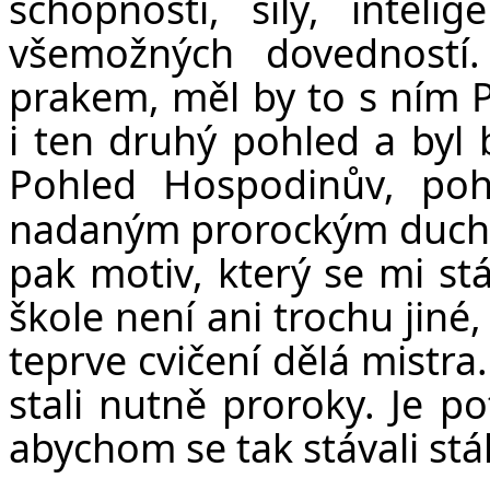
schopností, síly, inteli
všemožných dovedností.
prakem, měl by to s ním P
i ten druhý pohled a byl
Pohled Hospodinův, poh
nadaným prorockým duchem.
pak motiv, který se mi stá
škole není ani trochu jiné,
teprve cvičení dělá mistr
stali nutně proroky. Je p
abychom se tak stávali stá