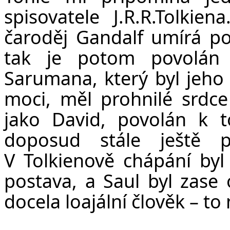
spisovatele J.R.R.Tolkie
čaroděj Gandalf umírá p
tak je potom povolán
Sarumana, který byl jeho
moci, měl prohnilé srdce
jako David, povolán k 
doposud stále ještě p
V Tolkienově chápání byl 
postava, a Saul byl zase
docela loajální člověk – t