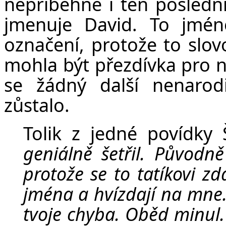
nepřiběhne i ten poslední
jmenuje David. To jmén
označení, protože to slov
mohla být přezdívka pro n
se žádný další nenarod
zůstalo.
Tolik z jedné povídk
geniálně šetřil. Původn
protože se to tatíkovi zd
jména a hvízdají na mne. 
tvoje chyba. Oběd minul