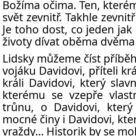
Božíma očima. Ten, kterému
svět zevnitř. Takhle zevni
Je toho dost, co jeden jak 
životy dívat oběma dvěma
Lidsky můžeme číst příběh
vojáku Davidovi, příteli kr
králi Davidovi, který slav
kterému se vzepře vlast
trůnu, o Davidovi, kte
mocné činy i Davidovi, kte
vraždy… Historik by se moh