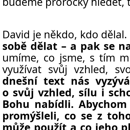
budeme prorocky hledět, t
David je někdo, kdo dělal.
sobě dělat – a pak se 
umíme, co jsme, s tím m
využívat svůj vzhled, svo
dnešní text nás vyzýv
o svůj vzhled, sílu i sc
Bohu nabídli.
Abychom v
promýšleli, co se z toh
může použít a co jeho p