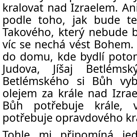
kralovat nad Izraelem. Ani
podle toho, jak bude te
Takového, který nebude b
víc se nechá vést Bohem.
do domu, kde bydlí poto
Judova, Jíšaj Betléms
Betlémského si Bůh vy
olejem za krále nad Izra
Bůh potřebuje krále, 
potřebuje opravdového krá
Tohle mi připomíná jed