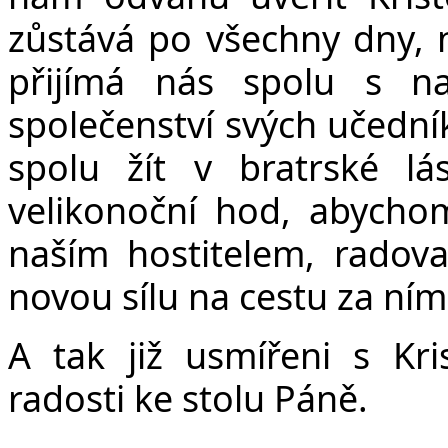
zůstává po všechny dny, n
přijímá nás spolu s na
společenství svých učední
spolu žít v bratrské lá
velikonoční hod, abychom
naším hostitelem, radova
novou sílu na cestu za ní
A tak již usmířeni s Kri
radosti ke stolu Páně.