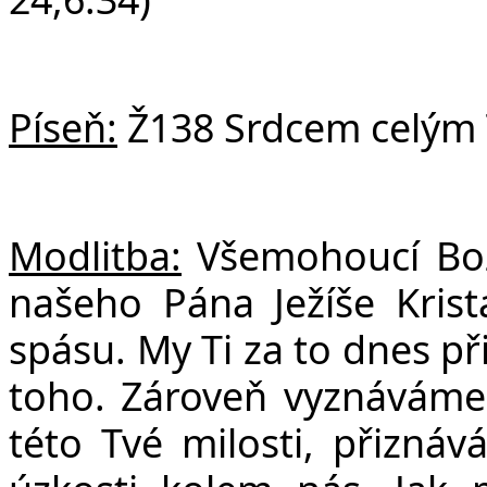
Píseň:
Ž138 Srdcem celým 
Modlitba:
Všemohoucí Bože,
našeho Pána Ježíše Krist
spásu. My Ti za to dnes př
toho. Zároveň vyznáváme
této Tvé milosti, přizná