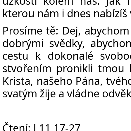
Č
úzkosti kolem nás. Jak 
kterou nám i dnes nabízíš
Prosíme tě: Dej, abychom s
dobrými svědky, abychom
cestu k dokonalé svob
stvořením pronikli tmou 
Krista, našeho Pána, tvéh
svatým žije a vládne odvě
Čtení:
J 11,17-27