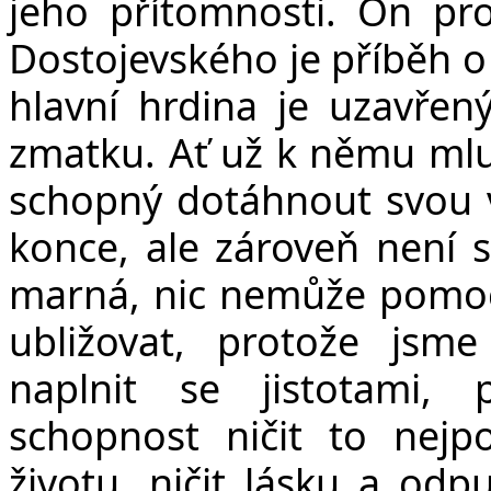
jeho přítomnosti. On p
Dostojevského je příběh o
hlavní hrdina je uzavře
zmatku. Ať už k němu mluv
schopný dotáhnout svou 
konce, ale zároveň není s
marná, nic nemůže pomoc
ubližovat, protože jsm
naplnit se jistotami,
schopnost ničit to nejp
životu, ničit lásku a odp