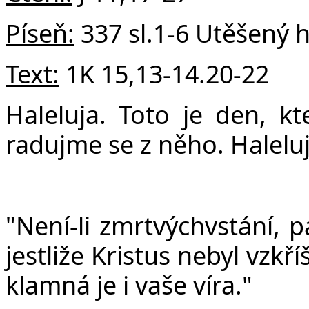
Píseň:
337 sl.1-6 Utěšený 
Text:
1K 15,13-14.20-22
Haleluja. Toto je den, kt
radujme se z něho. Haleluj
"Není-li zmrtvýchvstání, p
jestliže Kristus nebyl vzkř
klamná je i vaše víra."