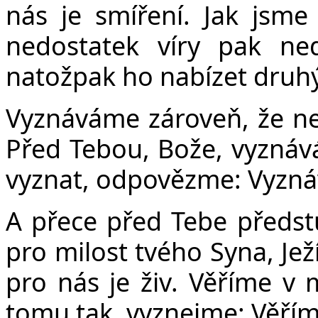
nás je smíření. Jak jsm
nedostatek víry pak ned
natožpak ho nabízet druh
Vyznáváme zároveň, že nej
Před Tebou, Bože, vyznává
vyznat, odpovězme: Vyzn
A přece před Tebe předst
pro milost tvého Syna, Jež
pro nás je živ. Věříme v m
tomu tak, vyznejme: Věřím