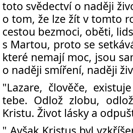
toto svědectví o naději živ
o tom, že lze žít v tomto 
cestou bezmoci, oběti, lids
s Martou, proto se setkává
které nemají moc, jsou sam
o naději smíření, naději ži
"Lazare, člověče, existuje
tebe. Odlož zlobu, odlož
Kristu. Život lásky a odpuš
" Avšak Kristus byl vzkříše