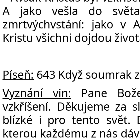
A jako vešla do světa
zmrtvýchvstání: jako v A
Kristu všichni dojdou živo
Píseň:
643 Když soumrak zh
Vyznání vin:
Pane Bože,
vzkříšení. Děkujeme za s
blízké i pro tento svět.
kterou každému z nás dává