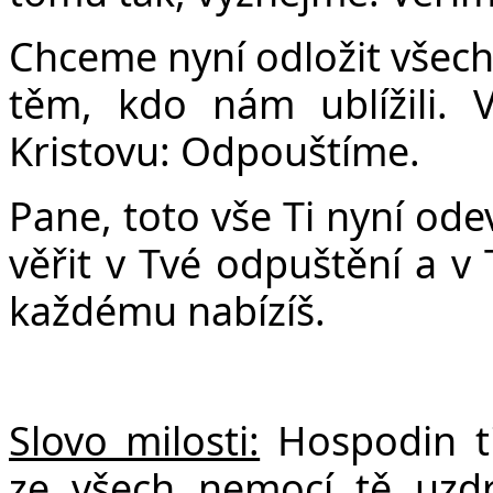
Chceme nyní odložit všech
těm, kdo nám ublížili. 
Kristovu: Odpouštíme.
Pane, toto vše Ti nyní o
věřit v Tvé odpuštění a v 
každému nabízíš.
Slovo milosti:
Hospodin ti
ze všech nemocí tě uzdr