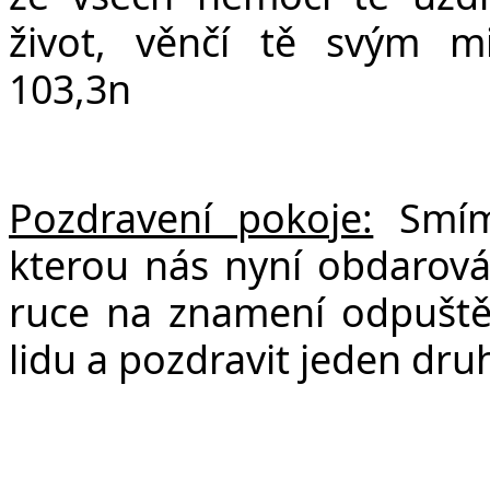
život, věnčí tě svým mi
103,3n
Pozdravení pokoje:
Smíme
kterou nás nyní obdarov
ruce na znamení odpuštění
lidu a pozdravit jeden dru