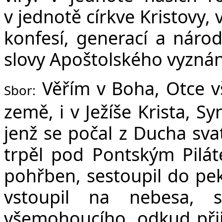
v jednotě církve Kristovy,
konfesí, generací a náro
slovy Apoštolského vyznání
Věřím v Boha, Otce v
Sbor:
země, i v Ježíše Krista, S
jenž se počal z Ducha sva
trpěl pod Pontským Pilát
pohřben, sestoupil do peke
vstoupil na nebesa, 
všemohoucího, odkud přijd