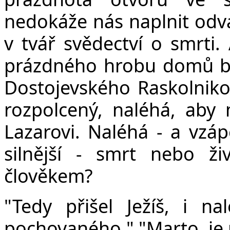
nedokáže nás naplnit odva
v tvář svědectví o smrti.
prázdného hrobu domů be
Dostojevského Raskolnikov
rozpolcený, naléhá, aby
Lazarovi. Naléhá - a vzáp
silnější - smrt nebo 
člověkem?
"Tedy přišel Ježíš, i na
pochovaného." "Marto, je m