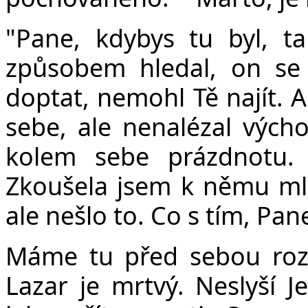
"Pane, kdybys tu byl, t
způsobem hledal, on se
doptat, nemohl Tě najít. A 
sebe, ale nenalézal výcho
kolem sebe prázdnotu. 
Zkoušela jsem k němu mluv
ale nešlo to. Co s tím, Pan
Máme tu před sebou roz
Lazar je mrtvý. Neslyší J