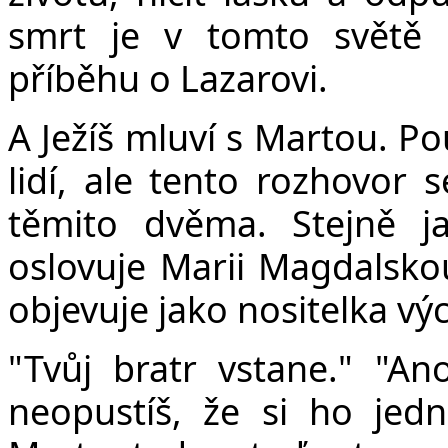
smrt je v tomto světě 
příběhu o Lazarovi.
A Ježíš mluví s Martou. P
lidí, ale tento rozhovor
těmito dvěma. Stejně j
oslovuje Marii Magdalsko
objevuje jako nositelka vý
"Tvůj bratr vstane." "An
neopustíš, že si ho jed