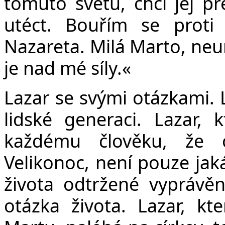
tomuto světu, chci jej p
utéct. Bouřím se proti
Nazareta. Milá Marto, neum
je nad mé síly.«
Lazar se svými otázkami. L
lidské generaci. Lazar,
každému člověku, že o
Velikonoc, není pouze jak
života odtržené vyprávěn
otázka života. Lazar, kt