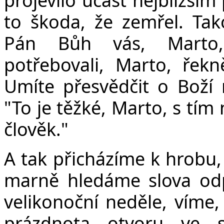
to škoda, že zemřel. Tak
Pán Bůh vás, Marto, 
potřebovali, Marto, řekn
Umíte přesvědčit o Boží 
"To je těžké, Marto, s tím
člověk."
A tak přicházíme k hrobu, 
marně hledáme slova od
velikonoční neděle, víme,
prázdnota otvoru ve s