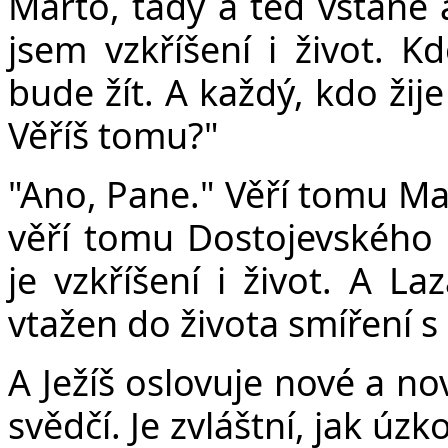
Marto, tady a teď vstane a
jsem vzkříšení i život. K
bude žít. A každý, kdo žij
Věříš tomu?"
"Ano, Pane." Věří tomu Ma
věří tomu Dostojevského S
je vzkříšení i život. A La
vtažen do života smíření s
A Ježíš oslovuje nové a no
svědčí. Je zvláštní, jak úz