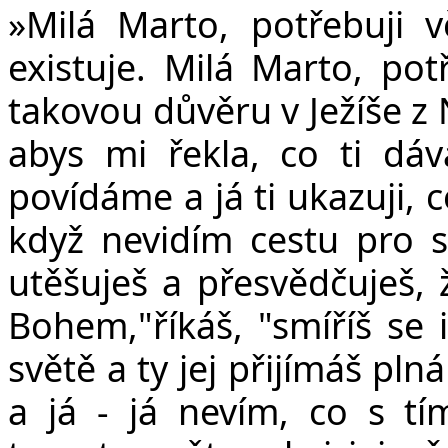
v
»Milá Marto, potřebuji vě
existuje. Milá Marto, pot
takovou důvěru v Ježíše z 
abys mi řekla, co ti dáv
povídáme a já ti ukazuji, 
když nevidím cestu pro s
utěšuješ a přesvědčuješ, 
Bohem,"říkáš, "smíříš se 
světě a ty jej přijímáš pln
a já - já nevím, co s tí