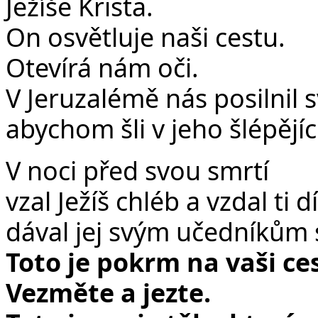
Ježíše Krista.
On osvětluje naši cestu.
Otevírá nám oči.
V Jeruzalémě nás posilnil 
abychom šli v jeho šlépějíc
V noci před svou smrtí
vzal Ježíš chléb a vzdal ti d
dával jej svým učedníkům s
Toto je pokrm na vaši ce
Vezměte a jezte.