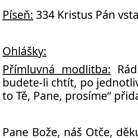
Píseň:
334 Kristus Pán vsta
Ohlášky:
Přímluvná modlitba:
Rád
budete-li chtít, po jednot
to Tě, Pane, prosíme“ přida
Pane Bože, náš Otče, děk