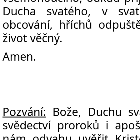
Ducha svatého, v svat
obcování, hříchů odpuště
život věčný.
Amen.
Pozvání:
Bože, Duchu sva
svědectví proroků i apoš
nám odvahu uvěřit Krist