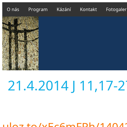
O nás
Program
Kázání
Kontakt
Fotogaler
21.4.2014 J 11,17-27
uloz.to/xEc6mFPh/140