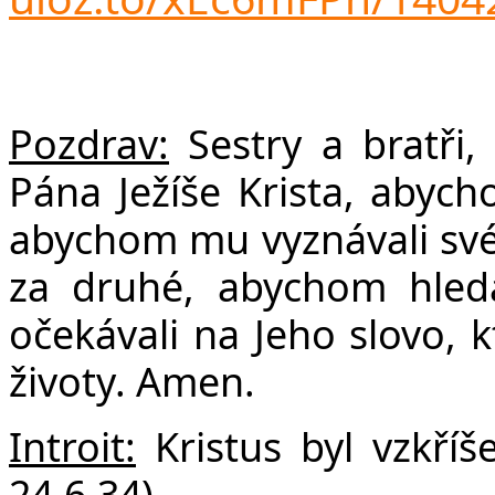
F
Pozdrav:
Sestry a bratři,
Pána Ježíše Krista, abych
abychom mu vyznávali své 
za druhé, abychom hleda
očekávali na Jeho slovo, k
životy. Amen.
Introit:
Kristus byl vzkříš
24,6.34)