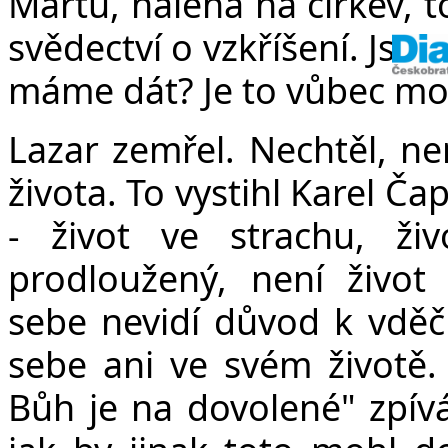
Martu, naléhá na církev, 
svědectví o vzkříšení. Jsm
máme dát? Je to vůbec mo
Lazar zemřel. Nechtěl, nemo
života. To vystihl Karel Č
- život ve strachu, ži
prodloužený, není život
sebe nevidí důvod k vděč
sebe ani ve svém životě.
Bůh je na dovolené" zpívá