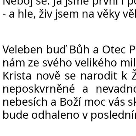
Neboj se. Já jsme první i p
- a hle, živ jsem na věky v
Veleben buď Bůh a Otec Pá
nám ze svého velikého milo
Krista nově se narodit k Ž
neposkvrněné a nevadno
nebesích a Boží moc vás sk
bude odhaleno v posledním