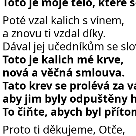
Toto je moje tělo, které 
Poté vzal kalich s vínem,
a znovu ti vzdal díky.
Dával jej učedníkům se slo
Toto je kalich mé krve,
nová a věčná smlouva.
Tato krev se prolévá za v
aby jim byly odpuštěny h
To čiňte, abych byl přít
Proto ti děkujeme, Otče,