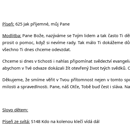
v Uhří
Píseň:
625 Jak příjemné, můj Pane
Modlitba:
Pane Bože, nazýváme se Tvým lidem a tak často Ti děl
prosit o pomoc, když si nevíme rady. Tak málo Ti dokážeme důvě
všechno Ti dnes chceme odevzdat.
Chceme si dnes v tichosti i nahlas připomínat svědectví evangeli
abychom v Tvé odvaze dokázali žít otevřený život tvých svědků. 
Děkujeme, že smíme věřit v Tvou přítomnost nejen v tomto spo
milosti a spravedlnosti. Pane, náš Otče, Tobě buď čest i sláva. N
Slovo dětem:
Píseň ze svítá:
S148 Kdo na kolenou klečí vídá dál