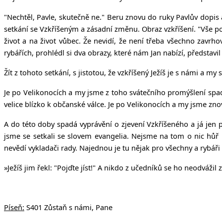
"Nechtěl, Pavle, skutečně ne." Beru znovu do ruky Pavlův dopis 
setkání se Vzkříšeným a zásadní změnu. Obraz vzkříšení. "Vše pok
život a na život vůbec. Že nevidí, že není třeba všechno zavr
rybářích, prohlédl si dva obrazy, které nám Jan nabízí, představil
Žít z tohoto setkání, s jistotou, že vzkříšený Ježíš je s námi a 
Je po Velikonocích a my jsme z toho svátečního promýšlení spadl
velice blízko k občanské válce. Je po Velikonocích a my jsme zn
A do této doby spadá vyprávění o zjevení Vzkříšeného a já jen 
jsme se setkali se slovem evangelia. Nejsme na tom o nic hůř n
nevědí vykladači rady. Najednou je tu nějak pro všechny a rybáři
»
Ježíš jim řekl: "Pojďte jíst!" A nikdo z učedníků se ho neodvážil ze
Píseň:
S401 Zůstaň s námi, Pane