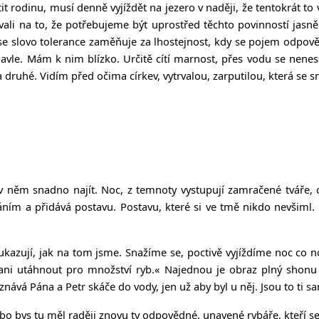
it rodinu, musí denně vyjíždět na jezero v naději, že tentokrát to vy
ali na to, že potřebujeme být uprostřed těchto povinností jasně
se slovo tolerance zaměňuje za lhostejnost, kdy se pojem odpověd
i, Pavle. Mám k nim blízko. Určitě cítí marnost, přes vodu se nen
ruhé. Vidím před očima církev, vytrvalou, zarputilou, která se snaží
 něm snadno najít. Noc, z temnoty vystupují zamračené tváře, ob
áním a přidává postavu. Postavu, které si ve tmě nikdo nevšiml.
kazují, jak na tom jsme. Snažíme se, poctivě vyjíždíme noc co n
 ani utáhnout pro množství ryb.
«
Najednou je obraz plný shonu a
ává Pána a Petr skáče do vody, jen už aby byl u něj. Jsou to ti sa
. "Nebo bys tu měl raději znovu ty odpovědné, unavené rybáře, kteří