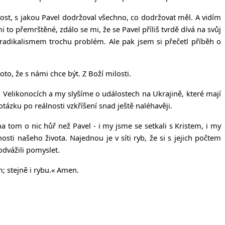
lost, s jakou Pavel dodržoval všechno, co dodržovat měl. A vidím
to přemrštěné, zdálo se mi, že se Pavel příliš tvrdě dívá na svůj
 radikalismem trochu problém. Ale pak jsem si přečetl příběh o
oto, že s námi chce být. Z Boží milosti.
o Velikonocích a my slyšíme o událostech na Ukrajině, které mají
ázku po reálnosti vzkříšení snad ještě naléhavěji.
 tom o nic hůř než Pavel - i my jsme se setkali s Kristem, i my
ti našeho života. Najednou je v síti ryb, že si s jejich počtem
odvážili pomyslet.
m; stejně i rybu.
« Amen.