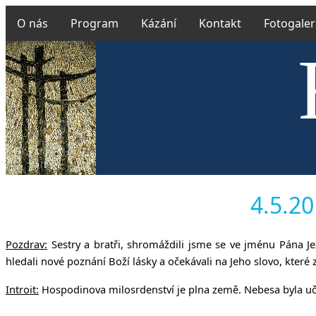
O nás
Program
Kázání
Kontakt
Fotogaler
Českobra
4.5.20
Pozdrav:
Sestry a bratři, shromáždili jsme se ve jménu Pána J
hledali nové poznání Boží lásky a očekávali na Jeho slovo, které 
Introit:
Hospodinova milosrdenství je plna zem
ě. Nebesa byla u