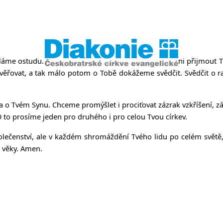
něvsi a Ř
áme ostudu. Tak moc tápeme, tak málo jsme schopni přijmout Tvé 
řovat, a tak málo potom o Tobě dokážeme svědčit. Svědčit o rados
a o Tvém Synu. Chceme promýšlet i prociťovat zázrak vzkříšení, záz
O to prosíme jeden pro druhého i pro celou Tvou církev.
lečenství, ale v každém shromáždění Tvého lidu po celém světě
a věky. Amen.