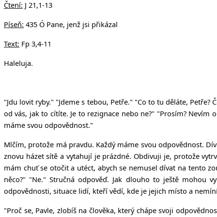
Čtení:
J 21,1-13
Píseň:
435 Ó Pane, jenž jsi přikázal
Text:
Fp 3,4-11
Haleluja.
"Jdu lovit ryby." "Jdeme s tebou, Petře." "Co to tu děláte, Petře?
od vás, jak to cítíte. Je to rezignace nebo ne?" "Prosím? Nevím 
máme svou odpovědnost."
Mlčím, protože má pravdu. Každý máme svou odpovědnost. Dívám se
znovu házet sítě a vytahují je prázdné. Obdivuji je, protože vyt
mám chuť se otočit a utéct, abych se nemusel dívat na tento zo
něco?" "Ne." Stručná odpověď. Jak dlouho to ještě mohou vyd
odpovědnosti, situace lidí, kteří vědí, kde je jejich místo a nemí
"Proč se, Pavle, zlobíš na člověka, který chápe svoji odpovědnost