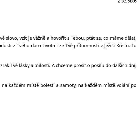
íčanech
Ž 33,5b.6
slovo, vzít je vážně a hovořit s Tebou, ptát se, co máme dělat,
ti z Tvého daru života i ze Tvé přítomnosti v Ježíši Kristu. To
rak Tvé lásky a milosti. A chceme prosit o posilu do dalších dní,
, na každém místě bolesti a samoty, na každém místě volání po