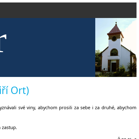
r
kve evang
ří Ort)
yznávali své viny, abychom prosili za sebe i za druhé, abychom
 zastup.