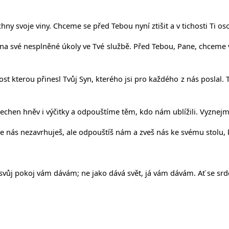
y svoje viny. Chceme se před Tebou nyní ztišit a v tichosti Ti os
a své nesplněné úkoly ve Tvé službě. Před Tebou, Pane, chceme vyz
 kterou přinesl Tvůj Syn, kterého jsi pro každého z nás poslal. T
echen hněv i výčitky a odpouštíme těm, kdo nám ublížili. Vyznejm
e nás nezavrhuješ, ale odpouštíš nám a zveš nás ke svému stolu,
svůj pokoj vám dávám; ne jako dává svět, já vám dávám. Ať se srd