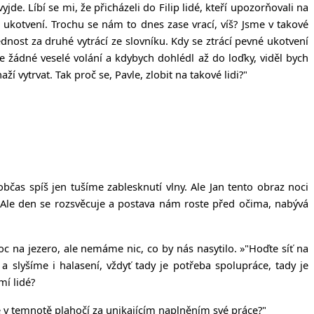
jde. Líbí se mi, že přicházeli do Filip lidé, kteří upozorňovali na
 ukotvení. Trochu se nám to dnes zase vrací, víš? Jsme v takové
nost za druhé vytrácí ze slovníku. Kdy se ztrácí pevné ukotvení
ese žádné veselé volání a kdybych dohlédl až do loďky, viděl bych
 vytrvat. Tak proč se, Pavle, zlobit na takové lidi?"
čas spíš jen tušíme zablesknutí vlny. Ale Jan tento obraz noci
 Ale den se rozsvěcuje a postava nám roste před očima, nabývá
oc na jezero, ale nemáme nic, co by nás nasytilo.
»
"Hoďte síť na
 slyšíme i halasení, vždyť tady je potřeba spolupráce, tady je
mí lidé?
 se v temnotě plahočí za unikajícím naplněním své práce?"