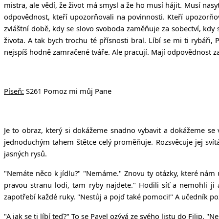
mistra, ale vědí, že život má smysl a že ho musí hájit. Musí nasyt
odpovědnost, kteří upozorňovali na povinnosti. Kteří upozorňov
zvláštní době, kdy se slovo svoboda zaměňuje za sobectví, kdy 
života. A tak bych trochu té přísnosti bral. Líbí se mi ti rybář
nejspíš hodně zamračené tváře. Ale pracují. Mají odpovědnost za d
Píseň:
S261 Pomoz mi můj Pane
Je to obraz, který si dokážeme snadno vybavit a dokážeme se v
jednoduchým tahem štětce celý proměňuje. Rozsvěcuje jej svít
jasných rysů.
"Nemáte něco k jídlu?" "Nemáme." Znovu ty otázky, které nám u
pravou stranu lodi, tam ryby najdete." Hodili síť a nemohli ji
zapotřebí každé ruky. "Nestůj a pojď také pomoci!" A učedník pozn
"A jak se ti líbí teď?" To se Pavel ozývá ze svého listu do Filip