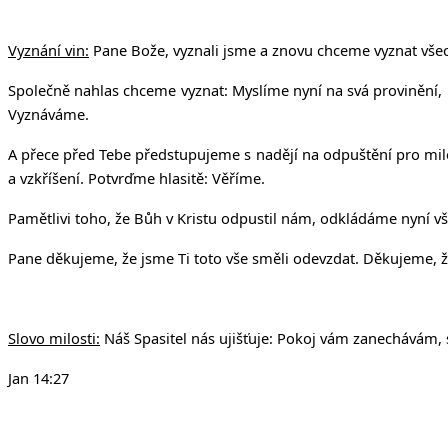
Vyznání vin:
Pane Bože, vyznali jsme a znovu chceme vyznat všechn
Společně nahlas chceme vyznat: Myslíme nyní na svá provinění, n
Vyznáváme.
A přece před Tebe předstupujeme s nadějí na odpuštění pro milost
a vzkříšení. Potvrďme hlasitě: Věříme.
Pamětlivi toho, že Bůh v Kristu odpustil nám, odkládáme nyní vš
Pane děkujeme, že jsme Ti toto vše směli odevzdat. Děkujeme, ž
Slovo milosti:
Náš Spasitel nás ujišťuje: Pokoj vám zanechávám, 
Jan 14:27