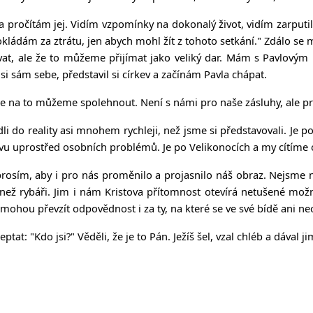
a pročítám jej. Vidím vzpomínky na dokonalý život, vidím zarputi
ládám za ztrátu, jen abych mohl žít z tohoto setkání." Zdálo se mi 
hovat, ale že to můžeme přijímat jako veliký dar. Mám s Pavlovým
 si sám sebe, představil si církev a začínám Pavla chápat.
my se na to můžeme spolehnout. Není s námi pro naše zásluhy, ale pr
i do reality asi mnohem rychleji, než jsme si představovali. Je p
ovu uprostřed osobních problémů. Je po Velikonocích a my cítíme ot
prosím, aby i pro nás proměnilo a projasnilo náš obraz. Nejsme na
ež rybáři. Jim i nám Kristova přítomnost otevírá netušené možnos
 mohou převzít odpovědnost i za ty, na které se ve své bídě ani ne
ptat: "Kdo jsi?" Věděli, že je to Pán. Ježíš šel, vzal chléb a dával ji