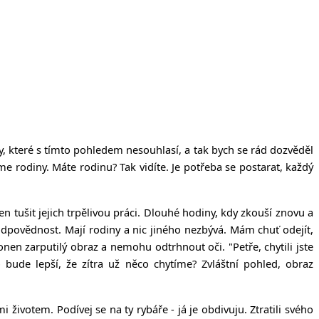
lasy, které s tímto pohledem nesouhlasí, a tak bych se rád dozvěděl
me rodiny. Máte rodinu? Tak vidíte. Je potřeba se postarat, každý
 tušit jejich trpělivou práci. Dlouhé hodiny, kdy zkouší znovu a
í odpovědnost. Mají rodiny a nic jiného nezbývá. Mám chuť odejít,
en zarputilý obraz a nemohu odtrhnout oči. "Petře, chytili jste
bude lepší, že zítra už něco chytíme? Zvláštní pohled, obraz
 životem. Podívej se na ty rybáře - já je obdivuju. Ztratili svého