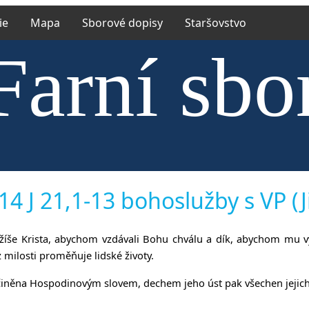
ie
Mapa
Sborové dopisy
Staršovstvo
Farní sbo
trské cír
14 J 21,1-13 bohoslužby s VP (Ji
ežíše Krista, abychom vzdávali Bohu chválu a dík, abychom mu v
z milosti proměňuje lidské životy.
činěna Hospodinovým slovem, dechem jeho úst pak všechen jejich