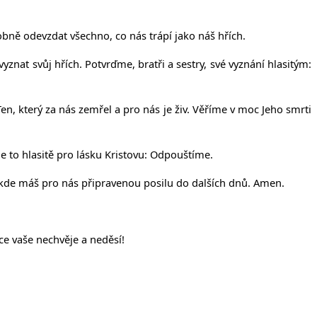
obně odevzdat všechno, co nás trápí jako náš hřích.
nat svůj hřích. Potvrďme, bratři a sestry, své vyznání hlasitým:
en, který za nás zemřel a pro nás je živ. Věříme v moc Jeho smrti
e to hlasitě pro lásku Kristovu: Odpouštíme.
 kde máš pro nás připravenou posilu do dalších dnů. Amen.
ce vaše nechvěje a neděsí!