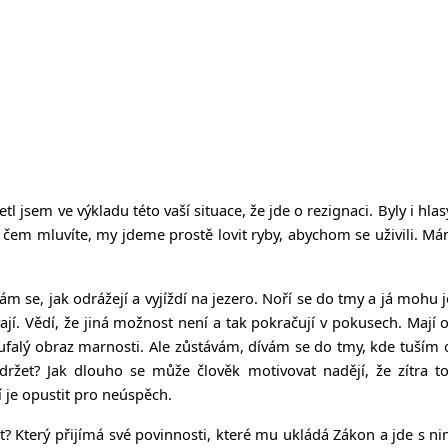
 Četl jsem ve výkladu této vaší situace, že jde o rezignaci. Byly i h
o čem mluvíte, my jdeme prostě lovit ryby, abychom se uživili. Má
, jak odrážejí a vyjíždí na jezero. Noří se do tmy a já mohu jen
rvají. Vědí, že jiná možnost není a tak pokračují v pokusech. Maj
ufalý obraz marnosti. Ale zůstávám, dívám se do tmy, kde tuším on
ržet? Jak dlouho se může člověk motivovat nadějí, že zítra to 
ní je opustit pro neúspěch.
? Který přijímá své povinnosti, které mu ukládá Zákon a jde s nimi