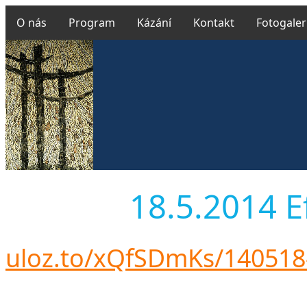
O nás
Program
Kázání
Kontakt
Fotogaler
18.5.2014 Ef
uloz.to/xQfSDmKs/14051