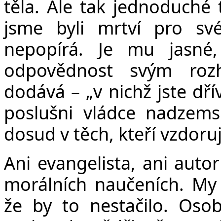
těla. Ale tak jednoduché 
jsme byli mrtví pro sv
nepopírá. Je mu jasné
odpovědnost svým roz
dodává –
„
v nichž jste dř
poslušni vládce nadzems
dosud v těch, kteří vzdoru
Ani evangelista, ani auto
morálních naučeních. My
že by to nestačilo. Oso