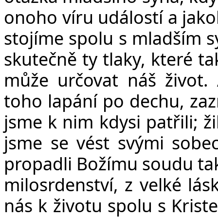
onoho víru událostí a jako
stojíme spolu s mladším sy
skutečně ty tlaky, které t
může určovat náš život.
toho lapání po dechu, zaz
jsme k nim kdysi patřili; ž
jsme se vést svými sobe
propadli Božímu soudu tak 
milosrdenství, z velké lásk
nás k životu spolu s Krist