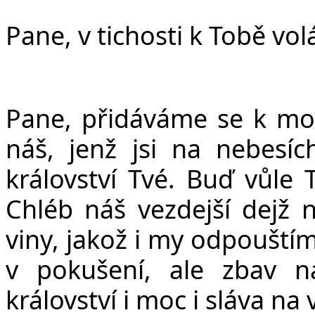
Pane, v tichosti k Tobě vol
Pane, přidáváme se k mod
ná
š
, jen
ž
jsi na nebesíc
království Tvé. Bu
ď
v
ů
le 
Chléb ná
š
vezdej
š
í dej
ž
n
viny, jako
ž
i my odpou
š
tí
v poku
š
ení, ale zbav 
království i moc i sláva na 