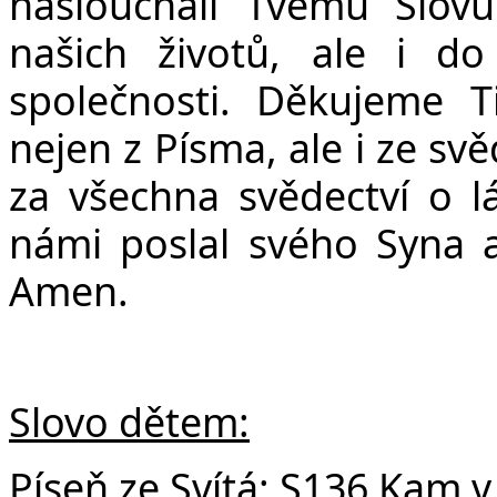
Č
naslouchali Tvému Slov
našich životů, ale i do
společnosti. Děkujeme 
nejen z Písma, ale i ze sv
za všechna svědectví o lá
námi poslal svého Syna a 
Amen.
Slovo dětem:
Píseň ze Svítá:
S136 Kam v