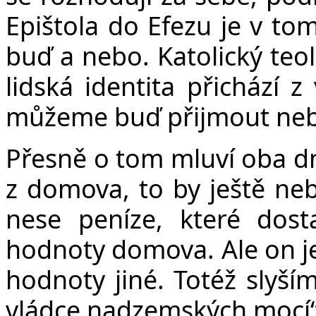
Epištola do Efezu je v tom
buď a nebo. Katolický teo
lidská identita přichází z
můžeme buď přijmout neb
Přesně o tom mluví oba dn
z domova, to by ještě neb
nese peníze, které dos
hodnoty domova. Ale on je
hodnoty jiné. Totéž slyším
vládce nadzemských mocí“