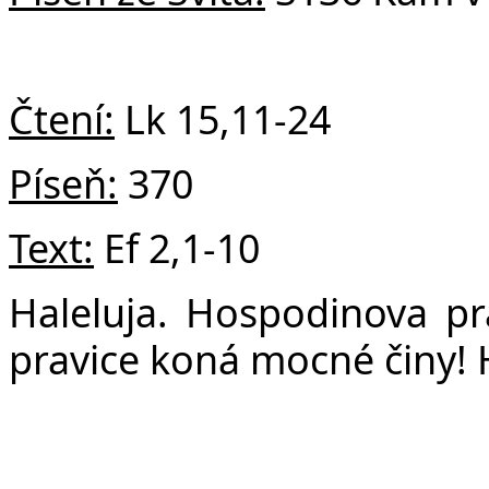
v
Čtení:
Lk
15,11-24
Píseň:
370
Text:
Ef
2,1-10
Haleluja. Hospodinova pr
pravice koná mocné činy! H