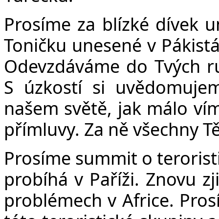
Prosíme za blízké dívek u
Toničku unesené v Pákistán
Odevzdáváme do Tvých ru
S úzkostí si uvědomujem
našem světě, jak málo víme
přímluvy. Za ně všechny T
Prosíme summit o terorist
probíhá v Paříži. Znovu z
problémech v Africe. Prosí