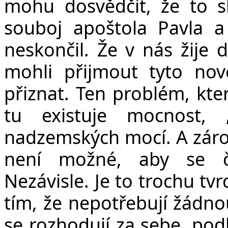
mohu dosvědčit, že to s
souboj apoštola Pavla 
neskončil. Že v nás žije 
mohli přijmout tyto nov
přiznat. Ten problém, kter
tu existuje mocnost, 
nadzemských mocí. A zárov
není možné, aby se č
Nezávisle. Je to trochu tvr
tím, že nepotřebují žádno
se rozhodují za sebe, pod