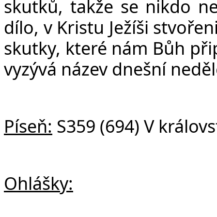
skutků, takže se nikdo n
dílo, v Kristu Ježíši stvo
skutky, které nám Bůh přip
vyzývá název dnešní neděl
Píseň:
S359
(694) V králov
Ohlášky: