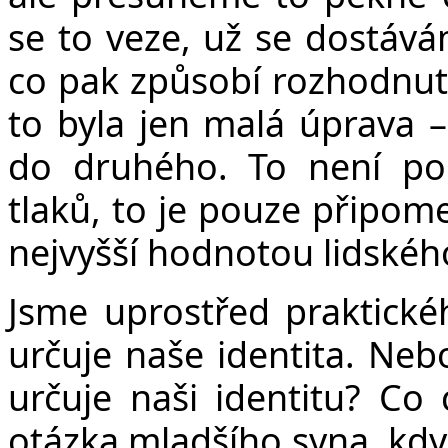
se to veze, už se dostává
co pak způsobí rozhodnutí
to byla jen malá úprava –
do druhého. To není pop
tlaků, to je pouze připome
nejvyšší hodnotou lidského
Jsme uprostřed praktické
určuje naše identita. Nebo
určuje naši identitu? Co 
otázka mladšího syna, když