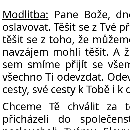
Modlitba:
Pane Bože, dn
oslavovat. Těšit se z Tvé 
těšit se z toho, že můžem
navzájem mohli těšit. A ž
sem smíme přijít se všem
všechno Ti odevzdat. Odevz
cesty, své cesty k Tobě i 
Chceme Tě chválit za 
přicházeli do společen