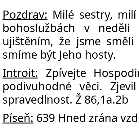
F
Pozdrav:
Milé sestry, milí
bohoslužbách v neděli 
ujištěním, že jsme směli 
smíme být Jeho hosty.
Introit:
Zpívejte Hospodi
podivuhodné věci. Zjevi
spravedlnost. Ž 86,1a.2b
Píseň:
639 Hned zrána vzde