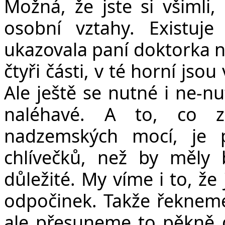
Možná, že jste si všimli,
osobní vztahy. Existuj
ukazovala paní doktorka na
čtyři části, v té horní jso
Ale ještě se nutné i ne-nu
naléhavé. A to, co z
nadzemských mocí, je 
chlívečků, než by měly 
důležité. My víme i to, že 
odpočinek. Takže řekneme 
ale přesuneme to pěkně d