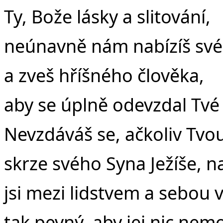
Ty, Bože lásky a slitování,
neúnavně nám nabízíš své
a zveš hříšného člověka,
aby se úplně odevzdal Tvé
Nevzdáváš se, ačkoliv Tvo
skrze svého Syna Ježíše, 
jsi mezi lidstvem a sebou v
tak pevný, aby jej nic nemo