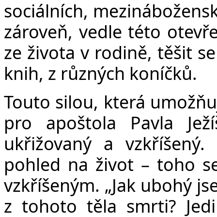
sociálních, mezinábožensk
zároveň, vedle této otevř
ze života v rodině, těšit se
knih, z různých koníčků.
Touto silou, která umožňuje
pro apoštola Pavla Jež
ukřižovaný a vzkříšený.
pohled na život – toho se
vzkříšeným.
„Jak ubohý js
z tohoto těla smrti?
Jed