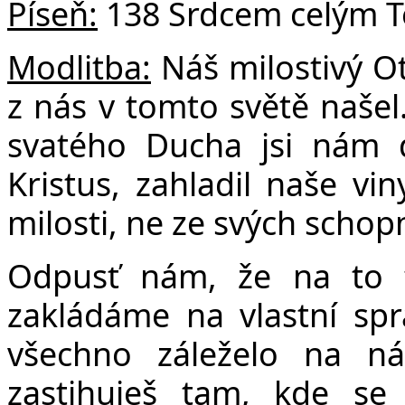
Píseň:
138 Srdcem celým T
Modlitba:
Náš milostivý Ot
z nás v tomto světě našel
svatého Ducha jsi nám d
Kristus, zahladil naše vi
milosti, ne ze svých schop
Odpusť nám, že na to 
zakládáme na vlastní spr
všechno záleželo na ná
zastihuješ tam, kde se