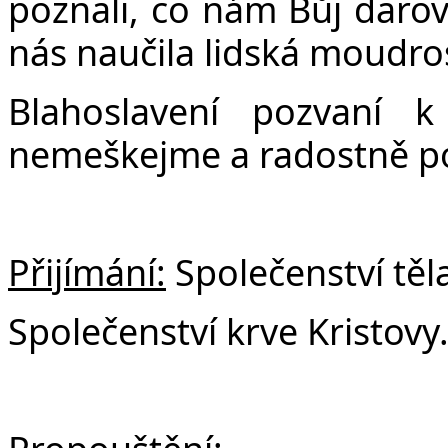
poznali, co nám Bůj darov
nás naučila lidská moudros
Blahoslavení pozvaní 
nemeškejme a radostně p
Přijímání:
Společenství těla
Společenství krve Kristovy