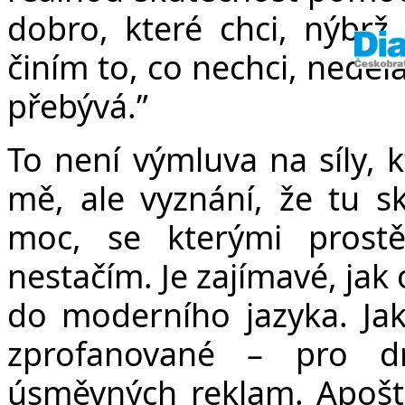
dobro, které chci, nýbrž z
činím to, co nechci, neděl
přebývá.”
To není výmluva na síly,
mě, ale vyznání, že tu sku
moc, se kterými prost
nestačím. Je zajímavé, jak 
do moderního jazyka. Jak
zprofanované – pro dn
úsměvných reklam. Apošto