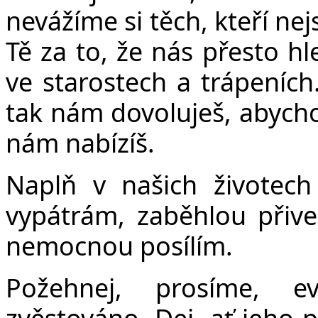
Č
nevážíme si těch, kteří ne
Tě za to, že nás přesto hl
ve starostech a trápeníc
tak nám dovoluješ, abychom
nám nabízíš.
Naplň v našich životech 
vypátrám, zaběhlou přiv
nemocnou posílím.
Požehnej, prosíme, e
zvěstováno. Dej, ať jeho 