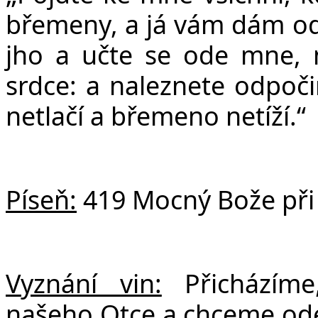
břemeny, a já vám dám o
jho a učte se ode mne, 
srdce: a naleznete odpoč
netlačí a břemeno netíží.“
Píseň:
419 Mocný Bože při 
Vyznání vin:
Přicházím
našeho Otce a chceme odev