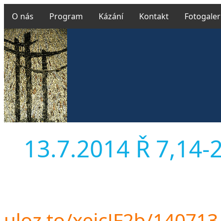
O nás
Program
Kázání
Kontakt
Fotogaler
13.7.2014 Ř 7,14-2
uloz.to/xejcJF2b/14071