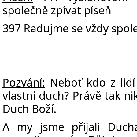
společně zpívat píseň
397 Radujme se vždy spol
Pozvání:
Neboť kdo z lidí 
vlastní duch? Právě tak ni
Duch Boží.
A my jsme přijali Duch