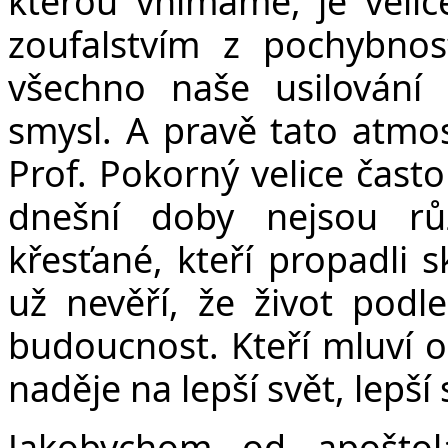
kterou vnímáme, je velic
zoufalstvím z pochybnost
všechno naše usilování 
smysl. A pravě tato atmo
Prof. Pokorný velice čast
dnešní doby nejsou růz
křesťané, kteří propadli sk
už nevěří, že život podl
budoucnost. Kteří mluví o
naděje na lepší svět, lepší 
Jakobychom od apoštol