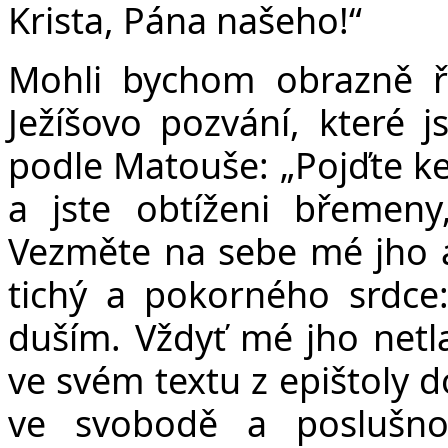
Krista, Pána našeho!“
Mohli bychom obrazně říc
Ježíšovo pozvání, které j
podle Matouše: „
Pojďte k
a jste obtíženi břemen
Vezměte na sebe mé jho 
tichý a pokorného srdce
duším. Vždyť mé jho netla
ve svém textu z epištoly d
ve svobodě a poslušno