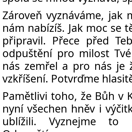
Zároveň vyznáváme, jak 
nám nabízíš. Jak moc se tě
připravil. Přece před T
odpuštění pro milost Tvéh
nás zemřel a pro nás je 
vzkříšení. Potvrďme hlasit
Pamětlivi toho, že Bůh v 
nyní všechen hněv i výči
ublížili. Vyznejme to 