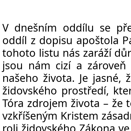
v
V dnešním oddílu se pře
oddíl z dopisu apoštola Pa
tohoto listu nás zaráží d
jsou nám cizí a zároveň i
našeho života. Je jasné, ž
židovského prostředí, kter
Tóra zdrojem života – že 
vzkříšeným Kristem zása
roli židovského Zákona ve 