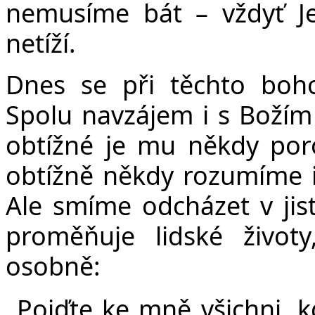
nemusíme bát – vždyť Je
netíží.
Dnes se při těchto boho
Spolu navzájem i s Božím 
obtížné je mu někdy poro
obtížně někdy rozumíme i
Ale smíme odcházet v jist
proměňuje lidské živo
osobně:
„
Pojďte ke mně všichni, k