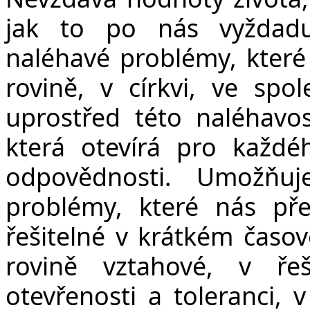
jak to po nás vyždad
naléhavé problémy, které 
rovině, v církvi, ve spol
uprostřed této naléhavost
která otevírá pro každ
odpovědnosti. Umožňuj
problémy, které nás pře
řešitelné v krátkém časo
rovině vztahové, v ře
otevřenosti a toleranci, 