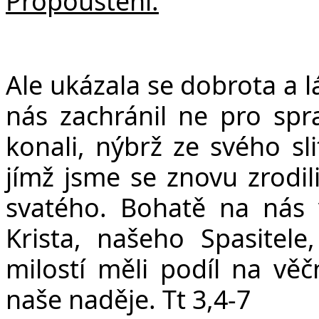
Propouštění:
Ale ukázala se dobrota a 
nás zachránil ne pro spr
konali, nýbrž ze svého sl
jímž jsme se znovu zrodi
svatého. Bohatě na nás v
Krista, našeho Spasitel
milostí měli podíl na vě
naše naděje. Tt 3,4-7