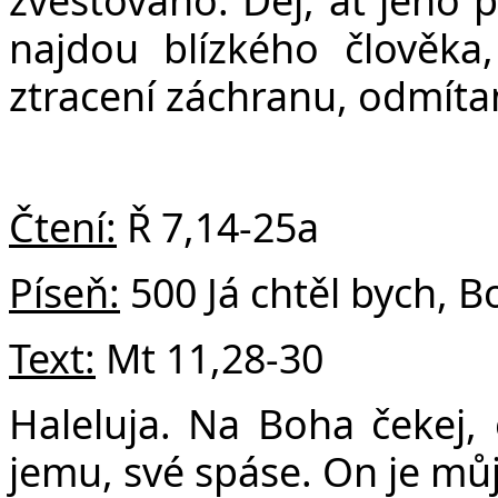
najdou blízkého člověka,
ztracení záchranu, odmítan
Čtení:
Ř 7,14-25a
Píseň:
500 Já chtěl bych, B
Text:
Mt 11,28-30
Haleluja. Na Boha čekej,
jemu, své spáse. On je mů