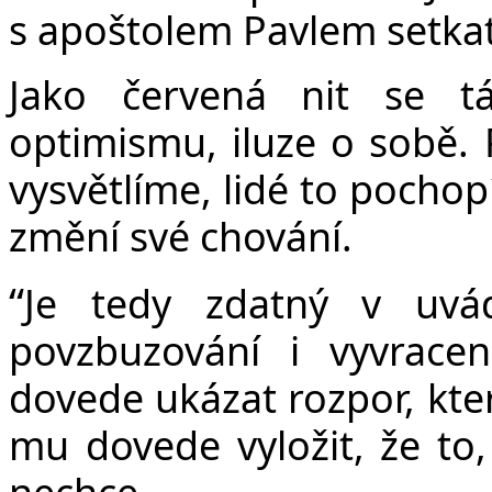
s apoštolem Pavlem setkat
Jako červená nit se tá
optimismu, iluze o sobě. 
vysvětlíme, lidé to pochop
změní své chování.
“
Je tedy zdatný v uvá
povzbuzování i vyvrace
dovede ukázat rozpor, kter
mu dovede vyložit, že to,
nechce.