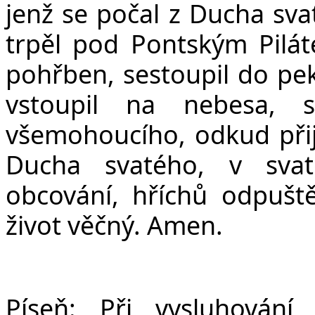
jenž se počal z Ducha sva
trpěl pod Pontským Pilát
pohřben, sestoupil do peke
vstoupil na nebesa, 
všemohoucího, odkud přijd
Ducha svatého, v svat
obcování, hříchů odpuště
život věčný. Amen.
Píseň:
Při vysluhování