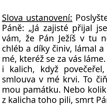
Slova ustanovení:
Poslyšte
Páně: „Já zajisté přijal 
vám, že Pán Ježíš v tu no
chléb a díky činiv, lámal a 
mé, kteréž se za vás láme
i kalich, když povečeřel
smlouva v mé krvi. To čiňt
mou památku. Nebo kolikrát
z kalicha toho pili, smrt P