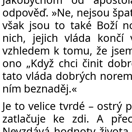
odpověď.
»
Ne, nejsou špat
však jsou to také Boží n
nich, jejich vláda končí
vzhledem k tomu, že jsem
ono
„
Když chci činit dob
tato vláda dobrých norem 
ním beznaděj.«
Je to velice tvrdé – ostrý 
zatlačuje ke zdi. A pře
Nevzdává hodnoty života,