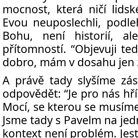
mocnost, která ničí lids
Evou neuposlechli, podleh
Bohu, není historií, a
přítomností. “
Objevuji ted
dobro, mám v dosahu jen z
A právě tady slyšíme zá
odpovědět: “Je pro nás hř
Mocí, se kterou se musíme
Jsme tady s Pavelm na jedn
kontext není problém. Jest