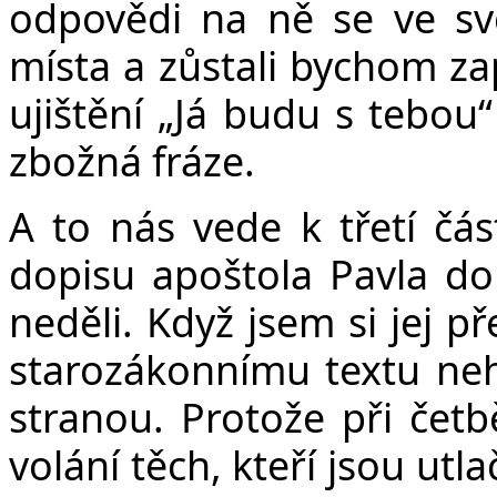
odpovědi na ně se ve s
místa a zůstali bychom zap
ujištění „Já budu s tebou
zbožná fráze.
A to nás vede k třetí čás
dopisu apoštola Pavla do
neděli. Když jsem si jej př
starozákonnímu textu neho
stranou. Protože při četb
volání těch, kteří jsou ut