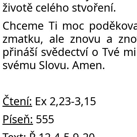
Č
životě celého stvoření.
Chceme Ti moc poděkovat
zmatku, ale znovu a znov
přináší svědectví o Tvé mi
svému Slovu. Amen.
Čtení:
Ex 2,23-3,15
Píseň:
555
Text:
Ř 12,4-5.9-20