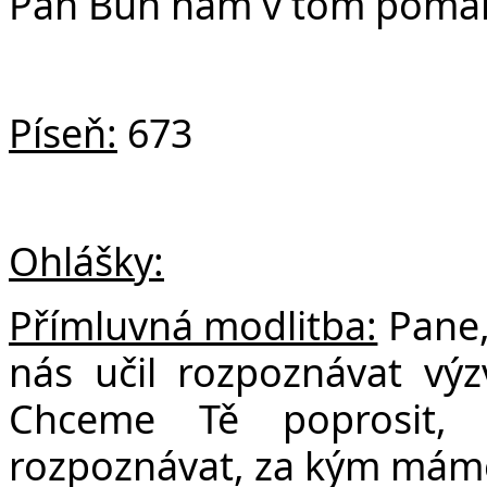
Pán Bůh nám v tom pomáh
Píseň:
673
Ohlášky:
Přímluvná modlitba:
Pane,
nás učil rozpoznávat výzv
Chceme Tě poprosit, 
rozpoznávat, za kým máme 