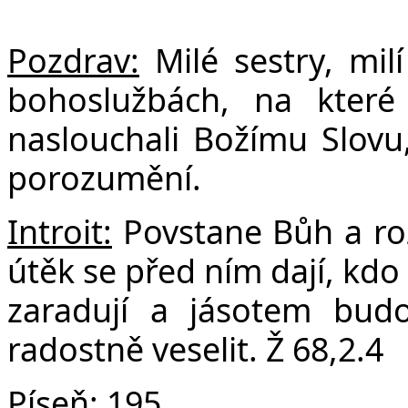
F
Pozdrav:
Milé sestry, mil
bohoslužbách, na které
naslouchali Božímu Slovu, 
porozumění.
Introit:
Povstane Bůh a ro
útěk se před ním dají, kdo
zaradují a jásotem bud
radostně veselit. Ž 68,2.4
Píseň:
195