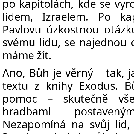
po kapitolách, kde se vyr
lidem, Izraelem. Po ka
Pavlovu úzkostnou otázku
svému lidu, se najednou o
máme žít.
Ano, Bůh je věrný – tak, 
textu z knihy Exodus. Bů
pomoc – skutečně vše
hradbami postaveným
Nezapomíná na svůj lid,