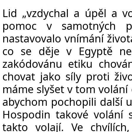
Lid „vzdychal a úpěl a v
pomoc v samotných po
nastavovalo vnímání života
co se děje v Egyptě ne
zakódovánu etiku chován
chovat jako síly proti ži
máme slyšet v tom volání
abychom pochopili další u
Hospodin takové volání s
takto volají. Ve chvílí