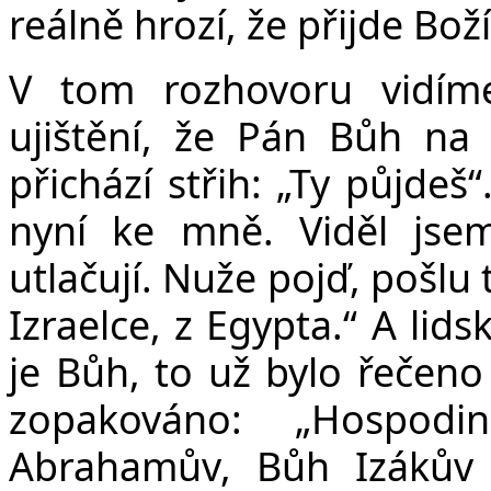
reálně hrozí, že přijde Bož
V tom rozhovoru vidím
ujištění, že Pán Bůh na
přichází střih: „Ty půjdeš
nyní ke mně. Viděl jsem
utlačují. Nuže pojď, pošlu 
Izraelce, z Egypta.“ A lid
je Bůh, to už bylo řečeno
zopakováno: „Hospod
Abrahamův, Bůh Izákův