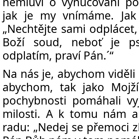
nemluví o vynucování po
jak je my vnímáme. Jak 
„Nechtějte sami odplácet,
Boží soud, neboť je p
odplatím, praví Pán.´“
Na nás je, abychom viděli 
abychom, tak jako Mojží
pochybnosti pomáhali vyj
milosti. A k tomu nám ap
radu: „Nedej se přemoci z