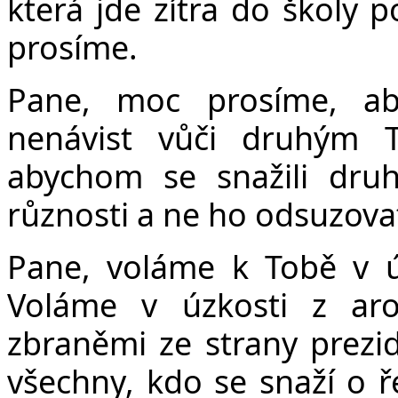
která jde zítra do školy 
prosíme.
Pane, moc prosíme, aby
nenávist vůči druhým
abychom se snažili dru
různosti a ne ho odsuzovat
Pane, voláme k Tobě v úz
Voláme v úzkosti z aro
zbraněmi ze strany prezi
všechny, kdo se snaží o ř