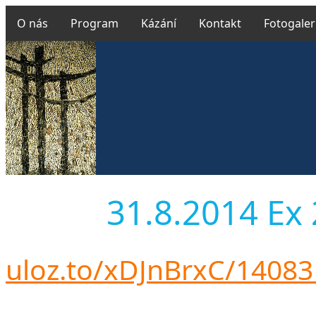
O nás
Program
Kázání
Kontakt
Fotogaler
31.8.2014 Ex 2
uloz.to/xDJnBrxC/1408