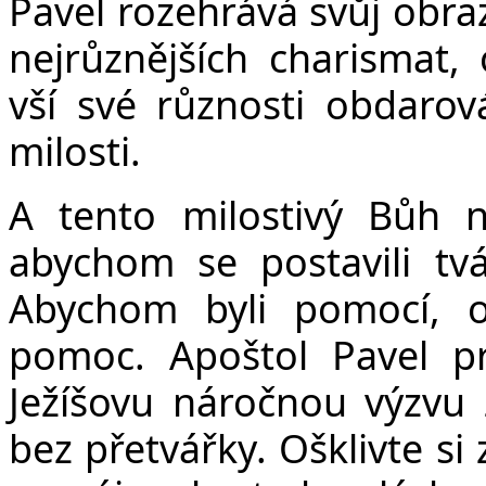
Pavel rozehrává svůj obra
nejrůznějších charismat, 
vší své různosti obdarov
milosti.
A tento milostivý Bůh 
abychom se postavili tvá
Abychom byli pomocí, os
pomoc. Apoštol Pavel pr
Ježíšovu náročnou výzvu ž
bez přetvářky. Ošklivte si