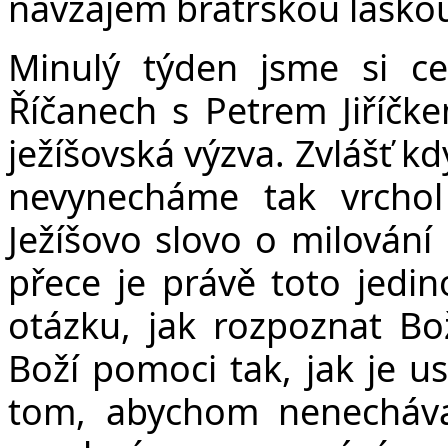
navzájem bratrskou láskou
Minulý týden jsme si c
Říčanech s Petrem Jiříčke
ježíšovská výzva. Zvlášť k
nevynecháme tak vrchol
Ježíšovo slovo o milování 
přece je právě toto jed
otázku, jak rozpoznat Bo
Boží pomoci tak, jak je us
tom, abychom nenecháva