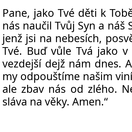
Pane, jako Tvé děti k Tob
nás naučil Tvůj Syn a náš S
jen
ž
jsi na nebesích, posv
Tvé. Bu
ď
v
ů
le Tvá jako v
vezdej
š
í dej
ž
nám dnes. A
my odpou
š
tíme na
š
im vin
ale zbav nás od zlého. 
sláva na v
ě
ky. Amen.“