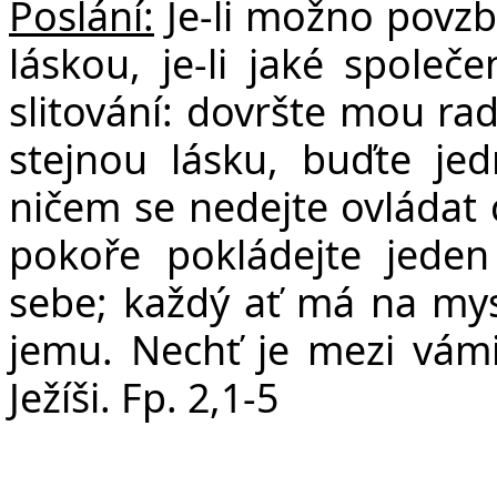
Poslání:
Je-li možno povzbu
láskou, je-li jaké společe
slitování: dovršte mou rad
stejnou lásku, buďte je
ničem se nedejte ovládat c
pokoře pokládejte jede
sebe; každý ať má na mysl
jemu. Nechť je mezi vámi
Ježíši.
Fp. 2,1-5