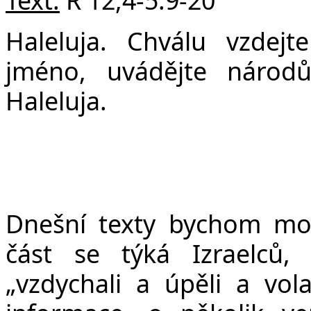
v
Haleluja. Chválu vzdej
jméno, uvádějte národ
Haleluja.
Dnešní texty bychom mohl
část se týká Izraelců, k
„vzdychali a úpěli a vol