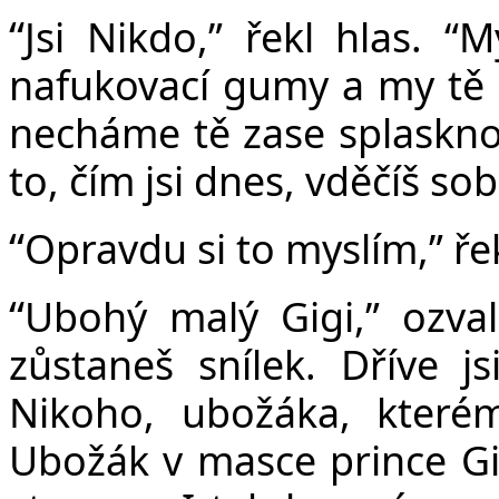
“
Jsi Nikdo,” řekl hlas. “M
nafukovací gumy a my tě n
necháme tě zase splaskno
to, čím jsi dnes, vděčíš 
“
Opravdu si to myslím,” ře
“
Ubohý malý Gigi,” ozval
zůstaneš snílek. Dříve j
Nikoho, ubožáka, kterém
Ubožák v masce prince Gi