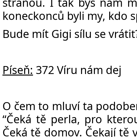
stranou. I tak bys nám m
koneckonců byli my, kdo sp
Bude mít Gigi sílu se vrátit
Píseň:
372 Víru nám dej
O čem to mluví ta podobens
“Čeká tě perla, pro ktero
Čeká tě domov. Čekají tě vš