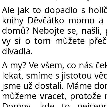
Ale jak to dopadlo s holi
knihy Děvčátko momo a z
domů? Nebojte se, našli
vy si o tom můžete přeč
divadla.
A my? Ve všem, co nás ček
lekat, smíme s jistotou vě
jsme už dostali. Máme do
můžeme vracet, protože 
Domov, kde to nejcenně