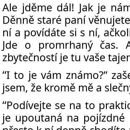
Ale jděme dál! Jak je ná
Děnně staré paní věnujete
ní a povídáte si s ní, ačko
Jde o promrhaný čas. A
zbytečností je tu vaše taje
“
I to je vám známo?” zaše
jsem, že kromě mě a slečny
“
Podívejte se na to praktic
je upoutaná na pojízdné k
přesto k ní denně chodíte a