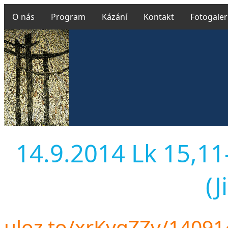
O nás
Program
Kázání
Kontakt
Fotogaler
14.9.2014 Lk 15,11
(J
uloz.to/xrKyqZZv/1409