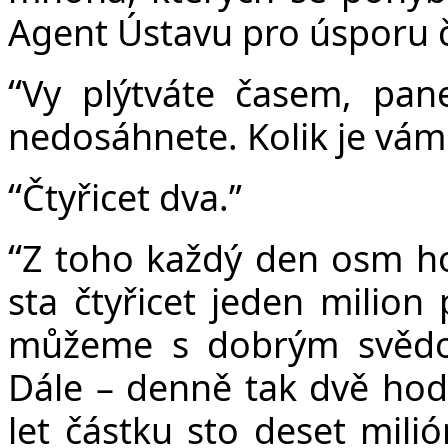
Agent Ústavu pro úsporu 
“
Vy plýtváte časem, pane
nedosáhnete. Kolik je vám 
“
Čtyřicet dva.”
“
Z toho každý den osm hod
sta čtyřicet jeden milion 
můžeme s dobrým svědo
Dále – denně tak dvě hodin
let částku sto deset milió