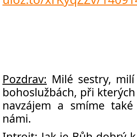
F
Pozdrav:
Milé sestry, milí
bohoslužbách, při kterých 
navzájem a smíme také 
námi.
Introit:
Jak je Bůh dobrý k 