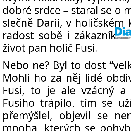
dobré srdce – staral se o
slečně Darii, v holičském
radost sobě i zákazníkům
život pan holič Fusi.
Nebo ne? Byl to dost “velk
Mohli ho za něj lidé obdiv
Fusi, to je ale vzácný a
Fusiho trápilo, tím se už
přemýšlel, objevil se n
mnoha, kterých se pohy