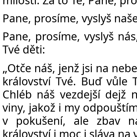
Pane, prosíme, vyslyš naše
Pane, prosíme, vyslyš nás
Tvé děti:
„
Ot
č
e ná
š
, jen
ž
jsi na nebe
království Tvé. Bu
ď
v
ů
le 
Chléb ná
š
vezdej
š
í dej
ž
n
viny, jako
ž
i my odpou
š
tí
v poku
š
ení, ale zbav 
království i moc i sláva na 