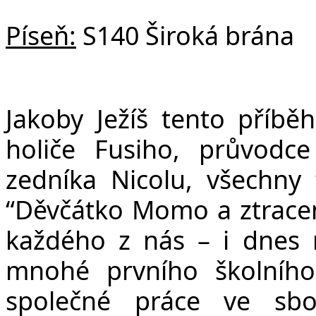
Píseň:
S140 Široká brána
Jakoby Ježíš tento příbě
holiče Fusiho, průvodc
zedníka Nicolu, všechny 
“Děvčátko Momo a ztracen
každého z nás – i dnes 
mnohé prvního školního
společné práce ve sb