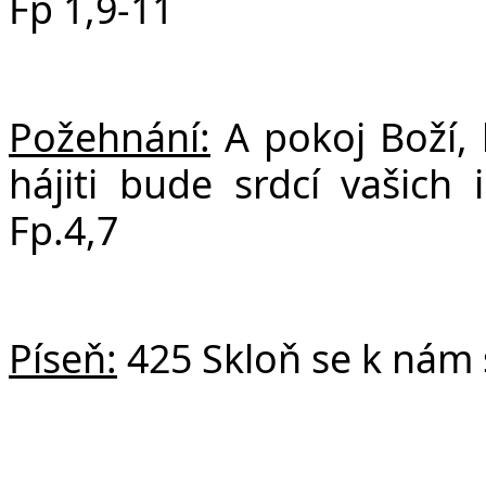
Fp 1,9-11
Požehnání:
A pokoj Boží, 
hájiti bude srdcí vašich i
Fp.4,7
Píseň:
425 Skloň se k nám 