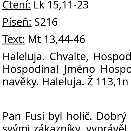
v
Čtení:
Lk 15,11-23
Píseň:
S216
Text:
Mt 13,44-46
Haleluja. Chvalte, Hospod
Hospodina! Jméno Hospo
navěky. Haleluja. Ž 113,1n
Pan Fusi byl holič. Dobrý 
svými zákazníky, vyprávěl,