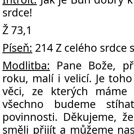
srdce!
Č
Ž 73,1
Píseň:
214 Z celého srdce 
Modlitba:
Pane Bože, při
roku, malí i velicí. Je to
věci, ze kterých máme 
všechno budeme stíha
povinnosti. Děkujeme, že
směli přijít a můžeme nas