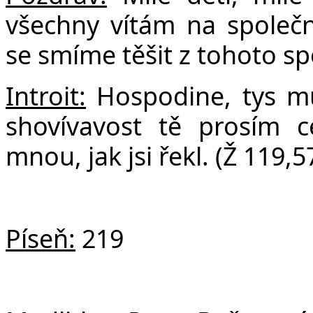
F
všechny vítám na společn
se smíme těšit z tohoto spo
Introit:
Hospodine, tys mů
shovívavost tě prosím 
mnou, jak jsi řekl. (Ž 119,5
Píseň:
219