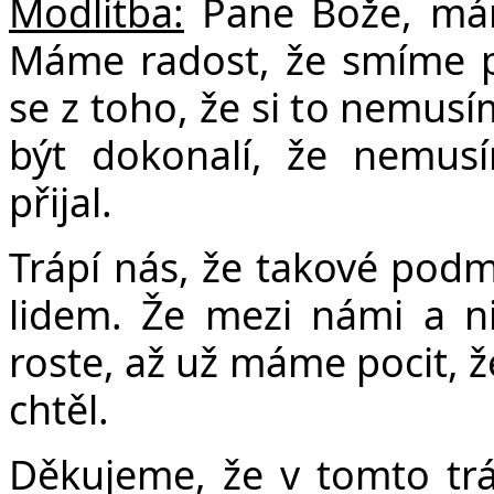
Modlitba:
Pane Bože, máme
Č
Máme radost, že smíme př
se z toho, že si to nemusí
být dokonalí, že nemus
přijal.
Trápí nás, že takové po
lidem. Že mezi námi a ni
roste, až už máme pocit, ž
chtěl.
Děkujeme, že v tomto trá