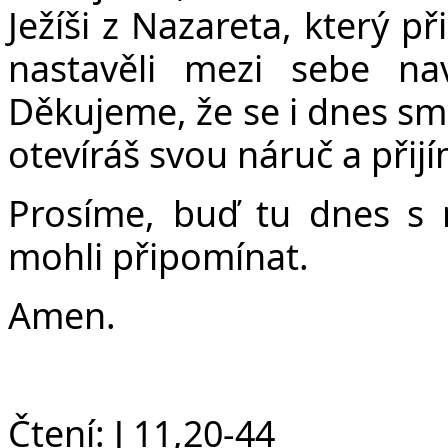
Ježíši z Nazareta, který př
nastavěli mezi sebe n
Děkujeme, že se i dnes smím
otevíráš svou náruč a přij
Prosíme, buď tu dnes s 
mohli připomínat.
Amen.
Čtení:
J
11,20-44