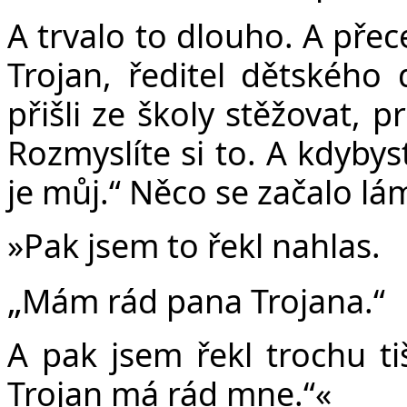
A trvalo to dlouho. A přec
Trojan, ředitel dětského 
přišli ze školy stěžovat, 
Rozmyslíte si to. A kdyby
je můj.“ Něco se začalo lá
»Pak jsem to řekl nahlas.
„
Mám rád pana Trojana.“
A pak jsem řekl trochu tiš
Trojan má rád mne.“«