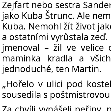
Zejfart nebo sestra Sander
jako Kuba Štrunc. Ale nemě
Kuba. Nemohl žít život jak
a ostatními vyrůstala zeď.
jmenoval – žil ve velice
maminka kradla a všich
jednoduché, ten Martin.
„
Hořelo v ulici pod koste
sousedila s poštmistrovou 
Za chvíli vynášeli peřiny,