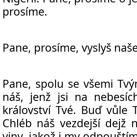
prosíme.
Pane, prosíme, vyslyš naše
Pane, spolu se všemi Tv
ná
š
, jen
ž
jsi na nebesíc
království Tvé. Bu
ď
v
ů
le 
Chléb ná
š
vezdej
š
í dej
ž
n
viny, jako
ž
i my odpou
š
tí