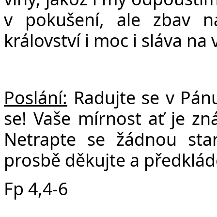
v poku
š
ení, ale zbav 
království i moc i sláva na 
Poslání:
Radujte se v Pán
se! Vaše mírnost ať je zn
Netrapte se žádnou star
prosbě děkujte a předkláde
Fp 4,4-6