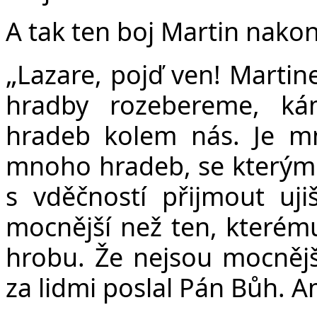
A tak ten boj Martin nakon
„
Lazare, pojď ven! Martine
hradby rozebereme, k
hradeb kolem nás. Je m
mnoho hradeb, se kterými
s vděčností přijmout uji
mocnější než ten, kterému
hrobu. Že nejsou mocnější
za lidmi poslal Pán Bůh. 