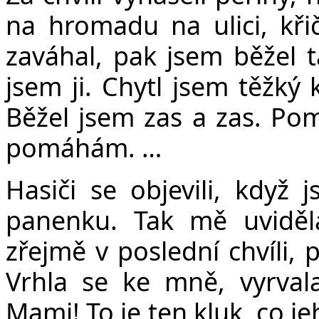
na hromadu na ulici, křič
zaváhal, pak jsem běžel t
jsem ji. Chytl jsem těžký
Běžel jsem zas a zas. Pom
pomáhám. …
Hasiči se objevili, když 
panenku. Tak mě uviděla
zřejmě v poslední chvíli, 
Vrhla se ke mně, vyrvala
Mami! To je ten kluk, co j