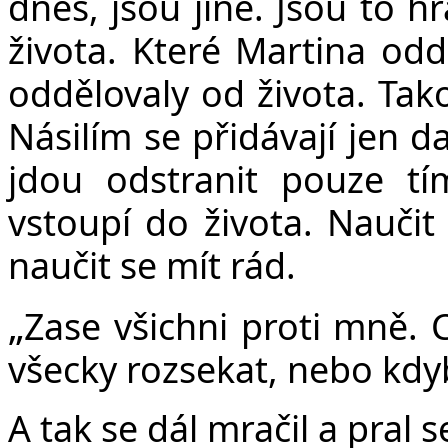
dnes, jsou jiné. Jsou to h
života. Které Martina odd
oddělovaly od života. Tako
Násilím se přidávají jen d
jdou odstranit pouze tí
vstoupí do života. Naučit
naučit se mít rád.
„
Zase všichni proti mně.
všecky rozsekat, nebo kdy
A tak se dál mračil a pral se