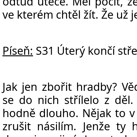
odtud uteče. Měl pocit, že
ve kterém chtěl žít. Že už 
Píseň:
S31 Úterý končí stř
Jak jen zbořit hradby? Vě
se do nich střílelo z děl
hodně dlouho. Nějak to v 
zrušit násilím. Jenže ty 