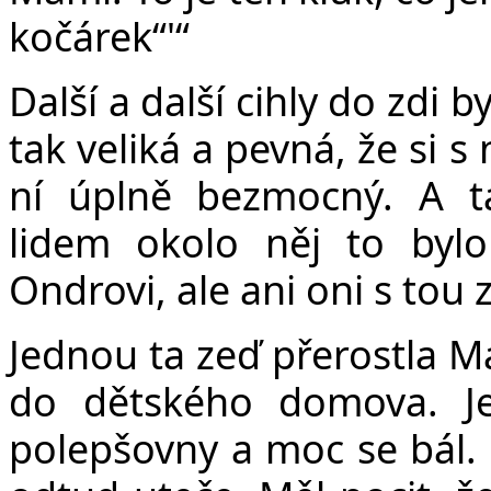
kočárek“'“
Další a další cihly do zdi b
tak veliká a pevná, že si s
ní úplně bezmocný. A t
lidem okolo něj to bylo
Ondrovi, ale ani oni s tou 
Jednou ta zeď přerostla Ma
do dětského domova. Je
polepšovny a moc se bál. 