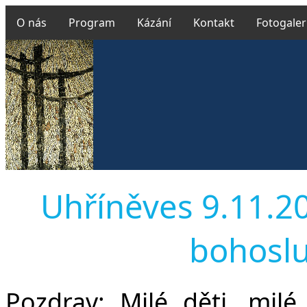
O nás
Program
Kázání
Kontakt
Fotogaler
Uhříněves 9.11.201
bohoslu
Pozdrav:
Milé děti, milé 