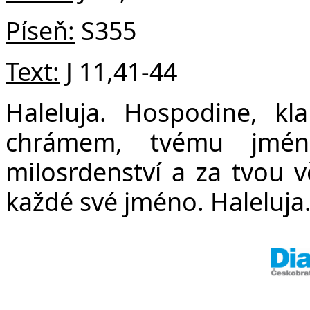
v
Píseň:
S355
Text:
J
11,41-44
Haleluja. Hospodine, k
chrámem, tvému jmén
milosrdenství a za tvou vě
každé své jméno. Haleluja.