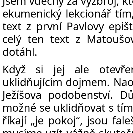
Jsem vděčný za výzbroj, k
ekumenický lekcionář tím,
text z první Pavlovy epiš
celý ten text z Matoušo
dotáhl.
Když si jej ale otevř
uklidňujícím dojmem. Nao
Ježíšova podobenství. D
možné se uklidňovat s tím,
říkají „je pokoj“, jsou fa
musíme vzít vážně skutečn