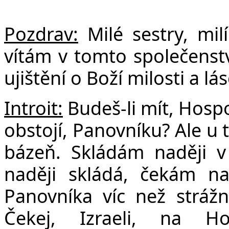
F
Pozdrav:
Milé sestry, milí
vítám v tomto společenstv
ujištění o Boží milosti a lás
Introit:
Budeš-li mít, Hospo
obstojí, Panovníku? Ale u 
bázeň. Skládám naději 
naději skládá, čekám na
Panovníka víc než strážní 
Čekej, Izraeli, na H