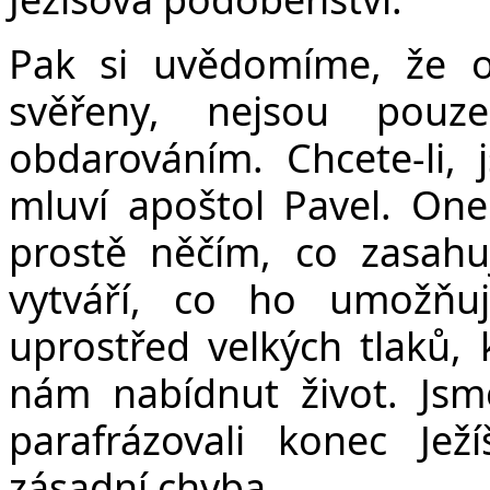
Pak si uvědomíme, že on
svěřeny, nejsou pouz
obdarováním. Chcete-li, 
mluví apoštol Pavel. One
prostě něčím, co zasahuj
vytváří, co ho umožňuj
uprostřed velkých tlaků, 
nám nabídnut život. Jsm
parafrázovali konec Jež
zásadní chyba.