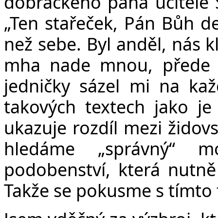
dobráckého pana učitele Š
„Ten stařeček, Pán Bůh 
než sebe. Byl anděl, nás kl
mha nade mnou, přede
jedničky sázel mi na ka
takových textech jako je
ukazuje rozdíl mezi žido
hledáme „správný“ mo
podobenství, která nutně 
Takže se pokusme s tímto 