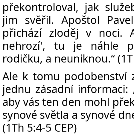
překontroloval, jak služe
jim svěřil. Apoštol Pave
přichází zloděj v noci. 
nehrozí', tu je náhle 
rodičku, a neuniknou.“ (1T
Ale k tomu podobenství 
jednu zásadní informaci: „
aby vás ten den mohl překv
synové světla a synové dn
(1Th 5:4-5 CEP)