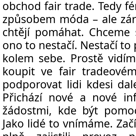
obchod fair trade. Tedy fé
způsobem móda – ale záro
chtějí pomáhat. Chceme s
ono to nestačí. Nestačí to 
kolem sebe. Prostě vidím
koupit ve fair tradeové
podporovat lidi kdesi da
Přichází nové a nové in
žádostmi, kde být pomoc
Jako lidé to vnímáme. Začí