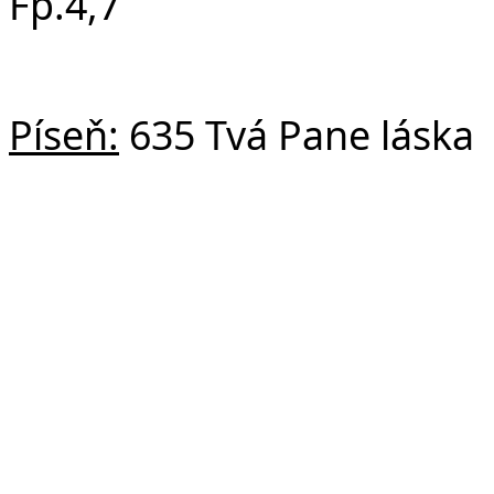
Fp.4,7
Píseň:
635 Tvá Pane láska