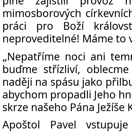
plně zajistili provoz
mimosborových církevních 
práci pro Boží králov
neproveditelné! Máme to 
„
Nepatříme noci ani temn
buďme střízliví, oblecme
naději na spásu jako přilb
abychom propadli Jeho hn
skrze našeho Pána Ježíše K
Apoštol Pavel vstupuj