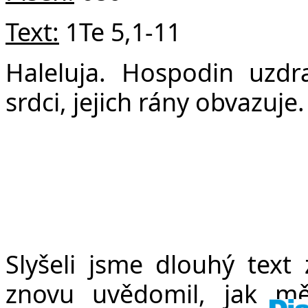
v
Text:
1Te 5,1-11
Haleluja. Hospodin
uzdr
srdci, jejich rány obvazuje.
Slyšeli jsme dlouhý text
znovu uvědomil, jak m