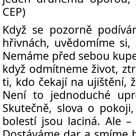
CEP)
Když se pozorně podívá
hřivnách, uvědomíme si, 
Nemáme před sebou kupeck
když odmítneme život, zt
ti, kdo čekají na ujištění,
Není to jednoduché upr
Skutečně, slova o pokoji, 
bolestí jsou laciná. Ale
Dostáváme dar a smíme bý