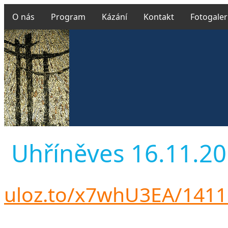
O nás
Program
Kázání
Kontakt
Fotogaler
Uhříněves 16.11.201
uloz.to/x7whU3EA/141