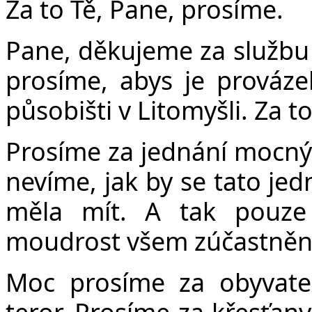
Za to Tě, Pane, prosíme.
Pane, děkujeme za službu 
prosíme, abys je prová
působišti v Litomyšli. Za t
Prosíme za jednání mocný
nevíme, jak by se tato jed
měla mít. A tak pouze
moudrost všem zúčastněný
Moc prosíme za obyvatel
teror. Prosíme za křesťany