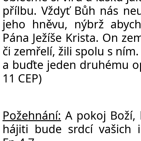
přílbu. Vždyť Bůh nás ne
jeho hněvu, nýbrž abyc
Pána Ježíše Krista. On zem
či zemřelí, žili spolu s n
a buďte jeden druhému opor
11 CEP)
Požehnání:
A pokoj Boží, 
hájiti bude srdcí vašich i