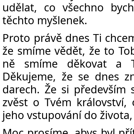
Č
udělat, co všechno byc
těchto myšlenek.
Proto právě dnes Ti chce
že smíme vědět, že to Tob
ně smíme děkovat a T
Děkujeme, že se dnes z
darech. Že si především
zvěst o Tvém království,
jeho vstupování do života,
Moc prosíme, abys byl pří