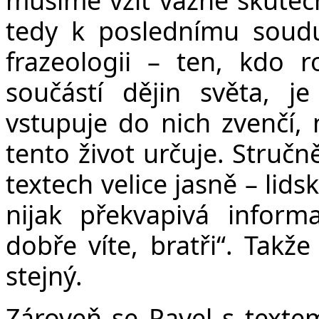
tedy k poslednímu soudu
frazeologii – ten, kdo r
součástí dějin světa, je
vstupuje do nich zvenčí,
tento život určuje. Stručn
textech velice jasně – lids
nijak překvapivá inform
dobře víte, bratři“. Takž
stejný.
Zároveň se Pavel s texte