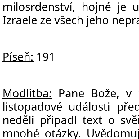
milosrdenství, hojné je
Izraele ze všech jeho nepra
Píseň:
191
Modlitba:
Pane Bože, v 
listopadové události pře
neděli připadl text o sv
mnohé otázky. Uvědomuj