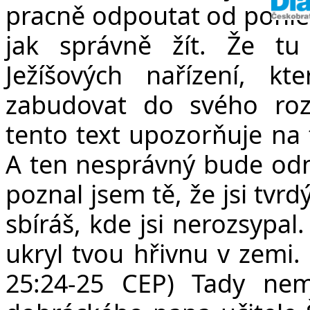
pracně odpoutat od pohled
jak správně žít. Že tu
Ježíšových nařízení, 
zabudovat do svého roz
tento text upozorňuje na t
A ten nesprávný bude odmí
poznal jsem tě, že jsi tvrdý
sbíráš, kde jsi nerozsypal
ukryl tvou hřivnu v zemi. 
25:24-25 CEP) Tady
nem