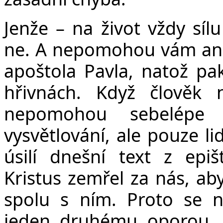
Jenže – na život vždy sí
ne. A nepomohou vám ani 
apoštola Pavla, natož pa
hřivnách. Když člověk
nepomohou sebelépe m
vysvětlování, ale pouze li
úsilí dnešní text z epišt
Kristus
zemřel za nás, abyc
spolu s ním. Proto se 
jeden druhému oporou, ja