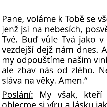
Pane, voláme k Tobě se vše
jen
ž
jsi na nebesích, posv
Tvé. Bu
ď
v
ů
le Tvá jako v
vezdej
š
í dej
ž
nám dnes. A
my odpou
š
tíme na
š
im vin
ale zbav nás od zlého. 
sláva na v
ě
ky. Amen.“
Poslání:
My však, kteří 
oblecme si víru a lásku ja