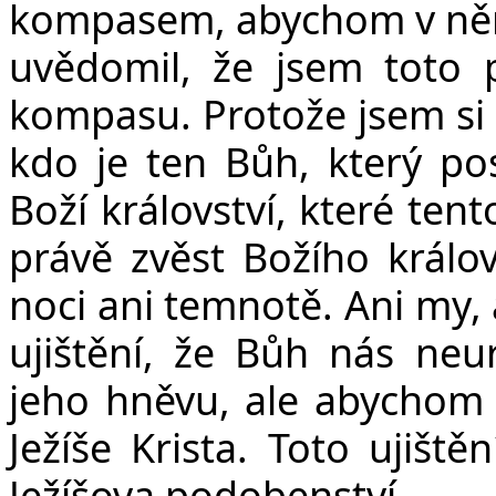
kompasem, abychom v něm 
uvědomil, že jsem toto 
kompasu. Protože jsem si
kdo je ten Bůh, který pos
Boží království, které tent
právě zvěst Božího králov
noci ani temnotě. Ani my, a
ujištění, že Bůh nás neu
jeho hněvu, ale abychom 
Ježíše Krista. Toto ujišt
Ježíšova podobenství.