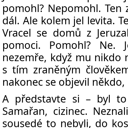
pomohl? Nepomohl. Ten zr
dál. Ale kolem jel levita. 
Vracel se domů z Jeruz
pomoci. Pomohl? Ne. Je
nezemře, když mu nikdo n
s tím zraněným člověke
nakonec se objevil někdo,
A představte si – byl to
Samařan, cizinec. Neznali
sousedé to nebyli, do kos