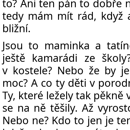
to? Ani ten pán to dobře n
tedy mám mít rád, když a
bližní.
Jsou to maminka a tatín
ještě kamarádi ze školy
v kostele? Nebo že by je
moc? A co ty děti v porodn
Ty, které ležely tak pěkně
se na ně těšily. Až vyros
Nebo ne? Kdo to jen je ten