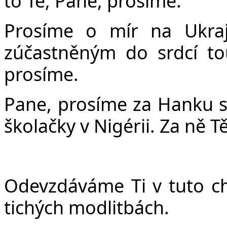
to Tě, Pane, prosíme.
Prosíme o mír na Ukraj
zúčastněným do srdcí to
prosíme.
Pane, prosíme za Hanku s
školačky v Nigérii. Za ně T
Odevzdáváme Ti v tuto chv
tichých modlitbách.