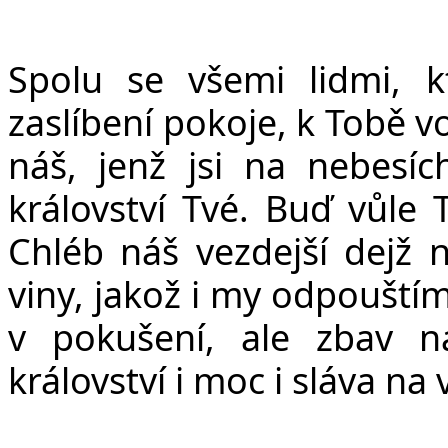
Spolu se všemi lidmi, k
zaslíbení pokoje, k Tobě 
ná
š
, jen
ž
jsi na nebesíc
království Tvé. Bu
ď
v
ů
le 
Chléb ná
š
vezdej
š
í dej
ž
n
viny, jako
ž
i my odpou
š
tí
v poku
š
ení, ale zbav 
království i moc i sláva na 