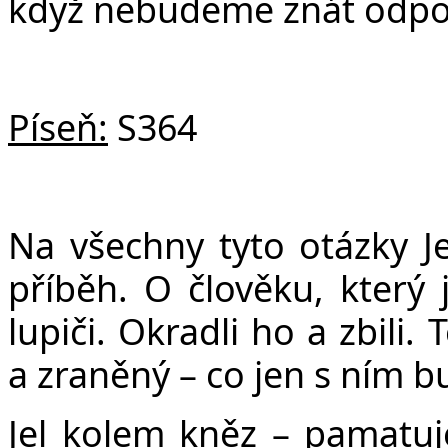
když nebudeme znát odpo
Píseň:
S364
Na všechny tyto otázky Je
příběh. O člověku, který
lupiči. Okradli ho a zbili.
a zraněný – co jen s ním b
Jel kolem kněz – pamatujet