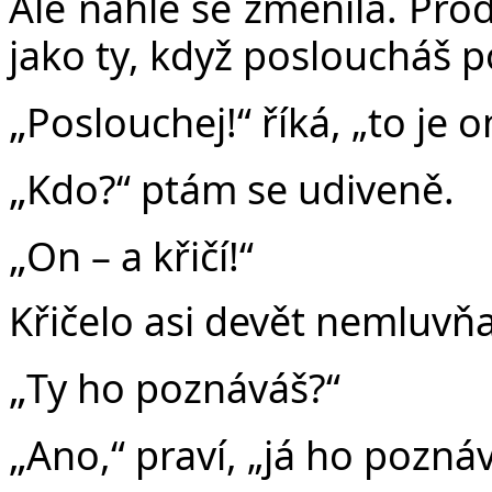
Ale náhle se změnila. Prodl
jako ty, když posloucháš 
„
Poslouchej!“ říká, „to je o
„
Kdo?“ ptám se udiveně.
„
On – a křičí!“
Křičelo asi devět nemluvň
„
Ty ho poznáváš?“
„
Ano,“ praví, „já ho pozná