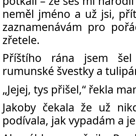
potkali – že ses mi narodil
neměl jméno a už jsi, přít
zaznamenávám pro pořád
zřetele.
Příštího rána jsem še
rumunské švestky a tulipá
„
Jejej, tys přišel,“ řekla m
Jakoby čekala že už nik
podívala, jak vypadám a jes