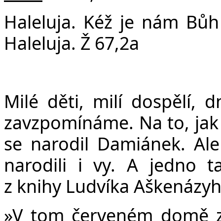
v
Haleluja. Kéž je nám Bůh
Haleluja. Ž 67,2a
Milé děti, milí dospělí, 
zavzpomínáme. Na to, jak j
se narodil Damiánek. Ale
narodili i vy. A jedno 
z knihy Ludvíka Aškenázyh
»
V tom červeném domě z 