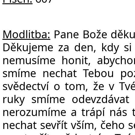
Č
Modlitba:
Pane Bože děkuj
Děkujeme za den, kdy si
nemusíme honit, abychom 
smíme nechat Tebou pozv
svědectví o tom, že v Tvé
ruky smíme odevzdávat s
nerozumíme a trápí nás 
nechat sevřít vším, čeho 