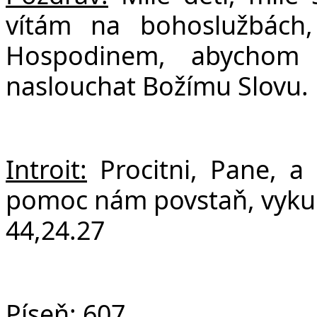
F
vítám na bohoslužbách,
Hospodinem, abychom s
naslouchat Božímu Slovu.
Introit:
Procitni, Pane, 
pomoc nám povstaň, vykup 
44,24.27
Píseň:
607