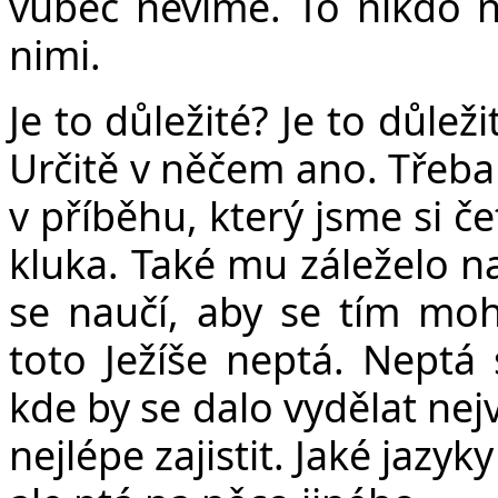
vůbec nevíme. To nikdo n
nimi.
Je to důležité? Je to důleži
Určitě v něčem ano. Třeba 
v příběhu, který jsme si če
kluka. Také mu záleželo n
se naučí, aby se tím mohl
toto Ježíše neptá. Neptá 
kde by se dalo vydělat nej
nejlépe zajistit. Jaké jazyk