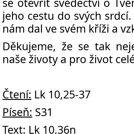
se otevřít svědectví o Tvé
jeho cestu do svých srdcí.
nám dal ve svém kříži a vzk
Děkujeme, že se tak nej
naše životy a pro život ce
Čtení:
Lk 10,25-37
Píseň:
S31
Text:
Lk 10,36n