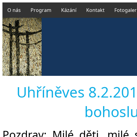
O nás
Program
Kázání
Kontakt
Fotogaler
Uhříněves 8.2.2015
bohoslu
Pozdrav:
Milé děti, milé s