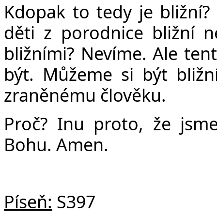
Kdopak to tedy je bližní?
děti z porodnice bližní
bližními? Nevíme. Ale te
být. Můžeme si být bližn
zraněnému člověku.
Proč? Inu proto, že jsme
Bohu. Amen.
Píseň:
S397