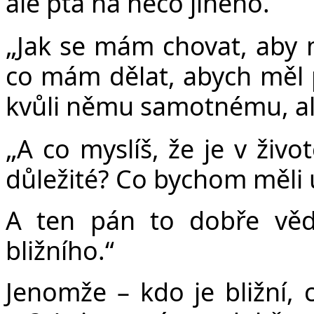
ale ptá na něco jiného.
„
Jak se mám chovat, aby m
co mám dělat, abych měl 
kvůli němu samotnému, ale
„
A co myslíš, že je v živo
důležité? Co bychom měli
A ten pán to dobře věd
bližního.“
Jenomže – kdo je bližní, 