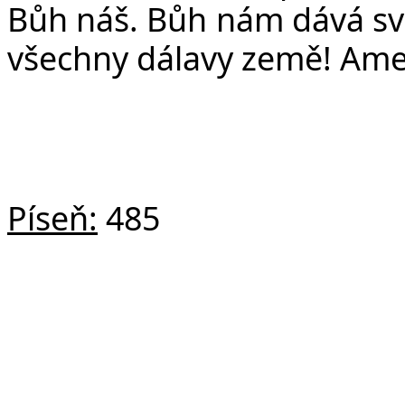
Bůh náš. Bůh nám dává svo
všechny dálavy země! Am
Píseň:
485