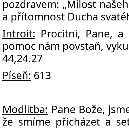
F
pozdravem: „Milost našeho 
a přítomnost Ducha svatéh
Introit:
Procitni, Pane, a
pomoc nám povstaň, vykup 
44,24.27
Píseň:
613
Modlitba:
Pane Bože, jsme
že smíme přicházet a se