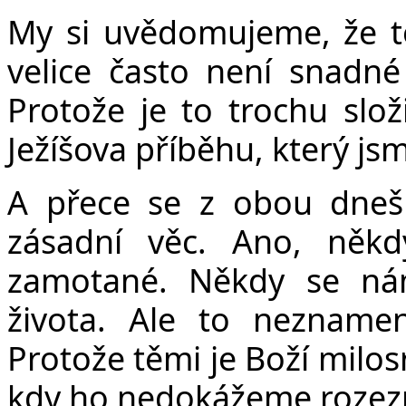
My si uvědomujeme, že to
velice často není snadné
Protože je to trochu slož
Ježíšova příběhu, který jsm
A přece se z obou dneš
zásadní věc. Ano, někd
zamotané. Někdy se ná
života. Ale to neznamen
Protože těmi je Boží milosrd
kdy ho nedokážeme rozez