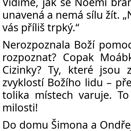
Vidíme, jak se Noemi brání
unavená a nemá sílu žít. „
vás příliš trpký.“
Nerozpoznala Boží pomocn
rozpoznat? Copak Moáb
Cizinky? Ty, které jsou 
zvyklostí Božího lidu – př
tolika místech varuje. T
milosti!
Do domu Šimona a Ondřeje 