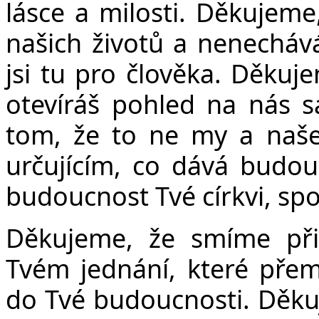
lásce a milosti. Děkujeme
našich životů a nenecháv
Č
jsi tu pro člověka. Děkuj
otevíráš pohled na nás s
tom, že to ne my a naše 
určujícím, co dává budo
budoucnost Tvé církvi, sp
Děkujeme, že smíme přic
Tvém jednání, které přem
do Tvé budoucnosti. Děkuj