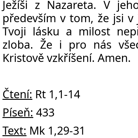
Ježíši z Nazareta. V jeh
především v tom, že jsi v 
Tvoji lásku a milost ne
zloba. Že i pro nás vše
Kristově vzkříšení. Amen.
Čtení:
Rt 1,1-14
Píseň:
433
Text:
Mk 1,29-31