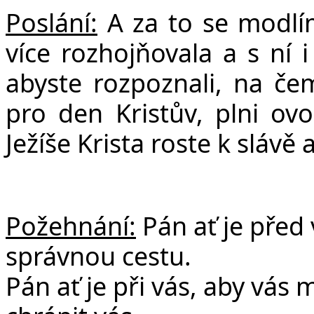
Poslání:
A za to se modlím
více rozhojňovala a s ní 
abyste rozpoznali, na čem
pro den Kristův, plni ovo
Ježíše Krista roste k slávě 
Požehnání:
Pán ať je před
správnou cestu.
Pán ať je při vás, aby vás