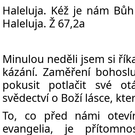
v
Haleluja. Kéž je nám Bůh
Haleluja. Ž 67,2a
Minulou neděli jsem si řík
kázání. Zaměření bohosl
pokusit potlačit své o
svědectví o Boží lásce, kte
To, co před námi oteví
evangelia, je přítomn