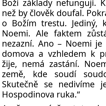
Boží základy nefungují. K
než by člověk doufal. Pok
o Božím trestu. Jediný,
Noemi. Ale faktem zůstá
nezazní. Ano – Noemi je v
domova a vzhledem k pra
žije, nemá zastání. Noe
země, kde soudí soudc
Skutečně se nedivíme j
Hospodinova ruka.“