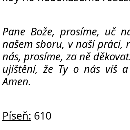
Pane Bože, prosíme, uč ná
našem sboru, v naší práci, 
nás, prosíme, za ně děkovat
ujištění, že Ty o nás víš 
Amen.
Píseň:
610