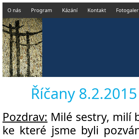
O nás
Program
Kázání
Kontakt
Fotogaler
Říčany 8.2.2015 
Pozdrav:
Milé sestry, milí 
ke které jsme byli pozv