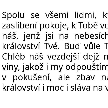
Spolu se všemi lidmi, k
zaslíbení pokoje, k Tobě 
ná
š
, jen
ž
jsi na nebesíc
království Tvé. Bu
ď
v
ů
le 
Chléb ná
š
vezdej
š
í dej
ž
n
viny, jako
ž
i my odpou
š
tí
v poku
š
ení, ale zbav 
království i moc i sláva na 