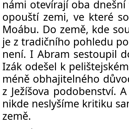
námi otevírají oba dnešní 
opouští zemi, ve které s
Moábu. Do země, kde sou
je z tradičního pohledu p
není. I Abram sestoupil d
Izák odešel k pelištejské
méně obhajitelného důvo
z Ježíšova podobenství. A
nikde neslyšíme kritiku s
země.