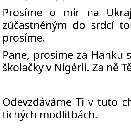
Prosíme o mír na Ukraj
zúčastněným do srdcí to
prosíme.
Pane, prosíme za Hanku s
školačky v Nigérii. Za ně T
Odevzdáváme Ti v tuto chv
tichých modlitbách.