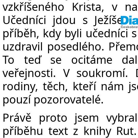
vzkříšeného Krista, v n
Učedníci jdou s Ježíšem,
příběh, kdy byli učedníci 
uzdravil posedlého. Přemo
To teď se ocitáme da
veřejnosti. V soukromí.
rodiny, těch, kteří nám j
pouzí pozorovatelé.
Právě proto jsem vybr
příběhu text z knihy Rut.