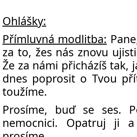
Ohlášky:
Přímluvná modlitba:
Pane,
za to, žes nás znovu ujist
Že za námi přicházíš tak,
dnes poprosit o Tvou pří
toužíme.
Prosíme, buď se ses. P
nemocnici. Opatruj ji 
prosíme.