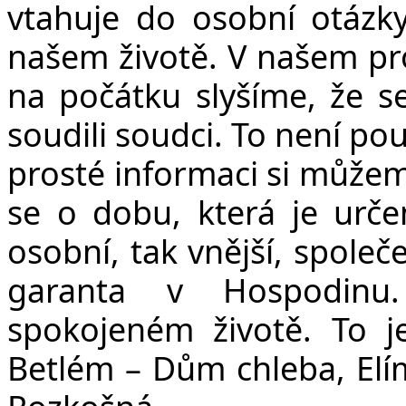
vtahuje do osobní otázk
našem životě. V našem pr
na počátku slyšíme, že s
soudili soudci. To není po
prosté informaci si může
se o dobu, která je urče
osobní, tak vnější, společ
garanta v Hospodinu
spokojeném životě. To j
Betlém – Dům chleba, Elí