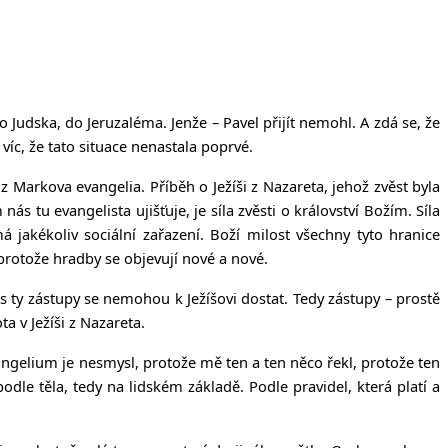
o Judska, do Jeruzaléma. Jenže – Pavel přijít nemohl. A zdá se, že
íc, že tato situace nenastala poprvé.
arkova evangelia. Příběh o Ježíši z Nazareta, jehož zvěst byla
 tu evangelista ujišťuje, je síla zvěsti o království Božím. Síla
á jakékoliv sociální zařazení. Boží milost všechny tyto hranice
 protože hradby se objevují nové a nové.
es ty zástupy se nemohou k Ježíšovi dostat. Tedy zástupy – prostě
a v Ježíši z Nazareta.
evangelium je nesmysl, protože mě ten a ten něco řekl, protože ten
dle těla, tedy na lidském základě. Podle pravidel, která platí a