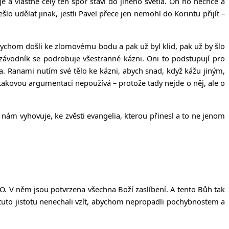
 a vlastně celý ten spor staví do jiného světla. On ho nechce a
lo udělat jinak, jestli Pavel přece jen nemohl do Korintu přijít –
že bychom došli ke zlomovému bodu a pak už byl klid, pak už by šlo
závodník se podrobuje všestranné kázni. Oni to podstupují pro
na. Ranami nutím své tělo ke kázni, abych snad, když kážu jiným,
akovou argumentaci nepoužívá – protože tady nejde o něj, ale o
k nám vyhovuje, ke zvěsti evangelia, kterou přinesl a to ne jenom
ANO. V něm jsou potvrzena všechna Boží zaslíbení. A tento Bůh tak
 tuto jistotu nenechali vzít, abychom nepropadli pochybnostem a