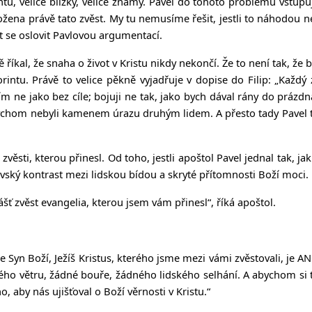
u, velice blízký, velice známý. Pavel do tohoto problému vstupuje
rožena právě tato zvěst. My tu nemusíme řešit, jestli to náhodou neš
t se oslovit Pavlovou argumentací.
ně říkal, že snaha o život v Kristu nikdy nekončí. Že to není tak, 
ntu. Právě to velice pěkně vyjadřuje v dopise do Filip: „Každý 
ím ne jako bez cíle; bojuji ne tak, jako bych dával rány do prázd
bychom nebyli kamenem úrazu druhým lidem. A přesto tady Pavel t
sti, kterou přinesl. Od toho, jestli apoštol Pavel jednal tak, ja
ký kontrast mezi lidskou bídou a skryté přítomnosti Boží moci.
šť zvěst evangelia, kterou jsem vám přinesl“, říká apoštol.
e Syn Boží, Ježíš Kristus, kterého jsme mezi vámi zvěstovali, je 
ného větru, žádné bouře, žádného lidského selhání. A abychom si
 aby nás ujišťoval o Boží věrnosti v Kristu.“