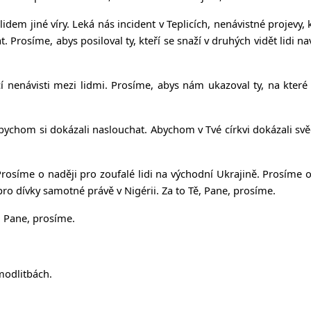
dem jiné víry. Leká nás incident v Teplicích, nenávistné projevy, k
 Prosíme, abys posiloval ty, kteří se snaží v druhých vidět lidi n
ící nenávisti mezi lidmi. Prosíme, abys nám ukazoval ty, na k
bychom si dokázali naslouchat. Abychom v Tvé církvi dokázali sv
rosíme o naději pro zoufalé lidi na východní Ukrajině. Prosíme o n
ro dívky samotné právě v Nigérii. Za to Tě, Pane, prosíme.
, Pane, prosíme.
modlitbách.