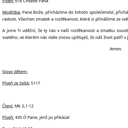
Píseň:
616 Chvalte Pána
Modlitba:
Pane Bože, přicházíme do tohoto společenství, přicház
radosti. Všechen zmatek a roztěkanost, které si přinášíme ze sv
A jsme Ti vděční, že ty nás v naší roztěkanosti a zmatku soust
svatého, ve kterém nás stále znovu ujišťuješ, že náš život patří 
Amen.
Slovo dětem:
Píseň ze Svítá:
S117
Čtení:
Mk 2,1-12
Píseň:
435 Ó Pane, jenž jsi přikázal