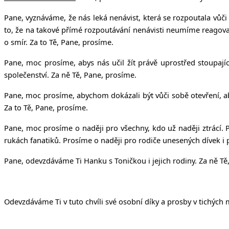
Pane, vyznáváme, že nás leká nenávist, která se rozpoutala vůči li
to, že na takové přímé rozpoutávání nenávisti neumíme reagovat.
o smír. Za to Tě, Pane, prosíme.
Pane, moc prosíme, abys nás učil žít právě uprostřed stoupaj
společenství. Za ně Tě, Pane, prosíme.
Pane, moc prosíme, abychom dokázali být vůči sobě otevření, a
Za to Tě, Pane, prosíme.
Pane, moc prosíme o naději pro všechny, kdo už naději ztrácí. P
rukách fanatiků. Prosíme o naději pro rodiče unesených dívek i p
Pane, odevzdáváme Ti Hanku s Toničkou i jejich rodiny. Za ně Tě
Odevzdáváme Ti v tuto chvíli své osobní díky a prosby v tichých 