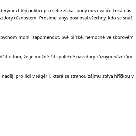
terými chtějí politici pro sebe získat body mezi voliči. Leká nás i
avzdory různostem. Prosíme, abys posiloval všechny, kdo se snaží
teré bychom mohli zapomenout. Své blízké, nemocné ve sborovém
ědčit o tom, že je možné žít společně navzdory různým názorům.
aději pro lidi v Nigérii, která se stranou zájmu stává hříčkou v