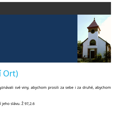
vangelické
 Ort)
yznávali své viny, abychom prosili za sebe i za druhé, abychom
anech
jeho slávu. Ž 97,2.6