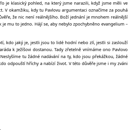
 je klasický pohled, na který jsme narazili, když jsme měli ve
íct. V okamžiku, kdy tu Pavlovu argumentaci označíme za pouhá
ůvěře, že nic není reálnějšího. Boží jednání je mnohem reálnější
ak je mu to jedno. Hájí se, aby nebylo zpochybněno evangelium –
do jaký je, jestli jsou to lidé hodní nebo zlí, jestli si zaslouží
amaráda k Ježíšovi dostanou. Tady zřetelně vnímáme ono Pavlovo
ho. Neslyšíme tu žádné nadávání na ty, kdo jsou překážkou, žádné
 kdo odpouští hříchy a nabízí život. V této důvěře jsme i my zváni
.