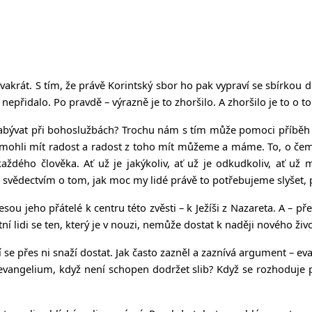
dvakrát. S tím, že právě Korintský sbor ho pak vypraví se sbírkou d
dalo. Po pravdě – výrazně je to zhoršilo. A zhoršilo je to o to v
ývat při bohoslužbách? Trochu nám s tím může pomoci příběh z M
m mohli mít radost a radost z toho mít můžeme a máme. To, o čem nás
každého člověka. Ať už je jakýkoliv, ať už je odkudkoliv, ať už m
en svědectvím o tom, jak moc my lidé právě to potřebujeme slyšet,
u jeho přátelé k centru této zvěsti – k Ježíši z Nazareta. A – př
í lidi se ten, který je v nouzi, nemůže dostat k naději nového život
teří se přes ni snaží dostat. Jak často zazněl a zaznívá argument – 
 evangelium, když není schopen dodržet slib? Když se rozhoduje po