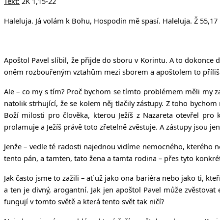
Text:
2K 1,15-22
Haleluja. Já volám k Bohu, Hospodin mě spasí. Haleluja. Ž 55,17
Apoštol Pavel slíbil, že přijde do sboru v Korintu. A to dokonce 
oněm rozbouřeným vztahům mezi sborem a apoštolem to příliš nepři
Ale – co my s tím? Proč bychom se tímto problémem měli my zab
natolik strhující, že se kolem něj tlačily zástupy. Z toho bycho
Boží milosti pro člověka, kterou Ježíš z Nazareta otevřel pro 
prolamuje a Ježíš právě toto zřetelně zvěstuje. A zástupy jsou j
Jenže – vedle té radosti najednou vidíme nemocného, kterého neso
tento pán, a tamten, tato žena a tamta rodina – přes tyto konkrétn
Jak často jsme to zažili – ať už jako ona bariéra nebo jako ti, k
a ten je divný, arogantní. Jak jen apoštol Pavel může zvěstovat
fungují v tomto světě a která tento svět tak ničí?