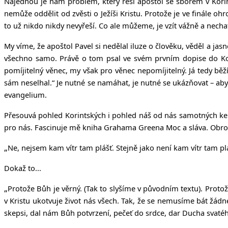
Najednou je nám problém, který řeší apoštol se sborem v Korint
nemůže oddělit od zvěsti o Ježíši Kristu. Protože je ve finále oh
to už nikdo nikdy nevyřeší. Co ale můžeme, je vzít vážně a necha
My víme, že apoštol Pavel si nedělal iluze o člověku, věděl a jas
všechno samo. Právě o tom psal ve svém prvním dopise do Kori
pomíjitelný věnec, my však pro věnec nepomíjitelný. Já tedy běž
sám neselhal.“ Je nutné se namáhat, je nutné se ukázňovat – a
evangelium.
Přesouvá pohled Korintských i pohled náš od nás samotných ke zvě
pro nás.
Fascinuje mě kniha Grahama Greena Moc a sláva. Obrovs
„
Ne, nejsem kam vítr tam plášť. Stejně jako není kam vítr tam plá
Dokaž to...
„
Protože Bůh je věrný. (Tak to slyšíme v původním textu). Protož
v Kristu ukotvuje život nás všech. Tak, že se nemusíme bát žád
skepsi, dal nám Bůh potvrzení, pečeť do srdce, dar Ducha svatého,