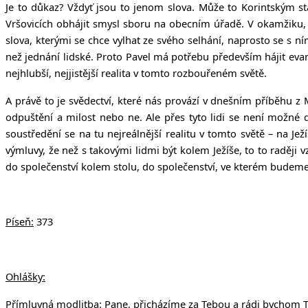
Je to důkaz? Vždyť jsou to jenom slova. Může to Korintským st
Vršovicích obhájit smysl sboru na obecním úřadě. V okamžiku,
slova, kterými se chce vylhat ze svého selhání, naprosto se s n
než jednání lidské. Proto Pavel má potřebu především hájit eva
nejhlubší, nejjistější realita v tomto rozbouřeném světě.
A právě to je svědectví, které nás provází v dnešním příběhu z Ma
odpuštění a milost nebo ne. Ale přes tyto lidi se není možné 
soustředění se na tu nejreálnější realitu v tomto světě – na Je
výmluvy, že než s takovými lidmi být kolem Ježíše, to to raději v
do společenství kolem stolu, do společenství, ve kterém budeme 
Píseň:
373
Ohlášky:
Přímluvná modlitba:
Pane, přicházíme za Tebou a rádi bychom Tě 