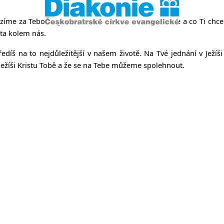
íme za Tebou a je toho mnoho, co s sebou neseme a co Ti chceme 
ěta kolem nás.
ředíš na to nejdůležitější v našem životě. Na Tvé jednání v Ježí
v Ježíši Kristu Tobě a že se na Tebe můžeme spolehnout.