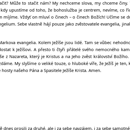
ačit? Může to stačit nám? My nechceme slova, my chceme činy. To
 kdy upustíme od toho, že bohoslužba je centrem, nevíme, co ř
ím míjíme. Vždyť on mluví o činech – o činech Božích! Učíme se d
ngelium. Sebe vlastně hájí pouze jako zvěstovatele evangelia, jin
rkova evangelia. Kolem Ježíše jsou lidé. Tam se vůbec nehodnotí, k
dostat k Ježíšovi. A přesto ti čtyři přátelé svého nemocného k
žíše z Nazareta, který je Kristus a na Jeho zvěst království Boží
zdáme. My slyšíme o veliké touze, o hluboké víře, že Ježíš je ten,
hosty našeho Pána a Spasitele Ježíše Krista. Amen.
dnes prosili za druhé, ale i za sebe navzájem, i za sebe samotné