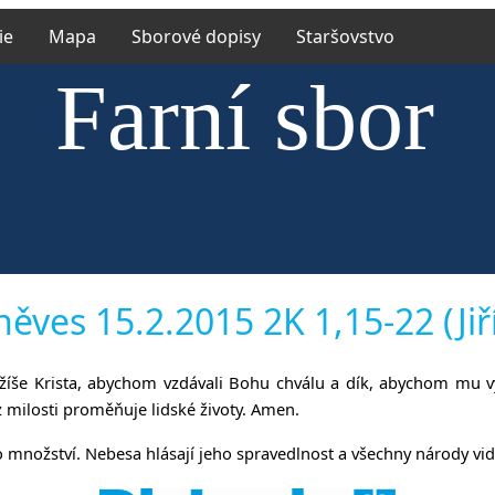
ie
Mapa
Sborové dopisy
Staršovstvo
Farní sbor
rské církve e
něves 15.2.2015 2K 1,15-22 (Jiří
ežíše Krista, abychom vzdávali Bohu chválu a dík, abychom mu v
říněvsi a Říč
 z milosti proměňuje lidské životy. Amen.
množství. Nebesa hlásají jeho spravedlnost a všechny národy vidí 