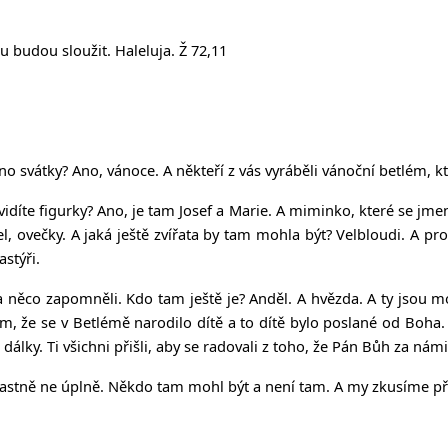
 budou sloužit. Haleluja. Ž 72,11
ávno svátky? Ano, vánoce. A někteří z vás vyráběli vánoční betlém
íte figurky? Ano, je tam Josef a Marie. A miminko, které se jmenuj
el, ovečky. A jaká ještě zvířata by tam mohla být? Velbloudi. A pro
stýři.
a něco zapomněli. Kdo tam ještě je? Anděl. A hvězda. A ty jsou mo
om, že se v Betlémě narodilo dítě a to dítě bylo poslané od Boha. A
é dálky. Ti všichni přišli, aby se radovali z toho, že Pán Bůh za nám
 vlastně ne úplně. Někdo tam mohl být a není tam. A my zkusíme při