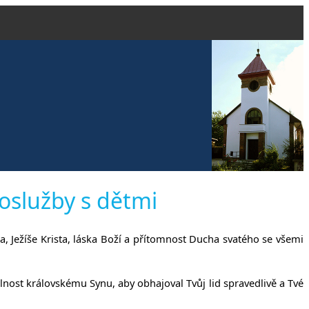
evangelické
hoslužby s dětmi
, Ježíše Krista, láska Boží a přítomnost Ducha svatého se všemi
čanech
dlnost královskému Synu, aby obhajoval Tvůj lid spravedlivě a Tvé