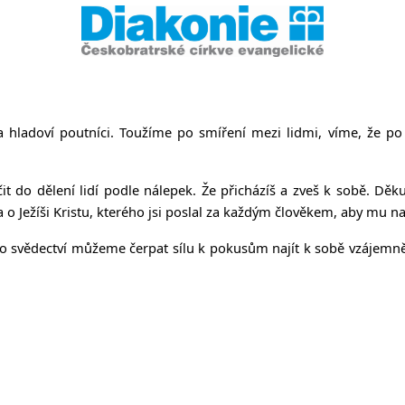
 hladoví poutníci. Toužíme po smíření mezi lidmi, víme, že po 
it do dělení lidí podle nálepek. Že přicházíš a zveš k sobě. Děku
o Ježíši Kristu, kterého jsi poslal za každým člověkem, aby mu nab
o svědectví můžeme čerpat sílu k pokusům najít k sobě vzájemně