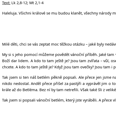
Text:
Lk 2,8-12; Mt 2,1-4
Haleluja. Všichni králové se mu budou klanět, všechny národy mu
Milé děti, chci se vás zeptat moc těžkou otázku – jaké byly ned
My si s jeho pomocí můžeme povědět vánoční příběh. Jaké tam vid
Boží dar lidem. A kdo to tam ještě je? Jsou tam zvířata – vůl, os
chcete. A kdo to tam ještě je? Když jsou tam ovečky? Jsou tam i pa
Tak jsem si ten náš betlém pěkně popsali. Ale přece jen jsme n
nikdo nedostal. Anděl přece přišel za pastýři a vyprávěl jim o t
krále až do Betléma. Bez ní by tam netrefili. Však také šli z velik
Tak jsem si popsali vánoční betlém, který jste vyráběli. A přece