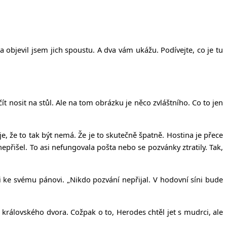
objevil jsem jich spoustu. A dva vám ukážu. Podívejte, co je tu
ít nosit na stůl. Ale na tom obrázku je něco zvláštního. Co to jen
e, že to tak být nemá. Že je to skutečně špatně. Hostina je přece
 nepřišel. To asi nefungovala pošta nebo se pozvánky ztratily. Tak,
aceli ke svému pánovi. „Nikdo pozvání nepřijal. V hodovní síni bude
královského dvora. Cožpak o to, Herodes chtěl jet s mudrci, ale