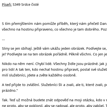
Píseň:
S349 Srdce čisté
S tím přemýšlením nám pomůže příběh, který nám přečetl Dan. Př
všechno na hostinu připraveno, co všechno je tam dobrého. Pozn
…
Sliny se jen sbíhají. Ještě vám ukážu jeden obrázek. Podívejte se
je? Podívejte se na ten obrázek pořádně. Pěkně všichni. Co jen j
Nikdo na něm není. Chybí lidé. Všechny židle jsou prázdné. Jak j
pro lidi! A tak ten, kdo nechal hostinu připravit, poslal své služ
milí služebníci, jdete a zvěte každého osobně.
A teď přijde to zvláštní. Služebníci šli a zvali, ale ti, které zv
prázdno.“
Tak. Teď už možná budete znát odpověď na moji otázku, kdo v na
ne proto, aby se poklonil, aby se radoval, ale proto, aby zabíjel.