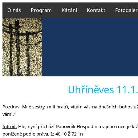
O nás
Program
Kázání
Kontakt
Fotogaler
Českobratr
Uhříněves 11.1.
Pozdrav:
Milé sestry, milí bratři, vítám vás na dnešních bohosl
v Uhř
vámi.“
Introit:
Hle, nyní přichází Panovník Hospodin a v jeho ruce je krá
ponížené podle práva. Iz 40,10 Ž 72,1n