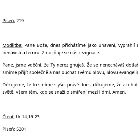
Píseň:
219
Modlitba:
Pane Bože, dnes přicházíme jako unavení, vyprahlí a
nenávisti a teroru. Zmocňuje se nás rezignace.
Pane, jsme vděční, že Ty nerezignuješ. Že se nenecháváš dotlač
smíme přijít společně a naslouchat Tvému Slovu, Slovu evangelia 
Děkujeme, že to smíme slyšet právě dnes, děkujeme, že z tohot
světě. Všem těm, kdo se snaží o smíření mezi lidmi. Amen.
Čtení:
Lk 14,16-23
Píseň:
S201