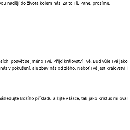
vou nadějí do života kolem nás. Za to Tě, Pane, prosíme.
sích, posv
ěť
se jméno Tvé. P
ř
ij
ď
království Tvé. Bu
ď
v
ů
le Tvá jako
nás v poku
š
ení, ale zbav nás od zlého. Nebo
ť
Tvé jest království i
sledujte Božího příkladu a žijte v lásce, tak jako Kristus miloval