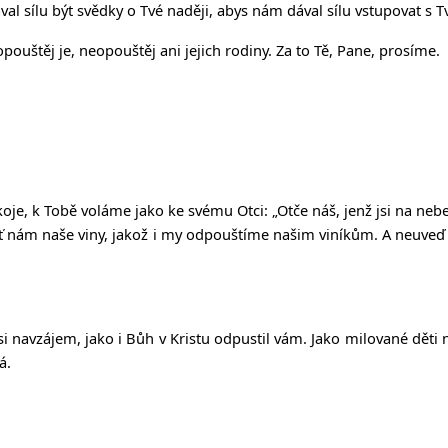
al sílu být svědky o Tvé naději, abys nám dával sílu vstupovat s T
uštěj je, neopouštěj ani jejich rodiny. Za to Tě, Pane, prosíme.
okoje, k Tobě voláme jako ke svému Otci:
„Ot
č
e ná
š
, jen
ž
jsi na nebe
ť
nám na
š
e viny, jako
ž
i my odpou
š
tíme na
š
im viník
ů
m. A neuve
ď
 navzájem, jako i Bůh v Kristu odpustil vám. Jako milované děti ná
á.