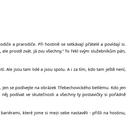
odiče a prarodiče. Při hostině se setkávají přátelé a povídají si.
t, ale prostě zvát. Já zvu všechny.“ To řekl svým služebníkům pán,
tí. Ale jsou tam lidé a jsou spolu. A i za tím, kdo tam ještě není,
. Jen se podívejte na obrázek Třebechovického betlému. Kdo jen
a něj podívat ve skutečnosti a všechny ty postavičky si pořádně
bariérami, které jsme si mezi sebe nastavěli - přišli na hostinu,