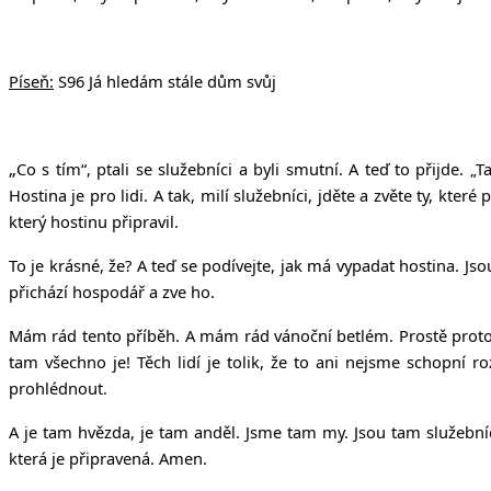
Píseň:
S96 Já hledám stále dům svůj
„
Co s tím“, ptali se služebníci a byli smutní. A teď to přijde. „
Hostina je pro lidi. A tak, milí služebníci, jděte a zvěte ty, kt
který hostinu připravil.
To je krásné, že? A teď se podívejte, jak má vypadat hostina. Jsou
přichází hospodář a zve ho.
Mám rád tento příběh. A mám rád vánoční betlém. Prostě proto,
tam všechno je! Těch lidí je tolik, že to ani nejsme schopní r
prohlédnout.
A je tam hvězda, je tam anděl. Jsme tam my. Jsou tam služebníci,
která je připravená. Amen.