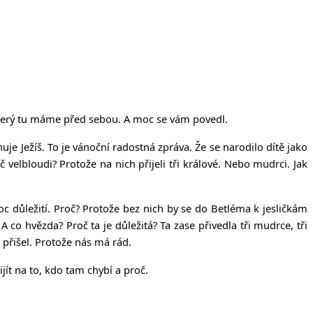
, který tu máme před sebou. A moc se vám povedl.
e Ježíš. To je vánoční radostná zpráva. Že se narodilo dítě jako
č velbloudi? Protože na nich přijeli tři králové. Nebo mudrci. Jak
c důležití. Proč? Protože bez nich by se do Betléma k jesličkám
 co hvězda? Proč ta je důležitá? Ta zase přivedla tři mudrce, tři
i přišel. Protože nás má rád.
jít na to, kdo tam chybí a proč.