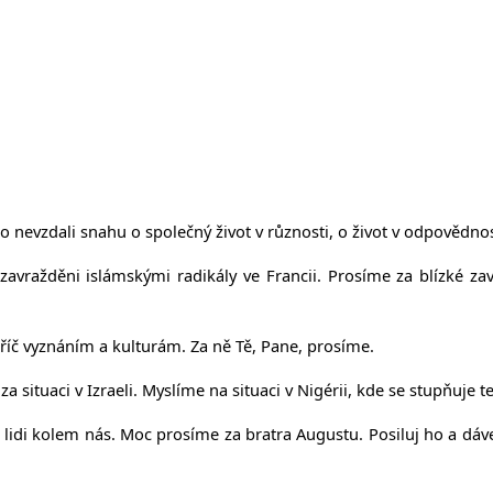
nevzdali snahu o společný život v různosti, o život v odpovědnosti
zavražděni islámskými radikály ve Francii. Prosíme za blízké za
příč vyznáním a kulturám. Za ně Tě, Pane, prosíme.
 situaci v Izraeli. Myslíme na situaci v Nigérii, kde se stupňuje t
idi kolem nás. Moc prosíme za bratra Augustu. Posiluj ho a dávej