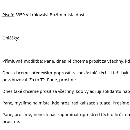
Píseň:
S359 V království Božím místa dost
Ohlášky:
Přímluvná modlitba:
Pane, dnes Tě chceme prosit za všechny, kdo 
Dnes chceme především poprosit za pozůstalé těch, kteří byli 
povzbuzoval. Za to Tě, Pane, prosíme.
Dnes také chceme prosit za všechny, kdo vyjadřují solidaritu na
Pane, myslíme na místa, kde hrozí radikalizace situace. Prosíme za
Pane, prosíme, nenech nás zapomínat uprostřed těchto hrůz na l
prosíme.