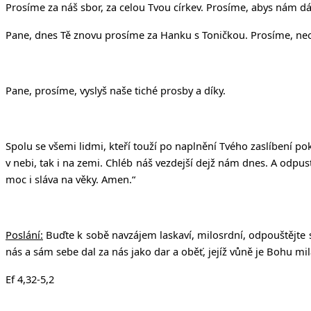
Prosíme za náš sbor, za celou Tvou církev. Prosíme, abys nám dáv
Pane, dnes Tě znovu prosíme za Hanku s Toničkou. Prosíme, neopo
Pane, prosíme, vyslyš naše tiché prosby a díky.
Spolu se všemi lidmi, kteří touží po naplnění Tvého zaslíbení p
v nebi, tak i na zemi. Chléb ná
š
vezdej
š
í dej
ž
nám dnes. A odpus
moc i sláva na v
ě
ky. Amen.“
Poslání:
Buďte k sobě navzájem laskaví, milosrdní, odpouštějte si
nás a sám sebe dal za nás jako dar a oběť, jejíž vůně je Bohu mil
Ef 4,32-5,2