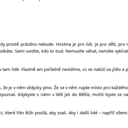
Tady prostě prázdno nebude. Hostina je pro lidi. Je pro děti, pro r
eré potkáte. Sami uvidíte, kdo to bud. Nemusíte váhat, nemáte vybíra
 tam lidé. Vlastně ani pořádně nevidíme, co se nabízí za jídlo a pi
 že je v něm vždycky plno. Že se v něm najde místo pro každého
ozpoznat. Kdybyste s námi v létě jeli do Bělče, mohli byste se n
 které Pán Bůh posílá, aby zvali. Aby i další lidé – napříč všemi 