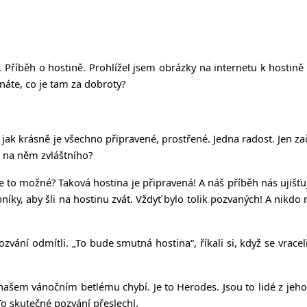
íběh o hostině. Prohlížel jsem obrázky na internetu k hostině a 
áte, co je tam za dobroty?
, jak krásně je všechno připravené, prostřené. Jedna radost. Jen zač
e na něm zvláštního?
e to možné? Taková hostina je připravená! A náš příběh nás ujišťuj
ebníky, aby šli na hostinu zvát. Vždyť bylo tolik pozvaných! A nikdo
ali, pozvání odmítli. „To bude smutná hostina“, říkali si, když se vr
šem vánočním betlému chybí. Je to Herodes. Jsou to lidé z jeho 
 To skutečné pozvání přeslechl.