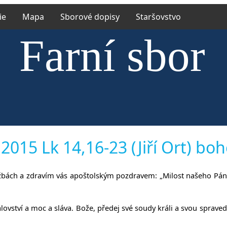
ie
Mapa
Sborové dopisy
Staršovstvo
Farní sbor
ské církve 
2015 Lk 14,16-23 (Jiří Ort) bo
užbách a zdravím vás apoštolským pozdravem: „Milost našeho Pána
íněvsi a Ří
lovství a moc a sláva. Bože, předej své soudy králi a svou sprave