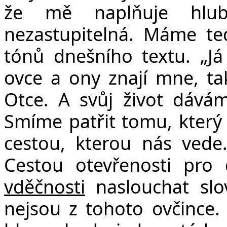
že mě naplňuje hlub
nezastupitelná. Máme te
tónů dnešního textu. „J
ovce a ony znají mne, t
Otce. A svůj život dávám
Smíme patřit tomu, který 
cestou, kterou nás vede
Cestou otevřenosti pr
vděčnosti
naslouchat sl
nejsou z tohoto ovčince. 