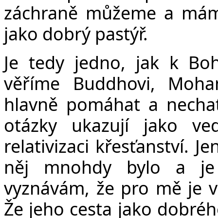
záchraně můžeme a máme
jako dobrý pastýř.
Je tedy jedno, jak k Boh
věříme Buddhovi, Moha
hlavně pomáhat
a nechat
otázky ukazují jako ved
relativizaci křesťanství. 
něj mnohdy bylo a je
vyznávám, že pro mě je vír
Že jeho cesta jako dobréh