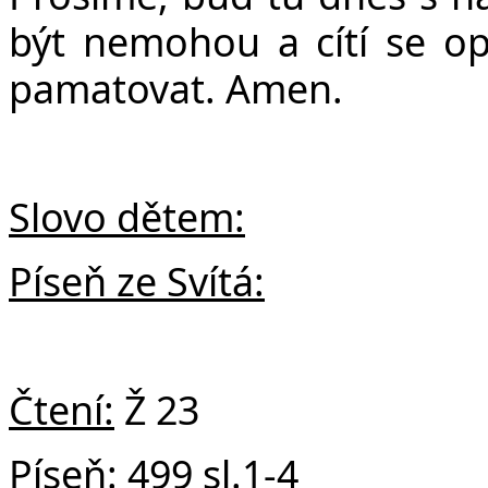
v
být nemohou a cítí se op
pamatovat. Amen.
Slovo dětem:
Píseň ze Svítá:
Čtení:
Ž 23
Píseň:
499 sl.1-4