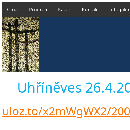
O nás
Program
Kázání
Kontakt
Fotogaler
Uhříněves 26.4.201
uloz.to/x2mWgWX2/200