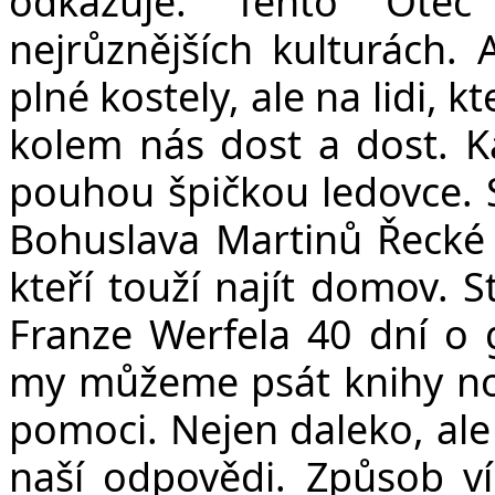
odkazuje. Tento Otec
nejrůznějších kulturách
plné kostely, ale na lidi, k
kolem nás dost a dost. Ka
pouhou špičkou ledovce. S
Bohuslava Martinů Řecké p
kteří touží najít domov. S
Franze Werfela 40 dní o
my můžeme psát knihy nové
pomoci. Nejen daleko, ale 
naší odpovědi. Způsob víry