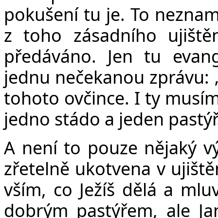
pokušení tu je. To neznam
z toho zásadního ujiště
předáváno. Jen tu evang
jednu nečekanou zprávu:
tohoto ovčince. I ty musím
jedno stádo a jeden pastýř
A není to pouze nějaký vý
zřetelně ukotvena v ujiště
vším, co Ježíš dělá a mluv
dobrým pastýřem, ale Ja