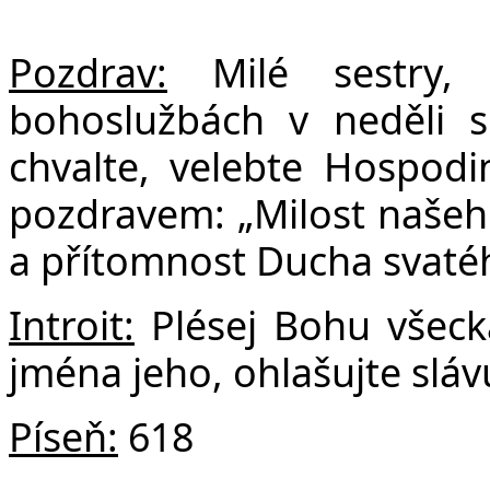
F
Pozdrav:
Milé sestry, 
bohoslužbách v neděli 
chvalte, velebte Hospod
pozdravem: „Milost našeho 
a přítomnost Ducha svatéh
Introit:
Plésej Bohu všeck
jména jeho, ohlašujte sláv
Píseň:
618