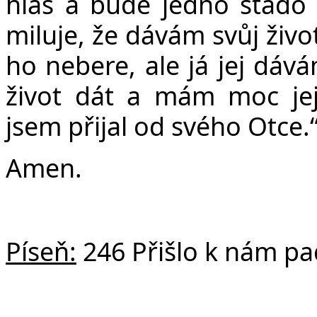
hlas a bude jedno stádo 
miluje, že dávám svůj život
ho nebere, ale já jej dá
život dát a mám moc jej
jsem přijal od svého Otce.
Amen.
Píseň:
246 Přišlo k nám pa