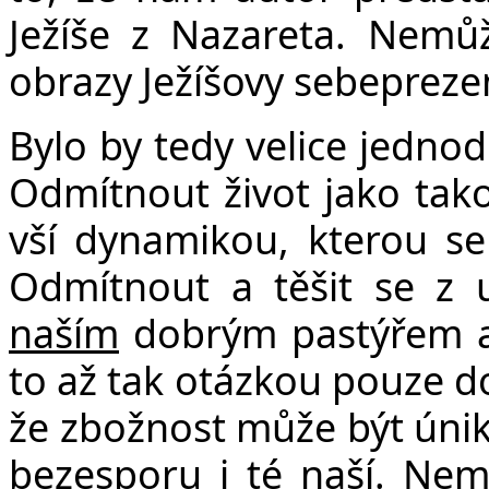
Ježíše z Nazareta. Nemů
obrazy Ježíšovy sebepreze
Bylo by tedy velice jedno
Odmítnout život jako tako
vší dynamikou, kterou se
Odmítnout a těšit se z uj
naším
dobrým pastýřem a 
to až tak otázkou pouze do
že zbožnost může být únik
bezesporu i té naší. Nemu