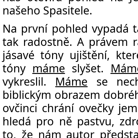
našeho Spasitele.
Na první pohled vypadá t
tak radostně. A právem 
jásavé tóny ujištění, kte
tóny
máme
slyšet.
Mám
vykreslil.
Máme
se nech
biblickým obrazem dobréh
ovčinci chrání ovečky je
hledá pro ně pastvu, zdr
to, že nám autor předsta