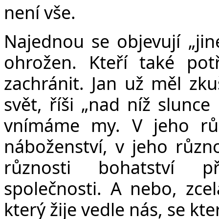
není vše.
Najednou se objevují „jiné
ohrožen. Kteří také potř
zachránit. Jan už měl zku
svět, říši „nad níž slunce
vnímáme my. V jeho různ
náboženství, v jeho různo
různosti bohatství př
společnosti. A nebo, zce
který žije vedle nás, se kt