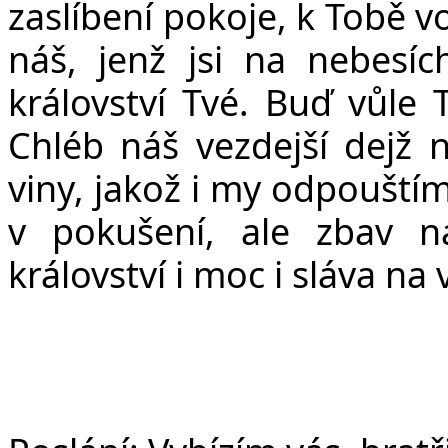
zaslíbení pokoje, k Tobě 
ná
š
, jen
ž
jsi na nebesíc
království Tvé. Bu
ď
v
ů
le 
Chléb ná
š
vezdej
š
í dej
ž
n
viny, jako
ž
i my odpou
š
tí
v poku
š
ení, ale zbav 
království i moc i sláva na 