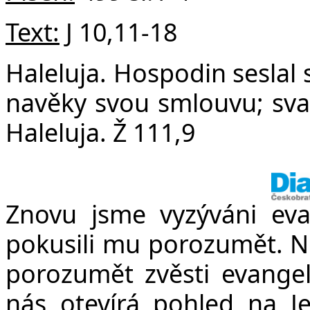
Text:
J 10,11-18
Haleluja. Hospodin seslal 
navěky svou smlouvu; svat
Haleluja. Ž 111,9
Znovu jsme vyzýváni ev
pokusili mu porozumět. N
porozumět zvěsti evangeli
nás otevírá pohled na Jež