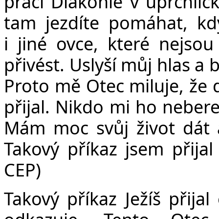
práci Diakonie v uprchlic
tam jezdíte pomáhat, k
i jiné ovce, které nejso
přivést. Uslyší můj hlas a
Proto mě Otec miluje, že d
přijal. Nikdo mi ho nebere
Mám moc svůj život dát 
Takový příkaz jsem přijal
CEP)
Takový příkaz Ježíš přija