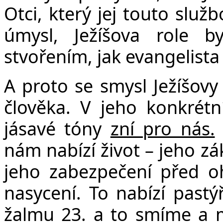
Otci, který jej touto služb
úmysl, Ježíšova role b
stvořením, jak evangelista
A proto se smysl Ježíšovy
člověka. V jeho konkrétní
jásavé tóny
zní pro nás.
nám nabízí život – jeho zák
jeho zabezpečení před o
nasycení. To nabízí pastý
žalmu 23. a to smíme a m