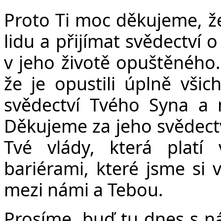
Č
Proto Ti moc děkujeme, ž
lidu a přijímat svědectví 
v jeho životě opuštěného. Ž
že je opustili úplně vši
svědectví Tvého Syna a n
Děkujeme za jeho svědectv
Tvé vlády, která platí 
bariérami, které jsme si 
mezi námi a Tebou.
Prosíme, buď tu dnes s ná