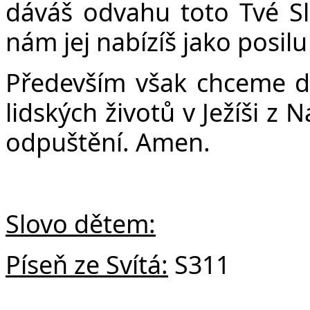
Č
dáváš odvahu toto Tvé Slo
nám jej nabízíš jako posil
Především však chceme děk
lidských životů v Ježíši z 
odpuštění. Amen.
Slovo dětem:
Píseň ze Svítá:
S311