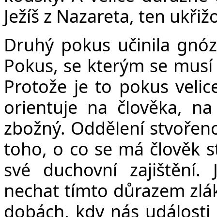
Ježíš z Nazareta, ten ukřiž
Druhý pokus učinila gnóz
Pokus, se kterým se musí 
Protože je to pokus velic
orientuje na člověka, na
zbožný. Oddělení stvořenos
toho, o co se má člověk s
své duchovní zajištění
nechat tímto důrazem zlák
dobách, kdy nás události 