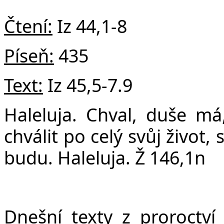
v
Čtení:
Iz 44,1-8
Píseň:
435
Text:
Iz 45,5-7.9
Haleluja. Chval, duše m
chválit po celý svůj život
budu. Haleluja. Ž 146,1n
Dnešní texty z proroctví