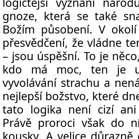
logičtější vyznání náro
gnoze, která se také sn
Božím působení. V okolí 
přesvědčení, že vládne te
– jsou úspěšní. To je něco
kdo má moc, ten je urču
vyvolávání strachu a nenáv
nejlepší božstvo, které d
tato logika není cizí an
Právě proroci však do ní
kousky. A velice důrazně d