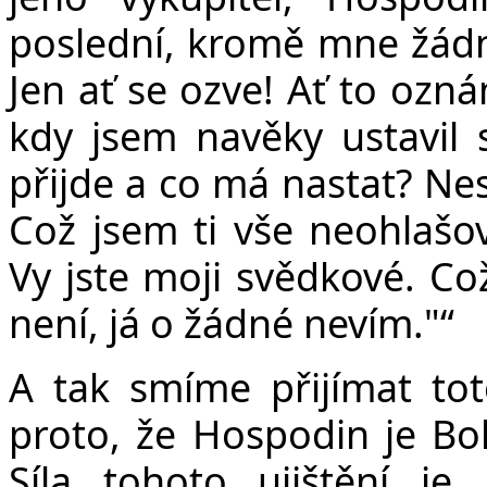
poslední, kromě mne žádn
Jen ať se ozve! Ať to ozná
kdy jsem navěky ustavil 
přijde a co má nastat? Ne
Což jsem ti vše neohlaš
Vy jste moji svědkové. Co
není, já o žádné nevím."“
A tak smíme přijímat tot
proto, že Hospodin je Boh
Síla tohoto ujištění j