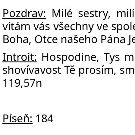
F
Pozdrav:
Milé sestry, milí 
vítám vás všechny ve spole
Boha, Otce našeho Pána Jež
Introit:
Hospodine, Tys mů
shovívavost Tě prosím, smi
119,57n
Píseň:
184