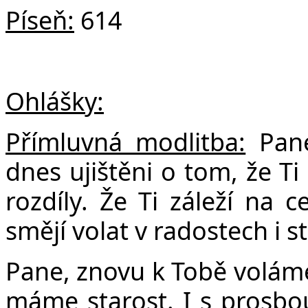
Píseň:
614
Ohlášky:
Přímluvná modlitba:
Pane
dnes ujištěni o tom, že Ti
rozdíly. Že Ti záleží na 
smějí volat v radostech i s
Pane, znovu k Tobě volám
máme starost. I s prosbou