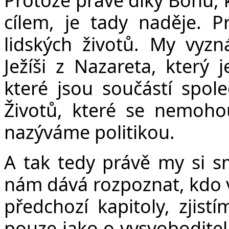
cílem, je tady naděje. 
lidských životů. My vyz
Ježíši z Nazareta, který 
které jsou součástí společ
Životů, které se nemohou
nazýváme politikou.
A tak tedy právě my si sm
nám dává rozpoznat, kdo v
předchozí kapitoly, zjis
pouze jako o vysvoboditeli