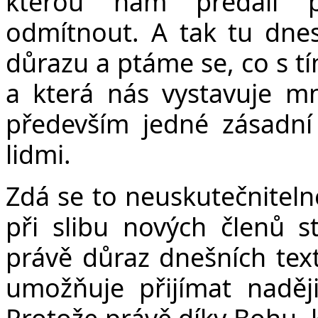
kterou nám předali p
odmítnout. A tak tu dnes
důrazu a ptáme se, co s tí
a která nás vystavuje 
především jedné zásadní 
lidmi.
Zdá se to neuskutečnitelné
při slibu nových členů s
právě důraz dnešních tex
umožňuje přijímat naděj
Protože právě díky Bohu, kt