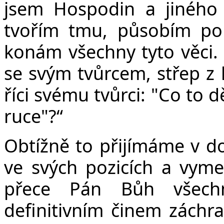
jsem Hospodin a jiného 
tvořím tmu, působím pok
konám všechny tyto věci.
se svým tvůrcem, střep z 
říci svému tvůrci: "Co to 
ruce"?“
Obtížně to přijímáme v do
ve svých pozicích a vymez
přece Pán Bůh všech
definitivním činem záchra