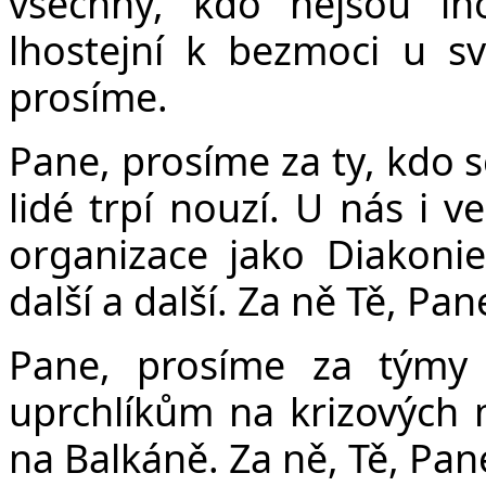
všechny, kdo nejsou lho
lhostejní k bezmoci u sv
prosíme.
Pane, prosíme za ty, kdo 
lidé trpí nouzí. U nás i 
organizace jako Diakonie
další a další. Za ně Tě, Pa
Pane, prosíme za týmy 
uprchlíkům na krizových m
na Balkáně. Za ně, Tě, Pan