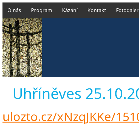
O nás
Program
Kázání
Kontakt
Fotogaler
Uhříněves 25.10.201
ulozto.cz/xNzqJKKe/15