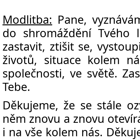
Modlitba:
Pane, vyznáváme
do shromáždění Tvého l
zastavit, ztišit se, vystou
životů, situace kolem n
společnosti, ve světě. Zas
Tebe.
Děkujeme, že se stále o
něm znovu a znovu otevír
i na vše kolem nás. Děku