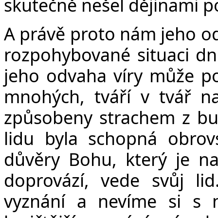
skutečně nešel dějinami p
A právě proto nám jeho o
rozpohybované situaci dn
jeho odvaha víry může pom
mnohých, tváří v tvář n
způsobeny strachem z bu
lidu byla schopná obrov
důvěry Bohu, který je na
doprovází, vede svůj l
vyznání a nevíme si s 