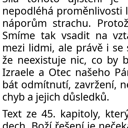
nepodléhá proměnlivosti l
náporům strachu. Proto
Smíme tak vsadit na vzt
mezi lidmi, ale právě i se
že neexistuje nic, co by 
Izraele a Otec našeho Pá
bát odmítnutí, zavržení, 
chyb a jejich důsledků.
Text ze 45. kapitoly, kter
dech. Boží řešení je neče