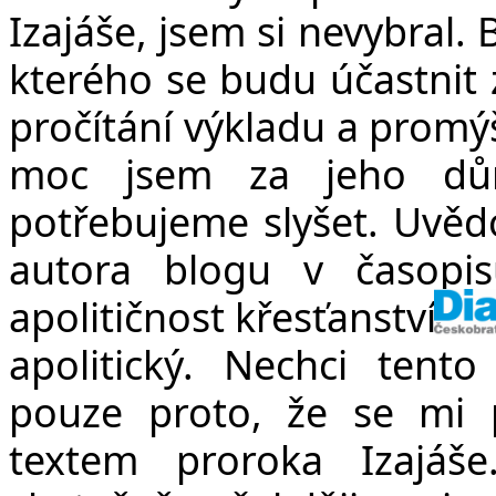
Izajáše, jsem si nevybral.
kterého se budu účastnit
pročítání výkladu a promýš
moc jsem za jeho důr
potřebujeme slyšet. Uvědo
autora blogu v časopis
apolitičnost křesťanství. P
apolitický. Nechci tento
pouze proto, že se mi 
textem proroka Izajáše