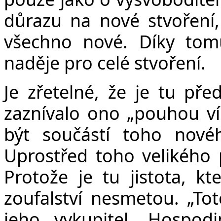
důrazu na nové stvoření, 
všechno nové. Díky tomu
naděje pro celé stvoření.
Je zřetelné, že je tu pře
zaznívalo ono „pouhou ví
být součástí toho novéh
Uprostřed toho velikého 
Protože je tu jistota, k
zoufalství nesmetou. „Tot
jeho vykupitel, Hospod