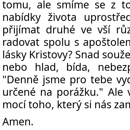
tomu, ale smíme se z to
nabídky života uprostře
přijímat druhé ve vší r
radovat spolu s apoštole
lásky Kristovy? Snad souž
nebo hlad, bída, nebez
"Denně jsme pro tebe vyd
určené na porážku." Ale 
mocí toho, který si nás zam
Amen.