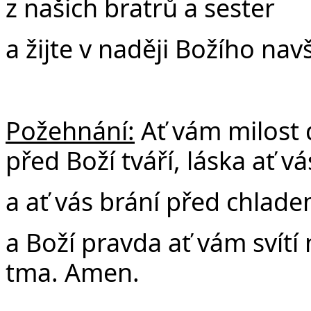
z našich bratrů a sester
a žijte v naději Božího navš
Požehnání:
Ať vám milost
před Boží tváří, láska ať vá
a ať vás brání před chlad
a Boží pravda ať vám svítí
tma. Amen.