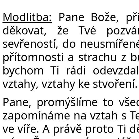
Č
Modlitba:
Pane Bože, při
děkovat, že Tvé pozvá
sevřeností, do neusmířené
přítomnosti a strachu z 
bychom Ti rádi odevzdal
vztahy, vztahy ke stvoření.
Pane, promýšlíme to všec
zapomínáme na vztah s T
ve víře. A právě proto Ti