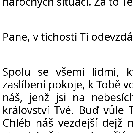
náročných situací. Za to T
Pane, v tichosti Ti odevzd
Spolu se všemi lidmi, k
zaslíbení pokoje, k Tobě 
ná
š
, jen
ž
jsi na nebesíc
království Tvé. Bu
ď
v
ů
le 
Chléb ná
š
vezdej
š
í dej
ž
n