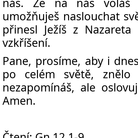
nás. Že na nás voláš
umožňuješ naslouchat svěd
přinesl Ježíš z Nazareta
vzkříšení.
Pane, prosíme, aby i dne
po celém světě, znělo 
nezapomínáš, ale oslovuj
Amen.
Čtení:
Gn 12,1-9