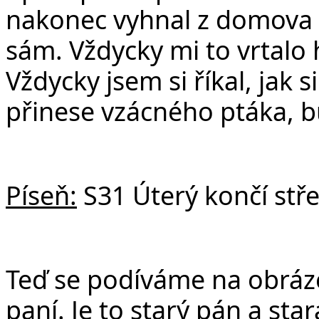
nakonec vyhnal z domova v
sám. Vždycky mi to vrtalo h
Vždycky jsem si říkal, jak 
přinese vzácného ptáka, bu
Píseň:
S31 Úterý končí stř
Teď se podíváme na obráze
paní. Je to starý pán a star