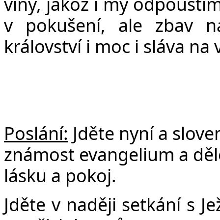
viny, jako
ž
i my odpou
š
tí
v poku
š
ení, ale zbav 
království i moc i sláva na 
Poslání:
Jděte nyní a slov
známost evangelium a dělej
lásku a pokoj.
Jděte v naději setkání s 