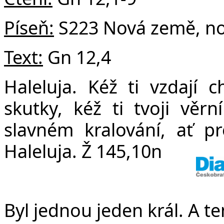
v
Píseň:
S223 Nová země, n
Text:
Gn 12,4
Haleluja. Kéž ti vzdají 
skutky, kéž ti tvoji věr
slavném kralování, ať pr
Haleluja. Ž 145,10n
Byl jednou jeden král. A te