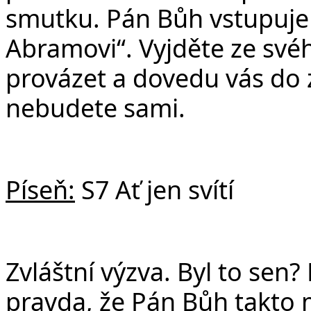
smutku. Pán Bůh vstupuje 
Abramovi“. Vyjděte ze své
provázet a dovedu vás do 
nebudete sami.
Píseň:
S7 Ať jen svítí
Zvláštní výzva. Byl to sen?
pravda, že Pán Bůh takto 