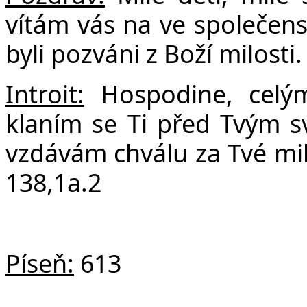
Fa
vítám vás na ve společen
byli pozváni z Boží milosti.
Introit:
Hospodine, celým
klaním se Ti před Tvým
vzdávám chválu za Tvé mil
138,1a.2
Píseň:
613