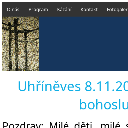
O nás
Program
Kázání
Kontakt
Fotogaler
Uhříněves 8.11.201
bohoslu
Pozdrav:
Milé děti, milé se