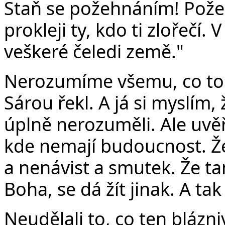
Staň se požehnáním! Pože
prokleji ty, kdo ti zlořečí
veškeré čeledi země."
Nerozumíme všemu, co to
Sárou řekl. A já si myslím
úplně nerozuměli. Ale uvěř
kde nemají budoucnost. Že
a nenávist a smutek. Že t
Boha, se dá žít jinak. A tak 
Neudělali to, co ten blázni