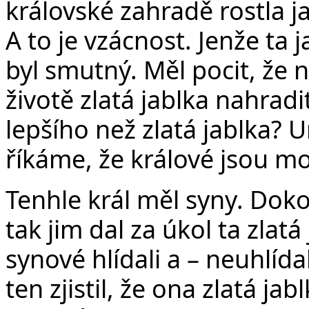
královské zahradě rostla ja
A to je vzácnost. Jenže ta j
byl smutný. Měl pocit, že n
životě zlatá jablka nahradit
lepšího než zlatá jablka? Urč
říkáme, že králové jsou mo
Tenhle král měl syny. Dokon
tak jim dal za úkol ta zlatá
synové hlídali a – neuhlídal
ten zjistil, že ona zlatá ja