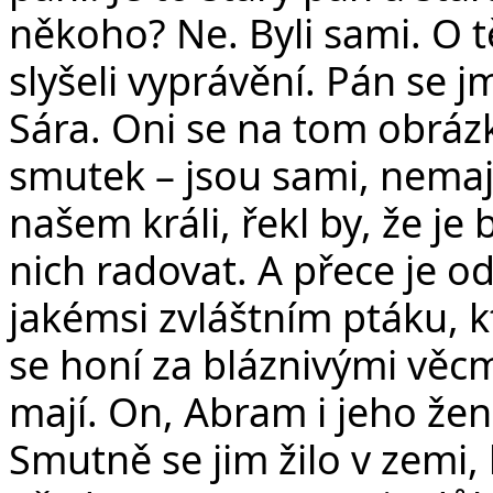
někoho? Ne. Byli sami. O 
slyšeli vyprávění. Pán se 
Sára. Oni se na tom obrázk
smutek – jsou sami, nemají
našem králi, řekl by, že je 
nich radovat. A přece je od
jakémsi zvláštním ptáku, kt
se honí za bláznivými věcm
mají. On, Abram i jeho že
Smutně se jim žilo v zemi,