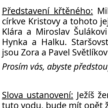
Představení křtěného:
Mi
církve Kristovy a tohoto j
Klára a Miroslav Šulákovi
Hynka a Halku. Staršovs
jsou Zora a Pavel Světlíkov
Prosím vás, abyste předstoup
Slova ustanovení:
Ježíš ž
tuto vodu, bude mít opět ž