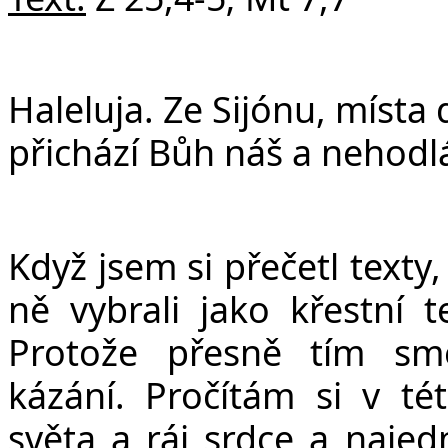
Haleluja. Ze Sijónu, místa
přichází Bůh náš a nehodlá
Když jsem si přečetl texty
ně vybrali jako křestní t
Protože přesně tím sm
kázání. Pročítám si v t
světa a ráj srdce a najed