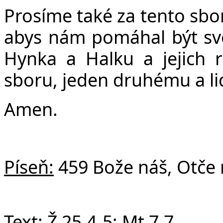
Prosíme také za tento sbor
abys nám pomáhal být svě
Hynka a Halku a jejich 
sboru, jeden druhému a l
Amen.
Píseň:
459 Bože náš, Otče 
Text:
Ž 25,4-5; Mt 7,7