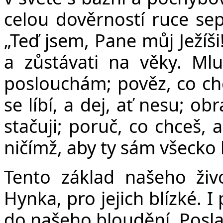
celou dověrností ruce se
„Teď jsem, Pane můj Ježíši
a zůstávati na věky. Ml
poslouchám; pověz, co chce
se líbí, a dej, ať nesu; o
stačuji; poruč, co chceš, 
ničímž, aby ty sám všecko b
Tento základ našeho živ
Hynka, pro jejich blízké. 
do našeho bloudění. Posla