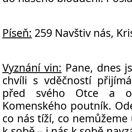
Píseň:
259 Navštiv nás, Kri
Vyznání vin:
Pane, dnes js
chvíli s vděčností přijí
před svého Otce a od
Komenského poutník. Odev
co nás tíží, co nemůžeme u
k sobě – i nás k sobě nav