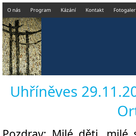
O nás
Program
Kázání
Kontakt
Fotogaler
Uhříněves 29.11.201
Or
Pozdrav:
Milé děti, milé se