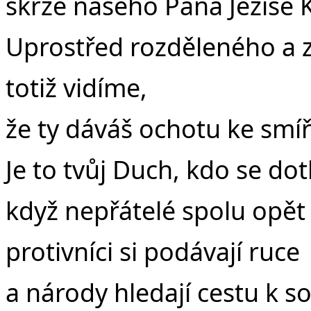
skrze našeho Pána Ježíše K
Uprostřed rozděleného a 
totiž vidíme,
že ty dáváš ochotu ke smíř
Je to tvůj Duch, kdo se dotk
když nepřátelé spolu opět
protivníci si podávají ruce
a národy hledají cestu k s