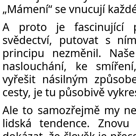
„Mámení“ se vnucují každ
A proto je fascinující
svědectví, putovat s ní
principu nezměnil. Naš
naslouchání, ke smíření
vyřešit násilným způsob
cesty, je tu působivě vykre
Ale to samozřejmě my ne
lidská tendence. Znov
dokázat, že člověk je přec