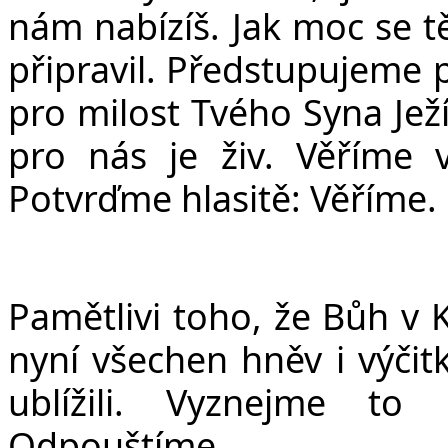
nám nabízíš. Jak moc se tě
připravil. Předstupujeme 
pro milost Tvého Syna Ježí
pro nás je živ. Věříme 
Potvrďme hlasitě: Věříme.
Pamětlivi toho, že Bůh v 
nyní všechen hněv i výči
ublížili. Vyznejme to 
Odpouštíme.