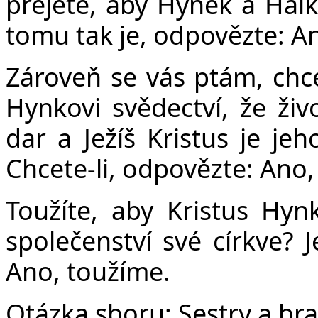
přejete, aby Hynek a Halka
tomu tak je, odpovězte: A
Zároveň se vás ptám, chce
Hynkovi svědectví, že ži
dar a Ježíš Kristus je je
Chcete-li, odpovězte: Ano,
Toužíte, aby Kristus Hyn
společenství své církve? J
Ano, toužíme.
Otázka sboru:
Sestry a bra