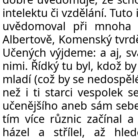
intelektu či vzdělání. Tuto 
uvědomoval při mnoha p
Albertově, Komenský tvrd
Učených výjdeme: a aj, sv
nimi. Řídký tu byl, kdož b
mladí (což by se nedospělé
než i ti starci vespolek 
učenějšího aneb sám sebe 
tím více různic začínal a
házel a střílel, až hle