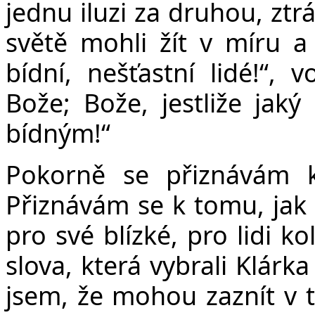
jednu iluzi za druhou, zt
světě mohli žít v míru 
bídní, nešťastní lidé!“, 
Bože; Bože, jestliže jak
bídným!“
Pokorně se přiznávám k
Přiznávám se k tomu, jak
pro své blízké, pro lidi k
slova, která vybrali Klárk
jsem, že mohou zaznít v t