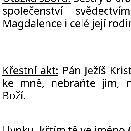
společenství svědect
Magdalence i celé její rod
Křestní akt:
Pán Ježíš Kris
ke mně, nebraňte jim, n
Boží.
Hynku
, křtím tě ve jméno 