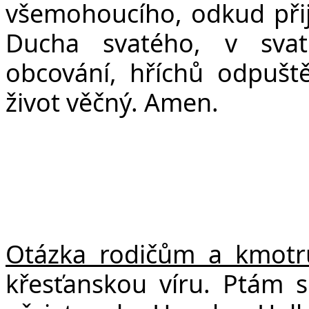
všemohoucího, odkud přijd
Ducha svatého, v svat
obcování, hříchů odpuště
život věčný. Amen.
Otázka rodičům a kmot
křesťanskou víru. Ptám s