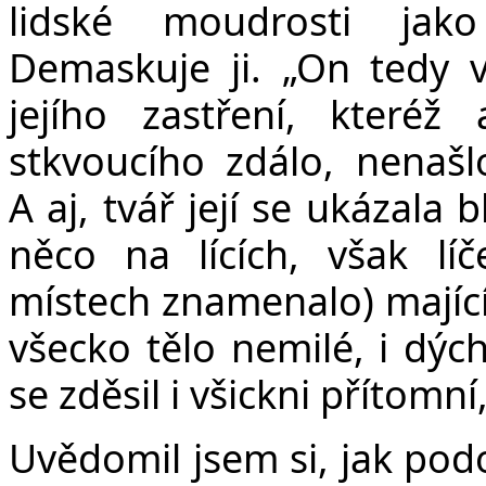
lidské moudrosti jak
Demaskuje ji. „On tedy v
jejího zastření, které
stkvoucího zdálo, nenašl
A aj, tvář její se ukázala 
něco na lících, však l
místech znamenalo) mající;
všecko tělo nemilé, i dýc
se zděsil i všickni přítomní,
Uvědomil jsem si, jak po