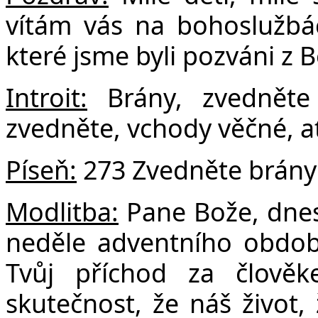
F
vítám vás na bohoslužbác
které jsme byli pozváni z Bo
Introit:
Brány, zvedněte 
zvedněte, vchody věčné, ať 
Píseň:
273 Zvedněte brány
Modlitba:
Pane Bože, dnes
neděle adventního obdo
Tvůj příchod za člově
skutečnost, že náš život,