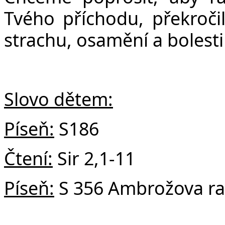
Č
Tvého příchodu, překročil
strachu, osamění a bolest
Slovo dětem:
Píseň:
S186
Čtení:
Sir 2,1-11
Píseň:
S 356 Ambrožova ra