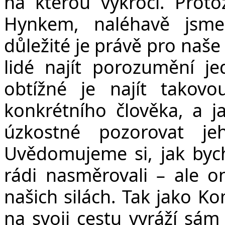
na kterou vykročí. Proto
Hynkem, naléhavě jsme
důležité je právě pro naše
lidé najít porozumění j
obtížné je najít takov
konkrétního člověka, a j
úzkostné pozorovat je
Uvědomujeme si, jak byc
rádi nasměrovali – ale o
našich silách. Tak jako K
na svoji cestu vyráží sám