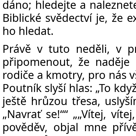
dáno; hledejte a naleznet
Biblické svědectví je, že 
ho hledat.
Právě v tuto neděli, v p
připomenout, že naděje 
rodiče a kmotry, pro nás v
Poutník slyší hlas: „T
o když
ještě hrůzou třesa, uslyš
„Navrať se!““ „„Vítej, víte
pověděv, objal mne přívě