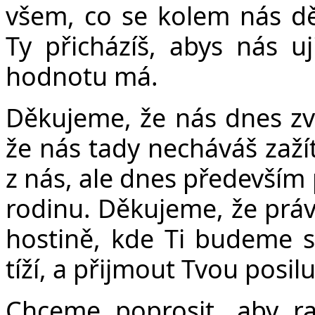
všem, co se kolem nás dě
Ty přicházíš, abys nás uj
hodnotu má.
Děkujeme, že nás dnes zve
že nás tady necháváš zaží
z nás, ale dnes především 
rodinu. Děkujeme, že práv
hostině, kde Ti budeme 
tíží, a přijmout Tvou posil
Chceme poprosit, aby ra