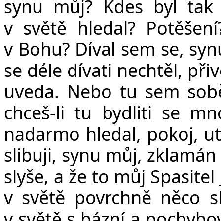
synu můj? Kdes byl tak
v světě hledal? Potěšen
v Bohu? Díval sem se, synu
se déle dívati nechtěl, př
uveda. Nebo tu sem sobě 
chceš-li tu bydliti se m
nadarmo hledal, pokoj, utě
slibuji, synu můj, zklamán
slyše, a že to můj Spasitel
v světě povrchně něco sl
v světě s bázní a pochybo