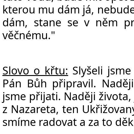
v
kterou mu dám já, nebude 
dám, stane se v něm pr
věčnému."
Slovo o křtu:
Slyšeli jsme
Pán Bůh připravil. Naděj
jsme přijati. Naději života
z Nazareta, ten Ukřižovaný
smíme radovat a za to děko