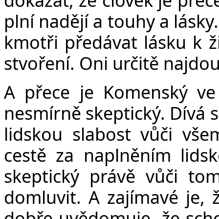
plní nadějí a touhy a lásk
kmotři předávat lásku k ž
stvoření. Oni určitě najdo
A přece je Komenský ve
nesmírně skeptický. Dívá s
lidskou slabost vůči vš
cestě za naplněním lidsk
skeptický právě vůči to
domluvit. A zajímavé je, ž
dobře uvědomuje, že scho