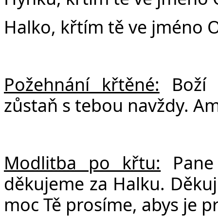
Halko
, křtím tě ve jméno 
Požehnání křtěné:
Boží 
zůstaň s tebou navždy. A
Modlitba po křtu:
Pane 
děkujeme za Halku. Děkuje
moc Tě prosíme, abys je 