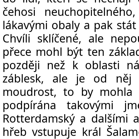
čehosi neuchopitelného
lákavými obaly a pak stá
Chvíli sklíčené, ale nep
přece mohl být ten zákl
později než k oblasti n
záblesk, ale je od něj
moudrost, to by mohla b
podpírána takovými jm
Rotterdamský a dalšími a
hřeb vstupuje král Šalam