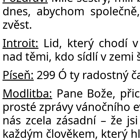
F
dnes, abychom společně, z
zvěst.
Introit:
Lid, který chodí v
nad těmi, kdo sídlí v zemi š
Píseň:
299 Ó ty radostný č
Modlitba:
Pane Bože, přic
prosté zprávy vánočního ev
nás zcela zásadní – že jsi
každým člověkem, který hl