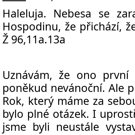
v
Haleluja. Nebesa se zara
Hospodinu, že přichází, že
Ž 96,11a.13a
Uznávám, že ono první 
poněkud nevánoční. Ale př
Rok, který máme za sebou,
bylo plné otázek. I uprost
jsme byli neustále vyst