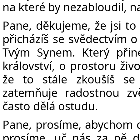
na které by nezabloudil, n
Pane, děkujeme, že jsi to
Č
přicházíš se svědectvím o 
Tvým Synem. Který přin
království, o prostoru živ
že to stále zkoušíš se 
zatemňuje radostnou zvě
často dělá ostudu.
Pane, prosíme, abychom dn
prosíme, uč nás za ně dě