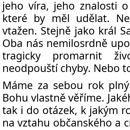
jeho víra, jeho znalosti o
které by měl udělat. Nes
vtažen. Stejně jako král S
Oba nás nemilosrdně upoz
tragicky promarnit živ
neodpouští chyby. Nebo t
Máme za sebou rok plný
Bohu vlastně věříme. Jakéh
tak i do otázek, k jakým 
na vztahu občanského a cí