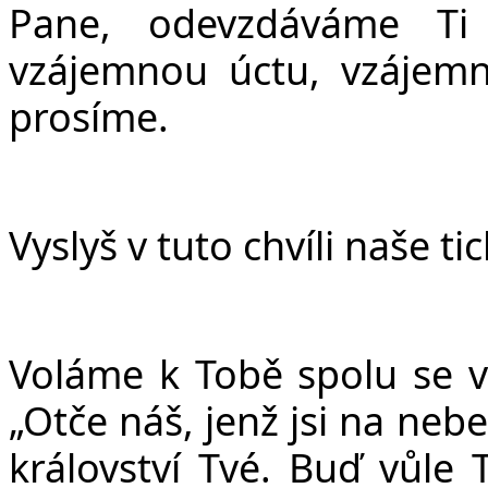
Pane, odevzdáváme Ti
vzájemnou úctu, vzájemn
prosíme.
Vyslyš v tuto chvíli naše ti
Voláme k Tobě spolu se vš
„Ot
č
e ná
š
, jen
ž
jsi na nebe
království Tvé. Bu
ď
v
ů
le 