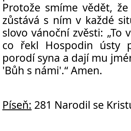
Protože smíme vědět, že
zůstává s ním v každé sit
slovo vánoční zvěsti: „To 
co řekl Hospodin ústy 
porodí syna a dají mu jmé
'Bůh s námi'.“ Amen.
Píseň:
281 Narodil se Kris