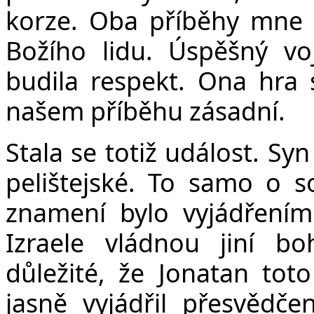
korze. Oba příběhy mne uc
Božího lidu. Úspěšný voj
budila respekt. Ona hra s
našem příběhu zásadní.
Stala se totiž událost. Sy
pelištejské. To samo o s
znamení bylo vyjádření
Izraele vládnou jiní b
důležité, že Jonatan tot
jasně vyjádřil přesvědče