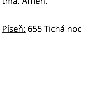
tma. Amen.
Píseň:
655 Tichá noc