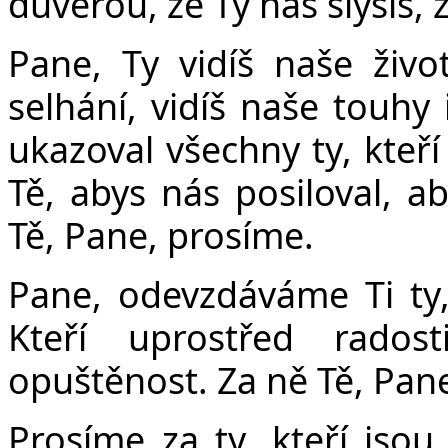
důvěrou, že Ty nás slyšíš, 
Pane, Ty vidíš naše živo
selhání, vidíš naše touhy
ukazoval všechny ty, kteř
Tě, abys nás posiloval, 
Tě, Pane, prosíme.
Pane, odevzdáváme Ti ty, 
Kteří uprostřed radost
opuštěnost. Za ně Tě, Pan
Prosíme za ty, kteří jsou