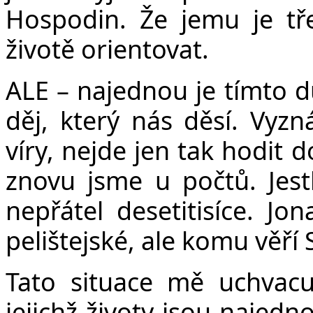
Hospodin. Že jemu je tř
životě orientovat.
ALE – najednou je tímto 
děj, který nás děsí. Vyzn
víry, nejde jen tak hodit 
znovu jsme u počtů. Jestl
nepřátel desetitisíce. Jo
pelištejské, ale komu věří
Tato situace mě uchvacuj
jejichž životy jsou najedn