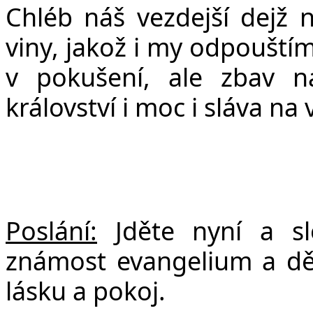
Chléb ná
š
vezdej
š
í dej
ž
n
viny, jako
ž
i my odpou
š
tí
v poku
š
ení, ale zbav 
království i moc i sláva na 
Poslání:
Jděte nyní a s
známost evangelium a děle
lásku a pokoj.