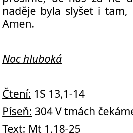
naděje byla slyšet i tam,
Amen.
Noc hluboká
Čtení:
1S 13,1-14
Píseň:
304 V tmách čekáme T
Text:
Mt 1,18-25