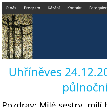
O nás
Program
Kázání
Kontakt
Fotogaler
Uhříněves 24.12.201
půlnočn
Pozdrav:
Milé sestry, milí b