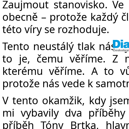
Zaujmout stanovisko. Ve 
obecně – protože každý č
této víry se rozhoduje.
Tento neustálý tlak nás vy
to je, čemu věříme. Z 
kterému věříme. A to v
protože nás vede k samot
V tento okamžik, kdy jsem
mi vybavily dva příběhy
příběh Tóny Brtka, hla