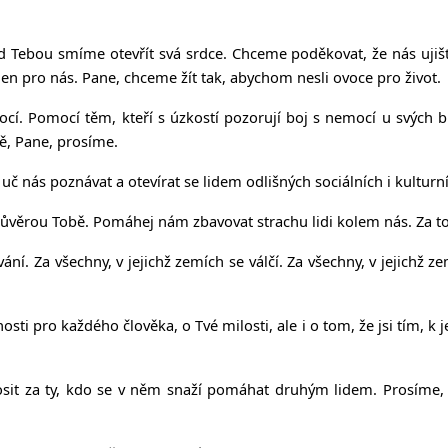
 Tebou smíme otevřít svá srdce. Chceme poděkovat, že nás ujišťu
nejen pro nás. Pane, chceme žít tak, abychom nesli ovoce pro život.
cí. Pomocí těm, kteří s úzkostí pozorují boj s nemocí u svých b
Tě, Pane, prosíme.
nás poznávat a otevírat se lidem odlišných sociálních i kulturní
důvěrou Tobě. Pomáhej nám zbavovat strachu lidi kolem nás. Za to
ní. Za všechny, v jejichž zemích se válčí. Za všechny, v jejichž z
osti pro každého člověka, o Tvé milosti, ale i o tom, že jsi tím, k
osit za ty, kdo se v něm snaží pomáhat druhým lidem. Prosíme,