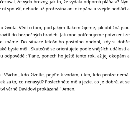
čekával, že vydá hrozny, jak to, že vydala odporná pláňata?
Nyní
 ní spoušť, nebude už prořezána ani okopána a vzejde bodláčí a
ho života. Vědí o tom, pod jakým tlakem žijeme, jak obtížná jsou
uzavřít do bezpečných hradeb. Jak moc potřebujeme potvrzení ze
bře známe. Do situace letošního postního období, kdy si dobře
ké byste měli. Skutečně se orientujete podle vnějších událostí a
 odpověděl: 'Pane, ponech ho ještě tento rok, až jej okopám a
! Všichni, kdo žízníte, pojďte k vodám, i ten, kdo peníze nemá.
ek za to, co nenasytí? Poslechněte mě a jezte, co je dobré, ať se
tví věrně Davidovi prokázaná." Amen.