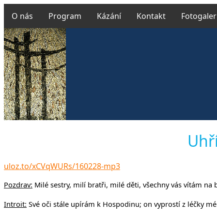
O nás
Program
Kázání
Kontakt
Fotogaler
Českobrat
Uhří
uloz.to/xCVqWURs/160228-mp3
v Uh
Pozdrav:
Milé sestry, milí bratři, milé děti, všechny vás vítám na
Introit:
Své oči stále upírám k Hospodinu; on vyprostí z léčky mé 