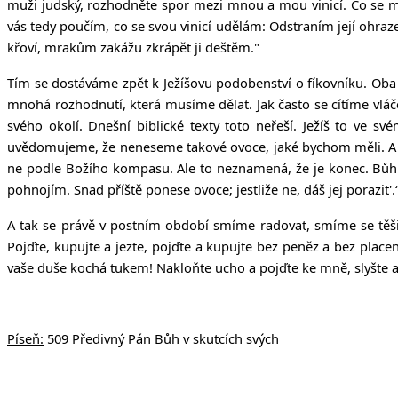
muži judský, rozhodněte spor mezi mnou a mou vinicí.
Co se m
vás tedy poučím, co se svou vinicí udělám: Odstraním její ohraze
křoví, mrakům zakážu zkrápět ji deštěm."
Tím se dostáváme zpět k Ježíšovu podobenství o fíkovníku. Oba t
mnohá rozhodnutí, která musíme dělat. Jak často se cítíme vlá
svého okolí. Dnešní biblické texty toto neřeší. Ježíš to ve 
uvědomujeme, že neneseme takové ovoce, jaké bychom měli. A tráp
ne podle Božího kompasu. Ale to neznamená, že je konec. Bůh 
pohnojím.
Snad příště ponese ovoce; jestliže ne, dáš jej porazit'.
A tak se právě v postním období smíme radovat, smíme se těšit 
Pojďte, kupujte a jezte, pojďte a kupujte bez peněz a bez placen
vaše duše kochá tukem! Nakloňte ucho a pojďte ke mně, slyšte 
Píseň:
509 Předivný Pán Bůh v skutcích svých