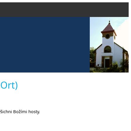
vangelické
 Ort)
anech
všichni Božími hosty.