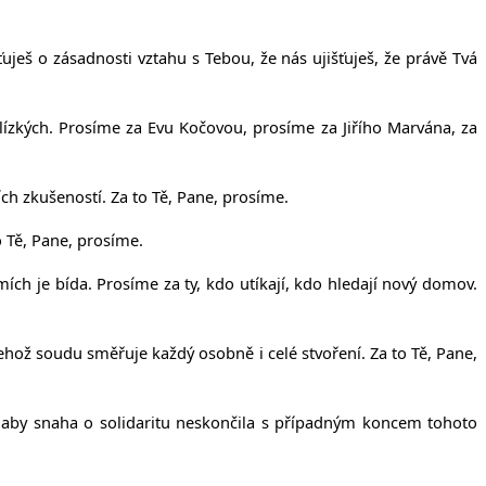
ješ o zásadnosti vztahu s Tebou, že nás ujišťuješ, že právě Tvá
lízkých. Prosíme za Evu Kočovou, prosíme za Jiřího Marvána, za
ch zkušeností. Za to Tě, Pane, prosíme.
 Tě, Pane, prosíme.
emích je bída. Prosíme za ty, kdo utíkají, kdo hledají nový domov.
 jehož soudu směřuje každý osobně i celé stvoření. Za to Tě, Pane,
 aby snaha o solidaritu neskončila s případným koncem tohoto