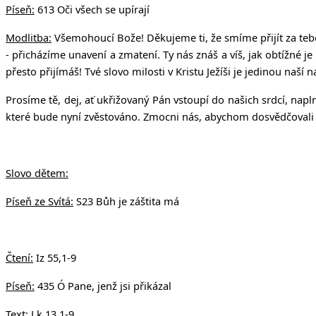
Píseň:
613 Oči všech se upírají
Modlitba:
Všemohoucí Bože! Děkujeme ti, že smíme přijít za tebo
- přicházíme unavení a zmatení. Ty nás znáš a víš, jak obtížné je
přesto přijímáš! Tvé slovo milosti v Kristu Ježíši je jedinou naší n
Prosíme tě, dej, ať ukřižovaný Pán vstoupí do našich srdcí, nap
které bude nyní zvěstováno. Zmocni nás, abychom dosvědčovali tv
Slovo dětem:
Píseň ze Svítá:
S23 Bůh je záštita má
Čtení:
Iz 55,1-9
Píseň:
435 Ó Pane, jenž jsi přikázal
Text:
Lk 13,1-9