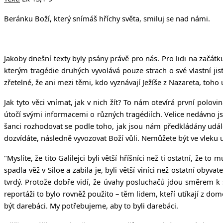
Beránku Boží, který snímáš hříchy světa, smiluj se nad námi.
Jakoby dnešní texty byly psány právě pro nás. Pro lidi na začátku
kterým tragédie druhých vyvolává pouze strach o své vlastní jis
zřetelné, že ani mezi těmi, kdo vyznávají Ježíše z Nazareta, to
Jak tyto věci vnímat, jak v nich žít? To nám otevírá první polovi
útočí svými informacemi o různých tragédiích. Velice nedávno jsme
šanci rozhodovat se podle toho, jak jsou nám předkládány událost
dozvídáte, následně vyvozovat Boží vůli. Nemůžete být ve vleku u
"Myslíte, že tito Galilejci byli větší hříšníci než ti ostatní, že to m
spadla věž v Siloe a zabila je, byli větší viníci než ostatní obyva
tvrdý. Protože dobře vidí, že úvahy posluchačů jdou směrem k seb
reportáži to bylo rovněž použito – těm lidem, kteří utíkají z do
být darebáci. My potřebujeme, aby to byli darebáci.