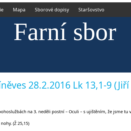
ie
Mapa
Sborové dopisy
Staršovstvo
Farní sbor
rské církve e
něves 28.2.2016 Lk 13,1-9 (Jiří
říněvsi a Říč
 bohoslužbách na 3. neděli postní – Oculi – s ujištěním, že jsme tu 
nohy. (Ž 25,15)