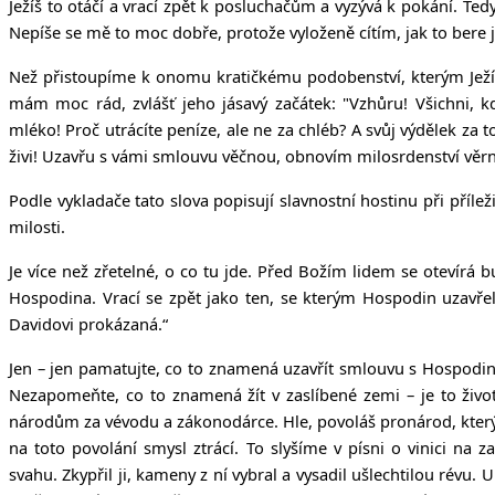
Ježíš to otáčí a vrací zpět k posluchačům a vyzývá k pokání. Ted
Nepíše se mě to moc dobře, protože vyloženě cítím, jak to bere jis
Než přistoupíme k onomu kratičkému podobenství, kterým Ježíš i
mám moc rád, zvlášť jeho jásavý začátek:
"Vzhůru! Všichni, k
mléko!
Proč utrácíte peníze, ale ne za chléb? A svůj výdělek za 
živi! Uzavřu s vámi smlouvu věčnou, obnovím milosrdenství věr
Podle vykladače tato slova popisují slavnostní hostinu při příl
milosti.
Je více než zřetelné, o co tu jde. Před Božím lidem se otevírá
Hospodina. Vrací se zpět jako ten, se kterým Hospodin uzavře
Davidovi prokázaná.“
Jen – jen pamatujte, co to znamená uzavřít smlouvu s Hospodine
Nezapomeňte, co to znamená žít v zaslíbené zemi – je to život
národům za vévodu a zákonodárce.
Hle, povoláš pronárod, který
na toto povolání smysl ztrácí. To slyšíme v písni o vinici n
svahu.
Zkypřil ji, kameny z ní vybral a vysadil ušlechtilou révu. 