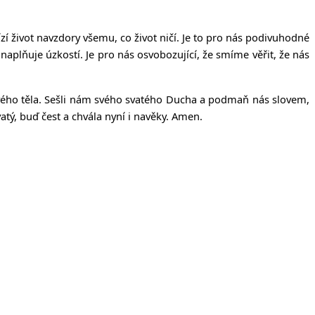
 život navzdory všemu, co život ničí. Je to pro nás podivuhodné
 naplňuje úzkostí. Je pro nás osvobozující, že smíme věřit, že nás
u svého těla. Sešli nám svého svatého Ducha a podmaň nás slovem,
tý, buď čest a chvála nyní i navěky. Amen.