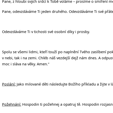
Pane, z hloubi svých srdcí k Tobě voláme – prosíme o smíření me
Pane, odevzdáváme Ti jeden druhého. Odevzdáváme Ti své přátele
Odevzdáváme Ti v tichosti své osobní díky i prosby.
Spolu se všemi lidmi, kteří touží po naplnění Tvého zaslíbení p
v nebi, tak i na zemi. Chléb ná
š
vezdej
š
í dej
ž
nám dnes. A odpus
moc i sláva na v
ě
ky. Amen.“
Poslání:
Jako milované děti následujte Božího příkladu
a žijte v
Požehnání:
Hospodin ti požehnej a opatruj tě. Hospodin rozjasni