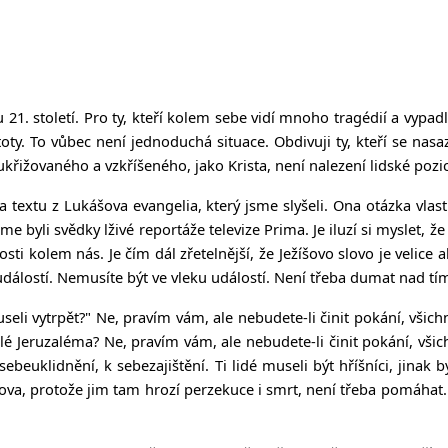
 21. století. Pro ty, kteří kolem sebe vidí mnoho tragédií a vypad
toty. To vůbec není jednoduchá situace. Obdivuji ty, kteří se na
ho ukřižovaného a vzkříšeného, jako Krista, není nalezení lidské 
na textu z Lukášova evangelia, který jsme slyšeli. Ona otázka vlas
 byli svědky lživé reportáže televize Prima. Je iluzí si myslet, ž
i kolem nás. Je čím dál zřetelnější, že Ježíšovo slovo je velice 
dálostí. Nemusíte být ve vleku událostí. Není třeba dumat nad tím
useli vytrpět?"
Ne, pravím vám, ale nebudete-li činit pokání, všic
telé Jeruzaléma?
Ne, pravím vám, ale nebudete-li činit pokání, vši
euklidnění, k sebezajištění. Ti lidé museli být hříšníci, jinak b
mova, protože jim tam hrozí perzekuce i smrt, není třeba pomáhat. O