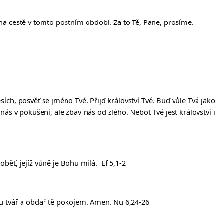
na cestě v tomto postním období. Za to Tě, Pane, prosíme.
sích, posv
ěť
se jméno Tvé. P
ř
ij
ď
království Tvé. Bu
ď
v
ů
le Tvá jako
nás v poku
š
ení, ale zbav nás od zlého. Nebo
ť
Tvé jest království i
 oběť, jejíž vůně je Bohu milá. Ef 5,1-2
ou tvář a obdař tě pokojem. Amen. Nu 6,24-26