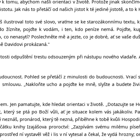
y k tomu, abychom našli orientaci v životě. Protože jinak skončím
totu. Jak nás to přetáčí od našich jistot k té jediné jistotě, a to 
lustroval toto své slovo, vraťme se ke starozákonnímu textu, kter
do žízníte, pojďte k vodám, i ten, kdo peníze nemá. Pojďte, ku
to, co nenasytí? Poslechněte mě a jezte, co je dobré, ať se vaše d
ně Davidovi prokázaná."
ežitosti odpuštění trestu odsouzeným při nástupu nového vladaře.
 budoucnost. Pohled se přetáčí z minulosti do budoucnosti. Vrací 
l smlouvu. „Nakloňte ucho a pojďte ke mně, slyšte a budete ži
m. Jen pamatujte, kde hledat orientaci v životě. „Dotazujte se Ho
, který se ptá po Boží vůli, ať je situace kolem vás jakákoliv. 
 neznáš, pronárod, který tě nezná, přiběhne k tobě kvůli Hospodinu
a začátku knihy Izajášova proroctví: „Zazpívám svému milému pís
Uprostřed ní vystavěl věž i lis v ní vytesal a čekal, že vydá hrozny