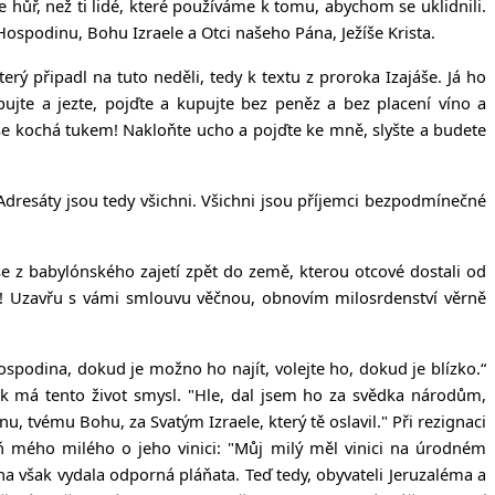
e hůř, než ti lidé, které používáme k tomu, abychom se uklidnili.
k Hospodinu, Bohu Izraele a Otci našeho Pána, Ježíše Krista.
ý připadl na tuto neděli, tedy k textu z proroka Izajáše. Já ho
pujte a jezte, pojďte a kupujte bez peněz a bez placení víno a
uše kochá tukem!
Nakloňte ucho a pojďte ke mně, slyšte a budete
 Adresáty jsou tedy všichni. Všichni jsou příjemci bezpodmínečné
se z babylónského zajetí zpět do země, kterou otcové dostali od
vi! Uzavřu s vámi smlouvu věčnou, obnovím milosrdenství věrně
spodina, dokud je možno ho najít, volejte ho, dokud je blízko.“
Pak má tento život smysl. "Hle, dal jsem ho za svědka národům,
, tvému Bohu, za Svatým Izraele, který tě oslavil." Při rezignaci
eň mého milého o jeho vinici: "Můj milý měl vinici na úrodném
; ona však vydala odporná pláňata.
Teď tedy, obyvateli Jeruzaléma a