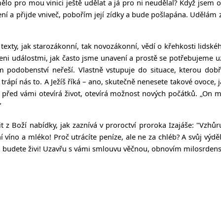
ělo pro mou vinici ještě udělat a já pro ni neudělal? Když jsem o
ní a přijde vniveč, pobořím její zídky a bude pošlapána.
Udělám z
exty, jak starozákonní, tak novozákonní, vědí o křehkosti lidské
čeni událostmi, jak často jsme unavení a prostě se potřebujeme 
svém podobenství neřeší. Vlastně vstupuje do situace, kterou do
í nás to. A Ježíš říká – ano, skutečně nenesete takové ovoce, ja
před vámi otevírá život, otevírá možnost nových počátků.
„
On mu
“
z Boží nabídky, jak zaznívá v proroctví proroka Izajáše: "Vzhůru
í víno a mléko! Proč utrácíte peníze, ale ne za chléb? A svůj výděl
a budete živi! Uzavřu s vámi smlouvu věčnou, obnovím milosrdens