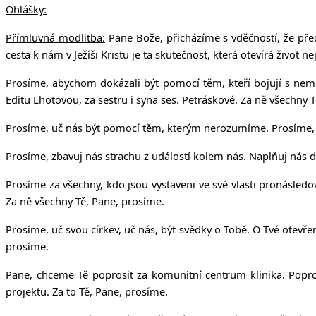
Ohlášky:
Přímluvná modlitba:
Pane Bože, přicházíme s vděčností, že před
cesta k nám v Ježíši Kristu je ta skutečnost, která otevírá život 
Prosíme, abychom dokázali být pomocí těm, kteří bojují s nemo
Editu Lhotovou, za sestru i syna ses. Petráskové. Za ně všechny 
Prosíme, uč nás být pomocí těm, kterým nerozumíme. Prosíme, uč 
Prosíme, zbavuj nás strachu z událostí kolem nás. Naplňuj nás 
Prosíme za všechny, kdo jsou vystaveni ve své vlasti pronásledová
Za ně všechny Tě, Pane, prosíme.
Prosíme, uč svou církev, uč nás, být svědky o Tobě. O Tvé otevřen
prosíme.
Pane, chceme Tě poprosit za komunitní centrum klinika. Popr
projektu. Za to Tě, Pane, prosíme.