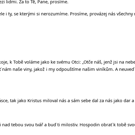
zi lidmi. Za to Tě, Pane, prosíme.
 i ty, se kterými si nerozumíme. Prosíme, provázej nás všechny 
okoje, k Tobě voláme jako ke svému Otci:
„Ot
č
e ná
š
, jen
ž
jsi na nebe
ť
nám na
š
e viny, jako
ž
i my odpou
š
tíme na
š
im viník
ů
m. A neuve
ď
 lásce, tak jako Kristus miloval nás a sám sebe dal za nás jako dar a
 nad tebou svou tvář a buď ti milostiv. Hospodin obrať k tobě sv