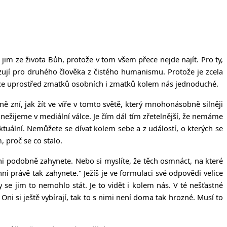
l jim ze života Bůh, protože v tom všem přece nejde najít. Pro ty,
sazují pro druhého člověka z čistého humanismu. Protože je zcela
pozice uprostřed zmatků osobních i zmatků kolem nás jednoduché.
tně zní, jak žít ve víře v tomto světě, který mnohonásobně silněji
e nežijeme v mediální válce. Je čím dál tím zřetelnější, že nemáme
aktuální. Nemůžete se dívat kolem sebe a z událostí, o kterých se
, proč se co stalo.
hni podobně zahynete.
Nebo si myslíte, že těch osmnáct, na které
chni právě tak zahynete."
Ježíš je ve formulaci své odpovědi velice
y se jim to nemohlo stát. Je to vidět i kolem nás. V té nešťastné
ni si ještě vybírají, tak to s nimi není doma tak hrozné. Musí to