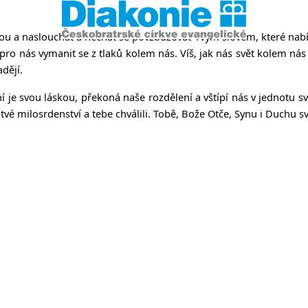
u a naslouchat a nechat se povzbuzovat Tvým slovem, které nabízí
 pro nás vymanit se z tlaků kolem nás. Víš, jak nás svět kolem nás
adějí.
lní je svou láskou, překoná naše rozdělení a vštípí nás v jednot
é milosrdenství a tebe chválili. Tobě, Bože Otče, Synu i Duchu sva