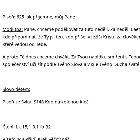
v Uhří
Píseň:
625 Jak příjemné, můj Pane
Modlitba:
Pane, chceme poděkovat za tuto neděli. Za neděli Laet
kde připomínat, že Ty jsi ten, kdo přišel v Ježíši Kristu za člov
které vedou od Tebe.
A proto Tě dnes chceme chválit. Za Tvou nabídku smíření s Tebou
společenství učí žít podle Tvého Slova a v síle Tvého Ducha svat
Slovo dětem:
Píseň ze Svítá:
S148 Kdo na kolenou klečí
Čtení:
Lk 15,1-3.11b-32
Píseň:
443 Přijď, Králi věčný náš