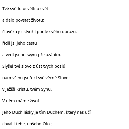
Tvé světlo osvětlilo svět
a dalo povstat životu;
člověka jsi stvořil podle svého obrazu,
řídil jsi jeho cestu
a vedl jsi ho svým přikázáním.
Slyšel tvé slovo z úst tvých poslů,
nám všem jsi řekl své věčné Slovo:
v Ježíši Kristu, tvém Synu.
V něm máme život.
Jeho Duch lásky je tím Duchem, který nás učí
chválit tebe, našeho Otce,