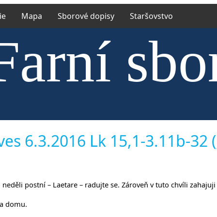
ie
Mapa
Sborové dopisy
Staršovstvo
Farní sbo
trské cír
es 6.3.2016 Lk 15,1-3.11b-32 (J
. neděli postní – Laetare – radujte se. Zároveň v tuto chvíli zahaj
va domu.