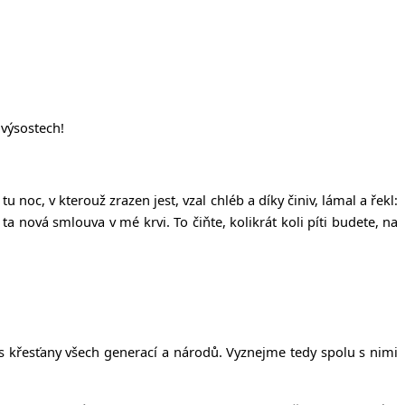
 výsostech!
u noc, v kterouž zrazen jest, vzal chléb a díky činiv, lámal a řekl:
ta nová smlouva v mé krvi. To čiňte, kolikrát koli píti budete, na
í s křesťany všech generací a národů. Vyznejme tedy spolu s nimi