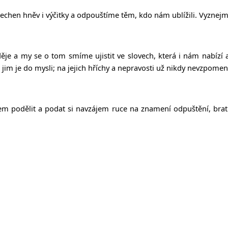
echen hněv i výčitky a odpouštíme těm, kdo nám ublížili. Vyznejm
děje a my se o tom smíme ujistit ve slovech, která i nám nabízí 
jim je do mysli; na jejich hříchy a nepravosti už nikdy nevzpomen
m podělit a podat si navzájem ruce na znamení odpuštění, bratrs