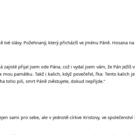
emě tvé slávy. Požehnaný, který přicházíš ve jménu Páně. Hosana na
zajisté přijal jsem ode Pána, což i vydal jsem vám, že Pán Ježíš v t
na mou památku. Takž i kalich, když povečeřel, řka: Tento kalich je 
ha toho pili, smrt Páně zvěstujete, dokud nepřijde.“
ejen sami pro sebe, ale v jednotě církve Kristovy, ve společenstv