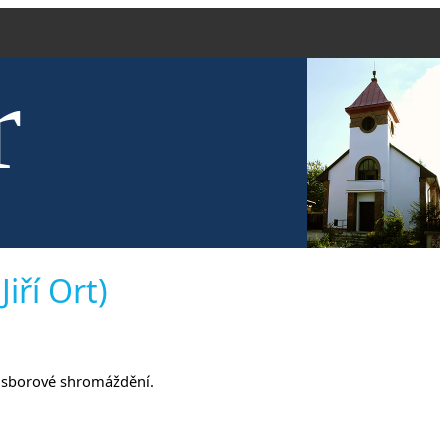
r
kve evang
iří Ort)
uji sborové shromáždění.