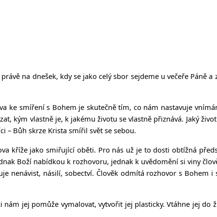
že právě na dnešek, kdy se jako celý sbor sejdeme u večeře Páně 
zva ke smíření s Bohem je skutečně tím, co nám nastavuje vnímán
ázat, kým vlastně je, k jakému životu se vlastně přiznává. Jaký živ
 – Bůh skrze Krista smířil svět se sebou.
ova kříže jako smiřující oběti. Pro nás už je to dosti obtížná pře
ednak Boží nabídkou k rozhovoru, jednak k uvědomění si viny člově
uje nenávist, násilí, sobectví. Člověk odmítá rozhovor s Bohem i 
nám jej pomůže vymalovat, vytvořit jej plasticky. Vtáhne jej do ži