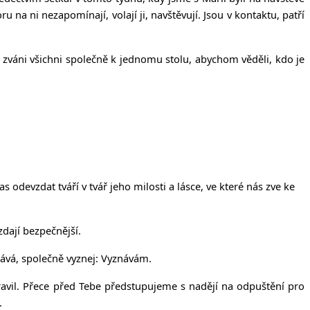
ru na ni nezapomínají, volají ji, navštěvují. Jsou v kontaktu, patří
váni všichni společně k jednomu stolu, abychom věděli, kdo je
devzdat tváří v tvář jeho milosti a lásce, ve které nás zve ke
dají bezpečnější.
nává, společně vyznej: Vyznávám.
ravil. Přece před Tebe předstupujeme s nadějí na odpuštění pro
.