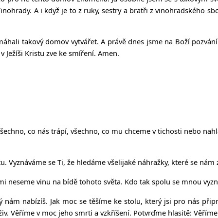
Vinohrady. A i když je to z ruky, sestry a bratři z vinohradského sbo
hali takový domov vytvářet. A právě dnes jsme na Boží pozvání z
 Ježíši Kristu zve ke smíření. Amen.
hno, co nás trápí, všechno, co mu chceme v tichosti nebo nahlas o
. Vyznáváme se Ti, že hledáme všelijaké náhražky, které se nám z
nimi neseme vinu na bídě tohoto světa. Kdo tak spolu se mnou vyz
ám nabízíš. Jak moc se těšíme ke stolu, který jsi pro nás přip
 živ. Věříme v moc jeho smrti a vzkříšení. Potvrďme hlasitě: Věříme