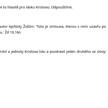
e to hlasitě pro lásku Kristovu: Odpouštíme.
autor epištoly Židům: 'Toto je smlouva, kterou s nimi uzavřu po
u.' Žd 10,16n
tví a jednoty Kristova lidu a pozdravit jeden druhého se slovy: