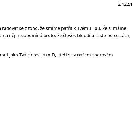
íčanech
Ž 122,1
a radovat se z toho, že smíme patřit k Tvému lidu. Že si máme
Kdo na něj nezapomíná proto, že člověk bloudí a často po cestách,
out jako Tvá církev. Jako Ti, kteří se v našem sborovém