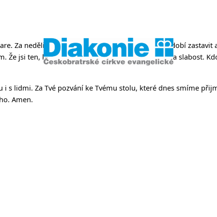
něvsi a Ř
are. Za neděli, kdy se smíme uprostřed postního období zastavit 
ěkem. Že jsi ten, kdo člověka neodmítá pro jeho selhání a slabost. 
 i s lidmi. Za Tvé pozvání ke Tvému stolu, které dnes smíme přijm
ého. Amen.