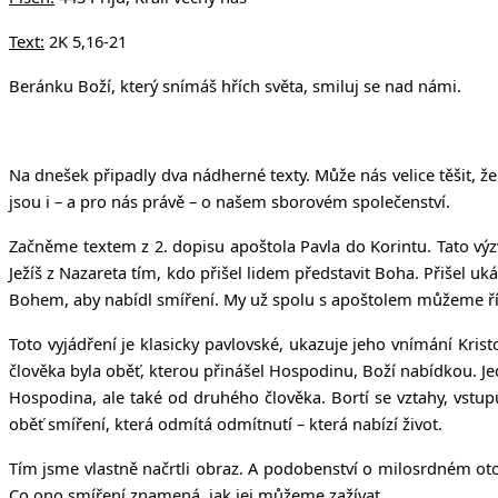
Text:
2K 5,16-21
Beránku Boží, který snímáš hřích světa, smiluj se nad námi.
Na dnešek připadly dva nádherné texty. Může nás velice těšit, 
jsou i – a pro nás právě – o našem sborovém společenství.
Začněme textem z 2. dopisu apoštola Pavla do Korintu. Tato vý
Ježíš z Nazareta tím, kdo přišel lidem představit Boha. Přišel uk
Bohem, aby nabídl smíření. My už spolu s apoštolem můžeme říci
Toto vyjádření je klasicky pavlovské, ukazuje jeho vnímání Krist
člověka byla oběť, kterou přinášel Hospodinu, Boží nabídkou. J
Hospodina, ale také od druhého člověka. Bortí se vztahy, vstup
oběť smíření, která odmítá odmítnutí – která nabízí život.
Tím jsme vlastně načrtli obraz. A podobenství o milosrdném otci 
Co ono smíření znamená, jak jej můžeme zažívat.