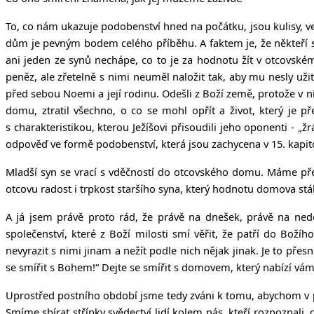
To, co nám ukazuje podobenství hned na počátku, jsou kulisy, ve
dům je pevným bodem celého příběhu. A faktem je, že někteří s
ani jeden ze synů nechápe, co to je za hodnotu žít v otcovské
peněz, ale zřetelně s nimi neuměl naložit tak, aby mu nesly uži
před sebou Noemi a její rodinu. Odešli z Boží země, protože v ní 
domu, ztratil všechno, o co se mohl opřít a život, který je p
s charakteristikou, kterou Ježíšovi přisoudili jeho oponenti - „žr
odpověď ve formě podobenství, která jsou zachycena v 15. kapit
Mladší syn se vrací s vděčností do otcovského domu. Máme pře
otcovu radost i trpkost staršího syna, který hodnotu domova stá
A já jsem právě proto rád, že právě na dnešek, právě na ne
společenství, které z Boží milosti smí věřit, že patří do Boží
nevyrazit s nimi jinam a nežít podle nich nějak jinak. Je to přesn
se smířit s Bohem!“ Dejte se smířit s domovem, který nabízí vá
Uprostřed postního období jsme tedy zváni k tomu, abychom v pok
Smíme sbírat střípky svědectví lidí kolem nás, kteří rozpoznal