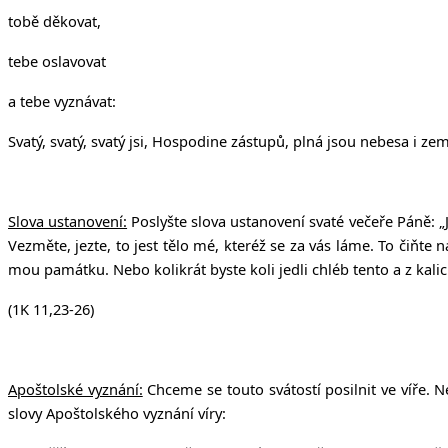
tobě děkovat,
tebe oslavovat
a tebe vyznávat:
Svatý, svatý, svatý jsi, Hospodine zástupů, plná jsou nebesa i z
Slova ustanovení:
Poslyšte slova ustanovení svaté večeře Páně: „Já 
Vezměte, jezte, to jest tělo mé, kteréž se za vás láme. To čiňte 
mou památku. Nebo kolikrát byste koli jedli chléb tento a z kalic
(1K 11,23-26)
Apoštolské vyznání:
Chceme se touto svátostí posilnit ve víře. N
slovy Apoštolského vyznání víry: