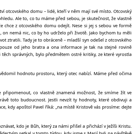
tví otcovského domu – lidé, kteří v něm mají své místo. Otcovský
ledu. Ale to, co tu máme před sebou, je skutečnost, že vlastně
že chce z otcovského domu odejít. Nese si jej s sebou ve formě
d, on nemá nic, co by ho udrželo při životě. Jako bychom tu měli
vot ztratili. Tady je to obráceně – mladší syn odešel z otcovského
e pouze od jeho bratra a ona informace je tak na stejné rovině
ici těch správných, bylo předmětem ostré kritiky, ze které vyrostla
uvědomil hodnotu prostoru, který otec nabízí. Máme před očima
me připomenout, co vlastně znamená možnost, že smíme žít ve
ávě toto budoucnost. Jestli nevzít ty hodnoty, které obdivuji a
ce, kdy apoštol Pavel říká: „
na místě Kristově vás prosíme: dejte
at, kdo je Bůh, který za námi přišel a přichází v Ježíši Kristu.
dectvím setkal v tomto týdnu, kdy jsme s Marií byli na návštěvě