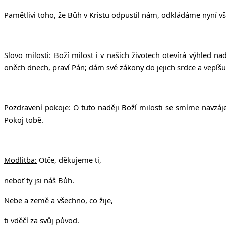
Pamětlivi toho, že Bůh v Kristu odpustil nám, odkládáme nyní vš
Slovo milosti:
Boží milost i v našich životech otevírá výhled na
oněch dnech, praví Pán; dám své zákony do jejich srdce a vepíšu 
Pozdravení pokoje:
O tuto naději Boží milosti se smíme navzáje
Pokoj tobě.
Modlitba:
Otče, děkujeme ti,
neboť ty jsi náš Bůh.
Nebe a země a všechno, co žije,
ti vděčí za svůj původ.