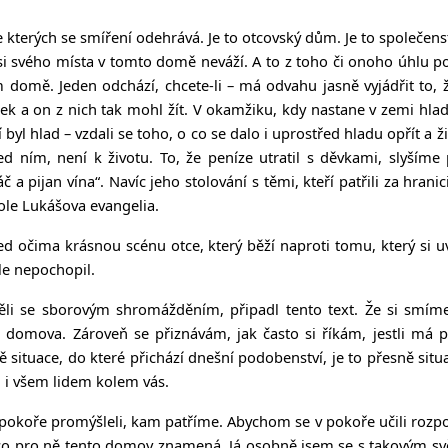
 kterých se smíření odehrává. Je to otcovský dům. Je to společens
i svého místa v tomto domě neváží. A to z toho či onoho úhlu poh
m domě. Jeden odchází, chcete-li – má odvahu jasně vyjádřit to, 
tek a on z nich tak mohl žít. V okamžiku, kdy nastane v zemi hla
byl hlad – vzdali se toho, o co se dalo i uprostřed hladu opřít a ži
řed ním, není k životu. To, že peníze utratil s děvkami, slyším
áč a pijan vína“. Navíc jeho stolování s těmi, kteří patřili za hran
ole Lukášova evangelia.
d očima krásnou scénu otce, který běží naproti tomu, který si 
le nepochopil.
děli se sborovým shromážděním, připadl tento text. Že si smí
ho domova. Zároveň se přiznávám, jak často si říkám, jestli má pr
ě situace, do které přichází dnešní podobenství, je to přesně situa
m i všem lidem kolem vás.
oře promýšleli, kam patříme. Abychom se v pokoře učili rozpoznáv
i, co pro ně tento domov znamená. Já osobně jsem se s takovým svě