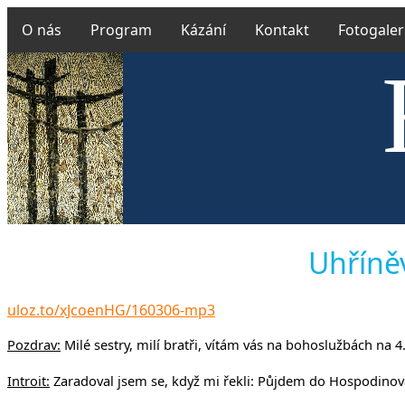
O nás
Program
Kázání
Kontakt
Fotogaler
Českobra
Uhříněv
uloz.to/xJcoenHG/160306-mp3
Pozdrav:
Milé sestry, milí bratři, vítám vás na bohoslužbách na 4
Introit:
Zaradoval jsem se, když mi řekli: Půjdem do Hospodino