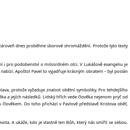
a zároveň dnes proběhne sborové shromáždění. Protože tyto texty
í i pro podobenství o milosrdném otci. V Lukášově evangeliu je
ot nabízí. Apoštol Pavel to vyjadřuje krásným obratem – byl poslán
dstava, protože vyžaduje znalost obětní symboliky. Pro tehdejšího
ka a jejích následků. Lidský hřích vede člověka nejenom pryč od
s člověkem. Do toho přichází v Pavlově představě Kristova oběť,
vota. A ukáže, kdo je vlastně ten Bůh, který nás smířil se sebou.