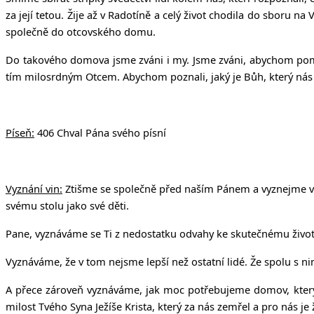
za její tetou. Žije až v Radotíně a celý život chodila do sboru na 
společně do otcovského domu.
Do takového domova jsme zváni i my. Jsme zváni, abychom pomá
tím milosrdným Otcem. Abychom poznali, jaký je Bůh, který nás v
Píseň:
406 Chval Pána svého písní
Vyznání vin:
Ztišme se společně před naším Pánem a vyznejme všec
svému stolu jako své děti.
Pane, vyznáváme se Ti z nedostatku odvahy ke skutečnému životu
Vyznáváme, že v tom nejsme lepší než ostatní lidé. Že spolu s 
A přece zároveň vyznáváme, jak moc potřebujeme domov, který n
milost Tvého Syna Ježíše Krista, který za nás zemřel a pro nás je