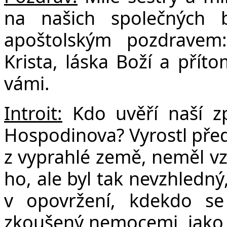
F
na našich společných 
apoštolským pozdravem
Krista, láska Boží a pří
vámi.
Introit:
Kdo uvěří naší z
Hospodinova?
Vyrostl pře
z vyprahlé země, neměl vzh
ho, ale byl tak nevzhledný
v opovržení, kdekdo se
zkoušený nemocemi, jako t