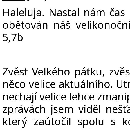
v
Haleluja. N
astal nám čas
obětován náš velikonoční
5,7b
Zvěst Velkého pátku, zvěs
něco velice aktuálního. Ut
nechají velice lehce zmanip
zprávách jsem viděl neš
který zaútočil spolu s 