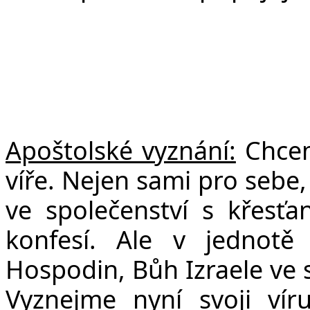
Apoštolské vyznání:
C
hcem
víře. Nejen sami pro sebe,
ve společenství s křesť
konfesí. Ale v jednotě
Hospodin, Bůh Izraele ve s
Vyznejme nyní svoji víru