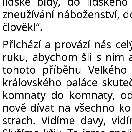
lidské bídy, do lidského
zneužívání náboženství, do
člověk!“.
Přichází a provází nás ce
ruku, abychom šli s ním a
tohoto příběhu Velkého
královského paláce skute
komnaty do komnaty, od
nově dívat na všechno k
strach. Vidíme davy, vid