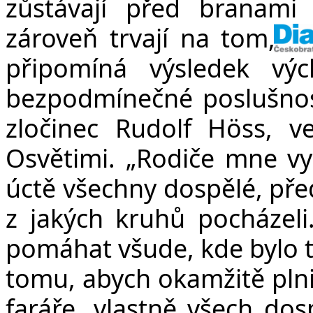
zůstávají před branami
zároveň trvají na tom, ab
připomíná výsledek výc
bezpodmínečné poslušnost
zločinec Rudolf Höss, ve
Osvětimi. „Rodiče mne vy
úctě všechny dospělé, před
z jakých kruhů pocházeli
pomáhat všude, kde bylo t
tomu, abych okamžitě plnil
faráře, vlastně všech dos