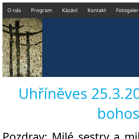
O nás
Program
Kázání
Kontakt
Fotogaler
Uhříněves 25.3.201
bohos
Pozdrav:
Milé sestry a milí