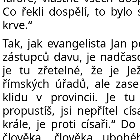
Co řekli dospělí, to bylo
krve.“
Tak, jak evangelista Jan 
zástupců davu, je nadčas
je tu zřetelné, že je Je
římských úřadů, ale zase
klidu v provincii. Je tu
propustíš, jsi nepřítel c
krále, je proti císaři.“
Do 
člověka, člověka ubo