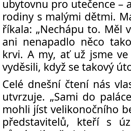
ubytovnu pro utečence – a 
rodiny s malými dětmi. M
říkala: „Nechápu to. Měl v
ani nenapadlo něco tako
krvi. A my, ať už jsme ve 
vyděsili, když se takový út
Celé dnešní čtení nás vla
utvrzuje. „S
ami do paláce
mohli jíst velikonočního 
představitelů, kteří s ú