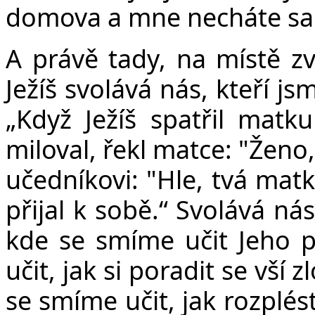
domova a mne necháte s
A právě tady, na místě z
Ježíš svolává nás, kteří js
„Když Ježíš spatřil matk
miloval, řekl matce: "Ženo, 
učedníkovi: "Hle, tvá matk
přijal k sobě.“ Svolává n
kde se smíme učit Jeho 
učit, jak si poradit se vší 
se smíme učit, jak rozplés