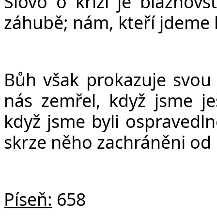
Slovo o kříži je bláznov
záhubě; nám, kteří jdeme k
Bůh však prokazuje svou 
nás zemřel, když jsme ješ
když jsme byli ospravedln
skrze něho zachráněni od
Píseň:
658