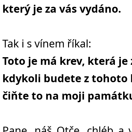
který je za vás vydáno.
Tak i s vínem říkal:
Toto je má krev, která je 
kdykoli budete z tohoto k
čiňte to na moji památk
Pane, náš Otče, chléb a 