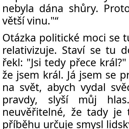
nebyla dána shůry. Prot
větší vinu."“
Otázka politické moci se t
relativizuje. Staví se tu 
řekl: "Jsi tedy přece král?
že jsem král. Já jsem se p
na svět, abych vydal svě
pravdy, slyší můj hlas
neuvěřitelné, že tady je 
příběhu určuje smysl lidsk