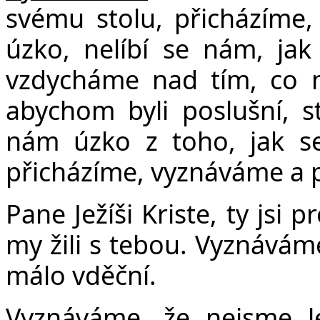
svému stolu, přicházíme
úzko, nelíbí se nám, jak
vzdycháme nad tím, co n
abychom byli poslušní, s
nám úzko z toho, jak se
přicházíme, vyznáváme a 
Pane Ježíši Kriste, ty jsi
my žili s tebou. Vyznáváme 
málo vděční.
Vyznáváme, že nejsme le