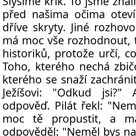
Slyšíme křik. To jsme znali
před našima očima otevír
dříve skryty. Jiné rozhovo
má moc vše rozhodnout, t
historiků, protože určí, 
Toho, kterého nechá zbičo
kterého se snaží zachránit
Ježíšovi: "Odkud jsi?
odpověď.
Pilát řekl: "N
moc tě propustit, a m
odpověděl: "Neměl bys n