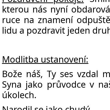
kterou nás nyní obdarov
ruce na znamení odpuštění
lidu a pozdravit jeden dru
Modlitba ustanovení:
Bože náš, Ty ses vzdal m
Syna jako průvodce v na
úkolech.
Narodil se jako chudý