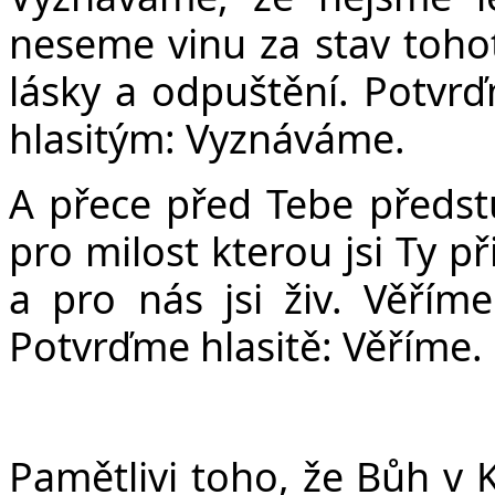
neseme vinu za stav tohot
lásky a odpuštění. Potvrďm
hlasitým: Vyznáváme.
A přece před Tebe předst
pro milost kterou jsi Ty př
a pro nás jsi živ. Věřím
Potvrďme hlasitě: Věříme.
Pamětlivi toho, že Bůh v 