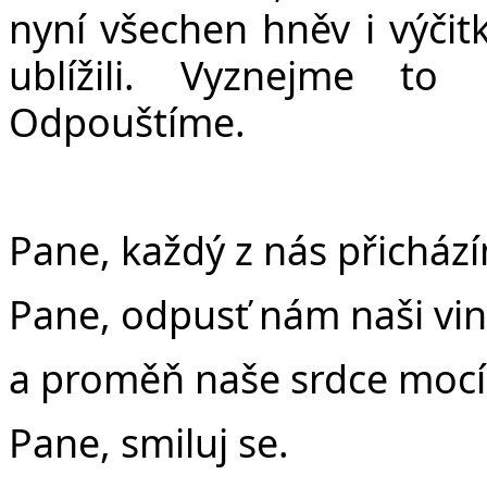
nyní všechen hněv i výči
ublížili. Vyznejme to 
Odpouštíme.
Pane, každý z nás přicház
Pane, odpusť nám naši vi
a proměň naše srdce mocí 
Pane, smiluj se.