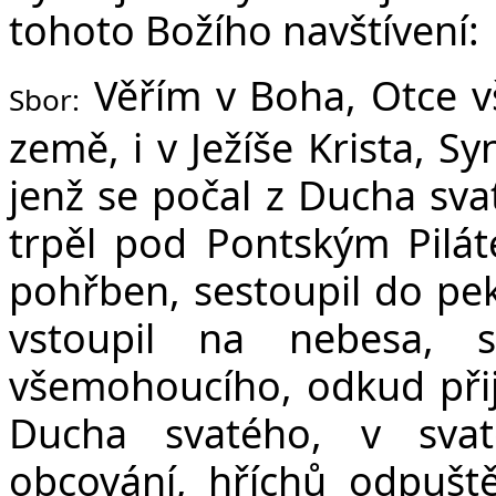
tohoto Božího navštívení:
Věřím v Boha, Otce v
Sbor:
země, i v Ježíše Krista, S
jenž se počal z Ducha sva
trpěl pod Pontským Pilát
pohřben, sestoupil do peke
vstoupil na nebesa, 
všemohoucího, odkud přijd
Ducha svatého, v svat
obcování, hříchů odpuště