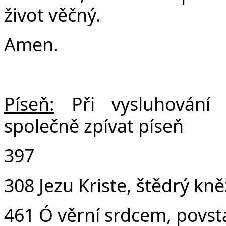
život věčný.
Amen.
Píseň:
Při vysluhování
společně zpívat píseň
397
308 Jezu Kriste, štědrý kn
461 Ó věrní srdcem, povs