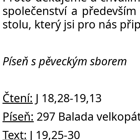
společenství a především
stolu, který jsi pro nás při
Píseň s pěveckým sborem
Čtení:
J
18,28-19,13
Píseň:
297 Balada velkopá
Text:
J 19,25-30