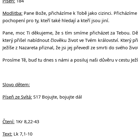
Píseň:
184
Modlitba:
Pane Bože, přicházíme k Tobě jako cizinci. Přicházíme j
pochopení pro ty, kteří také hledají a kteří jsou jiní.
Pane, moc Ti děkujeme, že s tím smíme přicházet za Tebou. Děk
který přišel nabídnout člověku život ve Tvém království. Který p
Ježíše z Nazareta přiznal, že jsi jej převedl ze smrti do svého živ
Prosíme Tě, buď tu dnes s námi a posiluj naši důvěru v cestu Jež
Slovo dětem:
Píseň ze Svítá:
S17 Bojujte, bojujte dál
Čtení:
1Kr 8,22-43
Text:
Lk 7,1-10