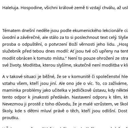
Haleluja.
Hospodine, všichni králové země ti vzdají chválu, až uslyš
Tématem dnešní neděle jsou podle ekumenického lekcionáře cizi
úvodní a závěrečné, ale stálo za to si poslechnout text celý. Sly
prosba o odpuštění, o potvrzení Boží věrnosti jeho lidu. „
Hosp
služebník před tebou dnes modlí: Ať jsou tvé oči upřeny na tent
modlit obrácen k tomuto místu.“
Není to pouze ohrožení ze stran
své životy. Modlitba, kterou slyšíme, skutečně není modlitba v k
A v takové situaci je běžné, že se v komunitě či společenství hl
vztahu všem, kteří jsou jiní. Ale ono jde o víc. To, co zažívá
maminka problémy jako učitelka v Jedličkově ústavu, kdy někteří
tento odpor k jinakosti předáván. Nastavení odporu k těm, kteř
Nevezmou ji prostě z toho důvodu, že je malé vzrůstem, ve škole
školy, kde s dětmi mluví právě o těch, kteří jsou odlišní. D
proutku.