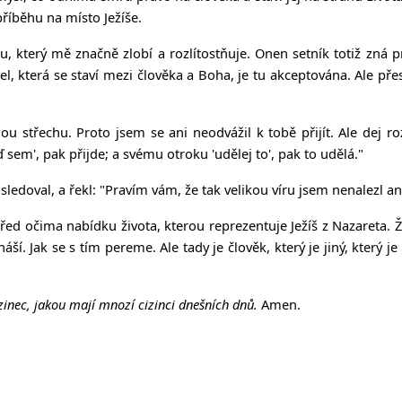
říběhu na místo Ježíše.
, který mě značně zlobí a rozlítostňuje. Onen setník totiž zná pr
el, která se staví mezi člověka a Boha, je tu akceptována. Ale přes
ou střechu.
Proto jsem se ani neodvážil k tobě přijít. Ale dej r
 sem', pak přijde; a svému otroku 'udělej to', pak to udělá."
ásledoval, a řekl: "Pravím vám, že tak velikou víru jsem nenalezl ani 
ed očima nabídku života, kterou reprezentuje Ježíš z Nazareta. 
ináší. Jak se s tím pereme. Ale tady je člověk, který je jiný, který 
zinec, jakou mají mnozí cizinci dnešních dnů.
Amen.