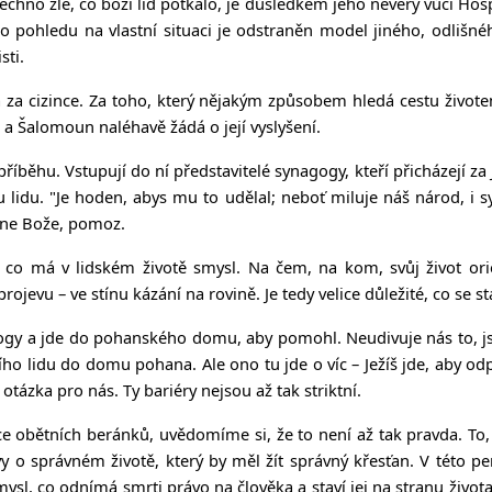
echno zlé, co boží lid potkalo, je důsledkem jeho nevěry vůči Hosp
o pohledu na vlastní situaci je odstraněn model jiného, odlišnéh
sti.
 za cizince. Za toho, který nějakým způsobem hledá cestu živote
 a Šalomoun naléhavě žádá o její vyslyšení.
íběhu. Vstupují do ní představitelé synagogy, kteří přicházejí z
u lidu.
"Je hoden, abys mu to udělal;
neboť miluje náš národ, i s
Pane Bože, pomoz.
e, co má v lidském životě smysl. Na čem, na kom, svůj život or
jevu – ve stínu kázání na rovině. Je tedy velice důležité, co se stan
gy a jde do pohanského domu, aby pomohl. Neudivuje nás to, jsme 
ho lidu do domu pohana. Ale ono tu jde o víc – Ježíš jde, aby odpo
 otázka pro nás. Ty bariéry nejsou až tak striktní.
ázce obětních beránků, uvědomíme si, že to není až tak pravda. T
y o správném životě, který by měl žít správný křesťan. V této p
ysl, co odnímá smrti právo na člověka a staví jej na stranu života.