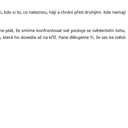
ti, kdo si to, co naleznou, hájí a chrání před druhými. Kdo nemají
me ptát, že smíme konfrontovat své postoje se svědectvím toho,
, která ho dovedla až na kříž. Pane děkujeme Ti, že ses ke zvěsti