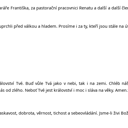
faráře Františka, za pastorační pracovnici Renatu a další a další 
 uprchli před válkou a hladem. Prosíme i za ty, kteří jsou stále na 
rálovství Tvé. Buď vůle Tvá jako v nebi, tak i na zemi. Chléb 
 od zlého. Neboť Tvé jest království i moc i sláva na věky. Amen.
 laskavost, dobrota, věrnost, tichost a sebeovládání. Jsme-li živi