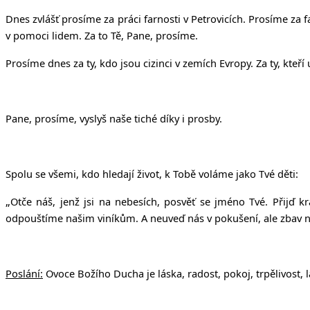
Dnes zvlášť prosíme za práci farnosti v Petrovicích. Prosíme za 
v pomoci lidem. Za to Tě, Pane, prosíme.
Prosíme dnes za ty, kdo jsou cizinci v zemích Evropy. Za ty, kteří
Pane, prosíme, vyslyš naše tiché díky i prosby.
Spolu se všemi, kdo hledají život, k Tobě voláme jako Tvé děti:
„
Otče náš, jenž jsi na nebesích, posvěť se jméno Tvé. Přijď k
odpouštíme našim viníkům. A neuveď nás v pokušení, ale zbav nás
Poslání:
Ovoce Božího Ducha je láska, radost, pokoj, trpělivost,