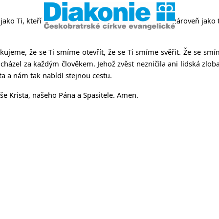
ako Ti, kteří hledají kotvu svého života. Přicházíme zároveň jako 
ujeme, že se Ti smíme otevřít, že se Ti smíme svěřit. Že se smí
řicházel za každým člověkem. Jehož zvěst nezničila ani lidská zloba
ota a nám tak nabídl stejnou cestu.
íše Krista, našeho Pána a Spasitele. Amen.