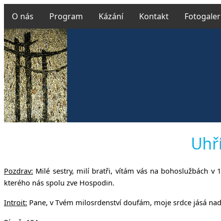
O nás
Program
Kázání
Kontakt
Fotogaler
Českobrat
Uhří
Pozdrav:
Milé sestry, milí bratři, vítám vás na bohoslužbách v 
v Uhř
kterého nás spolu zve Hospodin.
Introit:
Pane, v Tvém milosrdenství doufám, moje srdce jásá nad