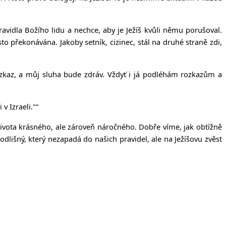
avidla Božího lidu a nechce, aby je Ježíš kvůli němu porušoval.
to překonávána. Jakoby setník, cizinec, stál na druhé straně zdi,
ozkaz, a můj sluha bude zdráv.
Vždyť i já podléhám rozkazům a
v Izraeli."“
Života krásného, ale zároveň náročného. Dobře víme, jak obtížně
je odlišný, který nezapadá do našich pravidel, ale na Ježíšovu zvěst