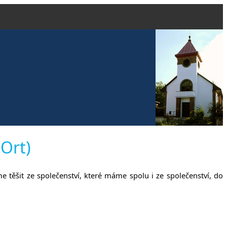
vangelické
 Ort)
me těšit ze společenství, které máme spolu i ze společenství, do
čanech