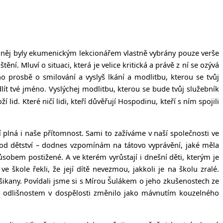
z něj byly ekumenickým lekcionářem vlastně vybrány pouze verše
í. Mluví o situaci, která je velice kritická a právě z ní se ozývá
 prosbě o smilování a vyslyš lkání a modlitbu, kterou se tvůj
lít tvé jméno. Vyslýchej modlitbu, kterou se bude tvůj služebník
lid. Které ničí lidi, kteří důvěřují Hospodinu, kteří s ním spojili
jí plná i naše přítomnost. Sami to zažíváme v naší společnosti ve
už od dětství – dodnes vzpomínám na tátovo vyprávění, jaké měla
ůsobem postižené. A ve kterém vyrůstají i dnešní děti, kterým je
 škole řekli, že její dítě nevezmou, jakkoli je na školu zralé.
 šikany. Povídali jsme si s Mírou Šulákem o jeho zkušenostech ze
ůči odlišnostem v dospělosti změnilo jako mávnutím kouzelného