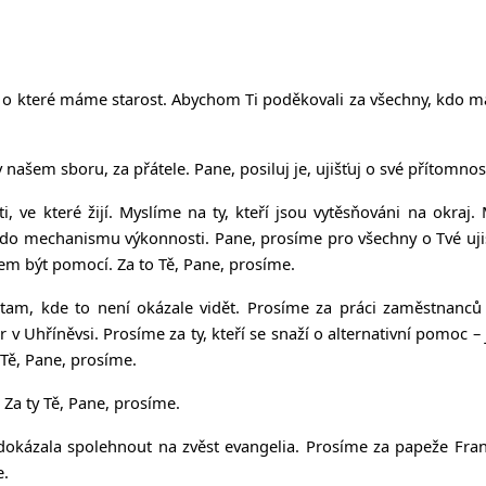
 o které máme starost. Abychom Ti poděkovali za všechny, kdo mají
ašem sboru, za přátele. Pane, posiluj je, ujišťuj o své přítomnos
i, ve které žijí. Myslíme na ty, kteří jsou vytěsňováni na okraj.
o mechanismu výkonnosti. Pane, prosíme pro všechny o Tvé ujištění,
em být pomocí. Za to Tě, Pane, prosíme.
am, kde to není okázale vidět. Prosíme za práci zaměstnanců 
r v Uhříněvsi. Prosíme za ty, kteří se snaží o alternativní pomoc 
 Tě, Pane, prosíme.
 Za ty Tě, Pane, prosíme.
dokázala spolehnout na zvěst evangelia. Prosíme za papeže Frant
e.