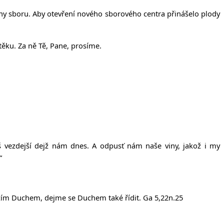
členy sboru. Aby otevření nového sborového centra přinášelo plody
útěku. Za ně Tě, Pane, prosíme.
náš vezdejší dejž nám dnes. A odpusť nám naše viny, jakož i my
“
 Božím Duchem, dejme se Duchem také řídit. Ga 5,22n.25