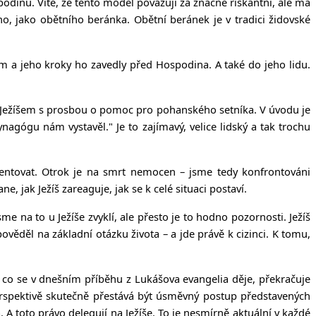
odinu. Víte, že tento model považuji za značně riskantní, ale má
o, jako obětního beránka. Obětní beránek je v tradici židovské
m a jeho kroky ho zavedly před Hospodina. A také do jeho lidu.
a Ježíšem s prosbou o pomoc pro pohanského setníka. V úvodu je
ynagógu nám vystavěl." Je to zajímavý, velice lidský a tak trochu
ientovat. Otrok je na smrt nemocen – jsme tedy konfrontováni
e, jak Ježíš zareaguje, jak se k celé situaci postaví.
na to u Ježíše zvyklí, ale přesto je to hodno pozornosti. Ježíš
věděl na základní otázku života – a jde právě k cizinci. K tomu,
o, co se v dnešním příběhu z Lukášova evangelia děje, překračuje
erspektivě skutečně přestává být úsměvný postup představených
 A toto právo delegují na Ježíše. To je nesmírně aktuální v každé