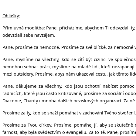
Ohlášky:
Přímluvná modlitba:
Pane, přicházíme, abychom Ti odevzdali ty,
odevzdali sebe navzájem.
Pane, prosíme za nemocné. Prosíme za své blízké, za nemocné v n
Pane, myslíme na všechny, kdo se cítí být cizinci ve společnost
nemohou sehnat práci, myslíme na mladé lidi, kteří nezapadají d
mezi outsidery. Prosíme, abys nám ukazoval cestu, jak těmto lid
Pane, děkujeme za všechny, kdo jsou ochotní nabízet pomoc t
radnicích, které jsou často kritizované, prosíme za sociální odbo
Diakonie, Charity i mnoha dalších neziskových organizací. Za ně
Prosíme za ty, kdo se snaží pomáhat v zachování Tvého stvoření.
Prosíme za Tvou církev. Prosíme, pomáhej jí, aby se skutečně 
farnost, aby byla svědectvím o evangeliu. Za to Tě, Pane, prosím