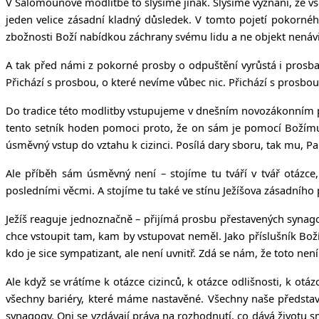
V Šalomounově modlitbě to slyšíme jinak. Slyšíme vyznání, že vš
jeden velice zásadní kladný důsledek. V tomto pojetí pokornéh
zbožnosti Boží nabídkou záchrany svému lidu a ne objekt nenávi
A tak před námi z pokorné prosby o odpuštění vyrůstá i prosba
Přichází s prosbou, o které nevíme vůbec nic. Přichází s prosbou
Do tradice této modlitby vstupujeme v dnešním novozákonním př
tento setník hoden pomoci proto, že on sám je pomocí Božím
úsměvný vstup do vztahu k cizinci. Posílá dary sboru, tak mu, 
Ale příběh sám úsměvný není – stojíme tu tváří v tvář otázc
posledními věcmi. A stojíme tu také ve stínu Ježíšova zásadního pro
Ježíš reaguje jednoznačně – přijímá prosbu přestavených synago
chce vstoupit tam, kam by vstupovat neměl. Jako příslušník Boží
kdo je sice sympatizant, ale není uvnitř. Zdá se nám, že toto není
Ale když se vrátíme k otázce cizinců, k otázce odlišnosti, k ot
všechny bariéry, které máme nastavěné. Všechny naše představ
synagogy. Oni se vzdávají práva na rozhodnutí, co dává životu sm