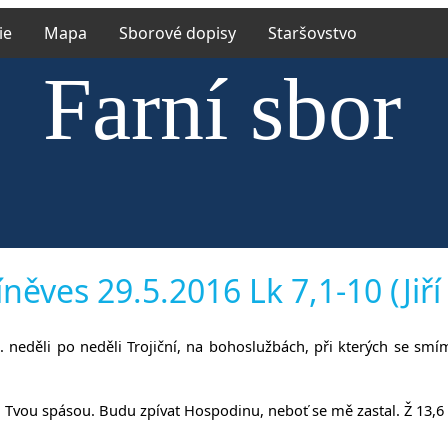
ie
Mapa
Sborové dopisy
Staršovstvo
Farní sbor
rské církve e
něves 29.5.2016 Lk 7,1-10 (Jiří
1. neděli po neděli Trojiční, na bohoslužbách, při kterých se smí
íněvsi a Ří
 Tvou spásou. Budu zpívat Hospodinu, neboť se mě zastal. Ž 13,6