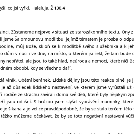
í, co jsi vyřkl. Haleluja. Ž 138,4
nci. Zůstaneme nejprve v situaci ze starozákonního textu. Ony 
šeli jsme Šalomounovu modlitbu, jejímž tématem je prosba o odpuštěn
odine, můj Bože, skloň se k modlitbě svého služebníka a k jeho
o dům v noci i ve dne, na místo, o kterém jsi řekl, že tam bude d
y nepřátel, ale jsou to také hlad, neúroda a nemoci, které ničí Boží 
lidném období, kdy se všechno daří.
edá viník. Obětní beránek. Lidské dějiny jsou této reakce plné. Je 
me, je až důsledek lidského nastavení, ve kterém jsme vyrůstali 
 rodiče ze strachu zavírali doma své děti, které byly nějakým zp
í jsou odlišní. S hrůzou jsem slyšel vyprávění maminky, které ve
 je šikana a je velice pravděpodobné, že by se stalo terčem této
ost těžko můžeme očekávat, že by se toto negativní nastavení v