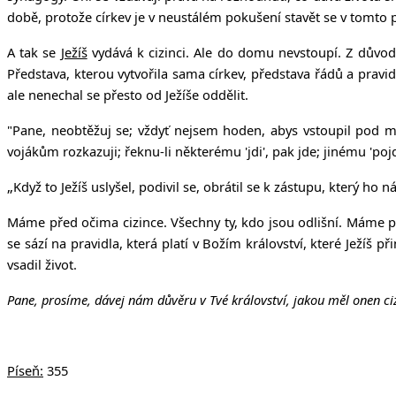
době, protože církev je v neustálém pokušení stavět se v tomto p
A tak se
Ježíš
vydává k cizinci. Ale do domu nevstoupí. Z důvodu
Představa, kterou vytvořila sama církev, představa řádů a pravid
ale nenechal se přesto od Ježíše oddělit.
"Pane, neobtěžuj se; vždyť nejsem hoden, abys vstoupil pod m
vojákům rozkazuji; řeknu-li některému 'jdi', pak jde; jinému 'pojď
„
Když to Ježíš uslyšel, podivil se, obrátil se k zástupu, který ho n
Máme před očima cizince. Všechny ty, kdo jsou odlišní. Máme př
se sází na pravidla, která platí v Božím království, které Ježíš př
vsadil život.
Pane, prosíme, dávej nám důvěru v Tvé království, jakou měl onen ci
Píseň:
355