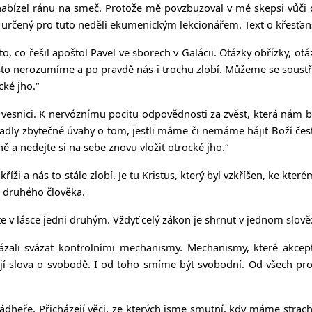
nabízel ránu na smeč. Protože mě povzbuzoval v mé skepsi vůči cí
ext určený pro tuto neděli ekumenickým lekcionářem. Text o křesťa
 to, co řešil apoštol Pavel ve sborech v Galácii. Otázky obřízky,
často nerozumíme a po pravdě nás i trochu zlobí. Můžeme se soust
cké jho.“
 vesnici. K nervóznímu pocitu odpovědnosti za zvěst, která nám 
dly zbytečné úvahy o tom, jestli máme či nemáme hájit Boží čest,
ě a nedejte si na sebe znovu vložit otrocké jho.“
kříži a nás to stále zlobí. Je tu Kristus, který byl vzkříšen, ke kte
 druhého člověka.
te v lásce jedni druhým. Vždyť celý zákon je shrnut v jednom slov
ázali svázat kontrolními mechanismy. Mechanismy, které akcep
jí slova o svobodě. I od toho smíme být svobodní. Od všech proj
 i nádheře. Přicházejí věci, ze kterých jsme smutní, kdy máme stra