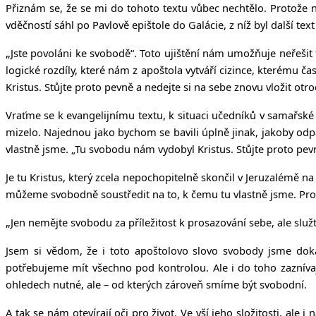
Přiznám se, že se mi do tohoto textu vůbec nechtělo. Protože 
vděčností sáhl po Pavlově epištole do Galácie, z níž byl další t
„
Jste povoláni ke svobodě“. Toto ujištění nám umožňuje neřešit
logické rozdíly, které nám z apoštola vytváří cizince, kterému 
Kristus. Stůjte proto pevně a nedejte si na sebe znovu vložit otro
Vraťme se k evangelijnímu textu, k situaci učedníků v samařské
mizelo. Najednou jako bychom se bavili úplně jinak, jakoby odpa
vlastně jsme. „Tu svobodu nám vydobyl Kristus. Stůjte proto pevn
Je tu Kristus, který zcela nepochopitelně skončil v Jeruzalémě na 
můžeme svobodně soustředit na to, k čemu tu vlastně jsme. Pro
„
Jen nemějte svobodu za příležitost k prosazování sebe, ale služ
Jsem si vědom, že i toto apoštolovo slovo svobody jsme dok
potřebujeme mít všechno pod kontrolou. Ale i do toho zazníva
ohledech nutné, ale – od kterých zároveň smíme být svobodní.
A tak se nám otevírají oči pro život. Ve vší jeho složitosti, ale