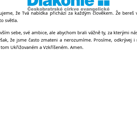
kujeme, že Tvá nabídka přichází za každým člověkem. Že bereš 
o světla.
ím sebe, své ambice, ale abychom brali vážně ty, za kterými nás 
e však, že jsme často zmateni a nerozumíme. Prosíme, odkrývej i
, v tom Ukřižovaném a Vzkříšeném. Amen.