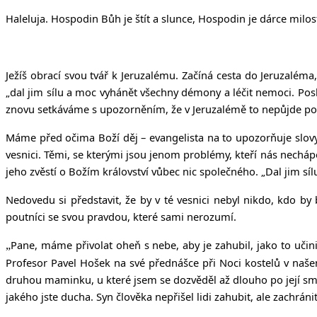
Haleluja. Hospodin Bůh je štít a slunce, Hospodin je dárce milost
Ježíš obrací svou tvář k Jeruzalému. Začíná cesta do Jeruzaléma,
„
dal jim sílu a moc vyhánět všechny démony a léčit nemoci. Posla
znovu setkáváme s upozorněním, že v Jeruzalémě to nepůjde podle
Máme před očima Boží děj – evangelista na to upozorňuje slovy „k
vesnici. Těmi, se kterými jsou jenom problémy, kteří nás nechápo
jeho zvěstí o Božím království vůbec nic společného. „Dal jim sí
Nedovedu si představit, že by v té vesnici nebyl nikdo, kdo by
poutníci se svou pravdou, které sami nerozumí.
Pane, máme přivolat oheň s nebe, aby je zahubil, jako to učinil
„
Profesor Pavel Hošek na své přednášce při Noci kostelů v našem 
druhou maminku, u které jsem se dozvěděl až dlouho po její smrt
jakého jste ducha. Syn člověka nepřišel lidi zahubit, ale zachránit