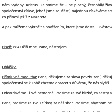
nám vydobyl Kristus. Že smíme žít – ne plochý, černobílý živ
společenství církve, jehož jsme součástí, najednou získáváme s
co přinesl Ježíš z Nazareta.
A pak můžeme vykročit s pověřením, které jsme dostali. Zvěstovat
Píseň:
684 Učiň mne, Pane, nástrojem
Ohlášky:
Přímluvná modlitba:
Pane, děkujeme za slova povzbuzení, děkujem
společenství se k Tobě chceme obracet s důvěrou, že nás slyšíš.
Odevzdáváme Ti své nemocné. Prosíme za své blízké, za sestry a
Pane, prosíme za Tvou církev, za náš sbor. Prosíme, abychom ne