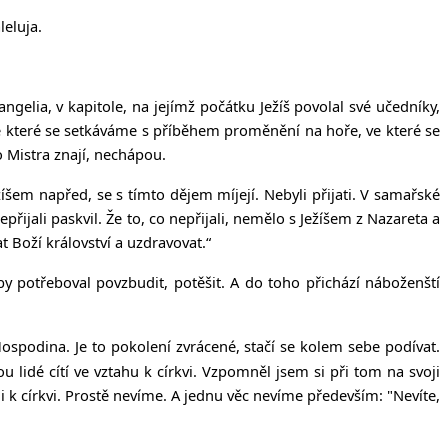
leluja.
ngelia, v kapitole, na jejímž počátku Ježíš povolal své učedníky,
 ve které se setkáváme s příběhem proměnění na hoře, ve které se
o Mistra znají, nechápou.
žíšem napřed, se s tímto dějem míjejí. Nebyli přijati. V samařské
ijali paskvil. Že to, co nepřijali, nemělo s Ježíšem z Nazareta a
t Boží království a uzdravovat.“
by potřeboval povzbudit, potěšit. A do toho přichází náboženští
 Hospodina. Je to pokolení zvrácené, stačí se kolem sebe podívat.
 lidé cítí ve vztahu k církvi. Vzpomněl jsem si při tom na svoji
 k církvi. Prostě nevíme. A jednu věc nevíme především: "Nevíte,