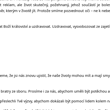
ot reklam, ale život skutečný, požehnaný, jehož součástí je bol
měr, kterým v životě jít. Protože smíme pozvednout oči – ne k neb
 Boží království a uzdravovat. Uzdravovat, vysvobozovat ze zajetí
e, že jsi nás znovu ujistil, že naše životy mohou mít a mají smy
 bratry ze sboru. Prosíme i za nás, abychom uměli být potěchou a
přeslechli Tvé výzvy, abychom dokázali být pomocí lidem kolem n