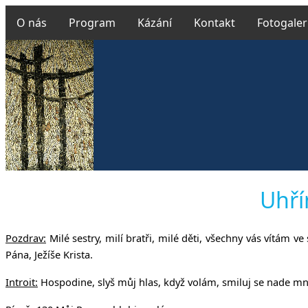
O nás
Program
Kázání
Kontakt
Fotogaler
Českobrat
Uhří
Pozdrav:
Milé sestry, milí bratři, milé děti, všechny vás vítám v
v Uh
Pána, Ježíše Krista.
Introit:
Hospodine, slyš můj hlas, když volám, smiluj se nade mn