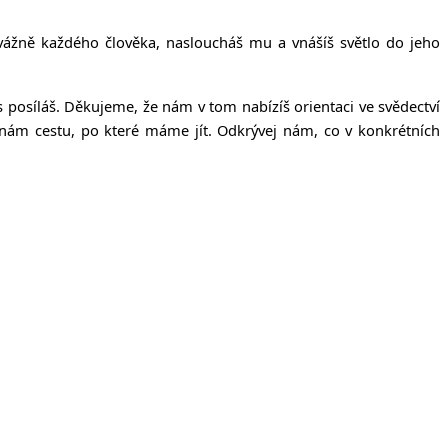
vážně každého člověka, nasloucháš mu a vnášíš světlo do jeho
posíláš. Děkujeme, že nám v tom nabízíš orientaci ve svědectví
 nám cestu, po které máme jít. Odkrývej nám, co v konkrétních