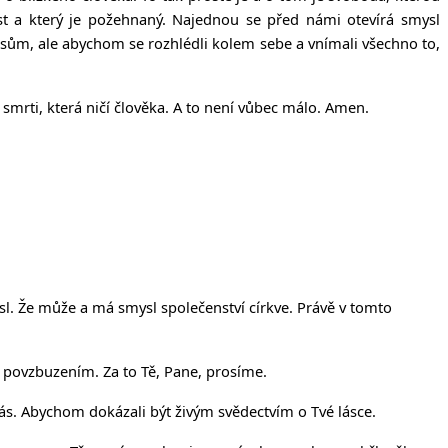
est a který je požehnaný. Najednou se před námi otevírá smysl
esům, ale abychom se rozhlédli kolem sebe a vnímali všechno to,
 smrti, která ničí člověka. A to není vůbec málo. Amen.
sl. Že může a má smysl společenství církve. Právě v tomto
 povzbuzením. Za to Tě, Pane, prosíme.
ás. Abychom dokázali být živým svědectvím o Tvé lásce.