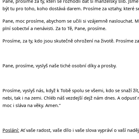
Pane, prosíme za ty, kteří se rozhodli dát si manželský slib. Js
být tu pro toho, koho dostává darem. Prosíme za vztahy, které se
Pane, moc prosíme, abychom se učili si vzájemně naslouchat. Mo
plní sobectví a nenávisti. Za to Tě, Pane, prosíme.
Prosíme, za ty, kdo jsou skutečně ohrožení na životě. Prosíme za
Pane, prosíme, vyslyš naše tiché osobní díky a prosby.
Prosíme, vyslyš nás, když k Tobě spolu se všemi, kdo se snaží ží
nebi, tak i na zemi. Chléb ná
š
vezdej
š
í dej
ž
nám dnes. A odpus
ť
moc i sláva na v
ě
ky. Amen.“
Poslání:
Ať vaše radost, vaše dílo i vaše slova vypráví o vaší nad