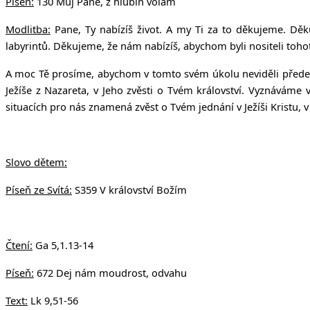
Píseň:
130 Můj Pane, z hlubin volám
Modlitba:
Pane, Ty nabízíš život. A my Ti za to děkujeme. Dě
labyrintů. Děkujeme, že nám nabízíš, abychom byli nositeli tohot
A moc Tě prosíme, abychom v tomto svém úkolu neviděli předevš
Ježíše z Nazareta, v Jeho zvěsti o Tvém království. Vyznávám
situacích pro nás znamená zvěst o Tvém jednání v Ježíši Kristu
Slovo dětem:
Píseň ze Svítá:
S359 V království Božím
Čtení:
Ga 5,1.13-14
Píseň:
672 Dej nám moudrost, odvahu
Text:
Lk 9,51-56