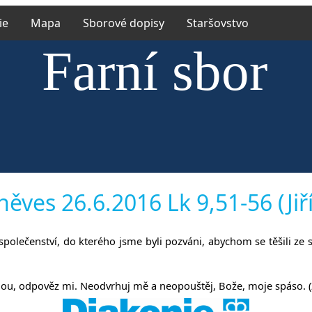
ie
Mapa
Sborové dopisy
Staršovstvo
Farní sbor
rské církve e
něves 26.6.2016 Lk 9,51-56 (Jiří
e společenství, do kterého jsme byli pozváni, abychom se těšili ze
říněvsi a Říč
ou, odpověz mi. Neodvrhuj mě a neopouštěj, Bože, moje spáso. (Ž