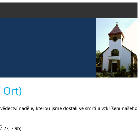
vangelické
 Ort)
 svědectví naděje, kterou jsme dostali ve smrti a vzkříšení našeho
anech
 27, 7.9b)