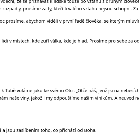
me vděční, že se přiznáváš k lidské touze po vztahu s druhým člov
 rozpadly, prosíme za ty, kteří trvalého vztahu nejsou schopni. Za
c prosíme, abychom viděli v první řadě člověka, se kterým mluvím
 lidi v místech, kde zuří válka, kde je hlad. Prosíme pro sebe za 
t, k Tobě voláme jako ke svému Otci:
„Ot
č
e ná
š
, jen
ž
jsi na nebesíc
nám na
š
e viny, jako
ž
i my odpou
š
tíme na
š
im viník
ů
m. A neuve
ď
ná
ěji a jsou zaslíbením toho, co přichází od Boha.