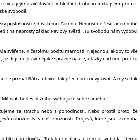
rkvi a jejímu zvěstování. V hledání druhého textu jsem proto s
nské svobodě.
 otázky poslušnosti židovskému Zákonu. Nemusíme řešit ani mnohé
ředit na naprostý základ Pavlovy zvěsti. „Tu svobodu nám vydobyl
byla svěřena. K častému pocitu marnosti. Najednou jakoby to vše
 jestli jsme právi nějaké správné nauce, otázky nad tím, proč tu
rému se přiznal Bůh a otevřel tak před námi nový život. A my se tak
ě: Milovati budeš bližního svého jako sebe samého!“
tujeme ze strachu nebo z pohodlnosti. Nebo prostě proto, že
evů náboženství v naší zbožnosti. Projevů, které jsou v mnoha
ch o blízkého člověka. To tak prostě je a o tom je svoboda, kterou