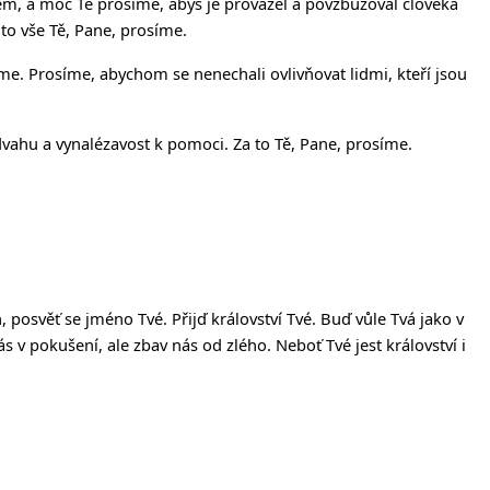
ěkem, a moc Tě prosíme, abys je provázel a povzbuzoval člověka
 to vše Tě, Pane, prosíme.
e. Prosíme, abychom se nenechali ovlivňovat lidmi, kteří jsou
odvahu a vynalézavost k pomoci. Za to Tě, Pane, prosíme.
h, posv
ěť
se jméno Tvé. P
ř
ij
ď
království Tvé. Bu
ď
v
ů
le Tvá jako v
s v poku
š
ení, ale zbav nás od zlého. Nebo
ť
Tvé jest království i