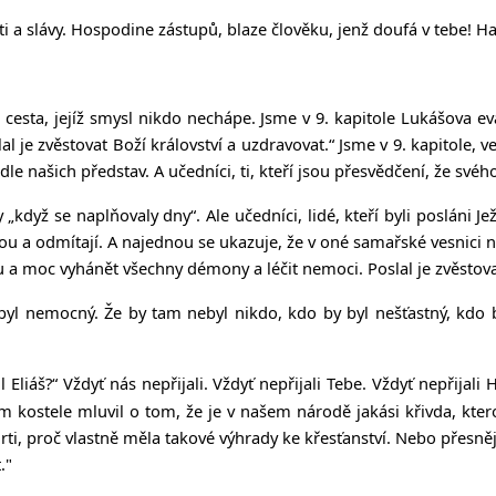
i a slávy. Hospodine zástupů, blaze člověku, jenž doufá v tebe! Ha
 cesta, jejíž smysl nikdo nechápe. Jsme v 9. kapitole Lukášova eva
l je zvěstovat Boží království a uzdravovat.“ Jsme v 9. kapitole,
 našich představ. A učedníci, ti, kteří jsou přesvědčení, že svéh
dyž se naplňovaly dny“. Ale učedníci, lidé, kteří byli posláni Je
u a odmítají. A najednou se ukazuje, že v oné samařské vesnici nepř
lu a moc vyhánět všechny démony a léčit nemoci. Poslal je zvěstova
 byl nemocný. Že by tam nebyl nikdo, kdo by byl nešťastný, kdo 
 Eliáš?“ Vždyť nás nepřijali. Vždyť nepřijali Tebe. Vždyť nepřijali
kostele mluvil o tom, že je v našem národě jakási křivda, kterou
i, proč vlastně měla takové výhrady ke křesťanství. Nebo přesněji
."