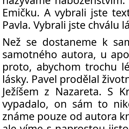
Emičku. A vybrali jste tex
Pavla. Vybrali jste chválu l
Než se dostaneme k sam
samotného autora, u apoš
proto, abychom trochu lé
lásky. Pavel prodělal živo
Ježíšem z Nazareta. S Kr
vypadalo, on sám to nik
známe pouze od autora kn
ale víme s naprostou jisto