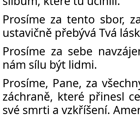
slibům, které tu učinili.
Prosíme za tento sbor, z
ustavičně přebývá Tvá lásk
Prosíme za sebe navzájem
nám sílu být lidmi.
Prosíme, Pane, za všechny 
záchraně, které přinesl c
své smrti a vzkříšení. Ame