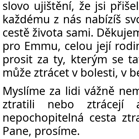
slovo ujištění, že jsi přiš
každému z nás nabízíš sv
cestě života sami. Děkujem
pro Emmu, celou její rodi
prosit za ty, kterým se t
může ztrácet v bolesti, v b
Myslíme za lidi vážně ne
ztratili nebo ztrácej
nepochopitelná cesta ztr
Pane, prosíme.