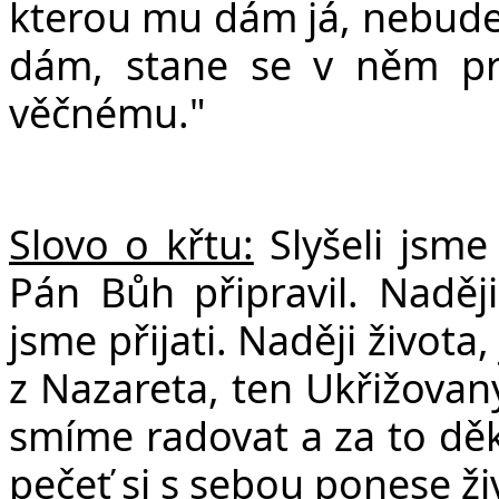
v
kterou mu dám já, nebude 
dám, stane se v něm pr
věčnému."
Slovo o křtu:
Slyšeli jsme
Pán Bůh připravil. Naděj
jsme přijati. Naději života
z Nazareta, ten Ukřižovaný
smíme radovat a za to děko
pečeť si s sebou ponese ž