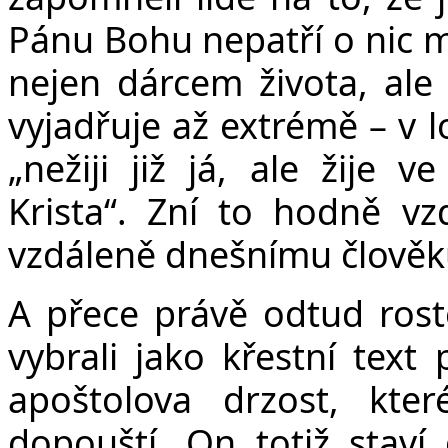
Pánu Bohu nepatří o nic mé
nejen dárcem života, ale 
vyjadřuje až extrémě – v 
„nežiji již já, ale žije
Krista“. Zní to hodně vz
vzdáleně dnešnímu člověk
A přece právě odtud roste
vybrali jako křestní text
apoštolova drzost, kte
dopouští. On totiž staví