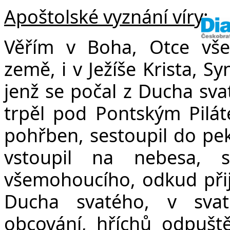
Apoštolské vyznání víry:
Věřím v Boha, Otce vše
země, i v Ježíše Krista, S
jenž se počal z Ducha sva
trpěl pod Pontským Pilát
pohřben, sestoupil do peke
vstoupil na nebesa, 
všemohoucího, odkud přijd
Ducha svatého, v svat
obcování, hříchů odpuště