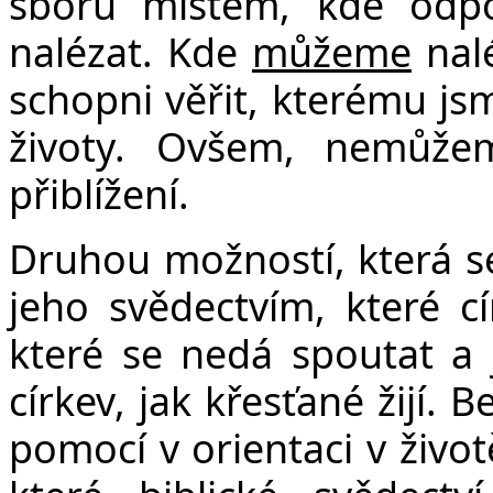
sboru místem, kde odp
nalézat. Kde
můžeme
nal
schopni věřit, kterému js
životy. Ovšem, nemůžem
přiblížení.
Druhou možností, která se 
jeho svědectvím, které c
které se nedá spoutat a j
církev, jak křesťané žijí.
pomocí v orientaci v živo