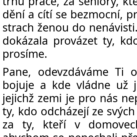
trhu práce, za seniory, kt
dění a cítí se bezmocní, p
strach ženou do nenávisti.
dokázala provázet ty, kdo
prosíme.
Pane, odevzdáváme Ti o
bojuje a kde vládne už j
jejichž zemi je pro nás ne
ty, kdo odcházejí ze svých
za ty, kteří v domovec