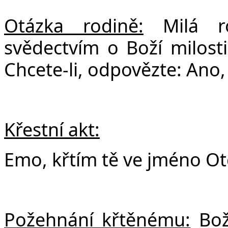
Otázka rodině:
Milá ro
svědectvím o Boží milost
Chcete-li, odpovězte: Ano,
Křestní akt:
Emo, křtím tě ve jméno Ot
Požehnání křtěnému:
Bož