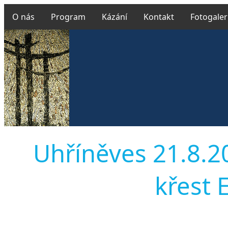
O nás
Program
Kázání
Kontakt
Fotogaler
Uhříněves 21.8.201
křest 