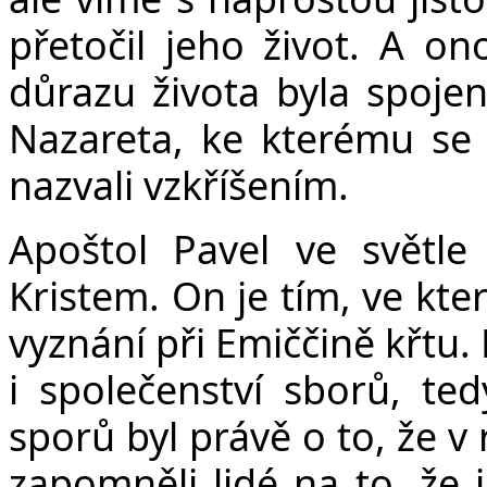
přetočil jeho život. A o
důrazu života byla spojen
Nazareta, ke kterému se 
nazvali vzkříšením.
Apoštol Pavel ve světle
Kristem. On je tím, ve kte
vyznání při Emiččině křtu.
i společenství sborů, ted
sporů byl právě o to, že v
zapomněli lidé na to, že j