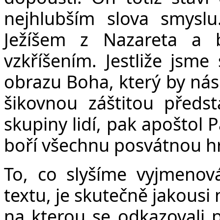
nejhlubším slova smyslu
Ježíšem z Nazareta a 
vzkříšením. Jestliže jsme
obrazu Boha, který by nás
šikovnou záštitou předs
skupiny lidí, pak apoštol P
boří všechnu posvátnou hr
To, co slyšíme vyjmeno
textu, je skutečně jakousi
na kterou se odkazovali prá