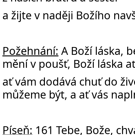
a žijte v naději Božího navš
Požehnání:
A Boží láska, b
mění v poušť, Boží láska a
ať vám dodává chuť do živo
můžeme být, a ať vás nap
Píseň:
161 Tebe, Bože, chv