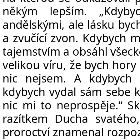
někým lepším. „Kdybyc
andělskými, ale lásku byc
a zvučící zvon. Kdybych m
tajemstvím a obsáhl všeck
velikou víru, že bych hory
nic nejsem. A kdybych
kdybych vydal sám sebe k 
nic mi to neprospěje.“ S
razítkem Ducha svatého,
proroctví znamenal rozpoz