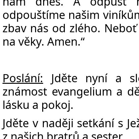
nám dnes. A odpusť n
odpouštíme našim viníkům
zbav nás od zlého. Neboť T
na věky. Amen.“
Poslání:
Jděte nyní a s
známost evangelium a děle
lásku a pokoj.
Jděte v naději setkání s 
z našich bratrů a sester