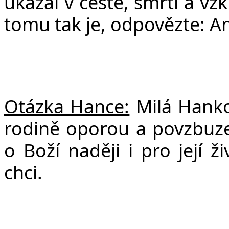
ukázal v cestě, smrti a vzk
tomu tak je, odpovězte: A
Otázka Hance:
Milá Hanko,
rodině oporou a povzbuze
o Boží naději i pro její ž
chci.