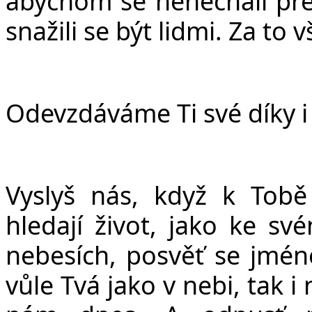
abychom se nenechali pře
snažili se být lidmi. Za to 
Odevzdáváme Ti své díky i 
Vyslyš nás, když k Tob
hledají život, jako ke sv
nebesích, posvěť se jméno
vůle Tvá jako v nebi, tak i