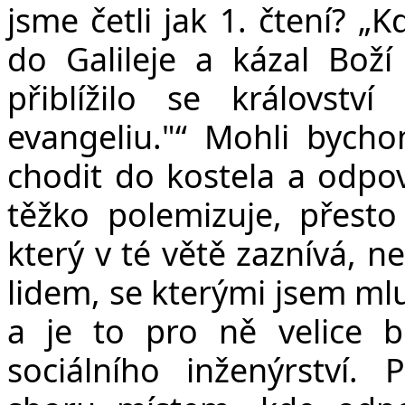
jsme četli jak 1. čtení? „K
do Galileje a kázal Boží
přiblížilo se královstv
evangeliu."“ Mohli bychom
chodit do kostela a odpov
těžko polemizuje, přesto
který v té větě zaznívá, n
lidem, se kterými jsem mlu
a je to pro ně velice b
sociálního inženýrství.