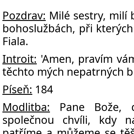
F
Pozdrav:
Milé sestry, milí 
bohoslužbách, při kterýc
Fiala.
Introit:
'Amen, pravím vám,
těchto mých nepatrných brat
Píseň:
184
Modlitba:
Pane Bože, d
společnou chvíli, kdy 
patříme a můžeme se těši