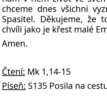
Č
chceme dnes všichni vyz
Spasitel. Děkujeme, že t
chvíli jako je křest malé 
Amen.
Čtení:
Mk 1,14-15
Píseň:
S135 Posila na cest