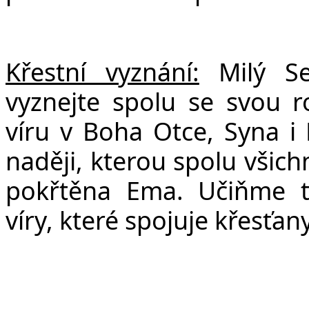
Křestní vyznání:
Milý Seb
vyznejte spolu se svou 
víru v Boha Otce, Syna i 
naději, kterou spolu všic
pokřtěna Ema. Učiňme t
víry, které spojuje křesťan