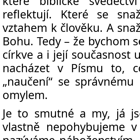
které biblické svědect
reflektují. Které se sn
vztahem k člověku. A snaží
Bohu. Tedy – že bychom se 
církve a i její současnost
nacházet v Písmu to, 
„naučení“ se správnému 
omylem.
Je to smutné a my, já js
vlastně nepohybujeme v o
nazýváme náboženstvím. Al