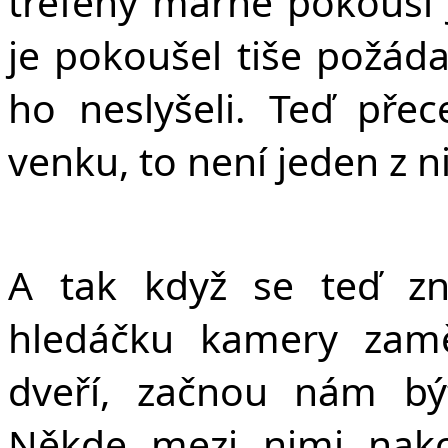
trefený marně pokouší 
je pokoušel tiše požáda
ho neslyšeli. Teď přec
venku, to není jeden z nic
A tak když se teď z
hledáčku kamery zamě
dveří, začnou nám bý
Někde mezi nimi nako