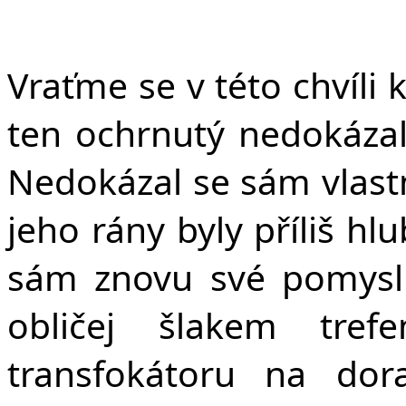
Vraťme se v této chvíli 
ten ochrnutý nedokáza
Nedokázal se sám vlastní
jeho rány byly příliš h
sám znovu své pomysl
obličej šlakem tre
transfokátoru na dor