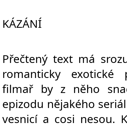
KÁZÁNÍ
Přečtený text má srozu
romanticky exotické 
filmař by z něho sna
epizodu nějakého seriálu
vesnicí a cosi nesou.