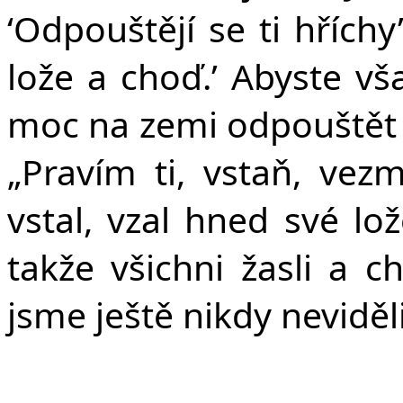
‘Odpouštějí se ti hříchy
lože a choď.’ Abyste vš
moc na zemi odpouštět 
„Pravím ti, vstaň, vez
vstal, vzal hned své lo
takže všichni žasli a c
jsme ještě nikdy neviděli