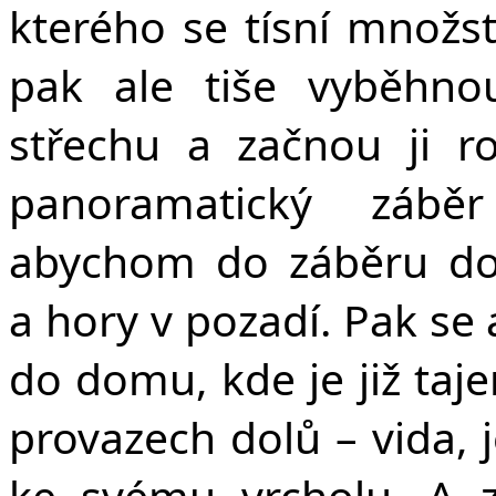
kterého se tísní množstv
pak ale tiše vyběhno
střechu a začnou ji r
panoramatický zábě
abychom do záběru dost
a hory v pozadí. Pak se 
do domu, kde je již t
provazech dolů – vida, j
ke svému vrcholu. A 