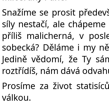
Snažíme se prosit předevš
síly nestačí, ale chápeme
příliš malicherná, v po
sobecká? Děláme i my něc
Jedině vědomí, že Ty sá
roztřídíš, nám dává odvahu
Prosíme za život statisíců
válkou.