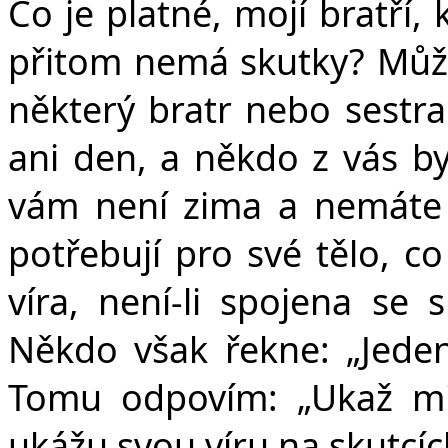
Co je platné, mojí bratří,
přitom nemá skutky? Může
některý bratr nebo sestra 
ani den, a někdo z vás by
vám není zima a nemáte h
potřebují pro své tělo, co
víra, není-li spojena se
Někdo však řekne: „Jede
Tomu odpovím: „Ukaž mi 
ukážu svou víru na skutcích