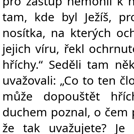
pro zástup nemohli k n
tam, kde byl Ježíš, pro
nosítka, na kterých och
jejich víru, řekl ochrnu
hříchy.“ Seděli tam ně
uvažovali: „Co to ten čl
může dopouštět hříc
duchem poznal, o čem pře
že tak uvažujete? Je 