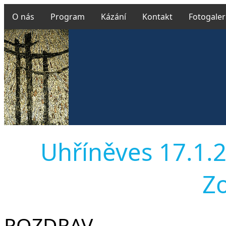
O nás
Program
Kázání
Kontakt
Fotogaler
Uhříněves 17.1.2
Z
POZDRAV