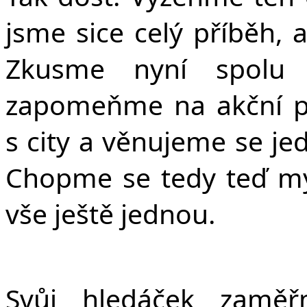
jsme sice celý příběh, 
Zkusme nyní spolu t
zapomeňme na akční po
s city a věnujeme se j
Chopme se tedy teď my
vše ještě jednou.
Svůj hledáček zamě