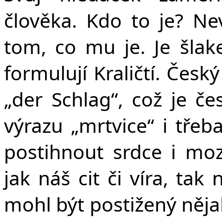
člověka. Kdo to je? Ne
tom, co mu je. Je šlak
formulují Kraličtí. Čes
„der Schlag“, což je č
výrazu „mrtvice“ i třeb
postihnout srdce i mo
jak náš cit či víra, tak
mohl být postižený něj