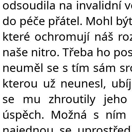
odsoudila na invalidní 
do péče přátel. Mohl být
které ochromují náš r
naše nitro. Třeba ho po
neuměl se s tím sám sro
kterou už neunesl, ubí
se mu zhroutily jeho 
úspěch. Možná s ním p
najednou se uprostřed 