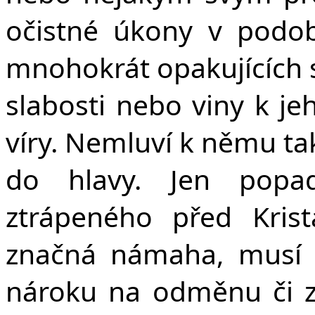
očistné úkony v podo
mnohokrát opakujících s
slabosti nebo viny k j
víry. Nemluví k němu ta
do hlavy. Jen popa
ztrápeného před Kris
značná námaha, musí 
nároku na odměnu či zá