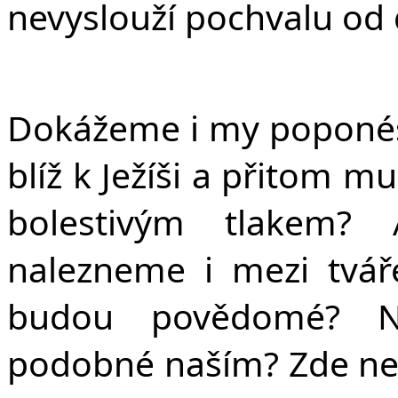
nevyslouží pochvalu od 
Dokážeme i my poponés
blíž k Ježíši a přitom 
bolestivým tlakem?
nalezneme i mezi tvář
budou povědomé? N
podobné naším? Zde n