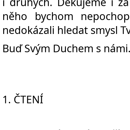
v
i druhých. Děkujeme i za 
něho bychom nepochopi
nedokázali hledat smysl T
Buď Svým Duchem s námi
1. ČTENÍ