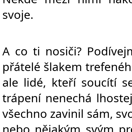
svoje.
A co ti nosiči? Podíve
přátelé šlakem trefené
ale lidé, kteří soucítí
trápení nenechá lhostej
všechno zavinil sám, sv
nebo nějakým svým pr