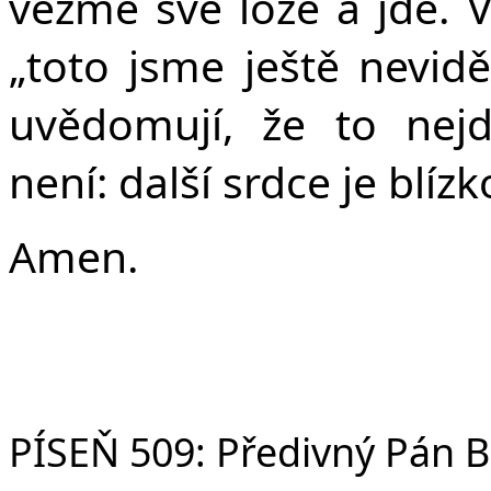
vezme své lože a jde. Vš
„toto jsme ještě nevidě
uvědomují, že to nejd
není: další srdce je blízko
Amen.
PÍSEŇ 509: Předivný Pán B