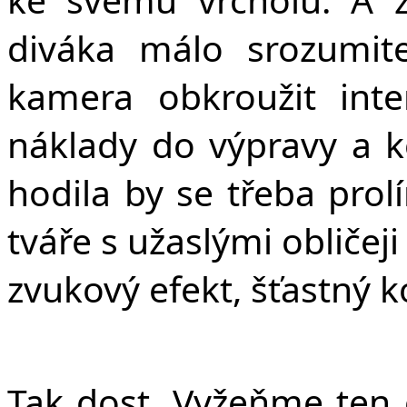
diváka málo srozumit
kamera obkroužit inte
náklady do výpravy a k
hodila by se třeba prol
tváře s užaslými obličeji
zvukový efekt, šťastný k
Tak dost. Vyžeňme ten o