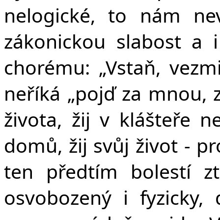
nelogické, to nám nev
zákonickou slabost a 
chorému: „Vstaň, vezmi
neříká „pojď za mnou, 
života, žij v klášteře 
domů, žij svůj život - p
ten předtím bolestí z
osvobozený i fyzicky, 