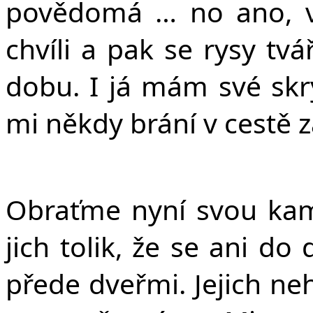
povědomá … no ano, v
chvíli a pak se rysy tv
dobu. I já mám své skry
mi někdy brání v cestě z
Obraťme nyní svou kame
jich tolik, že se ani do
přede dveřmi. Jejich ne