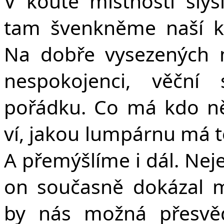
V koutě místnosti slyš
tam švenkněme naší k
Na dobře vysezených 
nespokojenci, věční 
pořádku. Co má kdo n
ví, jakou lumpárnu má t
A přemýšlíme i dál. Nejen 
on současně dokázal má
by nás možná přesvěd