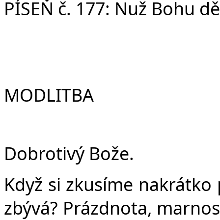
Č
PÍSEŇ č. 177: Nuž Bohu d
MODLITBA
Dobrotivý Bože.
Když si zkusíme nakrátko p
zbývá? Prázdnota, marnos