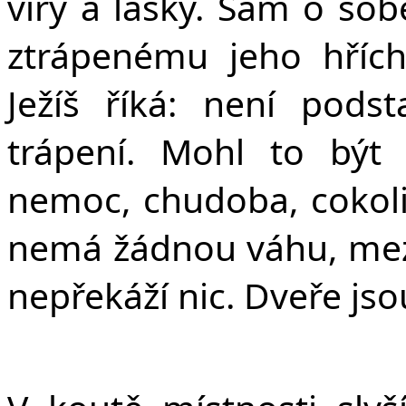
víry a lásky. Sám o sobě
ztrápenému jeho hříc
Ježíš říká: není pods
trápení. Mohl to být 
nemoc, chudoba, cokoliv
nemá žádnou váhu, mezi
nepřekáží nic. Dveře jso