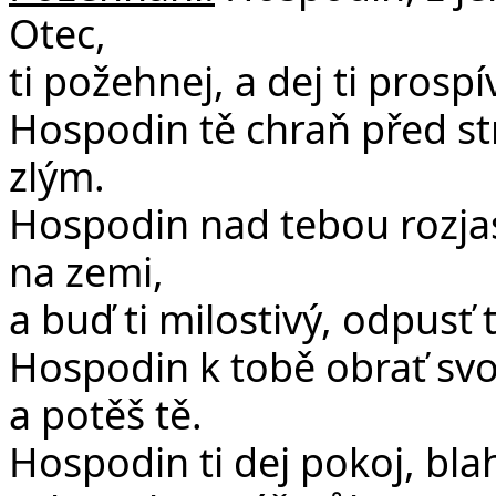
Otec,
ti požehnej, a dej ti prospí
Hospodin tě chraň před s
zlým.
Hospodin nad tebou rozjasni
na zemi,
a buď ti milostivý, odpusť t
Hospodin k tobě obrať svou
a potěš tě.
Hospodin ti dej pokoj, bla