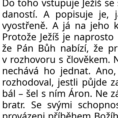
Do toho vstupuje Ježíš s
daností. A popisuje je,
vyostřeně. A já na jeho k
Protože Ježíš je naprosto
že Pán Bůh nabízí, že pro
v rozhovoru s člověkem. 
nechává ho jednat. Ano, 
rozhodoval, jestli půjde 
bál – šel s ním Áron. Ne z
bratr. Se svými schopno
provázeni příběhem Božíh