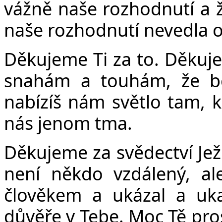
vážně naše rozhodnutí a ž
naše rozhodnutí nevedla o
Č
Děkujeme Ti za to. Děkuje
snahám a touhám, že be
nabízíš nám světlo tam, 
nás jenom tma.
Děkujeme za svědectví Jež
není někdo vzdálený, ale
člověkem a ukázal a uk
důvěře v Tebe. Moc Tě pros