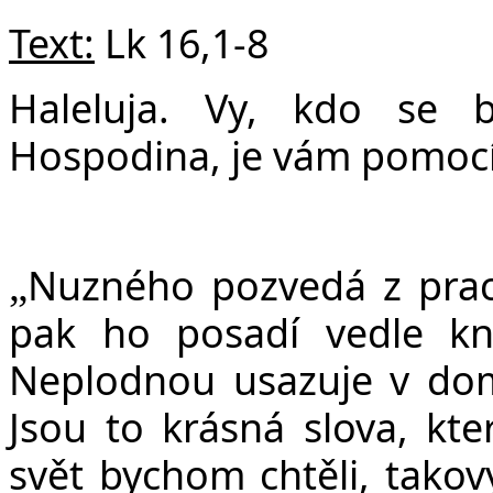
v
Text:
Lk 16,1-8
Haleluja. Vy, kdo se b
Hospodina, je vám pomocí 
Nuzného pozvedá z prac
„
pak ho posadí vedle kní
Neplodnou usazuje v dom
Jsou to krásná slova, kte
svět bychom chtěli, takov