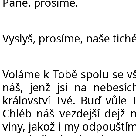
Pane, prosíme.
Vyslyš, prosíme, naše tiché
Voláme k Tobě spolu se vš
ná
š
, jen
ž
jsi na nebesíc
království Tvé. Bu
ď
v
ů
le 
Chléb ná
š
vezdej
š
í dej
ž
n
viny, jako
ž
i my odpou
š
tí