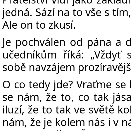
jedná. Sází na to vše s tím
Ale on to zkusí.
Je pochválen od pána a d
učedníkům říká: „Vždyť 
sobě navzájem prozíravější
O co tedy jde? Vraťme se
se nám, že to, co tak jás
iluzí, že to tak ve světě 
nám, že je kolem nás i v ná