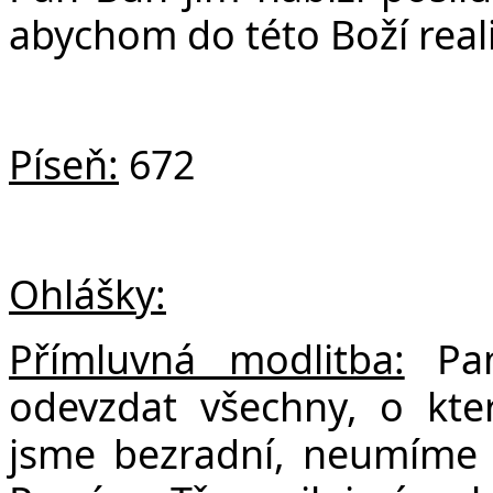
abychom do této Boží realit
Píseň:
672
Ohlášky:
Přímluvná modlitba:
Pan
odevzdat všechny, o kte
jsme bezradní, neumíme 