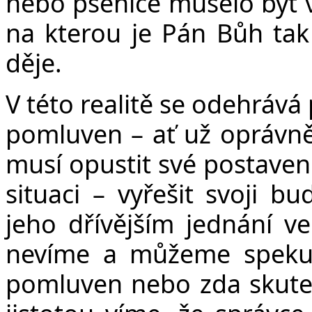
nebo pšenice muselo být ví
na kterou je Pán Bůh tak 
děje.
V této realitě se odehrává
pomluven – ať už oprávně
musí opustit své postaven
situaci – vyřešit svoji bu
jeho dřívějším jednání v
nevíme a můžeme spekulo
pomluven nebo zda skuteč