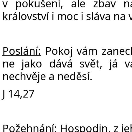
v poku
š
ení, ale zbav 
království i moc i sláva na 
Poslání:
Pokoj vám zanec
ne jako dává svět, já 
nechvěje a neděsí.
J 14,27
Požehnání:
Hospodin, z jeh