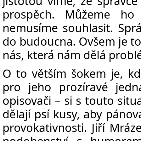
jistotou víme, že správce
prospěch. Můžeme ho 
nemusíme souhlasit. Správc
do budoucna. Ovšem je to 
nás, která nám dělá probl
O to větším šokem je, kd
pro jeho prozíravé jedn
opisovači – si s touto situa
dělají psí kusy, aby pánova
provokativnosti. Jiří Mrá
podobenství s humorem