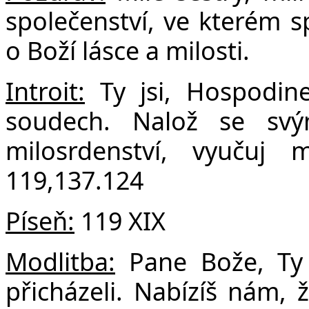
F
společenství, ve kterém s
o Boží lásce a milosti.
Introit:
Ty jsi, Hospodine
soudech. Nalož se sv
milosrdenství, vyučuj
119,137.124
Píseň:
119 XIX
Modlitba:
Pane Bože, Ty
přicházeli. Nabízíš nám,