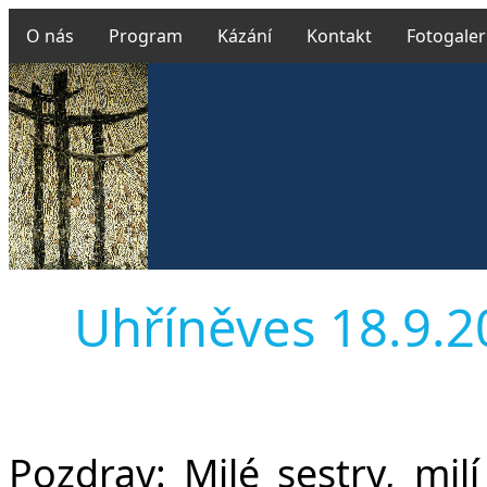
O nás
Program
Kázání
Kontakt
Fotogaler
Uhříněves 18.9.201
Pozdrav:
Milé sestry, milí