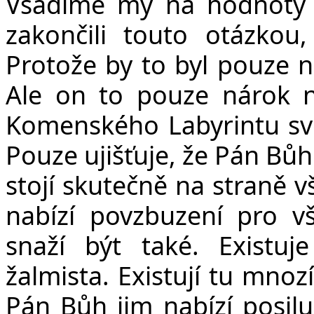
Vsadíme my na hodnoty 
zakončili touto otázkou,
Protože by to byl pouze n
Ale on to pouze nárok n
Komenského Labyrintu sv
Pouze ujišťuje, že Pán Bůh
stojí skutečně na straně v
nabízí povzbuzení pro v
snaží být také. Existuj
žalmista. Existují tu mnozí
Pán Bůh jim nabízí posilu