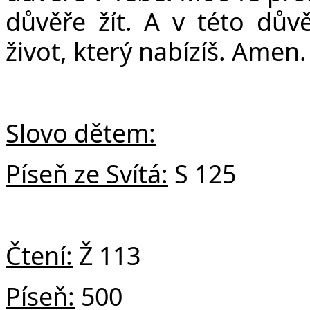
důvěře žít. A v této dův
život, který nabízíš. Amen.
Slovo dětem:
Píseň ze Svítá:
S 125
Čtení:
Ž 113
Píseň:
500