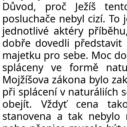
Důvod, proč Ježíš tent
posluchače nebyl cizí. To 
jednotlivé aktéry příběhu,
dobře dovedli představit 
majetku pro sebe. Moc dobř
spláceny ve formě natur
Mojžíšova zákona bylo za
při splácení v naturáliích 
obejít. Vždyť cena tak
stanovena a tak nebylo 