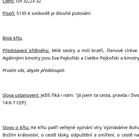
Čtení:
Gn 32,23-32
Píseň:
S135 K svobodě je dlouhé putování
Blok křtu
Představení křtěného:
Milé sestry a milí bratři, členové círk
Agátinými kmotry jsou Eva Pejkofski a Cvetko Pejkofski a kmotry
Prosím vás, abyste předstoupili.
Slova ustanovení:
Ježíš říká i nám: "Já jsem ta cesta, pravda i ž
14:6-7 CEP)
Slovo o křtu:
Ke křtu patří veřejné vyznání víry. Vyznáváme Boha
Božím království, o cestě lásky, odpuštění a smíření, o cestě