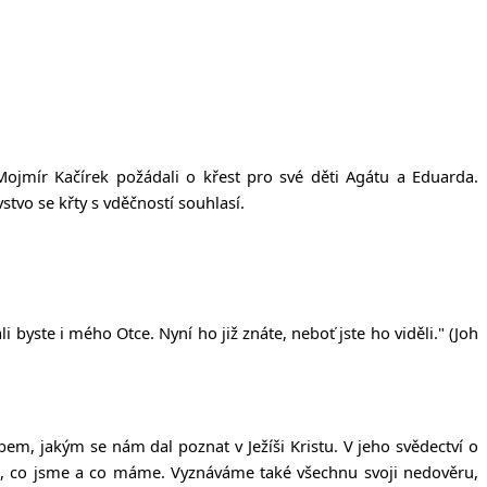
a Mojmír Kačírek požádali o křest pro své děti Agátu a Eduarda.
tvo se křty s vděčností souhlasí.
i byste i mého Otce. Nyní ho již znáte, neboť jste ho viděli."
(Joh
bem, jakým se nám dal poznat v Ježíši Kristu. V jeho svědectví o
hno, co jsme a co máme. Vyznáváme také všechnu svoji nedověru,