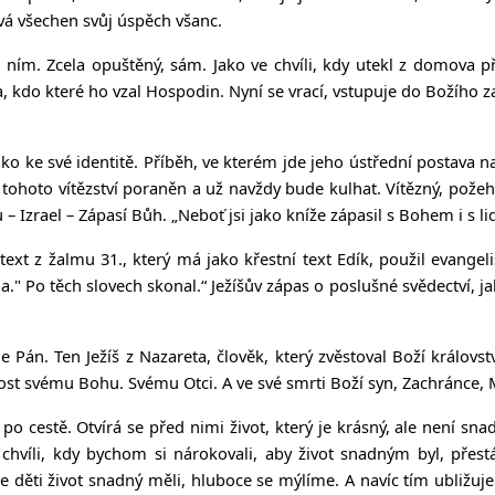
ává všechen svůj úspěch všanc.
í s ním. Zcela opuštěný, sám. Jako ve chvíli, kdy utekl z domo
ta, kdo které ho vzal Hospodin. Nyní se vrací, vstupuje do Božího
jako ke své identitě. Příběh, ve kterém jde jeho ústřední postava 
ází z tohoto vítězství poraněn a už navždy bude kulhat. Vítězný, p
u – Izrael – Zápasí Bůh. „N
eboť jsi jako kníže zápasil s Bohem i s li
ext z žalmu 31., který má jako křestní text Edík, použil evangeli
o těch slovech skonal.“ Ježíšův zápas o poslušné svědectví, jak 
je Pán. Ten Ježíš z Nazareta, člověk, který zvěstoval Boží královs
nost svému Bohu. Svému Otci. A ve své smrti Boží syn, Zachránce, 
 po cestě. Otvírá se před nimi život, který je krásný, ale není 
víli, kdy bychom si nárokovali, aby život snadným byl, přestá
še děti život snadný měli, hluboce se mýlíme. A navíc tím ubližu