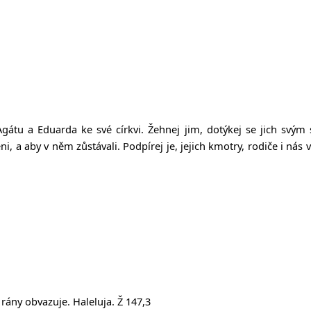
l Agátu a Eduarda ke své církvi. Žehnej jim, dotýkej se jich svý
ni, a aby v něm zůstávali. Podpírej je, jejich kmotry, rodiče i nás
 rány obvazuje. Haleluja. Ž 147,3