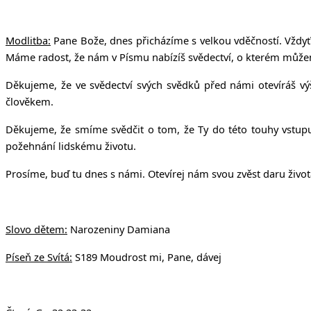
v Uhří
Modlitba:
Pane Bože, dnes přicházíme s velkou vděčností. Vždyť 
Máme radost, že nám v Písmu nabízíš svědectví, o kterém můžem
Děkujeme, že ve svědectví svých svědků před námi otevíráš výš
člověkem.
Děkujeme, že smíme svědčit o tom, že Ty do této touhy vstupuje
požehnání lidskému životu.
Prosíme, buď tu dnes s námi. Otevírej nám svou zvěst daru živo
Slovo dětem:
Narozeniny Damiana
Píseň ze Svítá:
S189 Moudrost mi, Pane, dávej