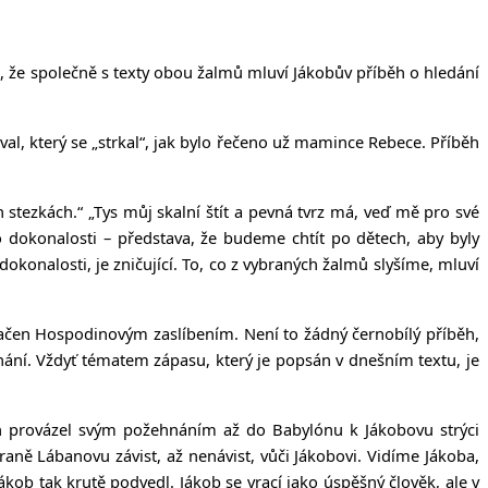
to, že společně s texty obou žalmů mluví Jákobův příběh o hledání
val, který se „strkal“, jak bylo řečeno už mamince Rebece. Příběh
 stezkách.“ „Tys můj skalní štít a pevná tvrz má, veď mě pro své
o dokonalosti – představa, že budeme chtít po dětech, aby byly
dokonalosti, je zničující. To, co z vybraných žalmů slyšíme, mluví
značen Hospodinovým zaslíbením. Není to žádný černobílý příběh,
nání. Vždyť tématem zápasu, který je popsán v dnešním textu, je
h provázel svým požehnáním až do Babylónu k Jákobovu strýci
aně Lábanovu závist, až nenávist, vůči Jákobovi. Vidíme Jákoba,
ákob tak krutě podvedl. Jákob se vrací jako úspěšný člověk, ale v