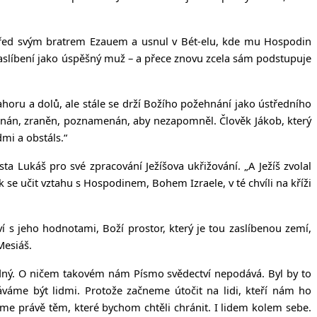
va před svým bratrem Ezauem a usnul v Bét-elu, kde mu Hospodin
 zaslíbení jako úspěšný muž – a přece znovu zcela sám podstupuje
nahoru a dolů, ale stále se drží Božího požehnání jako ústředního
ožehnán, zraněn, poznamenán, aby nezapomněl. Člověk Jákob, který
dmi a obstáls.“
sta Lukáš pro své zpracování Ježíšova ukřižování. „A Ježíš zvolal
se učit vztahu s Hospodinem, Bohem Izraele, v té chvíli na kříži
tví s jeho hodnotami, Boží prostor, který je tou zaslíbenou zemí,
Mesiáš.
snadný. O ničem takovém nám Písmo svědectví nepodává. Byl by to
váme být lidmi. Protože začneme útočit na lidi, kteří nám ho
jeme právě těm, které bychom chtěli chránit. I lidem kolem sebe.