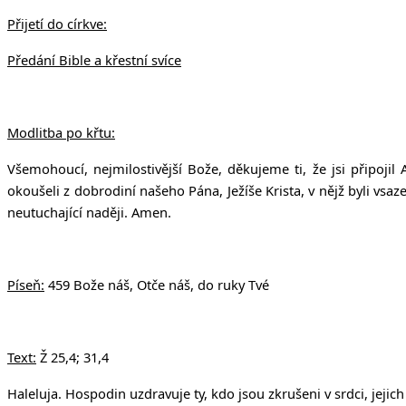
Přijetí do církve:
Předání Bible a křestní svíce
Modlitba po křtu:
Všemohoucí, nejmilostivější Bože, děkujeme ti, že jsi připoji
okoušeli z dobrodiní našeho Pána, Ježíše Krista, v nějž byli vsaze
neutuchající naději. Amen.
Píseň:
459 Bože náš, Otče náš, do ruky Tvé
Text:
Ž
25,4; 31,4
Haleluja. Hospodin uzdravuje ty, kdo jsou zkrušeni v srdci, jejich