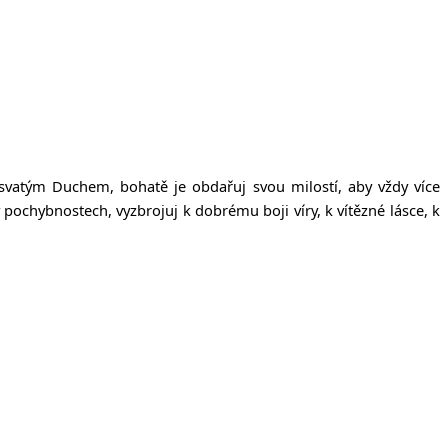
m svatým Duchem, bohatě je obdařuj svou milostí, aby vždy více
 v pochybnostech, vyzbrojuj k dobrému boji víry, k vítězné lásce, k