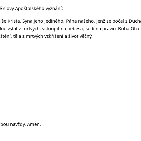
ně slovy Apoštolského vyznání:
žíše Krista, Syna jeho jediného, Pána našeho, jenž se počal z Duch
 dne vstal z mrtvých, vstoupil na nebesa, sedí na pravici Boha Ot
ění, těla z mrtvých vzkříšení a život věčný.
tebou navždy. Amen.