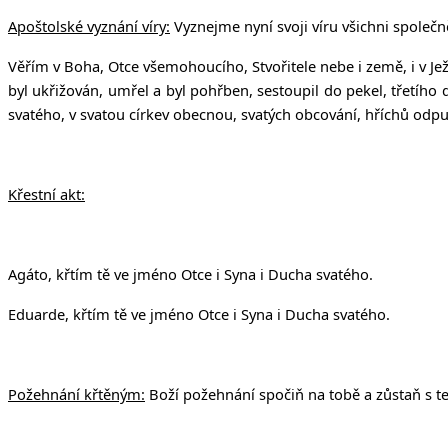
Apoštolské vyznání víry:
Vyznejme nyní svoji víru všichni společ
Věřím v Boha, Otce všemohoucího, Stvořitele nebe i země, i v Je
byl ukřižován, umřel a byl pohřben, sestoupil do pekel, třetího
svatého, v svatou církev obecnou, svatých obcování, hříchů odpušt
Křestní akt:
Agáto, křtím tě ve jméno Otce i Syna i Ducha svatého.
Eduarde, křtím tě ve jméno Otce i Syna i Ducha svatého.
Požehnání křtěným:
Boží požehnání spočiň na tobě a zůstaň s 