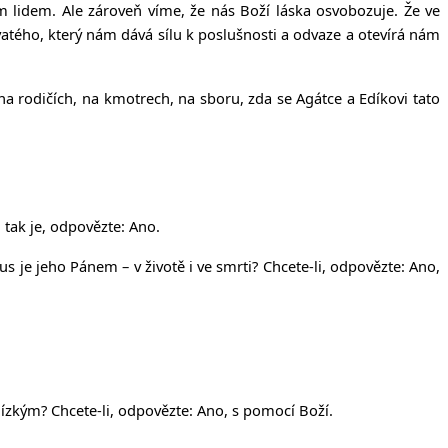
 lidem. Ale zároveň víme, že nás Boží láska osvobozuje. Že ve
atého, který nám dává sílu k poslušnosti a odvaze a otevírá nám
na rodičích, na kmotrech, na sboru, zda se Agátce a Edíkovi tato
u tak je, odpovězte: Ano.
us je jeho Pánem – v životě i ve smrti? Chcete-li, odpovězte: Ano,
blízkým? Chcete-li, odpovězte: Ano, s pomocí Boží.