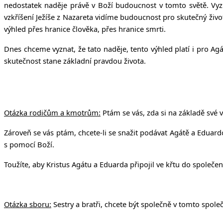
nedostatek naděje právě v Boží budoucnost v tomto světě. Vyz
vzkříšení Ježíše z Nazareta vidíme budoucnost pro skutečný živ
výhled přes hranice člověka, přes hranice smrti.
Dnes chceme vyznat, že tato naděje, tento výhled platí i pro Ag
skutečnost stane základní pravdou života.
Otázka rodičům a kmotrům:
Ptám se vás, zda si na základě své v
Zároveň se vás ptám, chcete-li se snažit podávat Agátě a Eduardov
s pomocí Boží.
Toužíte, aby Kristus Agátu a Eduarda připojil ve křtu do společen
Otázka sboru:
Sestry a bratři, chcete být společně v tomto společ