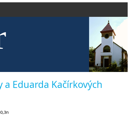
r
kve evang
ty a Eduarda Kačírkových
30,3n