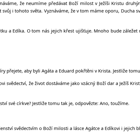
náváme, že neumíme předávat Boží milost v Ježíši Kristu druhým
ot svůj i tohoto světa. Vyznáváme, že v tom máme oporu, Ducha sv
átku a Edíka. O tom nás jejich křest ujišťuje. Mnoho bude záležet 
íry přejete, aby byli Agáta a Eduard pokřtěni v Krista. Jestliže tom
i svědectví, že život dostáváme jako vzácný Boží dar a Ježíš Krist
ství své církve? Jestliže tomu tak je, odpovězte: Ano, toužíme.
enství svědectvím o Boží milosti a lásce Agátce a Edíkovi i jejich 