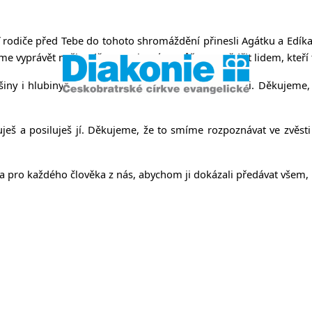
něvsi a Ř
rodiče před Tebe do tohoto shromáždění přinesli Agátku a Edíka, 
e vyprávět našim dětem. O kterém můžeme svědčit lidem, kteří t
iny i hlubiny lidského života, jeho starosti i radosti. Děkuje
š a posiluješ jí. Děkujeme, že to smíme rozpoznávat ve zvěsti J
ta pro každého člověka z nás, abychom ji dokázali předávat všem, 