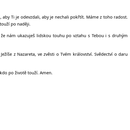
íčanech
aby Ti je odevzdali, aby je nechali pokřtít. Máme z toho radost.
ouží po naději.
me, že nám ukazuješ lidskou touhu po vztahu s Tebou i s druhým
ežíše z Nazareta, ve zvěsti o Tvém království. Svědectví o daru
kdo po životě touží. Amen.