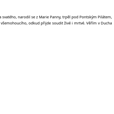
a svatého, narodil se z Marie Panny, trpěl pod Pontským Pilátem,
ce všemohoucího, odkud přijde soudit živé i mrtvé. Věřím v Ducha