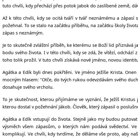
tuto chvíli, kdy přechází přes potok Jabok do zaslíbené země, d
Až k této chvíli, kdy se ocitá tváří v tvář neznámému a zápas
požehnal. To se stalo na začátku příběhu, na začátku školy živo
zápas s neznámým.
Je to skutečně zvláštní příběh, ke kterému se Boží lid přiznává 
bodu svého života. I v této chvíli, kdy se zdá, že vítězí, odch
toho tolik prožil. V tuto chvíli získává nové jméno, novou identit
Agátka a Edík byli dnes pokřtěni. Ve jméno Ježíše Krista. Onen t
mocným hlasem: "Otče, do tvých rukou odevzdávám svého ducha." P
dosahuje svého vrcholu.
To je skutečnost, kterou přijímáme ve vyznání, že Ježíš Kristus 
kterou dostal v požehnání Jákob. Člověk, který zápasil o posluš
Agátka a Edík vstupují do života. Stejně jako my budou putovat
výsměch všem zápasům, o kterých nám podává svědectví. Ve ch
komplikují. Ve chvíli, kdy tvrdíme, že děláme vše proto, aby na