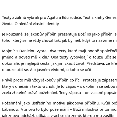
Texty z žalmů vybrali pro Agátu a Edu rodiče. Text z knihy Genes
života. O hledání vlastní identity.
Je kouzelné, že Jákobův příběh prezentuje Boží lid jako příběh, 
toho, který se ne vždy choval tak, jak by měl, když to nazveme m
Mojmír s Danielou vybrali dva texty, které mají hodně společné
jméno a doveď mě k cíli.“ Oba texty vypovídají o touze učit s
dokonalé, je nejlepší cesta, jak jim zkazit život. Představa, že 
o touze učit se. A o jasném vědomí, u koho se učit.
Právě proto měl vždy Jákobův příběh co říci. Protože je zápase
který v dnešním textu vrcholí. Je to zápas – s okolím i se seb
zcela zřetelně právě požehnání. Tedy zápasu – on vlastně popsá
Požehnání jako ústředního motivu Jákobova příběhu. Kvůli p
Lábanovi. A znovu to bylo požehnání – Boží milostivá přítomnos
jak znovu odchází, utíká, a vrací se do země, kterou mu zaslíbil