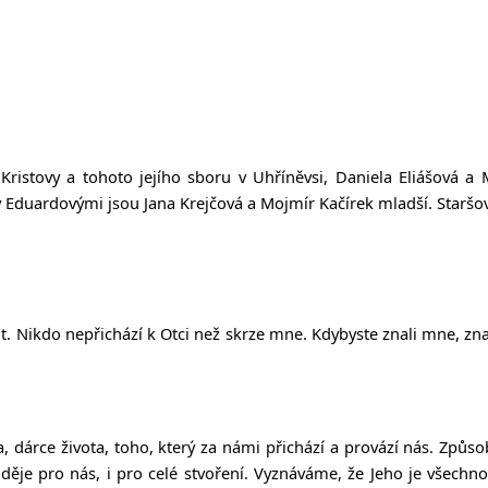
ve Kristovy a tohoto jejího sboru v Uhříněvsi, Daniela Eliášová 
 Eduardovými jsou Jana Krejčová a Mojmír Kačírek mladší. Staršovs
ivot. Nikdo nepřichází k Otci než skrze mne.
Kdybyste znali mne, znal
, dárce života, toho, který za námi přichází a provází nás. Způso
 naděje pro nás, i pro celé stvoření. Vyznáváme, že Jeho je všec