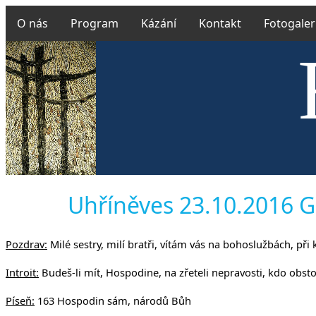
O nás
Program
Kázání
Kontakt
Fotogaler
Českobra
Uhříněves 23.10.2016 Gn
Pozdrav:
Milé sestry, milí bratři, vítám vás na bohoslužbách, při
Introit:
Budeš-li mít, Hospodine, na zřeteli nepravosti, kdo obsto
Píseň:
163 Hospodin sám, národů Bůh