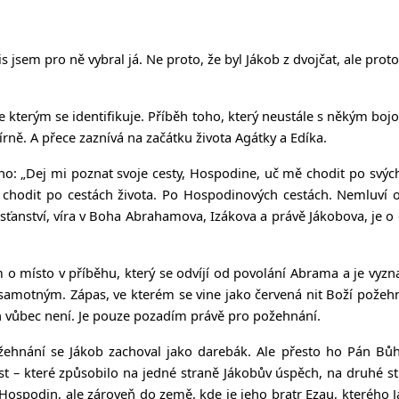
is jsem pro ně vybral já. Ne proto, že byl Jákob z dvojčat, ale pro
se kterým se identifikuje. Příběh toho, který neustále s někým bojo
írně. A přece zaznívá na začátku života Agátky a Edíka.
ho: „
Dej mi poznat svoje cesty, Hospodine, uč mě chodit po svých
e chodit po cestách života. Po Hospodinových cestách. Nemluví 
křesťanství, víra v Boha Abrahamova, Izákova a právě Jákobova, je o 
m o místo v příběhu, který se odvíjí od povolání Abrama a je vy
ou samotným. Zápas, ve kterém se vine jako červená nit Boží požeh
n vůbec není. Je pouze pozadím právě pro požehnání.
ožehnání se Jákob zachoval jako darebák. Ale přesto ho Pán Bů
t – které způsobilo na jedné straně Jákobův úspěch, na druhé str
 Hospodin, ale zároveň do země, kde je jeho bratr Ezau, kterého J