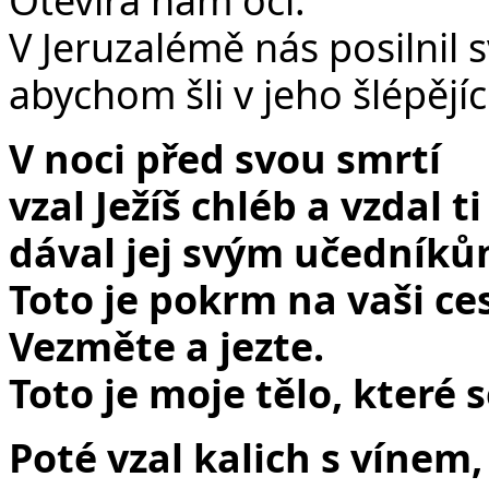
V Jeruzalémě nás posilnil 
abychom šli v jeho šlépějíc
V noci před svou smrtí
vzal Ježíš chléb a vzdal ti
dával jej svým učedníkům
Toto je pokrm na vaši ce
Vezměte a jezte.
Toto je moje tělo, které 
Poté vzal kalich s vínem,