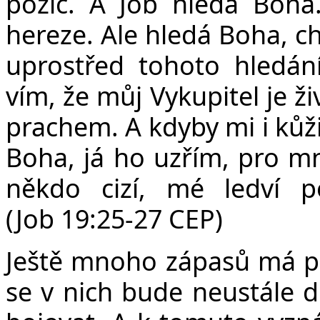
pozic. A Job hledá Boha.
hereze. Ale hledá Boha, ch
uprostřed tohoto hledání
vím, že můj Vykupitel je ž
prachem. A kdyby mi i kůži
Boha, já ho uzřím, pro mn
někdo cizí, mé ledví 
(Job 19:25-27 CEP)
Ještě mnoho zápasů má př
se v nich bude neustále d