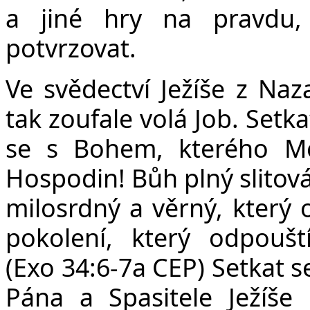
a jiné hry na pravdu,
potvrzovat.
Ve svědectví Ježíše z Na
tak zoufale volá Job. Setka
se s Bohem, kterého Moj
Hospodin! Bůh plný slitová
milosrdný a věrný, který 
pokolení, který odpoušt
(Exo 34:6-7a CEP) Setkat
Pána a Spasitele Ježíše 