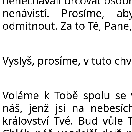
nenechávali určovat osob
nenávistí. Prosíme, a
odmítnout. Za to Tě, Pane
Vyslyš, prosíme, v tuto chv
Voláme k Tobě spolu se v
ná
š
, jen
ž
jsi na nebesíc
království Tvé. Bu
ď
v
ů
le 