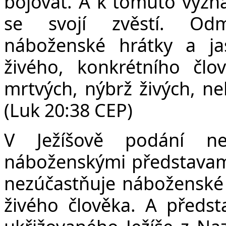
bojovat. A k tomuto vyzná
se svojí zvěstí. Odm
náboženské hrátky a j
živého, konkrétního čl
mrtvých, nýbrž živých, neb
(Luk 20:38 CEP)
V Ježíšově podání n
náboženskými představami.
nezúčastňuje náboženské 
živého člověka. A předsta