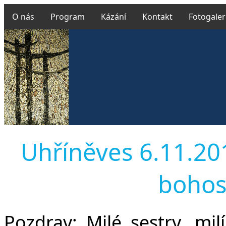
O nás
Program
Kázání
Kontakt
Fotogaler
Uhříněves 6.11.2016
bohos
Pozdrav:
Milé sestry, milí