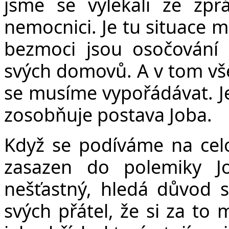
jsme se vylekali ze zpr
nemocnici. Je tu situace m
bezmoci jsou osočování 
svých domovů. A v tom vše
se musíme vypořádávat. J
zosobňuje postava Joba.
Když se podíváme na celou
zasazen do polemiky Jo
nešťastný, hledá důvod s
svých přátel, že si za to 