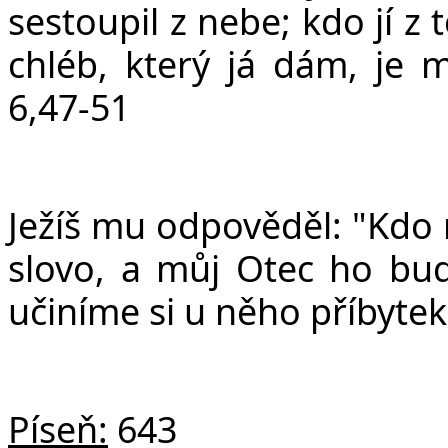
sestoupil z nebe; kdo jí z
chléb, který já dám, je m
6,47-51
Ježíš mu odpověděl: "Kdo
slovo, a můj Otec ho bu
učiníme si u něho příbytek
Píseň:
643