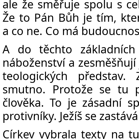
ale že směřuje spolu s c
Že to Pán Bůh je tím, kte
a co ne. Co má budoucnost 
A do těchto základních 
náboženství a zesměšňují j
teologických představ.
smutno. Protože se tu p
člověka. To je zásadní s
protivníky. Ježíš se zastává
Církev vybrala texty na tu