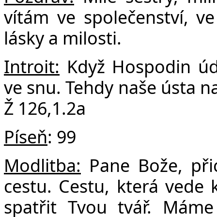
F
vítám ve společenství, v
lásky a milosti.
Introit:
Když Hospodin údě
ve snu. Tehdy naše ústa na
Ž 126,1.2a
Píseň
: 99
Modlitba:
Pane Bože, přic
cestu. Cestu, která vede
spatřit Tvou tvář. Mám