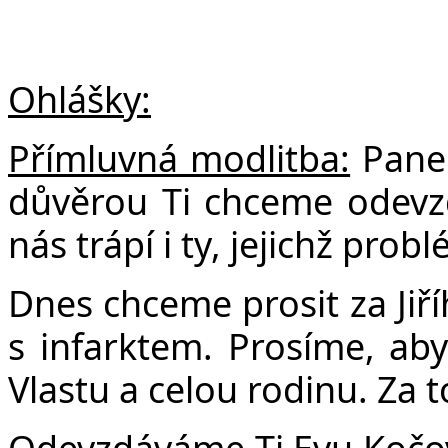
Ohlášky:
Přímluvná modlitba:
Pane 
důvěrou Ti chceme odevzda
nás trápí i ty, jejichž pro
Dnes chceme prosit za Jiří
s infarktem. Prosíme, abys
Vlastu a celou rodinu. Za 
Odevzdáváme Ti Evu Kočovou