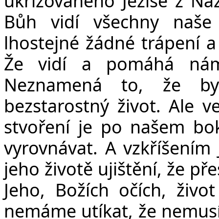
ukřižovaného Ježíše z Na
Bůh vidí všechny naše 
lhostejné žádné trápení a 
Že vidí a pomáhá nám
Neznamená to, že by 
bezstarostný život. Ale 
stvoření je po našem bo
vyrovnávat. A vzkříšením 
jeho životě ujištění, že p
Jeho, Božích očích, živ
nemáme utíkat, že nemus