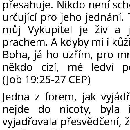
v
přesahuje. Nikdo není sch
určující pro jeho jednání. 
můj Vykupitel je živ a 
prachem. A kdyby mi i kůži
Boha, já ho uzřím, pro mn
někdo cizí, mé ledví 
(Job 19:25-27 CEP)
Jedna z forem, jak vyjádři
nejde do nicoty, byla i
vyjadřovala přesvědčení, 