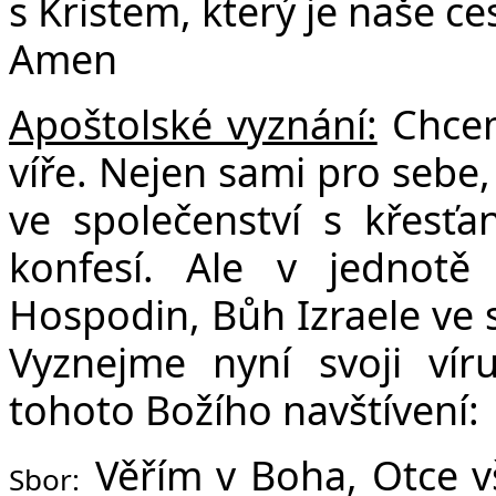
s Kristem, který je naše ce
Amen
Apoštolské vyznání:
Chcem
víře. Nejen sami pro sebe,
ve společenství s křesť
konfesí. Ale v jednotě
Hospodin, Bůh Izraele ve s
Vyznejme nyní svoji víru
tohoto Božího navštívení:
Věřím v Boha, Otce v
Sbor: