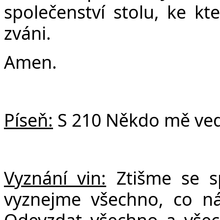
společenství stolu, ke kt
zváni.
Amen.
Píseň:
S 210 Někdo mě ved
Vyznání vin:
Ztišme se 
vyznejme všechno, co n
Odevzdat všechno a všech