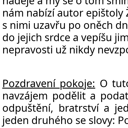
naděje a my se o tom smíme
nám nabízí autor epištoly 
s nimi uzavřu po oněch dn
do jejich srdce a vepíšu jim
nepravosti už nikdy nevz
Pozdravení pokoje:
O tut
navzájem podělit a poda
odpuštění, bratrství a je
jeden druhého se slovy: P