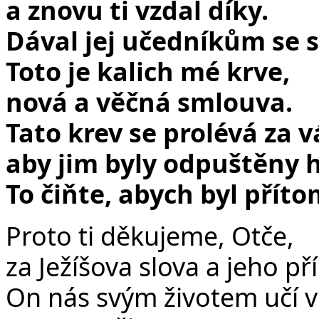
a znovu ti vzdal díky.
Dával jej učedníkům se s
Toto je kalich mé krve,
nová a věčná smlouva.
Tato krev se prolévá za v
aby jim byly odpuštěny h
To čiňte, abych byl přít
Proto ti děkujeme, Otče,
za Ježíšova slova a jeho pří
On nás svým životem učí vě