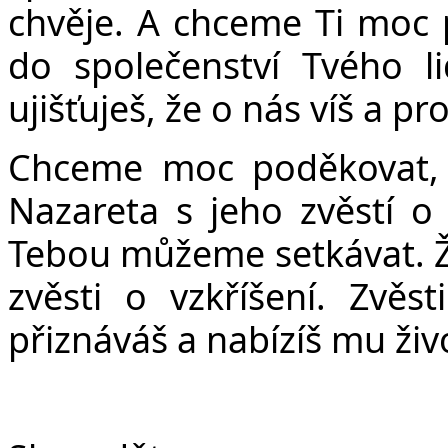
chvěje. A chceme Ti moc 
do společenství Tvého 
ujišťuješ, že o nás víš a pr
Chceme moc poděkovat, ž
Nazareta s jeho zvěstí o 
Tebou můžeme setkávat. Ž
zvěsti o vzkříšení. Zvěst
přiznáváš a nabízíš mu ži