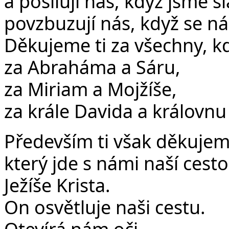
a posilují nás, když jsme sl
povzbuzují nás, když se ná
Děkujeme ti za všechny, kd
za Abraháma a Sáru,
za Miriam a Mojžíše,
za krále Davida a královnu 
Především ti však děkujem
který jde s námi naší cesto
Ježíše Krista.
On osvětluje naši cestu.
Otevírá nám oči.