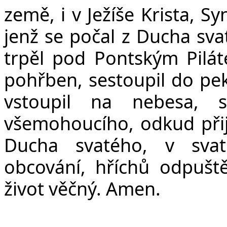
země, i v Ježíše Krista, S
jenž se počal z Ducha sva
trpěl pod Pontským Pilát
pohřben, sestoupil do peke
vstoupil na nebesa, 
všemohoucího, odkud přijd
Ducha svatého, v svat
obcování, hříchů odpuště
život věčný. Amen.