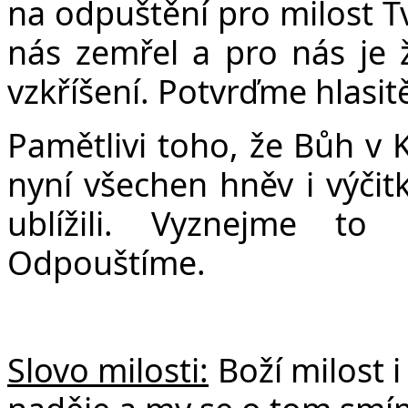
na odpuštění pro milost Tv
nás zemřel a pro nás je 
vzkříšení. Potvrďme hlasit
Pamětlivi toho, že Bůh v 
nyní všechen hněv i výči
ublížili. Vyznejme to 
Odpouštíme.
Slovo milosti:
Boží milost i