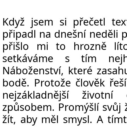
Když jsem si přečetl tex
připadl na dnešní neděli 
přišlo mi to hrozně lí
setkáváme s tím nejh
Náboženství, které zasahu
bodě. Protože člověk řeší
nejzákladnější životn
způsobem. Promýšlí svůj ž
žít, aby měl smysl. A tím