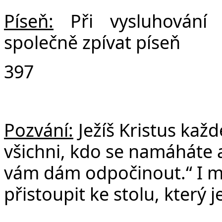
Píseň:
Při vysluhován
společně zpívat píseň
397
Pozvání:
Ježíš Kristus kaž
všichni, kdo se namáháte a
vám dám odpočinout.“ I m
přistoupit ke stolu, který 