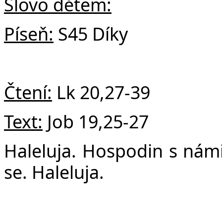
Č
Slovo dětem:
Píseň:
S45 Díky
Čtení:
Lk
20,27-39
Text:
Job
19,25-27
Haleluja. Hospodin s námi 
se. Haleluja.