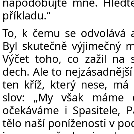
napodobujte mne. Hleďte
příkladu.“
To, k čemu se odvolává a
Byl skutečně výjimečný m
Výčet toho, co zažil na 
dech. Ale to nejzásadnější 
ten kříž, který nese, má
slov: „
My však máme ob
očekáváme i Spasitele, P
tělo naší poníženosti v po