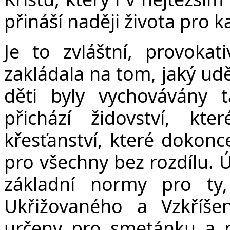
přináší naději života pro 
Je to zvláštní, provokati
zakládala na tom, jaký udě
děti byly vychovávány 
přichází židovství, k
křesťanství, které dokonc
pro všechny bez rozdílu. Ú
základní normy pro ty, 
Ukřižovaného a Vzkříše
určeny pro smetánku a př