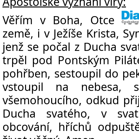
Apoštolské vyznání víry:
Věřím v Boha, Otce vše
země, i v Ježíše Krista, S
jenž se počal z Ducha sva
trpěl pod Pontským Pilát
pohřben, sestoupil do peke
vstoupil na nebesa, 
všemohoucího, odkud přijd
Ducha svatého, v svat
obcování, hříchů odpuště