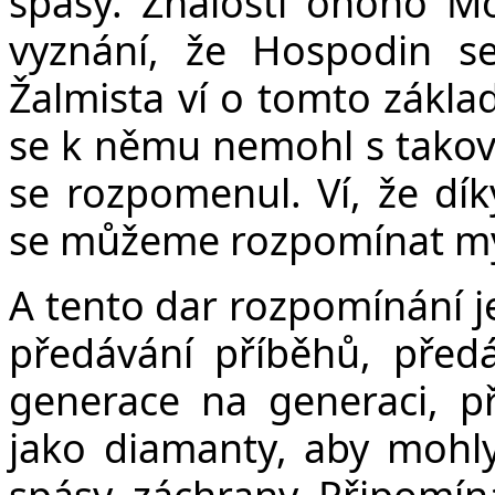
spásy. Znalostí onoho Mo
vyznání, že Hospodin se
Žalmista ví o tomto základu
se k němu nemohl s takovo
se rozpomenul. Ví, že d
se můžeme rozpomínat m
A tento dar rozpomínání je
předávání příběhů, předá
generace na generaci, př
jako diamanty, aby mohly
spásy, záchrany. Připomín