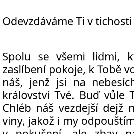
Odevzdáváme Ti v tichosti 
Spolu se všemi lidmi, k
zaslíbení pokoje, k Tobě 
ná
š
, jen
ž
jsi na nebesíc
království Tvé. Bu
ď
v
ů
le 
Chléb ná
š
vezdej
š
í dej
ž
n
viny, jako
ž
i my odpou
š
tí
v poku
š
ení, ale zbav 