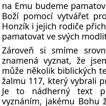
na Emu budeme pamatova
Boží pomocí vytvářet pr
Honzík i jejich rodiče při
pamatovat ve svých modli
Zároveň si smíme srovn
znamená vyznat, že jse
může několik biblických t
žalmu 117, který vybrali p
Je to nádherný text p
vyznáním, jakému Bohu ža