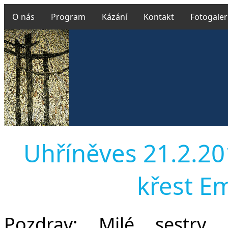
O nás
Program
Kázání
Kontakt
Fotogaler
Uhříněves 21.2.2016
křest E
Pozdrav:
Milé sestry, 