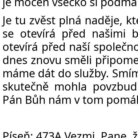
je mocen všecko si podman
Je tu zvěst plná naděje, k
se otevírá před našimi b
otevírá před naší společno
dnes znovu směli připomen
máme dát do služby. Smíme 
skutečně mohla povzbudit
Pán Bůh nám v tom pomáh
Píseň:
473A Vezmi, Pane, ž