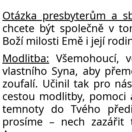
Otázka presbyterům a s
chcete být společně v to
Boží milosti Emě i její rod
Modlitba:
Všemohoucí, v
vlastního Syna, aby přem
zoufalí. Učinil tak pro 
cestou modlitby, pomoci a
temnoty do Tvého předi
prosíme – nech zazářit t