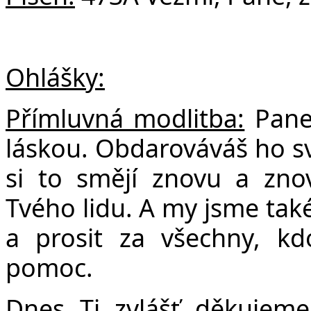
Ohlášky:
Přímluvná modlitba:
Pane,
láskou. Obdarováváš ho sv
si to smějí znovu a zno
Tvého lidu. A my jsme tak
a prosit za všechny, kd
pomoc.
Dnes Ti zvlášť děkujeme