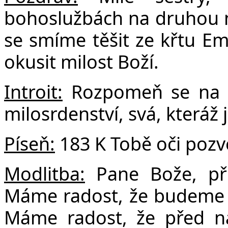
F
bohoslužbách na druhou ne
se smíme těšit ze křtu Em
okusit milost Boží.
Introit:
Rozpomeň se na sl
milosrdenství, svá, kteráž 
Píseň:
183 K Tobě oči poz
Modlitba:
Pane Bože, při
Máme radost, že budeme s
Máme radost, že před ná