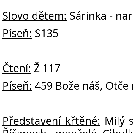
Č
Slovo dětem:
Sárinka - na
Píseň:
S135
Čtení:
Ž 117
Píseň:
459 Bože náš, Otče n
Představení křtěné:
Milý s