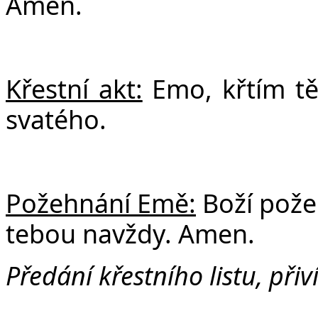
Amen.
Křestní akt:
Emo, křtím tě
svatého.
Požehnání Emě:
Boží pože
tebou navždy. Amen.
Předání křestního listu, přiv