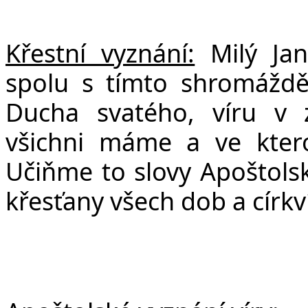
Křestní vyznání:
Milý Jan
spolu s tímto shromáždě
Ducha svatého, víru v z
všichni máme a ve kte
Učiňme to slovy Apoštolsk
křesťany všech dob a církví