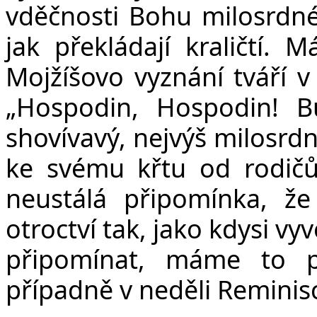
vděčnosti Bohu milosrdné
jak překládají kraličtí
Mojžíšovo vyznání tváří v
„
Hospodin, Hospodin! Bů
shovívavý, nejvýš milosrdn
ke svému křtu od rodičů
neustálá připomínka, že
otroctví tak, jako kdysi vy
připomínat, máme to př
případně v neděli Reminis