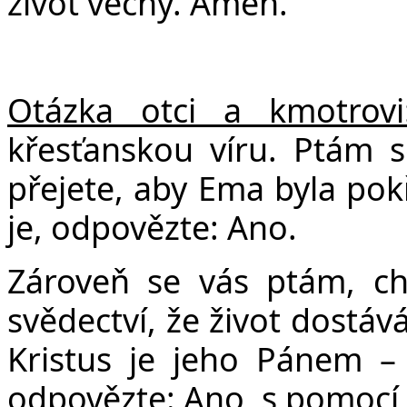
život věčný. Amen.
Otázka otci a kmotrovi
křesťanskou víru. Ptám s
přejete, aby Ema byla pokř
je, odpovězte: Ano.
Zároveň se vás ptám, ch
svědectví, že život dostáv
Kristus je jeho Pánem – v
odpovězte: Ano, s pomocí 