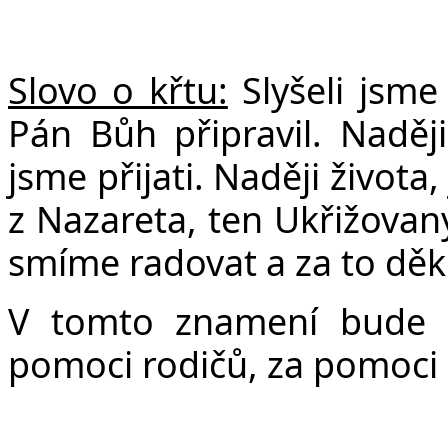
v
Slovo o křtu:
Slyšeli jsme
Pán Bůh připravil. Naděj
jsme přijati. Naději života
z Nazareta, ten Ukřižovaný
smíme radovat a za to děko
V tomto znamení bude s
pomoci rodičů, za pomoci