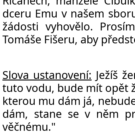
Říčanech, manželé Cibulk
dceru Emu v našem sboru.
žádosti vyhovělo. Prosí
Tomáše Fišeru, aby předst
Slova ustanovení:
Ježíš ž
tuto vodu, bude mít opět ž
kterou mu dám já, nebude 
dám, stane se v něm pr
věčnému."