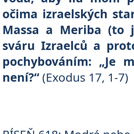
očima izraelských sta
Massa a Meriba (to j
sváru Izraelců a pro
pochybováním: „Je m
není?“
(Exodus 17, 1-7)