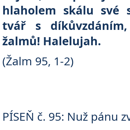
hlaholem skálu své 
tvář s díkůvzdáním
žalmů! Halelujah.
(Žalm 95, 1-2)
PÍSEŇ č. 95: Nuž pánu 