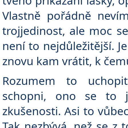
tvého přikázání lásky, o
Vlastně pořádně nevím
trojjedinost, ale moc s
není to nejdůležitější.
znovu kam vrátit, k čemu
Rozumem to uchopi
schopni, ono se to j
zkušenosti. Asi to vůb
Tak nezbývá, než se z 