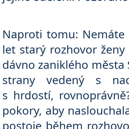
Naproti tomu: Nemáte s
let starý rozhovor ženy
dávno zaniklého města Sy
strany vedený s nad
s hrdostí, rovnoprávně
pokory, aby naslouchal
postoje během rozhovor