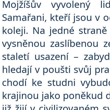
Mojžíšův vyvolený l
Samařani, kteří jsou v oč
koleji. Na jedné straně 
vysněnou zaslíbenou z
staletí usazení – zaby
hledají v poušti svůj pra
chodí ke studni vybud
krajinou jako poněkud d
již žijí v civilizovaném