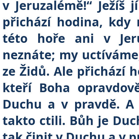
v Jeruzalémě!“ Ježíš j
přichází hodina, kdy
této hoře ani v Jer
neznáte; my uctíváme
ze Židů. Ale přichází ho
kteří Boha opravdově
Duchu a v pravdě. A 
takto ctili. Bůh je Duc
tak činit v Duchu a v p