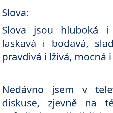
Slova:
Slova jsou hluboká i 
laskavá i bodavá, sla
pravdivá i lživá, mocná i
Nedávno jsem v telev
diskuse, zjevně na t