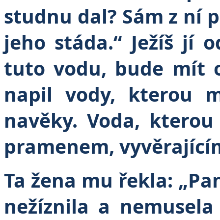
studnu dal? Sám z ní pi
jeho stáda.“
Ježíš jí 
tuto vodu, bude mít 
napil vody, kterou 
navěky. Voda, ktero
pramenem, vyvěrající
Ta žena mu řekla: „Pan
nežíznila a nemusela