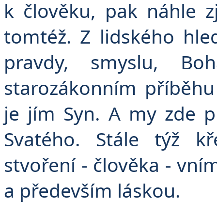
k člověku, pak náhle z
tomtéž. Z lidského hle
pravdy, smyslu, Bo
starozákonním příběh
je jím Syn. A my zde 
Svatého. Stále týž k
stvoření - člověka - vním
a především láskou.