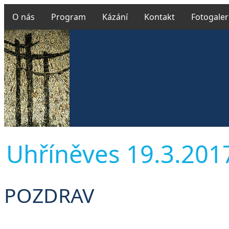
O nás
Program
Kázání
Kontakt
Fotogaler
Uhříněves 19.3.2017
POZDRAV