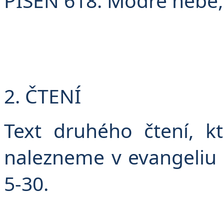
PÍSEŇ 618: Modré nebe,
2. ČTENÍ
Text druhého čtení, k
nalezneme v evangeliu p
5-30.