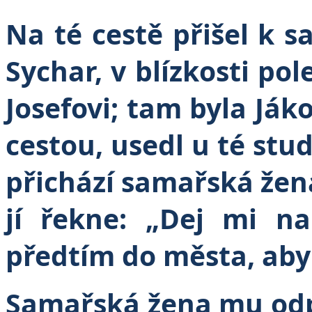
Na té cestě přišel k
Sychar, v blízkosti po
Josefovi; tam byla Ják
cestou, usedl u té stu
přichází samařská žena
jí řekne: „Dej mi na
předtím do města, aby 
Samařská žena mu odpo