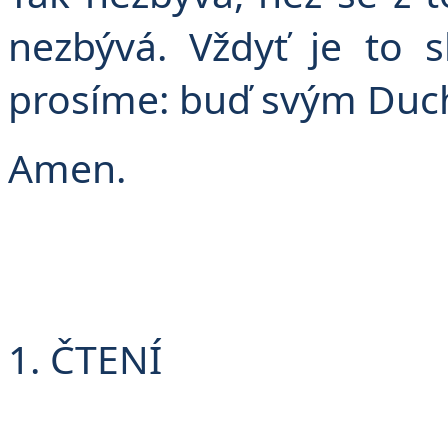
v
nezbývá. Vždyť je to 
prosíme: buď svým Duc
Amen.
1. ČTENÍ