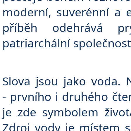
moderní, suverénní a 
příběh odehrává p
patriarchální společnost
Slova jsou jako voda.
- prvního i druhého čte
je zde symbolem život
Zdroj vody je místem 