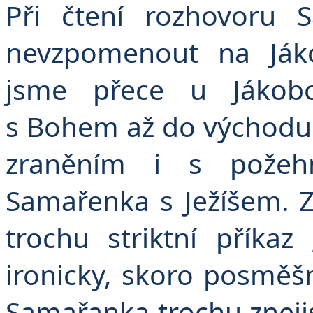
Při čtení rozhovoru 
nevzpomenout na Jáko
jsme přece u Jákobo
s Bohem až do východu j
zraněním i s požehn
Samařenka s Ježíšem. Z
trochu striktní příkaz
ironicky, skoro posměšn
Samařanka trochu znejistí.