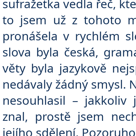
sufražetka vedla řeč, k
to jsem už z tohoto m
pronášela v rychlém s
slova byla česká, gram
věty byla jazykově nejs
nedávaly žádný smysl. N
nesouhlasil – jakkoliv
znal, prostě jsem nech
jejího sdělení. Pozoruh