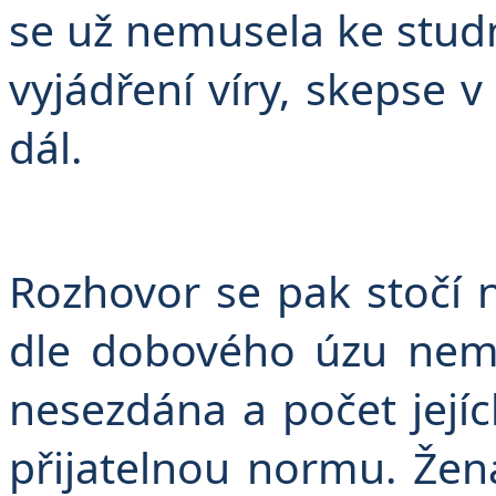
se už nemusela ke studn
vyjádření víry, skepse 
dál.
Rozhovor se pak stočí n
dle dobového úzu nem
nesezdána a počet jejích
přijatelnou normu. Žena 