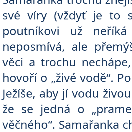
své víry (vždyť je to 
poutníkovi už neříká
neposmívá, ale přemýš
věci a trochu nechápe,
hovoří o „živé vodě“. Po
Ježíše, aby jí vodu živou
že se jedná o „pramen
věčného“. Samařanka ch