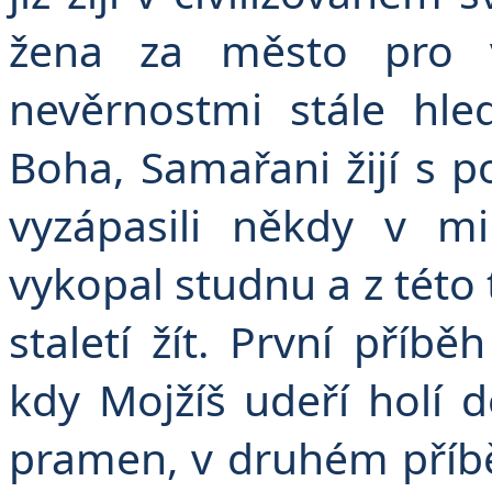
žena za město pro v
nevěrnostmi stále hle
Boha, Samařani žijí s p
vyzápasili někdy v mi
vykopal studnu a z této 
staletí žít. První příb
kdy Mojžíš udeří holí d
pramen, v druhém příběh