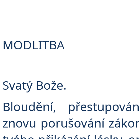
Č
MODLITBA
Svatý Bože.
Bloudění, přestupován
znovu porušování zákon