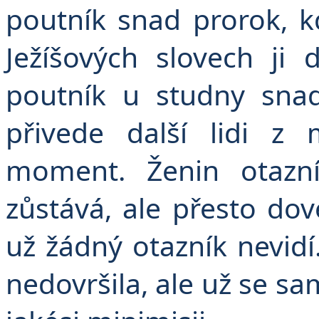
poutník snad prorok, kd
Ježíšových slovech ji
poutník u studny sna
přivede další lidi z
moment. Ženin otazn
zůstává, ale přesto dove
už žádný otazník nevidí.
nedovršila, ale už se s