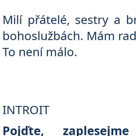
F
Milí přátelé, sestry a 
bohoslužbách. Mám rados
To není málo.
INTROIT
Pojďte, zaplesejm