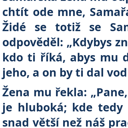
chtít ode mne, Samařa
Židé se totiž se Sam
odpověděl: „Kdybys zn
kdo ti říká, abys mu 
jeho, a on by ti dal vod
Žena mu řekla: „Pane
je hluboká; kde tedy
snad větší než náš pr