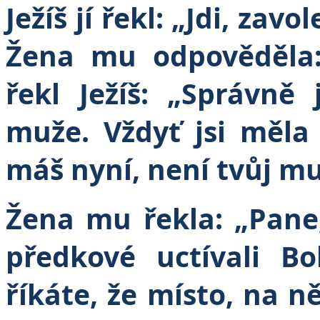
Ježíš jí řekl: „Jdi, zav
Žena mu odpověděla
řekl Ježíš: „Správně
muže. Vždyť jsi měla
máš nyní, není tvůj muž
Žena mu řekla: „Pane,
předkové uctívali B
říkáte, že místo, na 