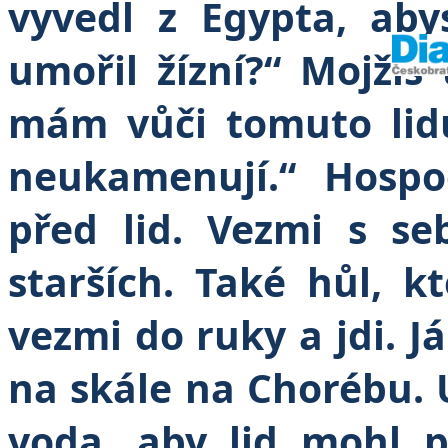
vyvedl z Egypta, aby
umořil žízní?“ Mojžíš
mám vůči tomuto lid
neukamenují.“ Hospod
před lid. Vezmi s se
starších. Také hůl, kt
vezmi do ruky a jdi. 
na skále na Chorébu. U
voda, aby lid mohl p