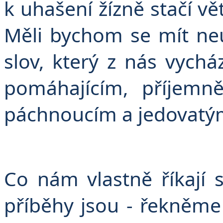
k uhašení žízně stačí v
Měli bychom se mít ne
slov, který z nás vychá
pomáhajícím, příjemn
páchnoucím a jedovatý
Co nám vlastně říkají 
příběhy jsou - řekněme 