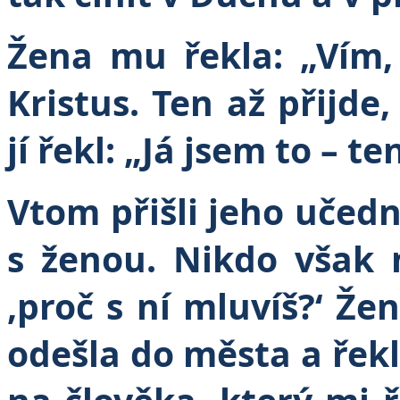
Žena mu řekla: „Vím,
Kristus. Ten až přijde
jí řekl: „Já jsem to – t
Vtom přišli jeho učední
s ženou. Nikdo však 
‚proč s ní mluvíš?‘ Ž
odešla do města a řekl