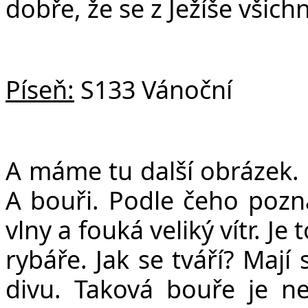
dobře, že se z Ježíše všic
Píseň:
S133 Vánoční
A máme tu další obrázek. 
A bouři. Podle čeho pozn
vlny a fouká veliký vítr. Je 
rybáře. Jak se tváří? Mají 
divu. Taková bouře je n