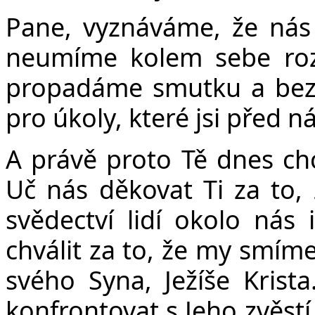
Č
Pane, vyznáváme, že nás 
neumíme kolem sebe roz
propadáme smutku a bezn
pro úkoly, které jsi před ná
A právě proto Tě dnes chc
Uč nás děkovat Ti za to, 
svědectví lidí okolo nás 
chválit za to, že my smíme
svého Syna, Ježíše Kris
konfrontovat s Jeho zvěstí