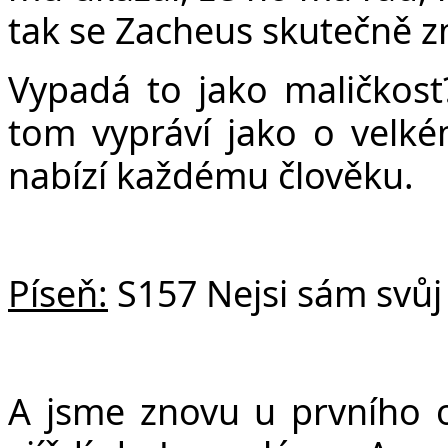
tak se Zacheus skutečně z
Vypadá to jako maličkost?
tom vypráví jako o velkém
nabízí každému člověku.
Píseň:
S157 Nejsi sám svůj
A jsme znovu u prvního o