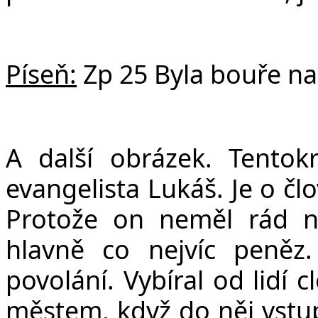
Píseň:
Zp 25 Byla bouře na
A další obrázek. Tentokr
evangelista Lukáš. Je o čl
Protože on neměl rád n
hlavně co nejvíc peněz.
povolání. Vybíral od lidí 
městem, když do něj vstup