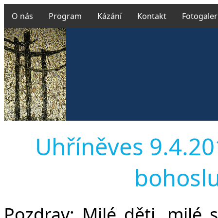
O nás
Program
Kázání
Kontakt
Fotogaler
Uhříněves 9.4.201
bohoslu
Pozdrav:
Milé děti, milé s