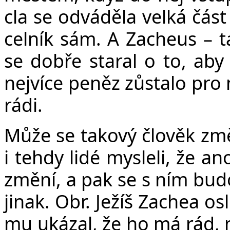
cla se odváděla velká čás
celník sám. A Zacheus – t
se dobře staral o to, aby 
nejvíce peněz zůstalo pro 
rádi.
Může se takový člověk změn
i tehdy lidé mysleli, že an
změní, a pak se s ním budo
jinak. Obr. Ježíš Zachea o
mu ukázal, že ho má rád, 