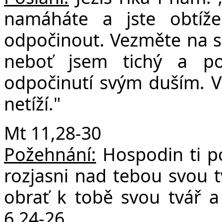
namáháte a jste obtí
odpočinout. Vezměte na s
neboť jsem tichý a po
odpočinutí svým duším. V
netíží."
Mt 11,28-30
Požehnání:
Hospodin ti po
rozjasni nad tebou svou t
obrať k tobě svou tvář 
6,24-26