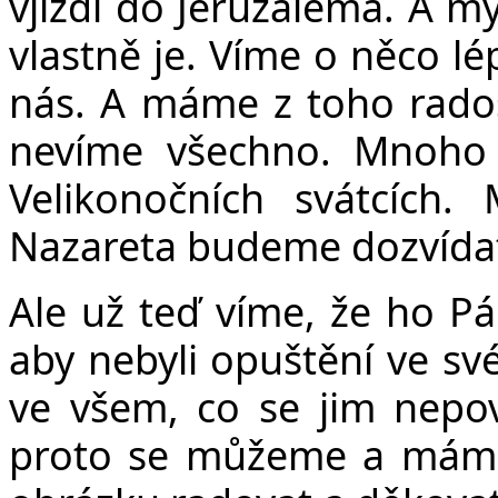
vjíždí do Jeruzaléma. A my
vlastně je. Víme o něco lé
nás. A máme z toho radost
nevíme všechno. Mnoho 
Velikonočních svátcích
Nazareta budeme dozvídat 
Ale už teď víme, že ho Pá
aby nebyli opuštění ve sv
ve všem, co se jim nepov
proto se můžeme a máme