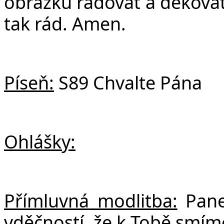
obrázku radovat a děkovat
tak rád. Amen.
Píseň:
S89 Chvalte Pána
Ohlášky:
Přímluvná modlitba:
Pane
vděčností, že k Tobě smíme