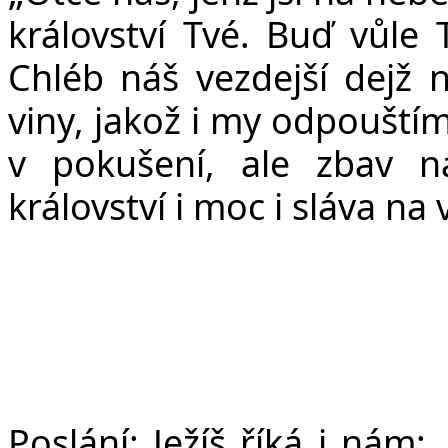
království Tvé. Buď vůle 
Chléb náš vezdejší dejž
viny, jakož i my odpouští
v pokušení, ale zbav n
království i moc i sláva na
Poslání:
Ježíš říká i nám: