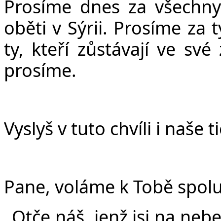
Prosíme dnes za všechny
oběti v Sýrii. Prosíme za 
ty, kteří zůstávají ve sv
prosíme.
Vyslyš v tuto chvíli i naše 
Pane, voláme k Tobě spolu 
„
Otče náš, jenž jsi na neb