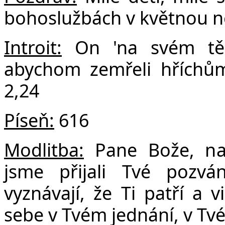
F
bohoslužbách v květnou ne
Introit:
On 'na svém těl
abychom zemřeli hříchům 
2,24
Píseň:
616
Modlitba:
Pane Bože, na 
jsme přijali Tvé pozván
vyznávají, že Ti patří a v
sebe v Tvém jednání, v Tvé