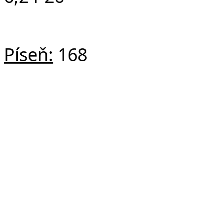
Píseň:
168