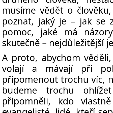
musíme vědět o člověku
poznat, jaký je – jak se
pomoc, jaké má názory 
skutečně – nejdůležitější j
A proto, abychom věděli, p
volají a mávají při p
připomenout trochu víc, n
budeme trochu ohlíže
připomněli, kdo vlastně
evangelisté, lidé, kteří se