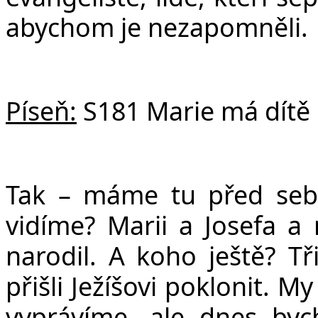
abychom je nezapomněli.
Píseň:
S181 Marie má dítě
Tak – máme tu před seb
vidíme? Marii a Josefa a 
narodil. A koho ještě? T
přišli Ježíšovi poklonit. 
vyprávíme, ale dnes byc