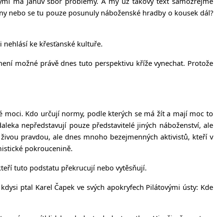
kterými má Janův sbor problémy. A my už takový text samozřejmě
chny nebo se tu pouze posunuly náboženské hradby o kousek dál?
i nehlásí ke křesťanské kultuře.
to není možné právě dnes tuto perspektivu kříže vynechat. Protože
 moci. Kdo určují normy, podle kterých se má žít a mají moc to
leka nepředstavují pouze představitelé jiných náboženství, ale
 živou pravdou, ale dnes mnoho bezejmenných aktivistů, kteří v
amistické pokroucenině.
teří tuto podstatu překrucují nebo vytěsňují.
kdysi ptal Karel Čapek ve svých apokryfech Pilátovými ústy: Kde