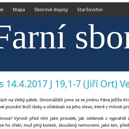
ie
Mapa
Sborové dopisy
Staršovstvo
Farní sbo
trské cír
 14.4.2017 J 19,1-7 (Jiří Ort) V
užbách na Velký pátek. Shromáždili jsme se ve jménu Pána Ježíše K
vé poznání Boží lásky a očekávali na Jeho slovo, které z milosti p
nova? Vyrostl před ním jako proutek, jak oddenek z vyprahlé z
e ho zřekl, muž plný bolesti, zkoušený nemocemi, jako ten, před ní