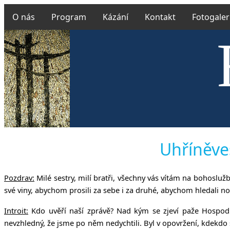
O nás
Program
Kázání
Kontakt
Fotogaler
Českobra
Uhříněves
Pozdrav:
Milé sestry, milí bratři, všechny vás vítám na bohosl
své viny, abychom prosili za sebe i za druhé, abychom hledali no
Introit:
Kdo uvěří naší zprávě? Nad kým se zjeví paže Hospodi
nevzhledný, že jsme po něm nedychtili. Byl v opovržení, kdekdo s