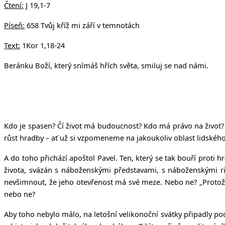
Čtení:
J 19,1-7
Píseň:
658 Tvůj kříž mi září v temnotách
Text:
1Kor 1,18-24
Beránku Boží, který snímáš hřích světa, smiluj se nad námi.
Kdo je spasen? Čí život má budoucnost? Kdo má právo na život?
růst hradby – ať už si vzpomeneme na jakoukoliv oblast lidského
A do toho přichází apoštol Pavel. Ten, který se tak bouří proti 
života, svázán s náboženskými představami, s náboženskými ri
nevšimnout, že jeho otevřenost má své meze. Nebo ne? „Protože 
nebo ne?
Aby toho nebylo málo, na letošní velikonoční svátky připadly pod