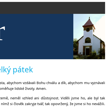
r
kve evang
elký pátek
rista, abychom vzdávali Bohu chválu a dík, abychom mu vyznávali
roměňuje lidské životy. Amen.
emě, neměl vzhled ani důstojnost. Viděli jsme ho, ale byl tak
mž si člověk zakryje tvář, tak opovržený, že jsme si ho nevážili.