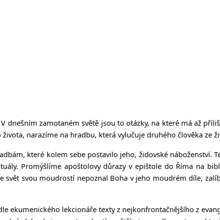
 V dnešním zamotaném světě jsou to otázky, na které má až příl
 života, narazíme na hradbu, která vylučuje druhého člověka ze ži
hradbám, které kolem sebe postavilo jeho, židovské náboženství. Ten
tuály. Promýšlíme apoštolovy důrazy v epištole do Říma na bibl
svět svou moudrostí nepoznal Boha v jeho moudrém díle, zalíbilo 
le ekumenického lekcionáře texty z nejkonfrontačnějšího z evangel