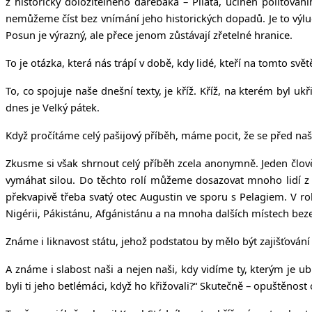
z historicky doložitelného darebáka – Piláta, učiněn politová
nemůžeme číst bez vnímání jeho historických dopadů. Je to výl
Posun je výrazný, ale přece jenom zůstávají zřetelné hranice.
To je otázka, která nás trápí v době, kdy lidé, kteří na tomto svě
To, co spojuje naše dnešní texty, je kříž. Kříž, na kterém byl u
dnes je Velký pátek.
Když pročítáme celý pašijový příběh, máme pocit, že se před n
Zkusme si však shrnout celý příběh zcela anonymně. Jeden člov
vymáhat silou. Do těchto rolí můžeme dosazovat mnoho lidí z h
překvapivě třeba svatý otec Augustin ve sporu s Pelagiem. V r
Nigérii, Pákistánu, Afgánistánu a na mnoha dalších místech beze 
Známe i liknavost státu, jehož podstatou by mělo být zajišťování
A známe i slabost naši a nejen naši, kdy vidíme ty, kterým je 
byli ti jeho betlémáci, když ho křižovali?“ Skutečně – opuštěnost