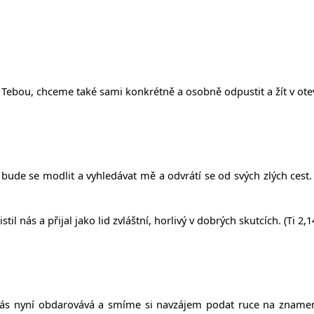
Tebou, chceme také sami konkrétně a osobně odpustit a žít v ote
ude se modlit a vyhledávat mě a odvrátí se od svých zlých cest. 
il nás a přijal jako lid zvláštní, horlivý v dobrých skutcích. (Ti 2,1
s nyní obdarovává a smíme si navzájem podat ruce na znamení o