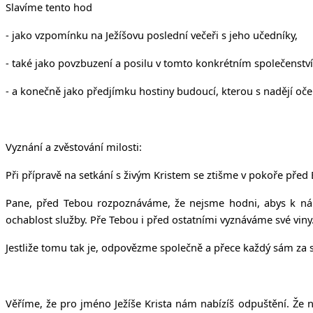
Slavíme tento hod
- jako vzpomínku na Ježíšovu poslední večeři s jeho učedníky,
- také jako povzbuzení a posilu v tomto konkrétním společenství
- a konečně jako předjímku hostiny budoucí, kterou s nadějí oč
Vyznání a zvěstování milosti:
Při přípravě na setkání s živým Kristem se ztišme v pokoře pře
Pane, před Tebou rozpoznáváme, že nejsme hodni, abys k nám
ochablost služby. Pře Tebou i před ostatními vyznáváme své viny
Jestliže tomu tak je, odpovězme společně a přece každý sám za
Věříme, že pro jméno Ježíše Krista nám nabízíš odpuštění. Že 