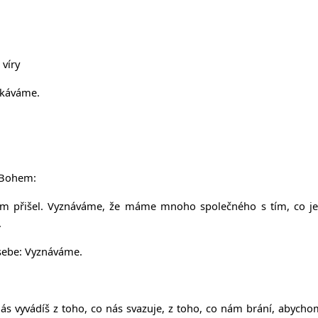
 víry
ekáváme.
d Bohem:
 přišel. Vyznáváme, že máme mnoho společného s tím, co je ti 
.
 sebe: Vyznáváme.
nás vyvádíš z toho, co nás svazuje, z toho, co nám brání, abych