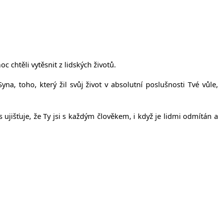
íčanech
c chtěli vytěsnit z lidských životů.
a, toho, který žil svůj život v absolutní poslušnosti Tvé vůle,
ujišťuje, že Ty jsi s každým člověkem, i když je lidmi odmítán a