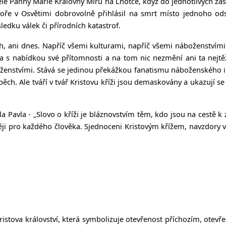
tele Panny Marie Královny Míru na Lhotce, když do jednotlivých za
boře v Osvětimi dobrovolně přihlásil na smrt místo jednoho ods
sledku válek či přírodních katastrof.
ách, ani dnes. Napříč všemi kulturami, napříč všemi náboženstvím
 s nabídkou své přítomnosti a na tom nic nezmění ani ta nejtěžší s
boženstvími. Stává se jedinou překážkou fanatismu náboženského
ěch. Ale tváří v tvář Kristovu kříži jsou demaskovány a ukazují
a Pavla - „
Slovo o kříži je bláznovstvím těm, kdo jsou na cestě k
ěji pro každého člověka. Sjednoceni Kristovým křížem, navzdory 
stova království, která symbolizuje otevřenost příchozím, otevřen