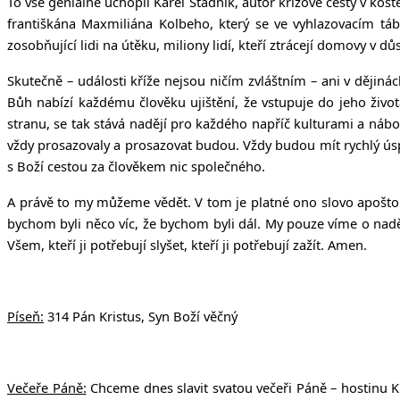
To vše geniálně uchopil Karel Stádník, autor křížové cesty v kos
františkána Maxmiliána Kolbeho, který se ve vyhlazovacím tá
zosobňující lidi na útěku, miliony lidí, kteří ztrácejí domovy v dů
Skutečně – události kříže nejsou ničím zvláštním – ani v dějin
Bůh nabízí každému člověku ujištění, že vstupuje do jeho života
stranu, se tak stává nadějí pro každého napříč kulturami a ná
vždy prosazovaly a prosazovat budou. Vždy budou mít rychlý úsp
s Boží cestou za člověkem nic společného.
A právě to my můžeme vědět. V tom je platné ono slovo apoštol
bychom byli něco víc, že bychom byli dál. My pouze víme o nad
Všem, kteří ji potřebují slyšet, kteří ji potřebují zažít. Amen.
Píseň:
314 Pán Kristus, Syn Boží věčný
Večeře Páně:
Chceme dnes slavit svatou večeři Páně – hostinu Kri