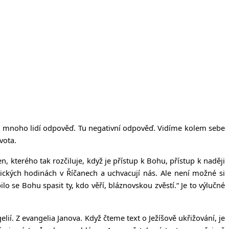
iš mnoho lidí odpověď. Tu negativní odpověď. Vidíme kolem sebe
vota.
, kterého tak rozčiluje, když je přístup k Bohu, přístup k naději
ických hodinách v Říčanech a uchvacují nás. Ale není možné si
se Bohu spasit ty, kdo věří, bláznovskou zvěstí.“ Je to výlučné
ií. Z evangelia Janova. Když čteme text o Ježíšově ukřižování, je