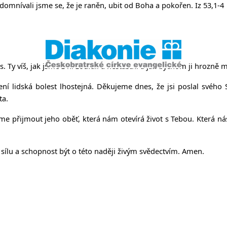
něvsi a Ř
e domnívali jsme se, že je raněn, ubit od Boha a pokořen. Iz 53,1-4
 Ty víš, jak jsme z ní zoufalí a nešťastní a jak bychom ji hrozně mo
 lidská bolest lhostejná. Děkujeme dnes, že jsi poslal svého Syn
ta.
me přijmout jeho oběť, která nám otevírá život s Tebou. Která nás 
lu a schopnost být o této naději živým svědectvím. Amen.