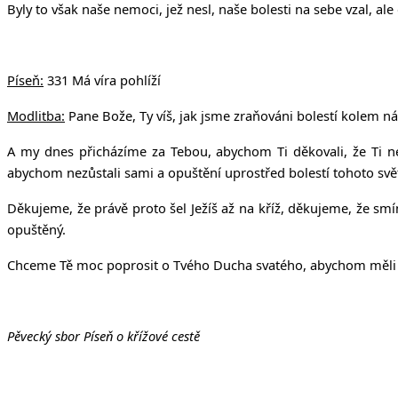
v Uhří
Byly to však naše nemoci, jež nesl, naše bolesti na sebe vzal, al
Píseň:
331 Má víra pohlíží
Modlitba:
Pane Bože, Ty víš, jak jsme zraňováni bolestí kolem nás.
A my dnes přicházíme za Tebou, abychom Ti děkovali, že Ti není
abychom nezůstali sami a opuštění uprostřed bolestí tohoto svě
Děkujeme, že právě proto šel Ježíš až na kříž, děkujeme, že smí
opuštěný.
Chceme Tě moc poprosit o Tvého Ducha svatého, abychom měli sí
Pěvecký sbor Píseň o křížové cestě