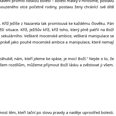
stavení promítl lidskou bolest – bolest matky v Hirošimě, postavu
ouzeného otce početné rodiny, postavu ženy chránící své dítě
i. Kříž Ježíše z Nazareta tak promlouvá ke každému člověku. Pán
ituace. Kříž, Ježíšův kříž, kříž toho, který plně patřil na Boží
 i sekulárního. Veškeré mocenské ambice, veškerá manipulace se
 se právě jako pouhé mocenské ambice a manipulace, které nemají
 záhubě; nám, kteří jdeme ke spáse, je mocí Boží.
“ Nejde o to, že
všem rozdílům, můžeme přijmout Boží lásku a zvěstovat ji všem.
ost těm, kteří lační po slovu pravdy a naděje uprostřed bolesti.