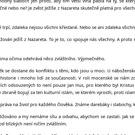
níhodný slaboch jen proto, aby tím větší vina padla na ty, se 
učné nebo ne? Je zvěst Ježíše z Nazareta skutečně platná pro vše
tě trpí, zdaleka nejsou všichni křesťané. Nebo se ani zdaleka všichn
křižován Ježíš z Nazareta. To je to, co spojuje nás všechny. A pro
ašima očima odehrává něco zvláštního. Výjimečného.
ěk se dostane do konfliktu s těmi, kdo jsou u moci. U náboženské
istorie i mnoho lidí ze současnosti. V roli mocenské se nám zda
olích odsouzených to není pouze Jan Hus, pro kterého byl Kristus
zbraně bojují za ten kulturní islám, ve kterém vyrostli, proti isl
 práva na život pro každého člověka. Známe darebáky i slabochy, k
ubližováno a my nemáme sílu a odvahu, abychom se zastali. Jak se 
 od blízkých není ničím zvláštním.