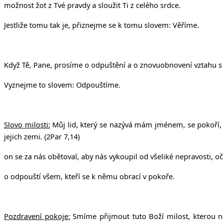
možnost žot z Tvé pravdy a sloužit Ti z celého srdce.
Jestliže tomu tak je, přiznejme se k tomu slovem: Věříme.
Když Tě, Pane, prosíme o odpuštění a o znovuobnovení vztahu s 
Vyznejme to slovem: Odpouštíme.
Slovo milosti:
Můj lid, který se nazývá mám jménem, se pokoří, b
jejich zemi. (2Par 7,14)
on se za nás obětoval, aby nás vykoupil od všeliké nepravosti, očist
o odpouští všem, kteří se k němu obrací v pokoře.
Pozdravení pokoje:
Smíme přijmout tuto Boží milost, kterou ná