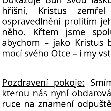
hříšní, Kristus zemř
ospravedlněni prolitím j
něho. Křtem jsme spo
abychom – jako Kristus b
mocí svého Otce – i my vst
Pozdravení pokoje:
Smím
kterou nás nyní obdarov
ruce na znamení odpuštění