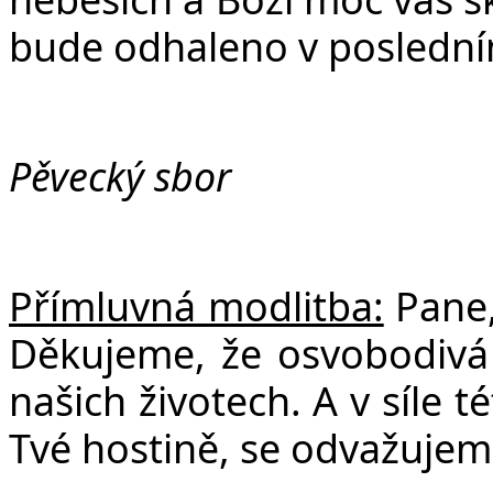
bude odhaleno v posledním
Pěvecký sbor
Přímluvná modlitba:
Pane,
Děkujeme, že osvobodivá s
našich životech. A v síle t
Tvé hostině, se odvažujem