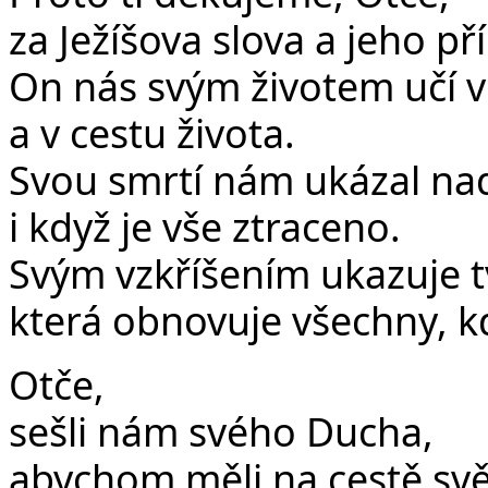
za Ježíšova slova a jeho pří
On nás svým životem učí vě
a v cestu života.
Svou smrtí nám ukázal nadě
i když je vše ztraceno.
Svým vzkříšením ukazuje t
která obnovuje všechny, kdo
Otče,
sešli nám svého Ducha,
abychom měli na cestě světl