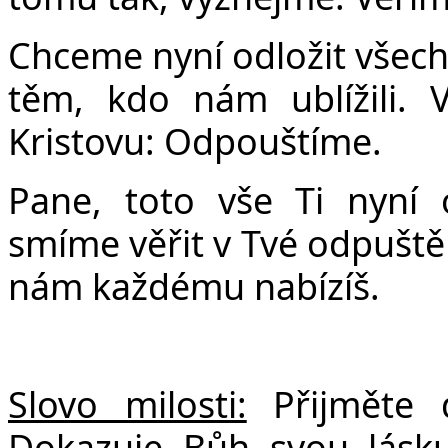
Chceme nyní odložit všech
těm, kdo nám ublížili. 
Kristovu: Odpouštíme.
Pane, toto vše Ti nyní
smíme věřit v Tvé odpuštěn
nám každému nabízíš.
Slovo milosti:
Přijměte 
Dokazuje Bůh svou lásku