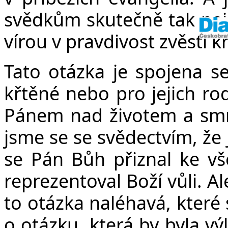
svědkům skutečně tak naje
vírou v pravdivost zvěsti kř
Tato otázka je spojena s
křtěné nebo pro jejich rodi
Pánem nad životem a smrtí
jsme se se svědectvím, že 
se Pán Bůh přiznal ke vš
reprezentoval Boží vůli. A
to otázka naléhavá, kter
o otázku, která by byla vý