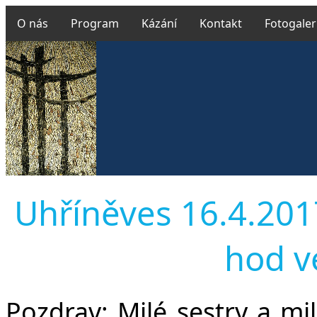
O nás
Program
Kázání
Kontakt
Fotogaler
Uhříněves 16.4.2017 
hod v
Pozdrav:
Milé sestry a mil