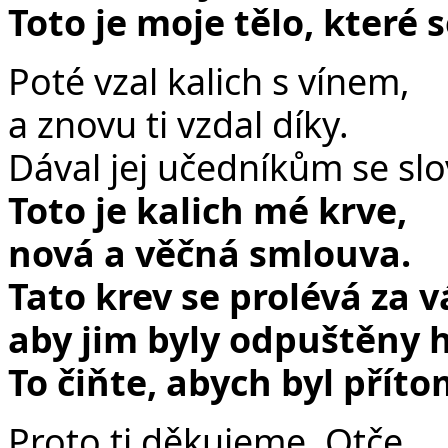
Toto je moje tělo, které 
Poté vzal kalich s vínem,
a znovu ti vzdal díky.
Dával jej učedníkům se slo
Toto je kalich mé krve,
nová a věčná smlouva.
Tato krev se prolévá za v
aby jim byly odpuštěny h
To čiňte, abych byl přít
Proto ti děkujeme, Otče,