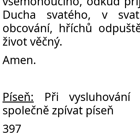
všemohoucího, odkud přijd
Ducha svatého, v svat
obcování, hříchů odpuště
život věčný.
Amen.
Píseň:
Při vysluhován
společně zpívat píseň
397