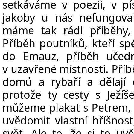
v
setkáváme v poezii, v pí
jakoby u nás nefungoval
máme tak rádi příběhy, 
Příběh poutníků, kteří spě
do Emauz, příběh učed
v uzavřené místnosti. Příbě
domů a rybaří a dělají 
protože ty cesty s Ježí
můžeme plakat s Petrem, 
uvědomit vlastní hříšnost
svět. Ale to, že si to 