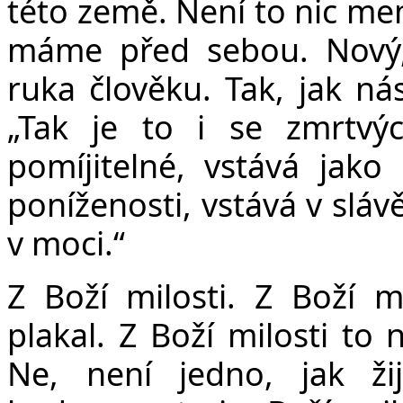
této země. Není to nic men
máme před sebou. Nový, 
ruka člověku. Tak, jak ná
„Tak je to i se zmrtvý
pomíjitelné, vstává jako
poníženosti, vstává v slávě
v moci.“
Z Boží milosti. Z Boží mi
plakal. Z Boží milosti to
Ne, není jedno, jak ž