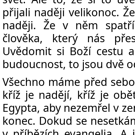
přijali naději velikonoc. 
naději. Že v něm spatř
člověka, který nás pře
Uvědomit si Boží cestu a 
budoucnost, to jsou dvě od
Všechno máme před sebo
kříž je nadějí, kříž je ob
Egypta, aby nezemřel v zem
konec. Dokud se nesetkám
v příbězích evangelia. A j