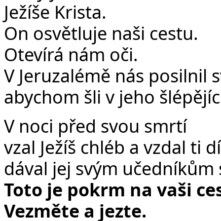
Ježíše Krista.
On osvětluje naši cestu.
Otevírá nám oči.
V Jeruzalémě nás posilnil 
abychom šli v jeho šlépějíc
V noci před svou smrtí
vzal Ježíš chléb a vzdal ti d
dával jej svým učedníkům s
Toto je pokrm na vaši ce
Vezměte a jezte.