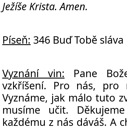
Ježíše Krista. Amen.
Píseň:
346 Buď Tobě sláva
Vyznání vin:
Pane Bož
vzkříšení. Pro nás, pro 
Vyznáme, jak málo tuto zv
musíme učit. Děkujeme
každému z nás dáváš. A ch