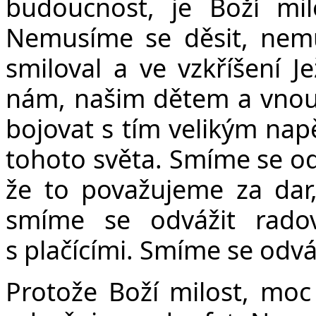
budoucnost, je Boží mi
Nemusíme se děsit, nem
smiloval a ve vzkříšení Je
nám, našim dětem a vno
bojovat s tím velikým napě
tohoto světa. Smíme se odv
že to považujeme za dar
smíme se odvážit radov
s plačícími. Smíme se odváži
Protože Boží milost, moc 