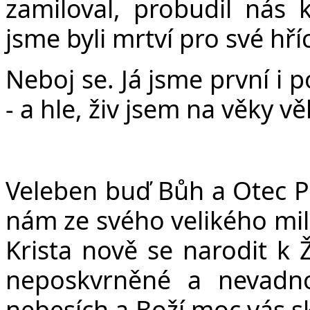
zamiloval, probudil nás 
jsme byli mrtví pro své hříc
Neboj se. Já jsme první i p
- a hle, živ jsem na věky v
Veleben buď Bůh a Otec Pá
nám ze svého velikého milo
Krista nově se narodit k Ž
neposkvrněné a nevadno
nebesích a Boží moc vás sk