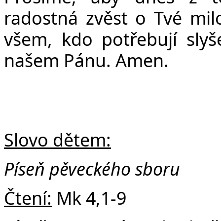
Č
radostná zvěst o Tvé milo
všem, kdo potřebují slyše
našem Pánu. Amen.
Slovo dětem:
Píseň pěveckého sboru
Čtení:
Mk 4,1-9