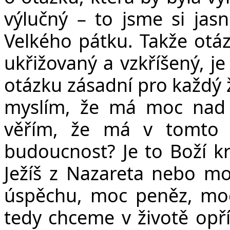
výlučný – to jsme si jasn
Velkého pátku. Takže otázk
ukřižovaný a vzkříšený, j
otázku zásadní pro každý ž
myslím, že má moc nad
věřím, že má v tomto
budoucnost? Je to Boží krá
Ježíš z Nazareta nebo moc
úspěchu, moc peněz, moc
tedy chceme v životě opřít