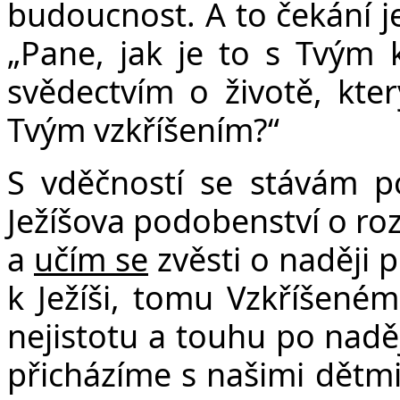
budoucnost. A to čekání j
„Pane, jak je to s Tvým k
svědectvím o životě, který
Tvým vzkříšením?“
S vděčností se stávám p
Ježíšova podobenství o ro
a
učím se
zvěsti o naději 
k Ježíši, tomu Vzkříšeném
nejistotu a touhu po naděj
přicházíme s našimi dětmi,