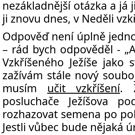
nezákladnější otázka a já 
ji znovu dnes, v Neděli vzk
Odpověď není úplně jedno
– rád bych odpověděl - „A
Vzkříšeného Ježíše jako 
zažívám stále nový souboj
musím
učit vzkříšení
. 
posluchače
Ježíšova po
rozhazovat
semena po poli 
Jestli vůbec bude nějaká ú