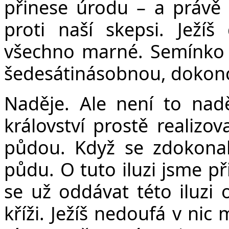
přinese úrodu – a právě 
proti naší skepsi. Ježí
všechno marné. Semínko p
šedesátinásobnou, dokonc
Naděje. Ale není to nadě
království prostě realiz
půdou. Když se zdokona
půdu. O tuto iluzi jsme p
se už oddávat této iluzi o
kříži. Ježíš nedoufá v ni