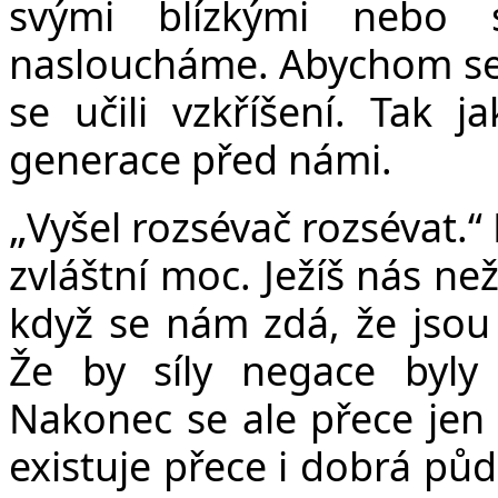
svými blízkými nebo 
nasloucháme. Abychom se u
se učili vzkříšení. Tak j
generace před námi.
„
Vyšel rozsévač rozsévat.“ N
zvláštní moc. Ježíš nás než
když se nám zdá, že jsou 
Že by síly negace byly
Nakonec se ale přece jen 
existuje přece i dobrá pů