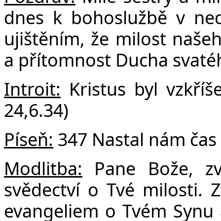
F
dnes k bohoslužbě v nedě
ujištěním, že milost našeh
a přítomnost Ducha svatéh
Introit:
Kristus byl vzkříš
24,6.34)
Píseň:
347 Nastal nám čas
Modlitba:
Pane Bože,
z
svědectví o Tvé milosti.
Z
evangeliem o Tvém Synu 