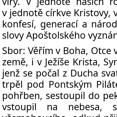
víry. V jednotě našich r
v jednotě církve Kristovy,
konfesí, generací a náro
slovy Apoštolského vyznání
Sbor:
Věřím v Boha, Otce 
země, i v Ježíše Krista, S
jenž se počal z Ducha sva
trpěl pod Pontským Pilát
pohřben, sestoupil do peke
vstoupil na nebesa, 