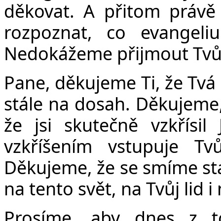
děkovat. A přitom práv
rozpoznat, co evangeli
Nedokážeme přijmout Tvůj
Pane, děkujeme Ti, že Tvá 
stále na dosah. Děkujeme, 
že jsi skutečně vzkřísil
vzkříšením vstupuje Tv
Děkujeme, že se smíme stá
na tento svět, na Tvůj lid 
Prosíme, aby dnes z t