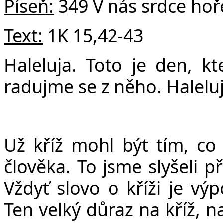
Píseň:
349 V nás srdce hoř
Text:
1K 15,42-43
Haleluja. Toto je den, kt
radujme se z něho. Haleluj
Už kříž mohl být tím, co
člověka. To jsme slyšeli p
Vždyť slovo o kříži je vý
Ten velký důraz na kříž, n