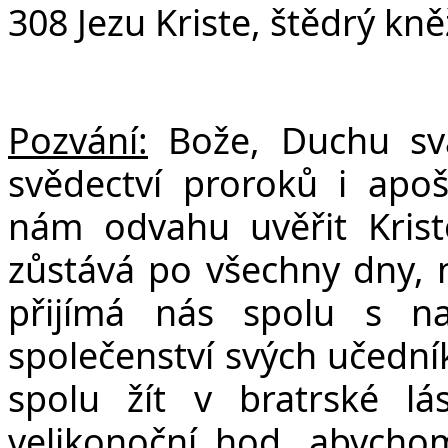
308 Jezu Kriste, štědrý kn
Pozvání:
Bože, Duchu sv
svědectví proroků i apoš
nám odvahu uvěřit Krist
zůstává po všechny dny, n
přijímá nás spolu s na
společenství svých učední
spolu žít v bratrské lá
velikonoční hod, abychom