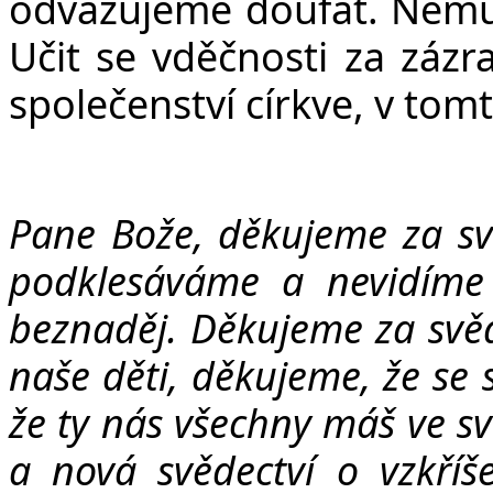
odvažujeme doufat. Nemu
Učit se vděčnosti za zázra
společenství církve, v tom
Pane Bože, děkujeme za sv
podklesáváme a nevidíme
beznaděj. Děkujeme za svěd
naše děti, děkujeme, že se 
že ty nás všechny máš ve s
a nová svědectví o vzkří