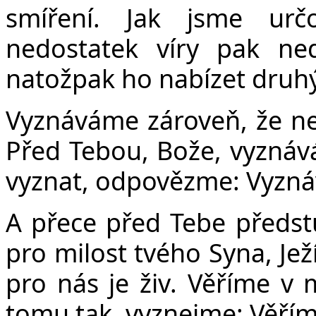
smíření. Jak jsme ur
nedostatek víry pak ned
natožpak ho nabízet druh
Vyznáváme zároveň, že nej
Před Tebou, Bože, vyznává
vyznat, odpovězme: Vyzn
A přece před Tebe předst
pro milost tvého Syna, Jež
pro nás je živ. Věříme v m
tomu tak, vyznejme: Věřím