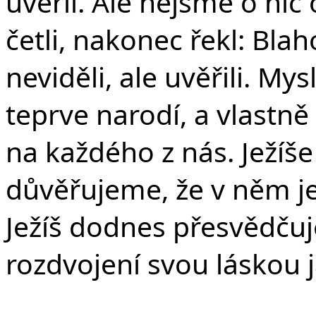
uvěřil. Ale nejsme o nic 
četli, nakonec řekl: Bla
neviděli, ale uvěřili. Mys
teprve narodí, a vlastně
na každého z nás. Ježíš
důvěřujeme, že v něm je
Ježíš dodnes přesvědču
rozdvojení svou láskou 