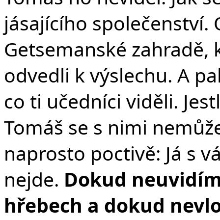
jásajícího společenství.
Getsemanské zahradě, k
odvedli k výslechu. A pa
co ti učedníci viděli. Jes
Tomáš se s nimi nemůže 
naprosto poctivě: Já s v
nejde.
Dokud neuvidím 
hřebech a dokud nevlož