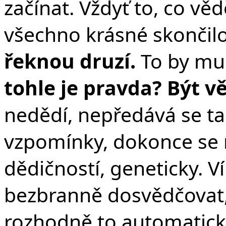
začínat. Vždyť to, co vědě
všechno krásné skončil
řeknou druzí.
To by mus
tohle je pravda? Být vě
nedědí, nepředává se tak
vzpomínky, dokonce se 
dědičností, geneticky. 
bezbranně dosvědčovat, a
rozhodně to automatic