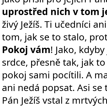
uprostřed nich v tom 
živý Ježíš. Ti učedníci a
tom, jak se to stalo, prot
Pokoj vám
! Jako, kdyby
srdce, přesně tak, jak t
pokoj sami pocítili. A ma
ani nedá popsat. Asi se 
Pán Ježíš vstal z mrtvýc