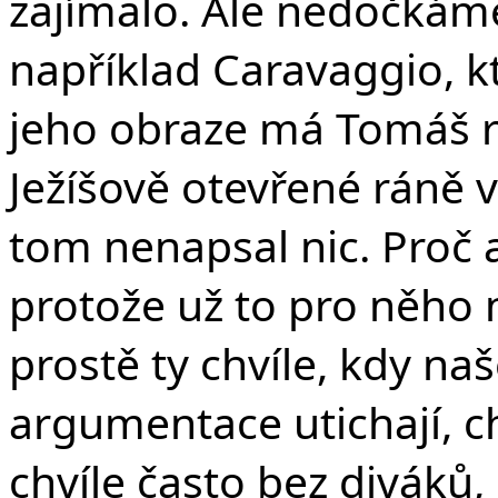
zajímalo. Ale nedočkáme 
například Caravaggio, kte
jeho obraze má Tomáš r
Ježíšově otevřené ráně 
tom nenapsal nic. Proč a
protože už to pro něho 
prostě ty chvíle, kdy naš
argumentace utichají, ch
chvíle často bez diváků,