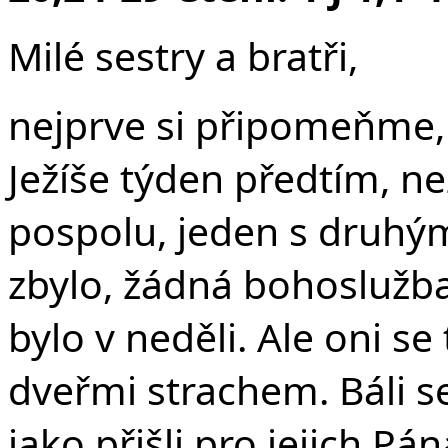
F
Milé sestry a bratři,
nejprve si připomeňme, 
Ježíše týden předtím, ne
pospolu, jeden s druhý
zbylo, žádná bohoslužba 
bylo v neděli
. Ale oni se
dveřmi strachem.
Báli s
jako přišli pro jejich Pá