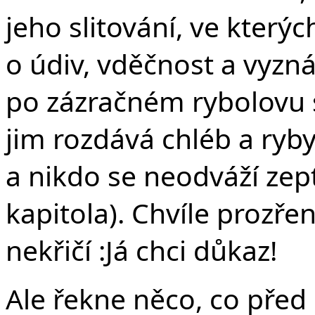
jeho slitování, ve který
o údiv, vděčnost a vyzn
po zázračném rybolovu s
jim rozdává chléb a ryby 
a nikdo se neodváží zepta
kapitola). Chvíle prozř
nekřičí :Já chci důkaz!
Ale řekne něco, co před