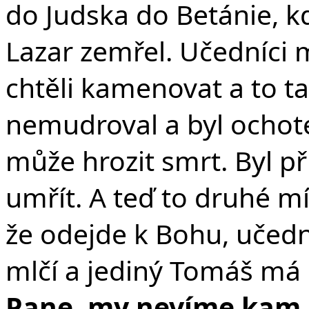
do Judska do Betánie, kd
Lazar zemřel. Učedníci 
chtěli kamenovat a to ta
nemudroval a byl ochoten 
může hrozit smrt. Byl př
umřít. A teď to druhé mí
že odejde k Bohu, učedn
mlčí a jediný Tomáš má 
Pane, my nevíme kam 