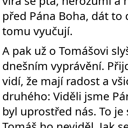
víra se ptá, nerozumí a 
před Pána Boha, dát to 
tomu vyučují.
A pak už o Tomášovi sl
dnešním vyprávění. Přij
vidí, že mají radost a v
druhého: Viděli jsme Pán
byl uprostřed nás. To je s
Tomáš ho neviděl. Jak se