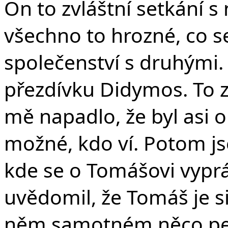
v
On to zvláštní setkání s 
všechno to hrozné, co se
společenství s druhými.
přezdívku Didymos. To
mě napadlo,
že byl asi o
možné, kdo ví.
Potom jse
kde se o Tomášovi vyprá
uvědomil, že Tomáš je si
něm samotném něco pere