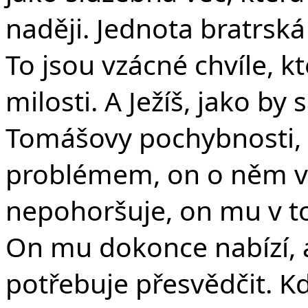
naději. Jednota bratrsk
To jsou vzácné chvíle, k
milosti.
A Ježíš, jako by
Tomášovy pochybnosti, t
problémem, on o něm ví
nepohoršuje, on mu v to
On mu dokonce nabízí, a
potřebuje přesvědčit. Kd