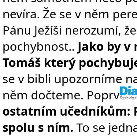
nevíra. Že se v něm per
Pánu Ježíši nerozumí, ž
pochybnost.
.
Jako by v
Tomáš který pochybuje
se v bibli upozorníme na
něm dočteme. Poprvé o 
ostatním učedníkům: 
spolu s ním.
To se jedna