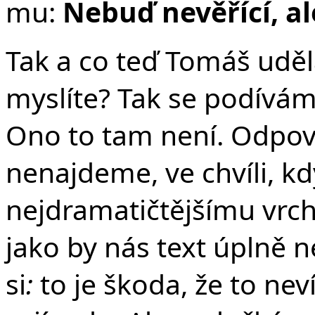
mu:
Nebuď nevěřící, al
Tak a co teď Tomáš udě
myslíte? Tak se podívám
Ono to tam není.
Odpov
nenajdeme, ve chvíli, kd
nejdramatičtějšímu vrch
jako by nás text úplně 
si
:
to je škoda, že to nev