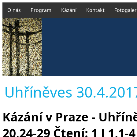
O nás
Program
Kázání
Kontakt
Fotogaler
Uhříněves 30.4.2017 
Kázání v Praze - Uhřín
20,24-29
Čtení: 1 J 1,1-4