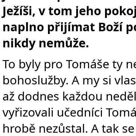
Ježíši, v tom jeho pok
naplno přijímat Boží p
nikdy nemůže.
To byly pro Tomáše ty n
bohoslužby. A my si vla
až dodnes každou neděl
vyřizovali učedníci Tomáš
hrobě nezůstal. A tak s