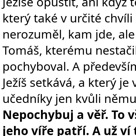
Ježíše opustit, ani kdy
který také v určité chvíl
nerozuměl, kam jde, ale 
Tomáš, kterému nestačilo
pochyboval. A předevší
Ježíš setkává, a který je 
učedníky jen kvůli němu
Nepochybuj a věř. To 
jeho víře patří. A už ví