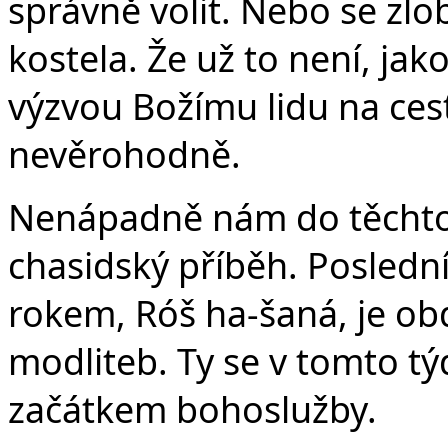
správně volit. Nebo se zlob
kostela. Že už to není, jak
výzvou Božímu lidu na cest
nevěrohodně.
Nenápadně nám do těchto 
chasidský příběh. Posled
rokem, Róš ha-šaná, je obd
modliteb. Ty se v tomto t
začátkem bohoslužby.