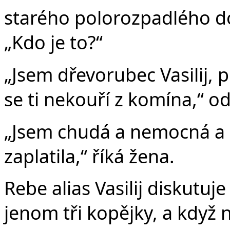
starého polorozpadlého do
„Kdo je to?“
„Jsem dřevorubec Vasilij, 
se ti nekouří z komína,“ o
„Jsem chudá a nemocná a 
zaplatila,“ říká žena.
Rebe alias Vasilij diskutuje
jenom tři kopějky, a když