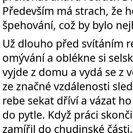
Především má strach, že h
špehování, což by bylo ne
Už dlouho před svítáním re
omývání a oblékne si selsk
vyjde z domu a vydá se z v
ze značné vzdálenosti sle
rebe sekat dříví a vázat ho
do pytle. Když práci skončil
zamířil do chudinské část