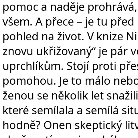
pomoc a naděje prohrává
všem. A přece – je tu před
pohled na život. V knize N
znovu ukřižovaný“ je pár
uprchlíkům. Stojí proti př
pomohou. Je to málo nebo 
ženou se několik let snaži
které semílala a semílá sit
hodně? Onen skeptický lit