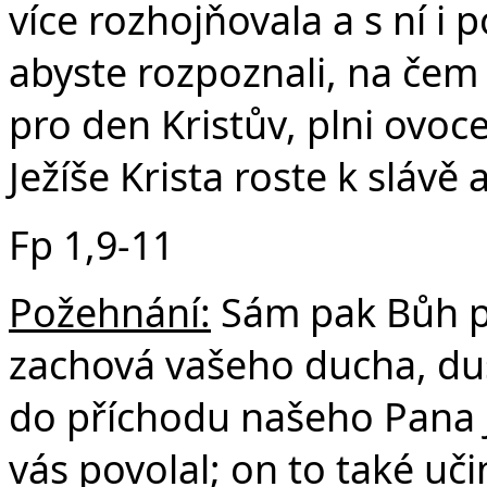
více rozhojňovala a s ní i
abyste rozpoznali, na čem z
pro den Kristův, plni ovoc
Ježíše Krista roste k slávě 
Fp 1,9-11
Požehnání:
Sám pak Bůh po
zachová vašeho ducha, duš
do příchodu našeho Pana Je
vás povolal; on to také uč