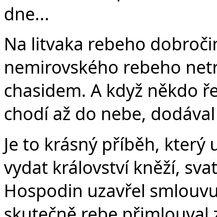
dne...
Na litvaka rebeho dobročin
nemirovského rebeho netro
chasidem. A když někdo řek
chodí až do nebe, dodával
Je to krásný příběh, který
vydat království kněží, sv
Hospodin uzavřel smlouvu.
skutečně rebe přimlouval z