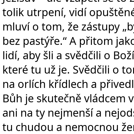
tolik utrpení, vidí opuštěné
mluví o tom, že zástupy „by
bez pastýře.“ A přitom ja
lidí, aby šli a svědčili o Bo
které tu už je. Svědčili o t
na orlích křídlech a přivedl
Bůh je skutečně vládcem 
ani na ty nejmenší a nejo
tu chudou a nemocnou že