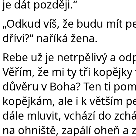
je dát později.“
„Odkud víš, že budu mít pen
dříví?“ naříká žena.
Rebe už je netrpělivý a od
Věřím, že mi ty tři kopějk
důvěru v Boha? Ten ti pomů
kopějkám, ale i k větším 
dále mluvit, vchází do zc
na ohniště, zapálí oheň a z