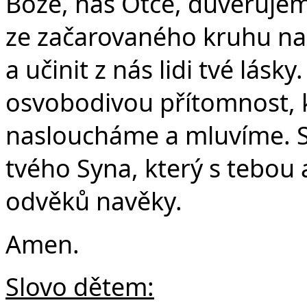
Bože, náš Otče, důvěřujeme
ze začarovaného kruhu naš
a učinit z nás lidi tvé lásk
osvobodivou přítomnost, 
nasloucháme a mluvíme. Sk
tvého Syna, který s tebou
odvěků navěky.
Amen.
Slovo dětem: