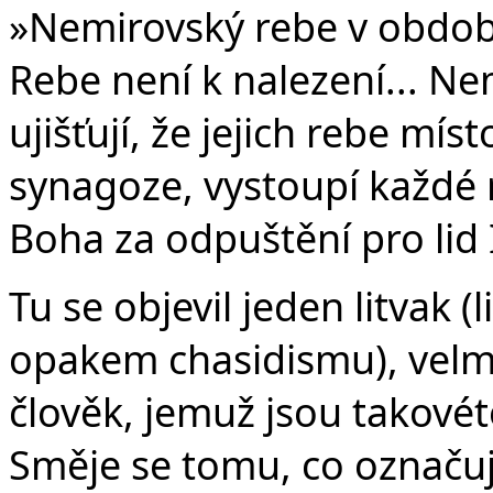
»Nemirovský rebe v období 
Rebe není k nalezení... Ne
ujišťují, že jejich rebe mí
synagoze, vystoupí každé 
Boha za odpuštění pro lid 
Tu se objevil jeden litvak (l
opakem chasidismu), velmi
člověk, jemuž jsou takové
Směje se tomu, co označu