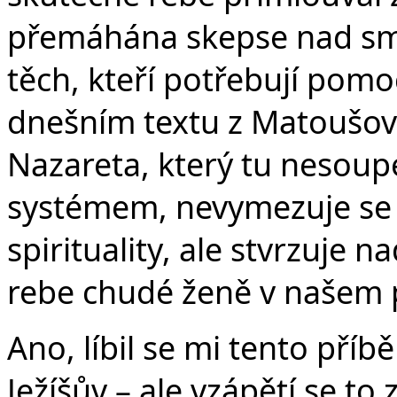
přemáhána skepse nad smy
těch, kteří potřebují pomo
dnešním textu z Matoušova 
Nazareta, který tu nesou
systémem, nevymezuje se
spirituality, ale stvrzuje n
rebe chudé ženě v našem 
Ano, líbil se mi tento příbě
Ježíšův – ale vzápětí se to 