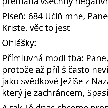
přemáhá všechny negativní 
Píseň:
684 Učiň mne, Pane,
Kriste, věc to jest
Ohlášky:
Přímluvná modlitba:
Pane, 
protože až příliš často ne
jako svědkové Ježíše z Naz
který je zachráncem, Spas
A tak Tě dnes chceme prosi