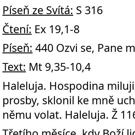
v
Píseň ze Svítá:
S 316
Čtení:
Ex 19,1-8
Píseň:
440 Ozvi se, Pane m
Text:
Mt 9,35-10,4
Haleluja. Hospodina miluji
prosby, sklonil ke mně uch
němu volat. Haleluja. Ž 11
Třetího měsíce, kdy Boží li