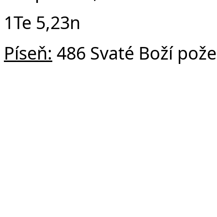
1Te 5,23n
Píseň:
486 Svaté Boží pož