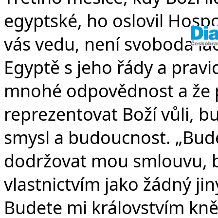
egyptské, ho oslovil Hosp
vás vedu, není svoboda lac
Egyptě s jeho řády a prav
mnohé odpovědnost a že 
reprezentovat Boží vůli, b
smysl a budoucnost. „Bude
dodržovat mou smlouvu, b
vlastnictvím jako žádný jin
Budete mi královstvím kn