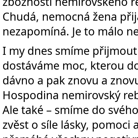
zbožností nemirovského r
Chudá, nemocná žena přija
nezapomíná. Je to málo n
I my dnes smíme přijmout u
dostáváme moc, kterou dost
dávno a pak znovu a znovu.
Hospodina nemirovský reb
Ale také – smíme do svého 
zvěst o síle lásky, pomoci 