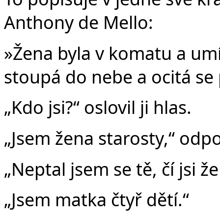
Anthony de Mello:
»Žena byla v komatu a umír
stoupá do nebe a ocitá se 
„Kdo jsi?“ oslovil ji hlas.
„Jsem žena starosty,“ odp
„Neptal jsem se tě, čí jsi že
„Jsem matka čtyř dětí.“