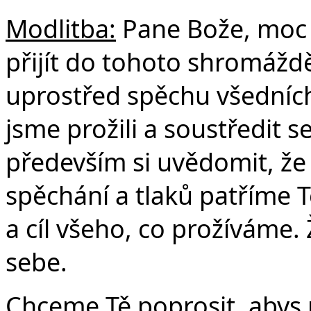
Modlitba:
Pane Bože, moc 
přijít do tohoto shromážd
uprostřed spěchu všedních
jsme prožili a soustředit s
především si uvědomit, ž
spěchání a tlaků patříme 
a cíl všeho, co prožíváme
sebe.
Chceme Tě poprosit, abys 