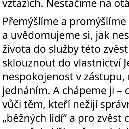
vztazích. Nestačíme na otá
Přemýšlíme a promýšlíme z
a uvědomujeme si, jak ne
života do služby této zvěs
sklouznout do vlastnictví 
nespokojenost v zástupu, 
jednáním. A chápeme ji –
vůči těm, kteří nežijí správ
„běžných lidí“ a pro zvěst