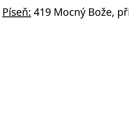
Píseň:
419 Mocný Bože, při