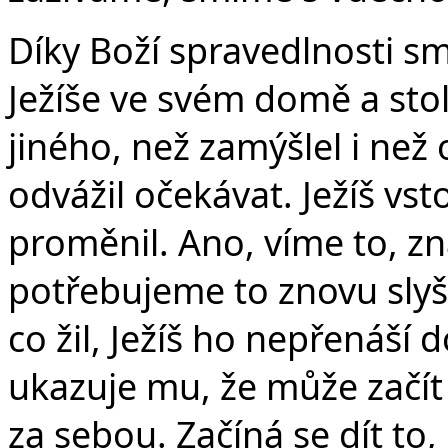
Díky Boží spravedlnosti sm
Ježíše ve svém domě a stol
jiného, než zamýšlel i než
odvážil očekávat. Ježíš vst
proměnil. Ano, víme to, z
potřebujeme to znovu slyš
co žil, Ježíš ho nepřenáší
ukazuje mu, že může začít
za sebou. Začíná se dít to