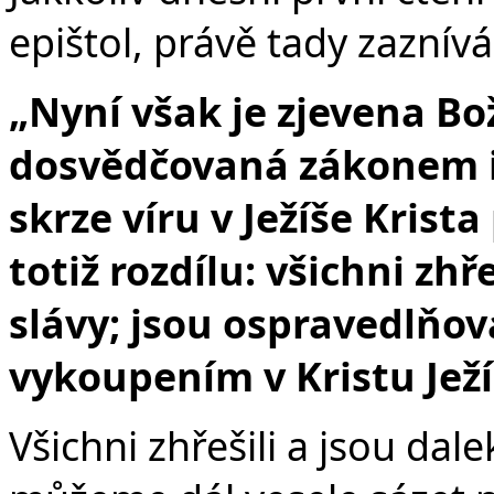
epištol, právě tady zaznív
„
Nyní však je zjevena Bo
dosvědčovaná zákonem i 
skrze víru v Ježíše Krista
totiž rozdílu: všichni zhř
slávy; jsou ospravedlňov
vykoupením v Kristu Ježí
Všichni zhřešili a jsou dale