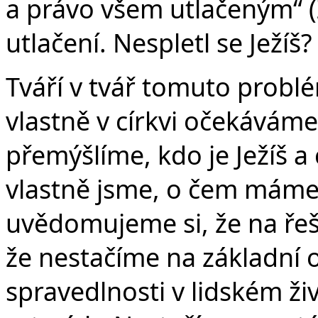
a právo všem utlačeným“ (Ž
utlačení. Nespletl se Ježíš?
Tváří v tvář tomuto probl
vlastně v církvi očekáváme
přemýšlíme, kdo je Ježíš a
vlastně jsme, o čem máme
uvědomujeme si, že na řeš
že nestačíme na základní 
spravedlnosti v lidském ži