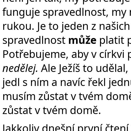
funguje spravedlnost, m
rukou. Je to jeden z našich
spravedlnost
může
platit 
Potřebujeme, aby v církvi p
nedělej.
Ale Ježíš to udělal
jedl s ním a navíc řekl jed
musím zůstat v tvém domě.
zůstat v tvém domě.
Jakkoliv dnešní první čten