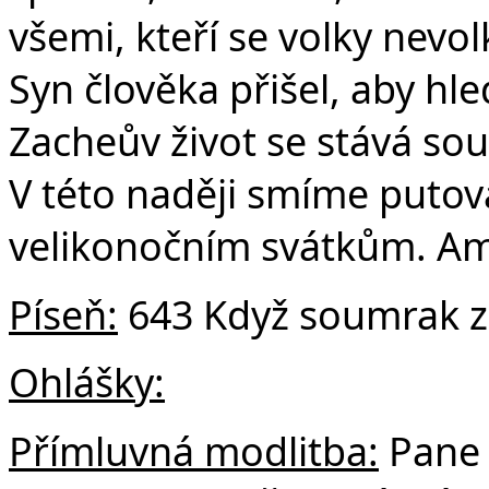
všemi, kteří se volky nevol
Syn člověka přišel, aby hle
Zacheův život se stává sou
V této naději smíme putova
velikonočním svátkům. A
Píseň:
643 Když soumrak zh
Ohlášky:
Přímluvná modlitba:
Pane 