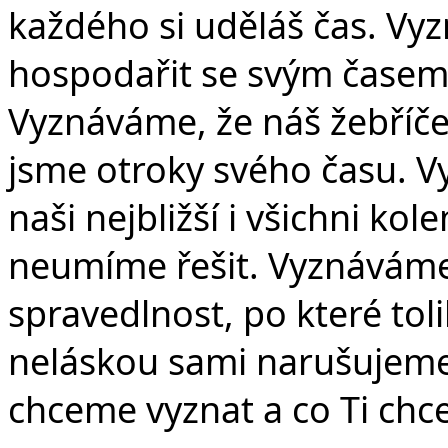
Č
každého si uděláš čas. V
hospodařit se svým časem
Vyznáváme, že náš žebříček 
jsme otroky svého času. V
naši nejbližší i všichni ko
neumíme řešit. Vyznáváme
spravedlnost, po které tol
neláskou sami narušujeme
chceme vyznat a co Ti ch