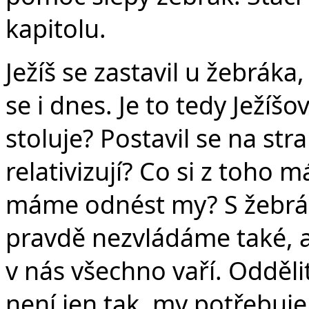
kapitolu.
Ježíš se zastavil u žebráka
se i dnes. Je to tedy Ježíš
stoluje? Postavil se na str
relativizují? Co si z toho m
máme odnést my? S žebráke
pravdě nezvládáme také, a
v nás všechno vaří. Odděli
není jen tak, my potřebuj