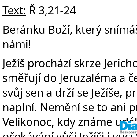
Text:
Ř 3,21-24
Beránku Boží, který snímáš
námi!
Ježíš prochází skrze Jerich
směřují do Jeruzaléma a ček
svůj sen a drží se Ježíše, 
naplní. Nemění se to ani p
Velikonoc, kdy známe udál
očekávání vůči Ježíši i vůč