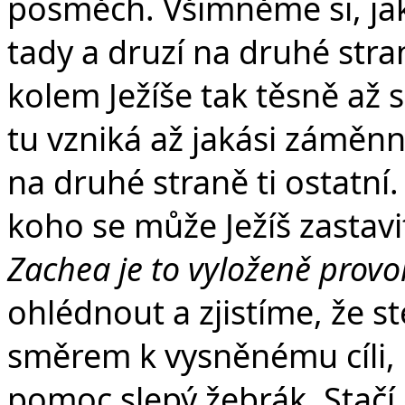
posměch. Všimněme si, jak 
tady a druzí na druhé stran
kolem Ježíše tak těsně až se
tu vzniká až jakási záměnn
na druhé straně ti ostatní.
koho se může Ježíš zastavi
Zachea je to vyloženě prov
ohlédnout a zjistíme, že st
směrem k vysněnému cíli, i v
pomoc slepý žebrák. Stačí ot