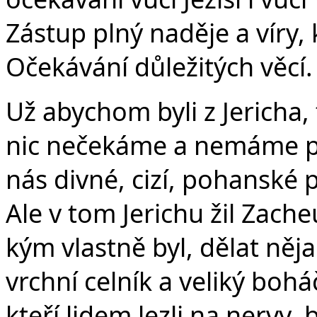
Zástup plný naděje a víry, k
Očekávání důležitých věcí.
Už abychom byli z Jericha, 
nic nečekáme a nemáme pot
nás divné, cizí, pohanské 
Ale v tom Jerichu žil Zach
kým vlastně byl, dělat něj
vrchní celník a veliký bohá
kteří lidem lezli na nervy, 