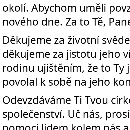
okolí. Abychom uměli povz
nového dne. Za to Tě, Pan
Děkujeme za životní svědec
děkujeme za jistotu jeho ví
rodinu ujištěním, že to Ty 
povolal k sobě na jeho kon
Odevzdáváme Ti Tvou círk
společenství. Uč nás, prosí
pomocí lidem kolem nás a n