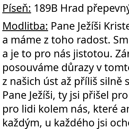
Píseň:
189B Hrad přepevný
Modlitba:
Pane Ježíši Kris
a máme z toho radost. S
a je to pro nás jistotou. 
posouváme důrazy v tomto
z našich úst až příliš silně
Pane Ježíši, ty jsi přišel p
pro lidi kolem nás, které 
každým, u každého jsi ocho