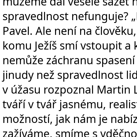
můžeme dál vesele sázet n
spravedlnost nefunguje? 
Pavel. Ale není na člověku,
komu Ježíš smí vstoupit a 
nemůže záchranu spasení z
jinudy než spravedlnost lid
v úžasu rozpoznal Martin L
tváří v tvář jasnému, real
možností, jak nám je nabízí
zažíváme, smíme s vděčnos