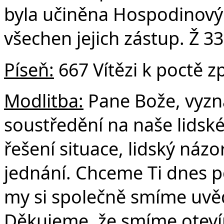
byla učiněna Hospodinový
všechen jejich zástup. Ž 33
Píseň:
667 Vítězi k poctě z
Modlitba:
Pane Bože, vyzn
soustředění na naše lidské 
řešení situace, lidský názo
jednání. Chceme Ti dnes p
my si společně smíme uvěd
Děkujeme, že smíme otevíra