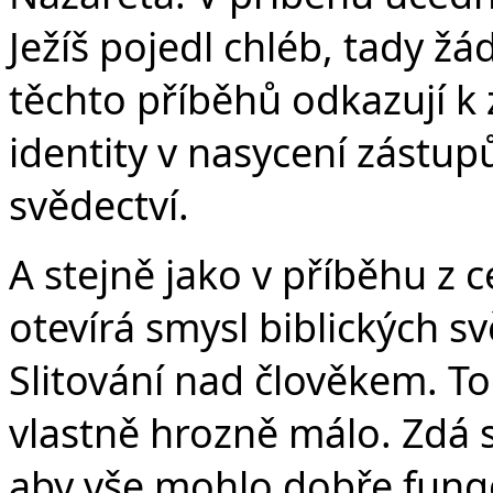
Ježíš pojedl chléb, tady ž
těchto příběhů odkazují k
identity v nasycení zástu
svědectví.
A stejně jako v příběhu z c
otevírá smysl biblických s
Slitování nad člověkem. To 
vlastně hrozně málo. Zdá se
aby vše mohlo dobře fungov