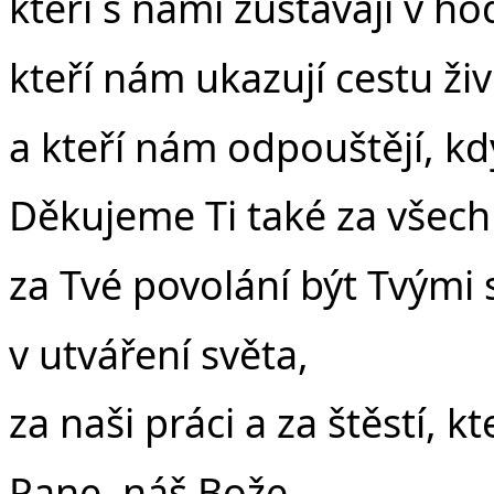
kteří s námi zůstávají v h
kteří nám ukazují cestu ži
a kteří nám odpouštějí, kdy
Děkujeme Ti také za všec
za Tvé povolání být Tvými
v utváření světa,
za naši práci a za štěstí,
Pane, náš Bože,