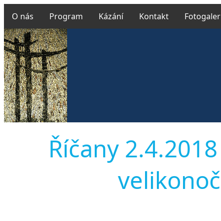
O nás
Program
Kázání
Kontakt
Fotogaler
Říčany 2.4.2018
velikonočn