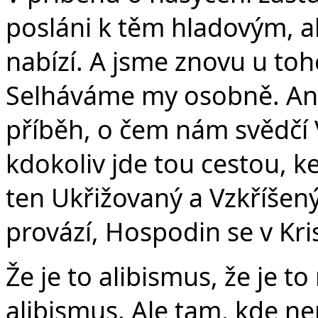
posláni k těm hladovým, ab
nabízí. A jsme znovu u toho
Selháváme my osobně. Ano.
příběh, o čem nám svědčí V
kdokoliv jde tou cestou, ke
ten Ukřižovaný a Vzkříšený
provází, Hospodin se v Kr
Že je to alibismus, že je t
alibismus. Ale tam, kde nen