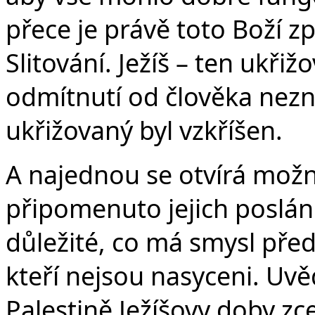
přece je právě toto Boží z
Slitování. Ježíš – ten ukřiž
odmítnutí od člověka nez
ukřižovaný byl vzkříšen.
A najednou se otvírá možn
připomenuto jejich poslání
důležité, co má smysl před B
kteří nejsou nasyceni. Uvě
Palestině Ježíšovy doby zc