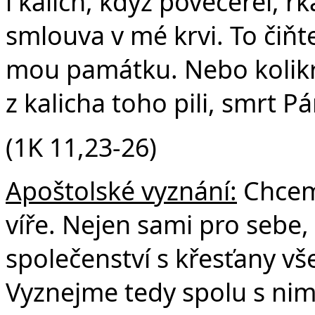
i kalich, když povečeřel, řk
smlouva v mé krvi. To čiňte,
mou památku. Nebo kolikrát
z kalicha toho pili, smrt P
(1K 11,23-26)
Apoštolské vyznání:
Chceme
víře. Nejen sami pro sebe, 
společenství s křesťany vš
Vyznejme tedy spolu s nim