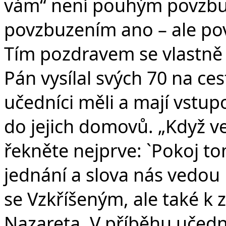
vám“ není pouhým povzbuz
povzbuzením ano – ale po
Tím pozdravem se vlastně 
Pán vysílal svých 70 na ce
učedníci měli a mají vstu
do jejich domovů. „Když 
řekněte nejprve: `Pokoj to
jednání a slova nás vedou 
se Vzkříšeným, ale také k 
Nazareta. V příběhu učedn