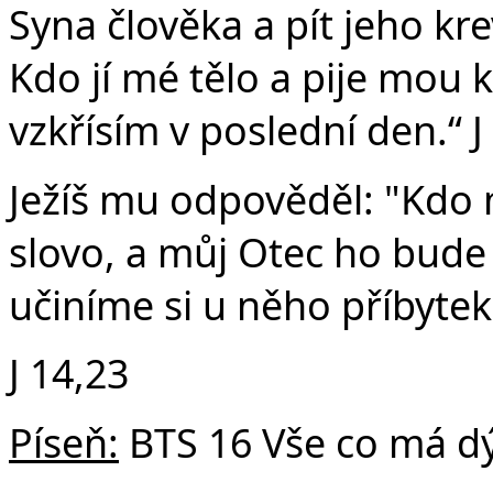
Syna člověka a pít jeho kr
Kdo jí mé tělo a pije mou k
vzkřísím v poslední den.“ J
Ježíš mu odpověděl: "Kdo
slovo, a můj Otec ho bude
učiníme si u něho příbytek
J 14,23
Píseň:
BTS 16 Vše co má d