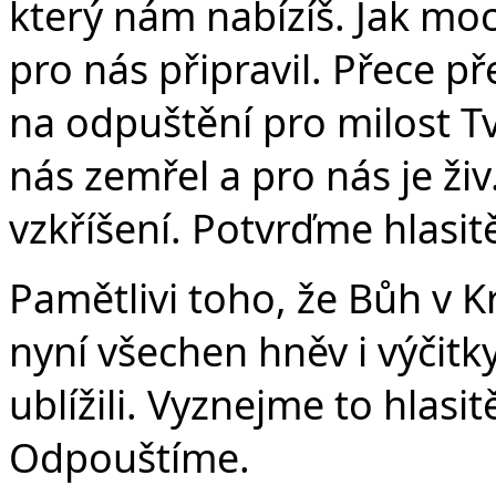
který nám nabízíš. Jak moc 
pro nás připravil. Přece p
na odpuštění pro milost Tv
nás zemřel a pro nás je ži
vzkříšení. Potvrďme hlasit
Pamětlivi toho, že Bůh v 
nyní všechen hněv i výčit
ublížili. Vyznejme to hlasit
Odpouštíme.