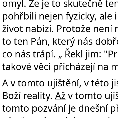
omyl. Že je to skutečně ten
pohřbili nejen fyzicky, ale 
život nabízí. Protože není m
to ten Pán, který nás dobře
co nás trápí. „ Řekl jim: "
takové věci přicházejí na m
A v tomto ujištění, v této j
Boží reality.
Až
v tomto ujiš
tomto pozvání je dnešní p