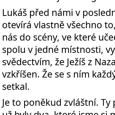
Lukáš před námi v posledn
otevírá vlastně všechno t
nás do scény, ve které učed
spolu v jedné místnosti, vy
svědectvím, že Ježíš z Nazar
vzkříšen. Že se s ním kaž
setkal.
Je to poněkud zvláštní. Ty
už byly dva, které jsme si m