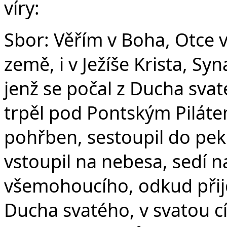
víry:
Sbor: Věřím v Boha, Otce 
země, i v Ježíše Krista, S
jenž se počal z Ducha svat
trpěl pod Pontským Pilátem
pohřben, sestoupil do peke
vstoupil na nebesa, sedí n
všemohoucího, odkud přijd
Ducha svatého, v svatou c