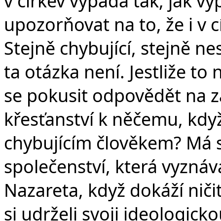
v
v církev vypadá tak, jak v
upozorňovat na to, že i v cí
Stejně chybující, stejně 
ta otázka není. Jestliže to
se pokusit odpovědět na zá
křesťanství k něčemu, když
chybujícím člověkem? Má s
společenství, která vyznáva
Nazareta, když dokáží niči
si udrželi svoji ideologick