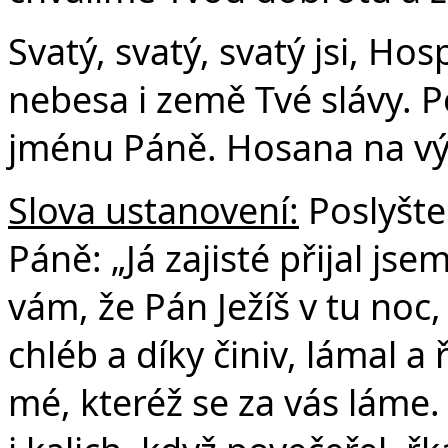
Svatý, svatý, svatý jsi, Ho
nebesa i země Tvé slávy. P
jménu Páně. Hosana na vý
Slova ustanovení:
Poslyšte
Páně: „Já zajisté přijal js
vám, že Pán Ježíš v tu noc,
chléb a díky činiv, lámal a 
mé, kteréž se za vás láme