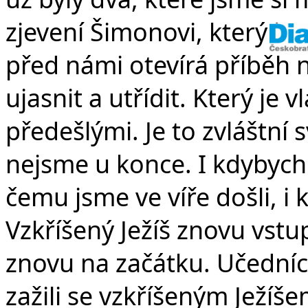
zjevení Šimonovi, který je
před námi otevírá příběh 
ujasnit a utřídit. Který je 
předešlými. Je to zvláštní 
nejsme u konce. I kdybycho
čemu jsme ve víře došli, i
Vzkříšený Ježíš znovu vstu
znovu na začátku. Učedníci 
zažili se vzkříšeným Ježíš