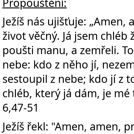
Propouštění:
Ježíš nás ujišťuje: „Amen,
život věčný. Já jsem chléb 
poušti manu, a zemřeli. Tot
nebe: kdo z něho jí, nezemř
sestoupil z nebe; kdo jí z 
chléb, který já dám, je mé t
6,47-51
Ježíš řekl: "Amen, amen, pr